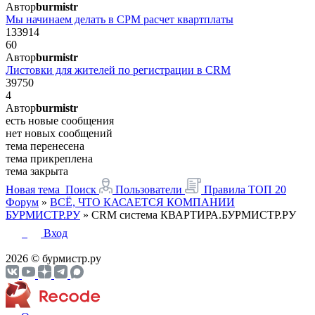
Автор
burmistr
Мы начинаем делать в СРМ расчет квартплаты
133914
60
Автор
burmistr
Листовки для жителей по регистрации в CRM
39750
4
Автор
burmistr
есть новые сообщения
нет новых сообщений
тема перенесена
тема прикреплена
тема закрыта
Новая тема
Поиск
Пользователи
Правила
ТОП 20
Форум
»
ВСЁ, ЧТО КАСАЕТСЯ КОМПАНИИ
БУРМИСТР.РУ
»
CRM система КВАРТИРА.БУРМИСТР.РУ
Вход
2026 © бурмистр.ру