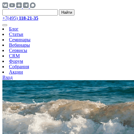
Найти
+7(495)
118-21-35
Блог
Статьи
Семинары
Вебинары
Сервисы
CRM
Форум
Собрания
Акции
Вход