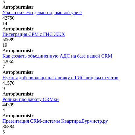
5
Автор
burmistr
У кого на чем сделан подомовой учет?
42750
14
Автор
burmistr
Интеграция СРМ с ГИС ЖКХ
50689
19
Автор
burmistr
Как создать объединенную АДС на базе нашей CRM
42065
7
Автор
burmistr
Нужны добровольцы на заливку в ГИС лицевых счетов
41570
9
Автор
burmistr
Ролики про работу СRМки
44309
4
Автор
burmistr
Презентация CRM-системы Квартира.Бурмистр.ру
36884
5