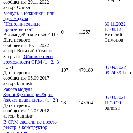
сообщения:
29.11.2022
автор:
Олика
Модуль "Должники" или
идея модуля
"Исполнительные
30.11.2022
производства"
17:08:12
0
11257
Взаимодействие с ФССП
·
Виталий
Дата первого
Симонов
сообщения:
30.11.2022
автор:
Виталий Симонов
Закрыто
:
Обновления и
возможности CRM
(
1
,
2
,
3
...
7
)
05.09.2022
197
479189
Дата первого
09:24:39
Lera
сообщения:
05.09.2017
автор:
burmistr
Работа модуля
&quot;Бухгалтерия&quot;
05.03.2021
(расчет квартплаты)
(
1
,
2
)
53
143564
11:50:56
Дата первого
burmistr
сообщения:
15.07.2018
автор:
burmistr
В CRM сделали не просто
реестр, а конструктор
документов