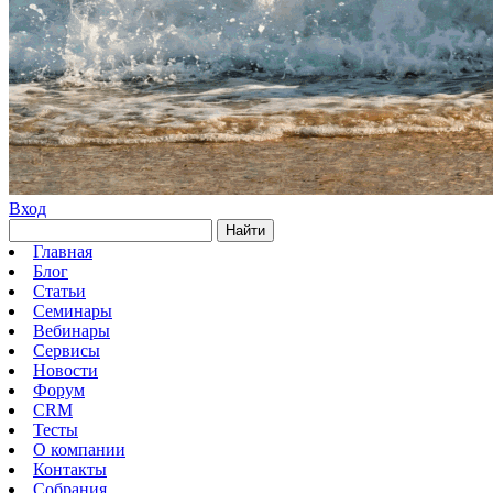
Вход
Найти
Главная
Блог
Статьи
Семинары
Вебинары
Сервисы
Новости
Форум
CRM
Тесты
О компании
Контакты
Собрания