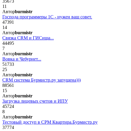
35673
11
Автор
burmistr
Господа программеры 1С - нужен ваш совет.
47391
14
Автор
burmistr
Связка CRM и ГИСища...
44495
7
Автор
burmistr
Вовка и Чебурнет...
51733
25
Автор
burmistr
CRM система Бурмистр.ру запущена)))
88561
15
Автор
burmistr
Загрузка лицевых счетов и ИПУ
45724
8
Автор
burmistr
Тестовый доступ в СРМ Квартира.Бурмистр.ру
37774