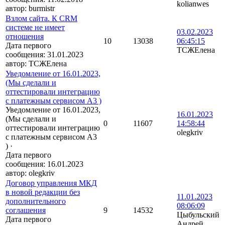
kolianwes
автор:
burmistr
Взлом сайта. К CRM
системе не имеет
03.02.2023
отношения
10
13038
06:45:15
Дата первого
ТСЖЕлена
сообщения:
31.01.2023
автор:
ТСЖЕлена
Уведомление от 16.01.2023,
(Мы сделали и
оттестировали интеграцию
с платежным сервисом А3 )
Уведомление от 16.01.2023,
16.01.2023
(Мы сделали и
0
11607
14:58:44
оттестировали интеграцию
olegkriv
с платежным сервисом А3
)
·
Дата первого
сообщения:
16.01.2023
автор:
olegkriv
Договор управления МКД
в новой редакции без
11.01.2023
дополнительного
08:06:09
соглашения
9
14532
Цыбульский
Дата первого
Андрей