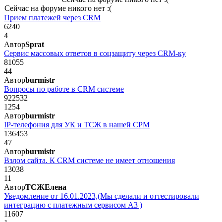
Сейчас на форуме никого нет :(
Прием платежей через CRM
6240
4
Автор
Sprat
Сервис массовых ответов в соцзащиту через CRM-ку
81055
44
Автор
burmistr
Вопросы по работе в CRM системе
922532
1254
Автор
burmistr
IP-телефония для УК и ТСЖ в нашей СРМ
136453
47
Автор
burmistr
Взлом сайта. К CRM системе не имеет отношения
13038
11
Автор
ТСЖЕлена
Уведомление от 16.01.2023,(Мы сделали и оттестировали
интеграцию с платежным сервисом А3 )
11607