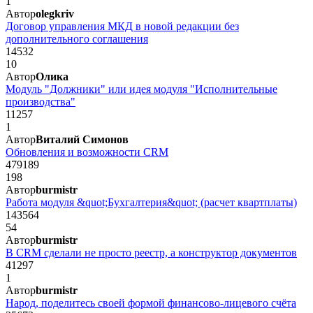
1
Автор
olegkriv
Договор управления МКД в новой редакции без
дополнительного соглашения
14532
10
Автор
Олика
Модуль "Должники" или идея модуля "Исполнительные
производства"
11257
1
Автор
Виталий Симонов
Обновления и возможности CRM
479189
198
Автор
burmistr
Работа модуля &quot;Бухгалтерия&quot; (расчет квартплаты)
143564
54
Автор
burmistr
В CRM сделали не просто реестр, а конструктор документов
41297
1
Автор
burmistr
Народ, поделитесь своей формой финансово-лицевого счёта