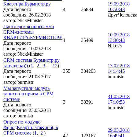
Квартира.Бурмистр.ру
19.09.2018
Дата первого
4
36884
10:50:48
сообщения:
26.02.2018
ДругЧеловек
автор:
NickMinister
Партнёрская программа
CRM-системы
10.09.2018
КВАРТИРА.БУРМИСТР.РУ
1
35409
13:30:43
Дата первого
Nikos5
сообщения:
10.09.2018
автор:
NickMinister
CRM система Бурмистр.ру
запущена)))
(
1
,
2
,
3
...
12
)
13.07.2018
Дата первого
355
384203
14:14:45
сообщения:
21.08.2017
burmistr
автор:
burmistr
Мы запустили модуль
записи на прием в СРМ
31.05.2018
системе
3
38391
17:10:53
Дата первого
burmistr
сообщения:
23.05.2018
автор:
burmistr
Опрос по модулю
&quot;Квартплата&quot; в
29.03.2018
СРМ системе
(
1
,
2
)
42
123167
16:49:41