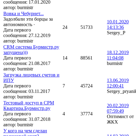
сообщения:
17.01.2020
автор:
burmistr
Вовка и Чебурнет...
Задолбали эти борцы за
10.01.2020
автономность
·
24
51733
14:13:36
Дата первого
Sergey_P
сообщения:
27.12.2019
автор:
burmistr
CRM система Бурмистр.ру
запущена)))
18.12.2019
Дата первого
14
88561
11:04:08
сообщения:
21.08.2017
burmistr
автор:
burmistr
Загрузка лицевых счетов и
ИПУ
13.06.2019
Дата первого
7
45724
12:00:41
сообщения:
03.11.2017
Sergey_pryani
автор:
burmistr
Тестовый доступ в СРМ
20.02.2019
Квартира.Бурмистр.ру
07:59:49
Дата первого
4
37774
Оптимист от
сообщения:
31.07.2018
ЖКХ
автор:
burmistr
У кого на чем сделан