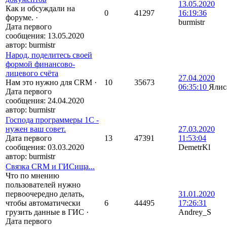
13.05.2020
Как и обсуждали на
0
41297
16:19:36
форуме.
·
burmistr
Дата первого
сообщения:
13.05.2020
автор:
burmistr
Народ, поделитесь своей
формой финансово-
лицевого счёта
27.04.2020
Нам это нужно для CRM
·
10
35673
06:35:10
Ялис
Дата первого
сообщения:
24.04.2020
автор:
burmistr
Господа программеры 1С -
нужен ваш совет.
27.03.2020
Дата первого
13
47391
11:53:04
сообщения:
03.03.2020
DemetrKl
автор:
burmistr
Связка CRM и ГИСища...
Что по мнению
пользователей нужно
первоочередно делать,
31.01.2020
чтобы автоматически
6
44495
17:26:31
грузить данные в ГИС
·
Andrey_S
Дата первого