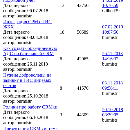
подомовой учет?
14.02.2019
Дата первого
13
42750
10:16:59
сообщения:
06.07.2018
Gilbert39
автор:
burmistr
Интеграция СРМ с ГИС
ЖКХ
07.02.2019
Дата первого
18
50689
10:07:50
сообщения:
08.08.2018
burmistr
автор:
burmistr
Как создать объединенную
АДС на базе нашей CRM
26.11.2018
Дата первого
6
42065
14:16:32
сообщения:
26.11.2018
burmistr
автор:
burmistr
Нужны добровольцы на
заливку в ГИС лицевых
03.11.2018
счетов
8
41570
09:56:11
Дата первого
burmistr
сообщения:
25.10.2018
автор:
burmistr
Ролики про работу СRМки
20.10.2018
Дата первого
3
44309
08:29:05
сообщения:
06.10.2018
burmistr
автор:
burmistr
Презентация CRM-системы