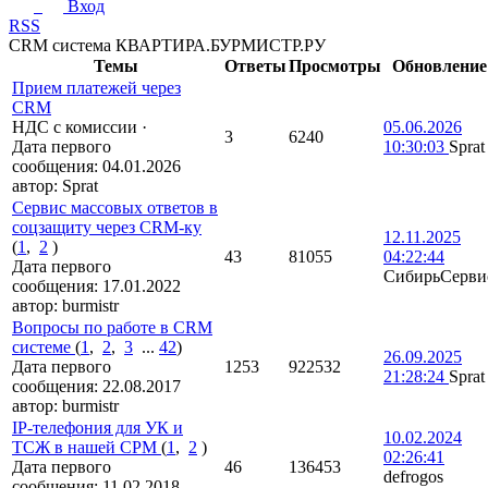
Вход
RSS
CRM система КВАРТИРА.БУРМИСТР.РУ
Темы
Ответы
Просмотры
Обновление
Прием платежей через
CRM
НДС с комиссии
·
05.06.2026
3
6240
Дата первого
10:30:03
Sprat
сообщения:
04.01.2026
автор:
Sprat
Сервис массовых ответов в
соцзащиту через CRM-ку
12.11.2025
(
1
,
2
)
43
81055
04:22:44
Дата первого
СибирьСерви
сообщения:
17.01.2022
автор:
burmistr
Вопросы по работе в CRM
системе
(
1
,
2
,
3
...
42
)
26.09.2025
Дата первого
1253
922532
21:28:24
Sprat
сообщения:
22.08.2017
автор:
burmistr
IP-телефония для УК и
10.02.2024
ТСЖ в нашей СРМ
(
1
,
2
)
02:26:41
Дата первого
46
136453
defrogos
сообщения:
11.02.2018