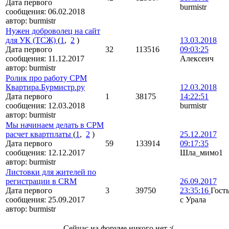
Дата первого
burmistr
сообщения:
06.02.2018
автор:
burmistr
Нужен доброволец на сайт
для УК (ТСЖ)
(
1
,
2
)
13.03.2018
Дата первого
32
113516
09:03:25
сообщения:
11.12.2017
Алексеич
автор:
burmistr
Ролик про работу СРМ
Квартира.Бурмистр.ру
12.03.2018
Дата первого
1
38175
14:22:51
сообщения:
12.03.2018
burmistr
автор:
burmistr
Мы начинаем делать в СРМ
расчет квартплаты
(
1
,
2
)
25.12.2017
Дата первого
59
133914
09:17:35
сообщения:
12.12.2017
Шла_мимо1
автор:
burmistr
Листовки для жителей по
регистрации в CRM
26.09.2017
Дата первого
3
39750
23:35:16
Гост
сообщения:
25.09.2017
с Урала
автор:
burmistr
Сейчас на форуме никого нет :(