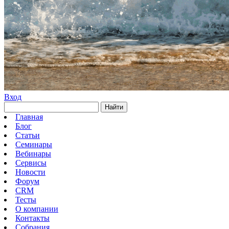
Вход
Найти
Главная
Блог
Статьи
Семинары
Вебинары
Сервисы
Новости
Форум
CRM
Тесты
О компании
Контакты
Собрания