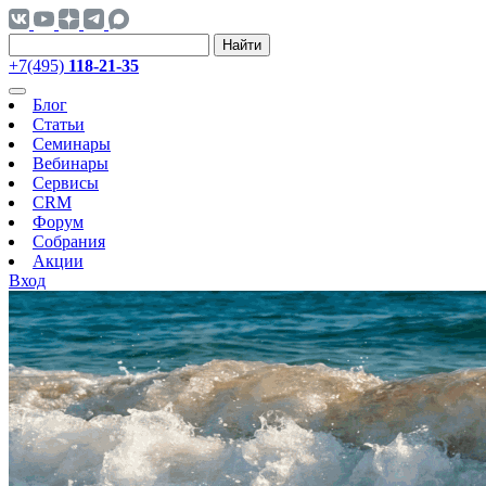
Найти
+7(495)
118-21-35
Блог
Статьи
Семинары
Вебинары
Сервисы
CRM
Форум
Собрания
Акции
Вход