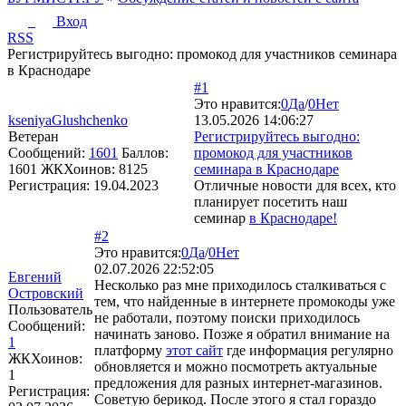
Вход
RSS
Регистрируйтесь выгодно: промокод для участников семинара
в Краснодаре
#1
Это нравится:
0
Да
/
0
Нет
kseniyaGlushchenko
13.05.2026 14:06:27
Ветеран
Регистрируйтесь выгодно:
Сообщений:
1601
Баллов:
промокод для участников
1601
ЖКХоинов: 8125
семинара в Краснодаре
Регистрация:
19.04.2023
Отличные новости для всех, кто
планирует посетить наш
семинар
в Краснодаре!
#2
Это нравится:
0
Да
/
0
Нет
02.07.2026 22:52:05
Евгений
Несколько раз мне приходилось сталкиваться с
Островский
тем, что найденные в интернете промокоды уже
Пользователь
не работали, поэтому поиски приходилось
Сообщений:
начинать заново. Позже я обратил внимание на
1
платформу
этот сайт
где информация регулярно
ЖКХоинов:
обновляется и можно посмотреть актуальные
1
предложения для разных интернет-магазинов.
Регистрация:
Советую берикод. После этого я стал гораздо