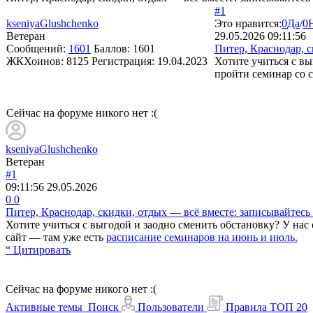
#1
kseniyaGlushchenko
Это нравится:
0
Да
/
0
Ветеран
29.05.2026 09:11:56
Сообщений:
1601
Баллов:
1601
Питер, Краснодар, 
ЖКХоинов: 8125
Регистрация:
19.04.2023
Хотите учиться с в
пройти семинар со с
Сейчас на форуме никого нет :(
kseniyaGlushchenko
Ветеран
#1
09:11:56
29.05.2026
0
0
Питер, Краснодар, скидки, отдых — всё вместе: записывайтесь
Хотите учиться с выгодой и заодно сменить обстановку? У нас
сайт — там уже есть
расписание семинаров на июнь и июль.
“ Цитировать
Сейчас на форуме никого нет :(
Активные темы
Поиск
Пользователи
Правила
ТОП 20