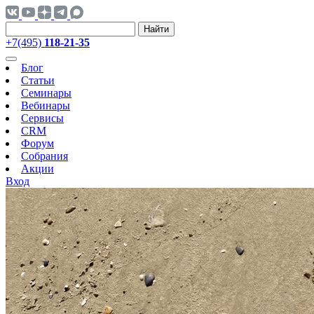
Найти
+7(495)
118-21-35
Блог
Статьи
Семинары
Вебинары
Сервисы
CRM
Форум
Собрания
Акции
Вход