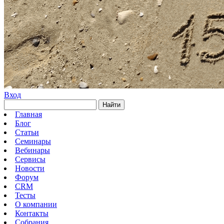
Вход
Найти
Главная
Блог
Статьи
Семинары
Вебинары
Сервисы
Новости
Форум
CRM
Тесты
О компании
Контакты
Собрания