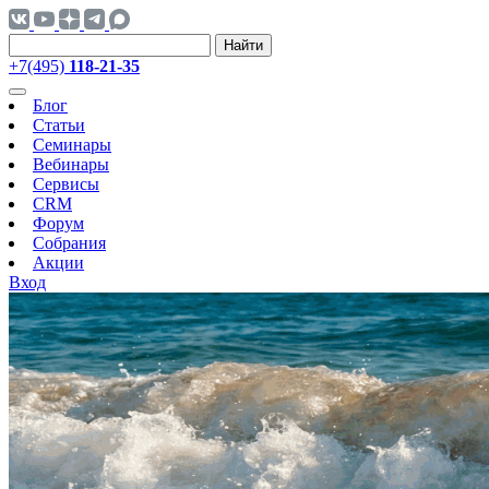
Найти
+7(495)
118-21-35
Блог
Статьи
Семинары
Вебинары
Сервисы
CRM
Форум
Собрания
Акции
Вход