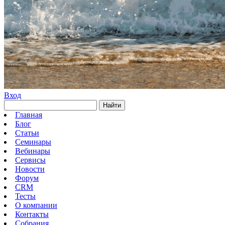
Вход
Найти
Главная
Блог
Статьи
Семинары
Вебинары
Сервисы
Новости
Форум
CRM
Тесты
О компании
Контакты
Собрания