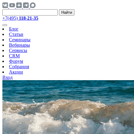
Найти
+7(495)
118-21-35
Блог
Статьи
Семинары
Вебинары
Сервисы
CRM
Форум
Собрания
Акции
Вход