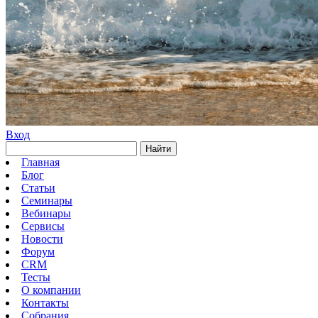
Вход
Найти
Главная
Блог
Статьи
Семинары
Вебинары
Сервисы
Новости
Форум
CRM
Тесты
О компании
Контакты
Собрания