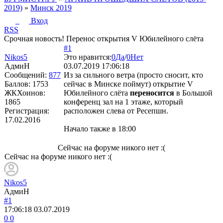
2019)
»
Минск 2019
Вход
RSS
Срочная новость! Перенос открытия V Юбилейного слёта
#1
Nikos5
Это нравится:
0
Да
/
0
Нет
АдмиН
03.07.2019 17:06:18
Сообщений:
877
Из за сильного ветра (просто сносит, кто
Баллов:
1753
сейчас в Минске поймут) открытие V
ЖКХоинов:
Юбилейного слёта
переносится
в Большой
1865
конференц зал на 1 этаже, который
Регистрация:
расположен слева от Ресепшн.
17.02.2016
Начало также в 18:00
Сейчас на форуме никого нет :(
Сейчас на форуме никого нет :(
Nikos5
АдмиН
#1
17:06:18
03.07.2019
0
0