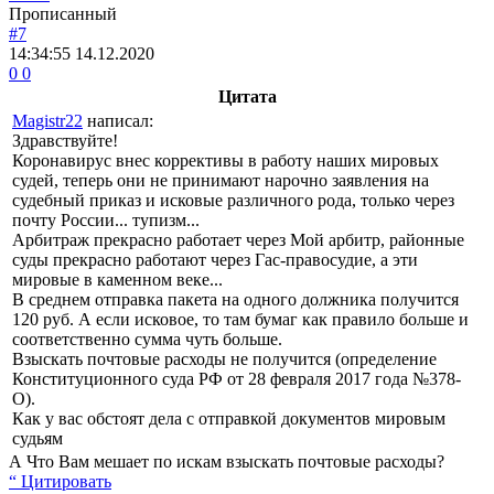
Прописанный
#7
14:34:55
14.12.2020
0
0
Цитата
Magistr22
написал:
Здравствуйте!
Коронавирус внес коррективы в работу наших мировых
судей, теперь они не принимают нарочно заявления на
судебный приказ и исковые различного рода, только через
почту России... тупизм...
Арбитраж прекрасно работает через Мой арбитр, районные
суды прекрасно работают через Гас-правосудие, а эти
мировые в каменном веке...
В среднем отправка пакета на одного должника получится
120 руб. А если исковое, то там бумаг как правило больше и
соответственно сумма чуть больше.
Взыскать почтовые расходы не получится (определение
Конституционного суда РФ от 28 февраля 2017 года №378-
О).
Как у вас обстоят дела с отправкой документов мировым
судьям
А Что Вам мешает по искам взыскать почтовые расходы?
“ Цитировать