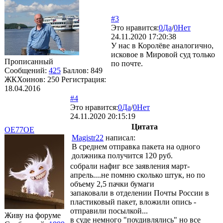
#3
Это нравится:
0
Да
/
0
Нет
24.11.2020 17:20:38
У нас в Королёве аналогично,
исковое в Мировой суд только
Прописанный
по почте.
Сообщений:
425
Баллов:
849
ЖКХоинов: 250
Регистрация:
18.04.2016
#4
Это нравится:
0
Да
/
0
Нет
24.11.2020 20:15:19
Цитата
OE77OE
Magistr22
написал:
В среднем отправка пакета на одного
должника получится 120 руб.
собрали нафиг все заявления март-
апрель....не помню сколько штук, но по
объему 2,5 пачки бумаги
запаковали в отделении Почты России в
пластиковый пакет, вложили опись -
отправили посылкой...
Живу на форуме
в суде немного "поудивлялись" но все