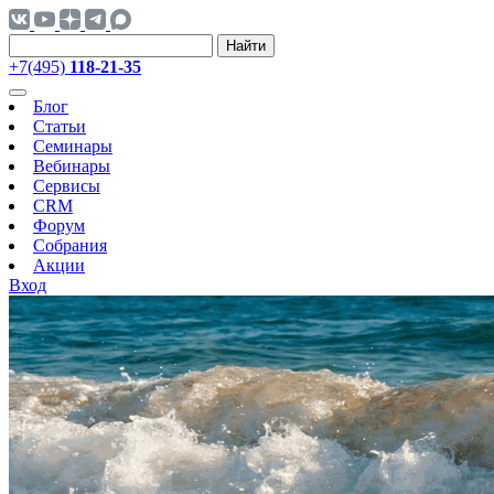
Найти
+7(495)
118-21-35
Блог
Статьи
Семинары
Вебинары
Сервисы
CRM
Форум
Собрания
Акции
Вход