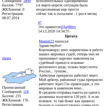
Сообщений:
1899
исполнительных одновременно
Баллов:
7797
а в марте-апреле ситуация была
ЖКХоинов: 0
неоднозначная еще просто
Регистрация:
сейчас так и посылаем - 1 раз в месяц
08.07.2014
#7
Это нравится:
0
Да
/
0
Нет
14.12.2020 14:34:55
Цитата
Magistr22
написал:
Здравствуйте!
Коронавирус внес коррективы в работу
наших мировых судей, теперь они не
zizara
принимают нарочно заявления на
судебный приказ и исковые
различного рода, только через почту
России... тупизм...
Арбитраж прекрасно работает через
Мой арбитр, районные суды прекрасно
работают через Гас-правосудие, а эти
Прописанный
мировые в каменном веке...
Сообщений:
118
В среднем отправка пакета на одного
Баллов:
235
должника получится 120 руб. А если
ЖКХоинов: 176
исковое, то там бумаг как правило
Регистрация:
больше и соответственно сумма чуть