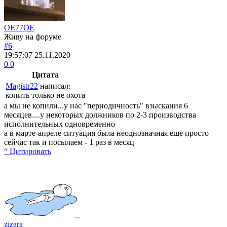
OE77OE
Живу на форуме
#6
19:57:07
25.11.2020
0
0
Цитата
Magistr22
написал:
копить только не охота
а мы не копили...у нас "периодичность" взыскания 6
месяцев....у некоторых должников по 2-3 производства
исполнительных одновременно
а в марте-апреле ситуация была неоднозначная еще просто
сейчас так и посылаем - 1 раз в месяц
“ Цитировать
zizara