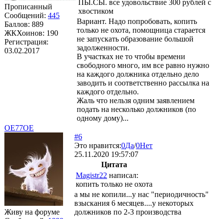
ПЫ.СЫ. все удовольствие 300 рублей с
Прописанный
хвостиком
Сообщений:
445
Вариант. Надо попробовать, копить
Баллов:
889
только не охота, помощница старается
ЖКХоинов: 190
не запускать образование большой
Регистрация:
задолженности.
03.02.2017
В участках не то чтобы времени
свободного много, им все равно нужно
на каждого должника отдельно дело
заводить и соответственно рассылка на
каждого отдельно.
Жаль что нельзя одним заявлением
подать на несколько должников (по
одному дому)...
OE77OE
#6
Это нравится:
0
Да
/
0
Нет
25.11.2020 19:57:07
Цитата
Magistr22
написал:
копить только не охота
а мы не копили...у нас "периодичность"
взыскания 6 месяцев....у некоторых
Живу на форуме
должников по 2-3 производства