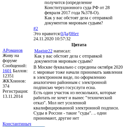
получится (определение
Конституционного суда РФ от 28
февраля 2017 года №378-О).
Как у вас обстоят дела с отправкой
документов мировым судьям?
#2
Это нравится:
0
Да
/
0
Нет
24.11.2020 10:57:32
Цитата
АРоманов
Magistr22
написал:
Живу на
Как у вас обстоят дела с отправкой
форуме
документов мировым судьям?
Сообщений:
В Москве буквально с середины октября 2020
1601
Баллов:
г. мировые тоже начали принимать заявления
12351
в электронном виде, по оформлению
ЖКХоинов:
аналогично районным с электронной
374
подписью через госуслуги есиа.
Регистрация:
Есть один участок из нескольких, которые
13.11.2014
работать не хочет и вынес "технический
отказ". Мол нет усиленной
квалифицированной электронной подписи.
Суды в России - такие "суды". .. одни
принимают, другие нет
Константиныч