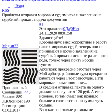
Вход
RSS
Проблемы отправки мировым судьям иска и заявления на
судебный приказ , подача документов
#1
Это нравится:
0
Да
/
0
Нет
24.11.2020 08:01:58
Здравствуйте!
Коронавирус внес коррективы в работу
Magistr22
наших мировых судей, теперь они не
принимают нарочно заявления на
судебный приказ и исковые различного
рода, только через почту России...
тупизм...
Арбитраж прекрасно работает через
Мой арбитр, районные суды прекрасно
работают через Гас-правосудие, а эти
мировые в каменном веке...
В среднем отправка пакета на одного
Прописанный
должника получится 120 руб. А если
Сообщений:
445
исковое, то там бумаг как правило
Баллов:
889
больше и соответственно сумма чуть
ЖКХоинов: 190
больше.
Регистрация:
Взыскать почтовые расходы не
03.02.2017