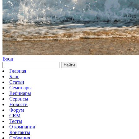
Вход
Найти
Главная
Блог
Статьи
Семинары
Вебинары
Сервисы
Новости
Форум
CRM
Тесты
О компании
Контакты
Собрания