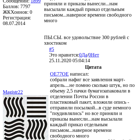
Сообщений:
1899
приняли и приказы вынесли...нам
Баллов:
7797
высылали каждый приказ отдельным
ЖКХоинов: 0
письмом...наверное времени свободного
Регистрация:
много
08.07.2014
ПЫ.СЫ. все удовольствие 300 рублей с
хвостиком
#5
Это нравится:
0
Да
/
0
Нет
25.11.2020 05:04:14
Цитата
OE77OE
написал:
собрали нафиг все заявления март-
апрель....не помню сколько штук, но по
объему 2,5 пачки бумагизапаковали в
Magistr22
отделении Почты России в
пластиковый пакет, вложили опись -
отправили посылкой...в суде немного
"поудивлялись" но все приняли и
приказы вынесли...нам высылали
каждый приказ отдельным
письмом...наверное времени
свободного много