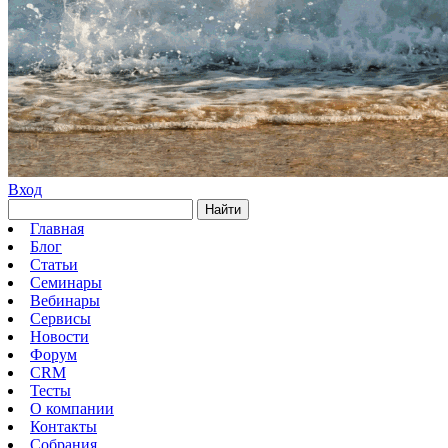
Вход
Найти
Главная
Блог
Статьи
Семинары
Вебинары
Сервисы
Новости
Форум
CRM
Тесты
О компании
Контакты
Собрания