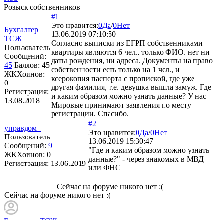
Розыск собственников
#1
Это нравится:
0
Да
/
0
Нет
Бухгалтер
13.06.2019 07:10:50
ТСЖ
Согласно выписки из ЕГРП собственниками
Пользователь
квартиры являются 6 чел., только ФИО, нет ни
Сообщений:
даты рождения, ни адреса. Документы на право
45
Баллов:
45
собственности есть только на 1 чел., и
ЖКХоинов:
ксерокопия паспорта с пропиской, где уже
0
другая фамилия, т.е. девушка вышла замуж. Где
Регистрация:
и каким образом можно узнать данные? У нас
13.08.2018
Мировые принимают заявления по месту
регистрации. Спасибо.
#2
управдом+
Это нравится:
0
Да
/
0
Нет
Пользователь
13.06.2019 15:30:47
Сообщений:
9
"Где и каким образом можно узнать
ЖКХоинов: 0
данные?" - через знакомых в МВД
Регистрация:
13.06.2019
или ФНС
Сейчас на форуме никого нет :(
Сейчас на форуме никого нет :(