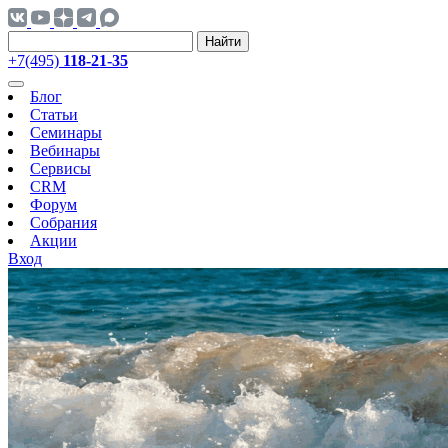
Найти
+7(495)
118-21-35
Блог
Статьи
Семинары
Вебинары
Сервисы
CRM
Форум
Собрания
Акции
Вход