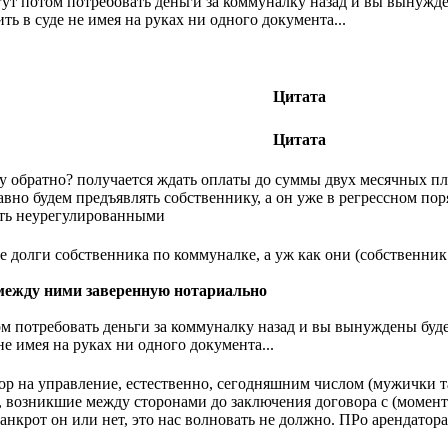
т потом потребовать деньги за коммуналку назад и вы вынужде
ить в суде не имея на руках ни одного документа...
Цитата
Цитата
ку обратно? получается ждать оплаты до суммы двух месячных пл
авно будем предъявлять собственнику, а он уже в регрессном по
ять неурегулированными
се долги собственника по коммуналке, а уж как они (собственни
 между ними заверенную нотариально
 потребовать деньги за коммуналку назад и вы вынуждены буде
не имея на руках ни одного документа...
ор на управление, естественно, сегодняшним числом (мужички т
, возникшие между сторонами до заключения договора с (момент
анкрот он или нет, это нас волновать не должно. ПРо арендатора