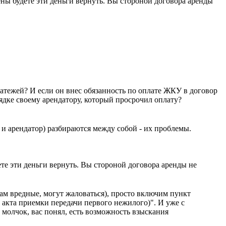
ны будете эти деньги вернуть. Вы стороной договора аренды
атежей? И если он внес обязанность по оплате ЖКУ в договор
рядке своему арендатору, который просрочил оплату?
к и арендатор) разбираются между собой - их проблемы.
те эти деньги вернуть. Вы стороной договора аренды не
ам вредные, могут жаловаться), просто включим пункт
 акта приемки передачи первого нежилого)". И уже с
 молчок, вас понял, есть возможность взыскания