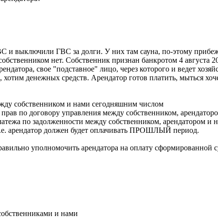
и выключили ГВС за долги. У них там сауна, по-этому прибежа
обственником нет. Собственник признан банкротом 4 августа 201
рендатора, свое "подставное" лицо, через которого и ведет хоз
, хотим денежных средств. Арендатор готов платить, мыться хоче
ежду собственником и нами сегодняшним числом
е прав по договору управления между собственником, арендаторо
латежа по задолженности между собственником, арендатором и на
 т.е. арендатор должен будет оплачивать ПРОШЛЫЙ период.
правильно уполномочить арендатора на оплату сформированной 
 собственниками и нами