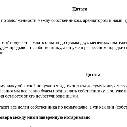
Цитата
 по задолженности между собственником, арендатором и нами, гд
атно? получается ждать оплаты до суммы двух месячных платеже
удем предъявлять собственнику, а он уже в регрессном порядке 
ми
Цитата
оммуналку обратно? получается ждать оплаты до суммы двух меся
ования мы все равно будем предъявлять собственнику, а он уже 
ия остаются опять неурегулированными
гасит все долги собственника по коммуналке, а уж как они (соб
говора между ними заверенную нотариально