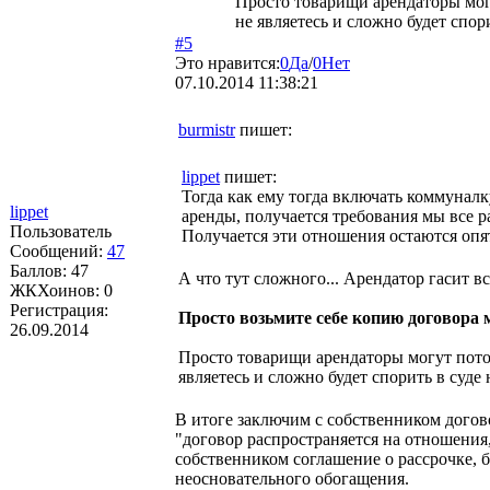
Просто товарищи арендаторы могу
не являетесь и сложно будет спор
#5
Это нравится:
0
Да
/
0
Нет
07.10.2014 11:38:21
burmistr
пишет:
lippet
пишет:
Тогда как ему тогда включать коммунал
lippet
аренды, получается требования мы все р
Пользователь
Получается эти отношения остаются оп
Сообщений:
47
Баллов:
47
А что тут сложного... Арендатор гасит в
ЖКХоинов: 0
Регистрация:
Просто возьмите себе копию договора
26.09.2014
Просто товарищи арендаторы могут потом
являетесь и сложно будет спорить в суде 
В итоге заключим с собственником догов
"договор распространяется на отношения
собственником соглашение о рассрочке, б
неосновательного обогащения.