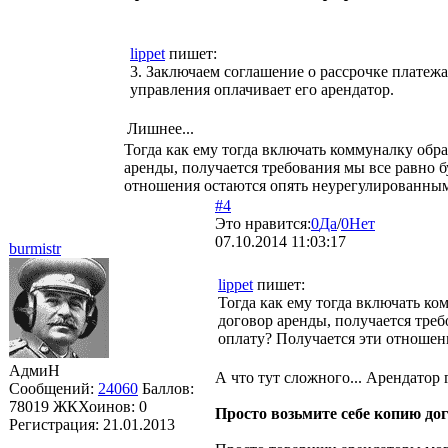
lippet
пишет:
3. Заключаем соглашение о рассрочке платежа
управления оплачивает его арендатор.
Лишнее...
Тогда как ему тогда включать коммуналку обр
аренды, получается требования мы все равно б
отношения остаются опять неурегулированны
#4
Это нравится:
0
Да
/
0
Нет
07.10.2014 11:03:17
burmistr
lippet
пишет:
Тогда как ему тогда включать к
договор аренды, получается треб
оплату? Получается эти отношен
АдмиН
А что тут сложного... Арендатор 
Сообщений:
24060
Баллов:
78019
ЖКХоинов: 0
Просто возьмите себе копию до
Регистрация:
21.01.2013