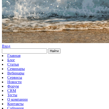
Вход
Найти
Главная
Блог
Статьи
Семинары
Вебинары
Сервисы
Новости
Форум
CRM
Тесты
О компании
Контакты
Собрания