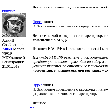
Договор заключайте задним числом или вооб
burmistr
lippet
пишет:
2. Заключаем соглашение о переуступке пра
Лишнее на мой взгляд. Раз есть арендатор, т
помещения в МКД.
АдмиН
Сообщений:
Позиция ВАС РФ в Постановлении от 21 мая 
24060
Баллов:
78019
П.2 ст.616 ГК РФ регулирует исключительно
ЖКХоинов: 0
арендатора по оплате расходов на содержан
Регистрация:
устанавливается по отношению к арендодате
21.01.2013
применима, в частности, при расчетах ме
lippet
пишет:
3. Заключаем соглашение о рассрочке платеж
управления оплачивает его арендатор.
Лишнее...
#3