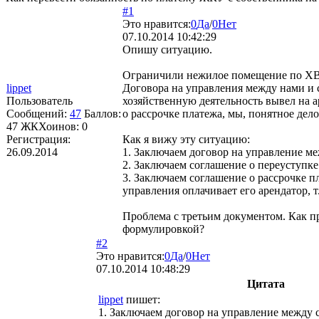
#1
Это нравится:
0
Да
/
0
Нет
07.10.2014 10:42:29
Опишу ситуацию.
Ограничили нежилое помещение по ХВС 
lippet
Договора на управления между нами и с
Пользователь
хозяйственную деятельность вывел на а
Сообщений:
47
Баллов:
о рассрочке платежа, мы, понятное дело
47
ЖКХоинов: 0
Регистрация:
Как я вижу эту ситуацию:
26.09.2014
1. Заключаем договор на управление м
2. Заключаем соглашение о переуступк
3. Заключаем соглашение о рассрочке п
управления оплачивает его арендатор,
Проблема с третьим документом. Как 
формулировкой?
#2
Это нравится:
0
Да
/
0
Нет
07.10.2014 10:48:29
Цитата
lippet
пишет:
1. Заключаем договор на управление между