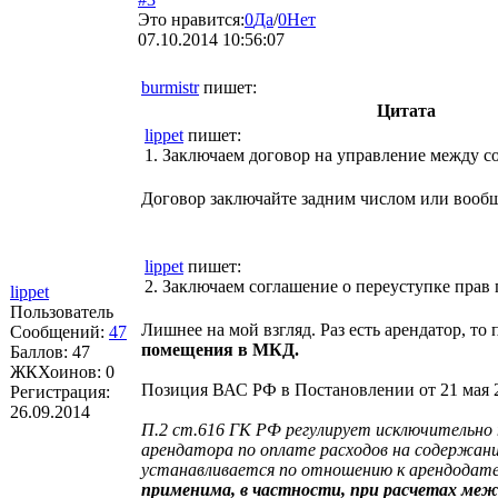
Это нравится:
0
Да
/
0
Нет
07.10.2014 10:56:07
burmistr
пишет:
Цитата
lippet
пишет:
1. Заключаем договор на управление между 
Договор заключайте задним числом или вообщ
lippet
пишет:
2. Заключаем соглашение о переуступке прав
lippet
Пользователь
Лишнее на мой взгляд. Раз есть арендатор, то
Сообщений:
47
помещения в МКД.
Баллов:
47
ЖКХоинов: 0
Позиция ВАС РФ в Постановлении от 21 мая 2
Регистрация:
26.09.2014
П.2 ст.616 ГК РФ регулирует исключительно 
арендатора по оплате расходов на содержани
устанавливается по отношению к арендодател
применима, в частности, при расчетах меж