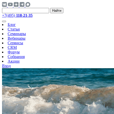
Найти
+7(495)
118-21-35
Блог
Статьи
Семинары
Вебинары
Сервисы
CRM
Форум
Собрания
Акции
Вход