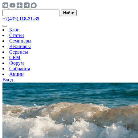
Найти
+7(495)
118-21-35
Блог
Статьи
Семинары
Вебинары
Сервисы
CRM
Форум
Собрания
Акции
Вход