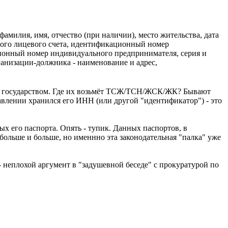
амилия, имя, отчество (при наличии), место жительства, дата
ьного лицевого счета, идентификационный номер
ционный номер индивидуального предпринимателя, серия и
рганизации-должника - наименование и адрес,
ые государством. Где их возьмёт ТСЖ/ТСН/ЖСК/ЖК? Бывают
равлении хранился его ИНН (или другой "идентификатор") - это
 его паспорта. Опять - тупик. Данных паспортов, в
 больше и больше, но именнно эта законодательная "палка" уже
 неплохой аргумент в "задушевной беседе" с прокуратурой по