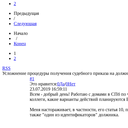
2
Предыдущая
/
Следующая
Начало
/
Конец
1
2
RSS
Усложнение процедуры получения судебного приказа на должни
#1
Это нравится:
0
Да
/
0
Нет
23.07.2019 16:59:11
Всем - добрый день! Работаю с домами в СПб по 
коллеги, какие варианты действий планируются В
Меня настораживает, в частности, его статья 10, 
также "один из идентификаторов" должника.