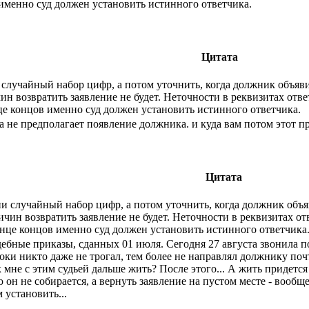
именно суд должен установить истинного ответчика.
Цитата
и случайный набор цифр, а потом уточнить, когда должник объя
н возвратить заявление не будет. Неточности в реквизитах отве
це концов именно суд должен установить истинного ответчика.
а не предполагает появление должника. и куда вам потом этот 
Цитата
нии случайный набор цифр, а потом уточнить, когда должник об
чин возвратить заявление не будет. Неточности в реквизитах от
нце концов именно суд должен установить истинного ответчика
дебные приказы, сданных 01 июля. Сегодня 27 августа звонила п
оки никто даже не трогал, тем более не направлял должнику почт
к мне с этим судьей дальше жить? После этого... А жить придет
н не собирается, а вернуть заявление на пустом месте - вообще
 установить...