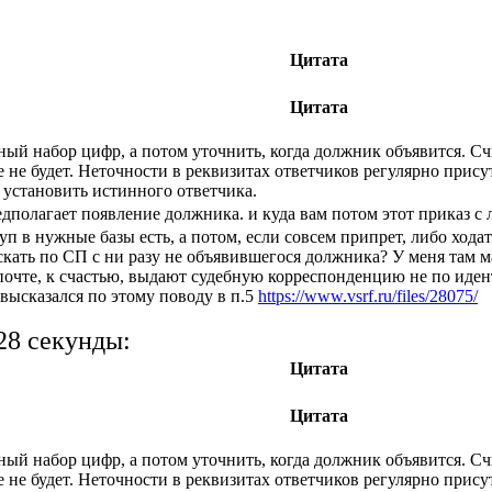
Цитата
Цитата
йный набор цифр, а потом уточнить, когда должник объявится. 
 не будет. Неточности в реквизитах ответчиков регулярно прису
 установить истинного ответчика.
едполагает появление должника. и куда вам потом этот приказ 
уп в нужные базы есть, а потом, если совсем припрет, либо хода
кать по СП с ни разу не объявившегося должника? У меня там марг
 почте, к счастью, выдают судебную корреспонденцию не по иде
высказался по этому поводу в п.5
https://www.vsrf.ru/files/28075/
28 секунды:
Цитата
Цитата
йный набор цифр, а потом уточнить, когда должник объявится. 
 не будет. Неточности в реквизитах ответчиков регулярно прису