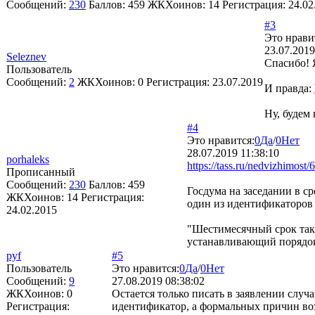
Сообщений:
230
Баллов:
459
ЖКХоинов: 14
Регистрация:
24.02
#3
Это нрави
23.07.2019
Seleznev
Спасибо! Я
Пользователь
Сообщений:
2
ЖКХоинов: 0
Регистрация:
23.07.2019
И правда:
Ну, будем
#4
Это нравится:
0
Да
/
0
Нет
28.07.2019 11:38:10
porhaleks
https://tass.ru/nedvizhimost
Прописанный
Сообщений:
230
Баллов:
459
Госдума на заседании в с
ЖКХоинов: 14
Регистрация:
один из идентификаторов 
24.02.2015
"Шестимесячный срок так
устанавливающий порядок 
pyf
#5
Пользователь
Это нравится:
0
Да
/
0
Нет
Сообщений:
9
27.08.2019 08:38:02
ЖКХоинов: 0
Остается только писать в заявлении слу
Регистрация:
идентификатор, а формальных причин возв