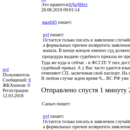
Это нравится:
0
Да
/
0
Нет
28.08.2019 09:01:14
max045
пишет:
pyf
пишет:
Остается только писать в заявлении случа
а формальных причин возвратить заявление
вышла. В конце концов именно суд должен
процедура выдачи судебного приказа не пр
Туда же куда и сейчас - в ФССП! У них дост
судебный приказ. А у Вас часто удается взыс
pyf
отменяют СП, засвечивая свой паспорт. На
Пользователь
В любом случае ждем время Ч... ВС РФ уже 
Сообщений:
9
ЖКХоинов: 0
Отправлено спустя 1 минуту 
Регистрация:
12.03.2018
Саныч
пишет:
pyf
пишет:
Остается только писать в заявлении случа
а формальных причин возвратить заявление