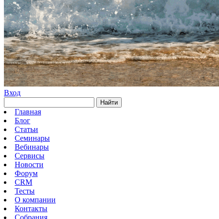
Вход
Найти
Главная
Блог
Статьи
Семинары
Вебинары
Сервисы
Новости
Форум
CRM
Тесты
О компании
Контакты
Собрания