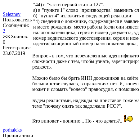
"44) в "части первой статьи 127":
а) в "пункте 1" слово "производства" заменить с
Seleznev
б) "пункт 4" изложить в следующей редакции:
Пользователь
"4) сведения о должнике, содержащиеся в заявле
Сообщений:
и место рождения, место работы (если они изве
2
налогоплательщика, серия и номер документа, 
ЖКХоинов:
номер водительского удостоверения, серия и ном
0
идентификационный номер налогоплательщика, 
Регистрация:
23.07.2019
Вопрос - в том, что перечисленные идентифика
сложности даже с тем, чтобы узнать, зарегистри
редкость.
Можно было бы брать ИНН доолжников на сайте н
большинстве случаев, в правлениях нет. Я, коне
может и сломать "колесо" правосудия, с помощью
Будем реалистами, надежды на приставов тоже ма
теме "почему опять так задолжали РСО?".
Кто виноват - понятно... Но - что делать?..
porhaleks
Прописанный