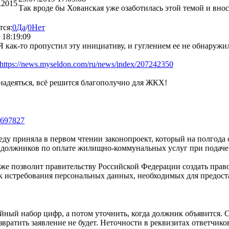
.2015
Так вроде бы Хованская уже озаботилась этой темой и вно
тся:
0
Да
/
0
Нет
 18:19:09
 как-то пропустил эту инициативу, и гуглением ее не обнаружил.
https://news.myseldon.com/ru/news/index/207242350
 надеяться, всё решится благополучно для ЖКХ!
/6697827
реду приняла в первом чтении законопроект, который на полгода
должников по оплате жилищно-коммунальных услуг при подаче н
же позволит правительству Российской Федерации создать прав
истребования персональных данных, необходимых для предоставл
чайный набор цифр, а потом уточнить, когда должник объявится.
ратить заявление не будет. Неточности в реквизитах ответчико