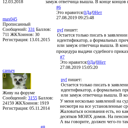
12.03.2018
замуж ответчица вышла. В конце концов 
#6
Это нравится:
0
Да
/
0
Нет
27.08.2019 09:25:48
max045
Прописанный
Сообщений:
331
Баллов:
pyf
пишет:
711
ЖКХоинов: 30
Остается только писать в заявлени
Регистрация:
13.01.2015
идентификатор, а формальных причи
или замуж ответчица вышла. В кон
процедура выдачи судебного приказ
#7
Это нравится:
0
Да
/
0
Нет
27.08.2019 15:05:20
саныч
pyf
пишет:
Остается только писать в заявле
идентификатор, а формальных при
Живу на форуме
или замуж ответчица вышла. В ко
Сообщений:
3155
Баллов:
У меня несколько заявлений на су
24159
ЖКХоинов: 1919
несмотря на все установленные ср
Регистрация:
05.11.2014
Жаловаться основания есть, но ка
десятков МОИХ домов. На пенсию о
А вы говорите, должен чего-то там
#8