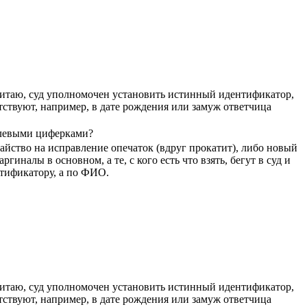
Считаю, суд уполномочен установить истинный идентификатор,
тствуют, например, в дате рождения или замуж ответчица
с левыми циферками?
тайство на исправление опечаток (вдруг прокатит), либо новый
иналы в основном, а те, с кого есть что взять, бегут в суд и
нтификатору, а по ФИО.
Считаю, суд уполномочен установить истинный идентификатор,
тствуют, например, в дате рождения или замуж ответчица