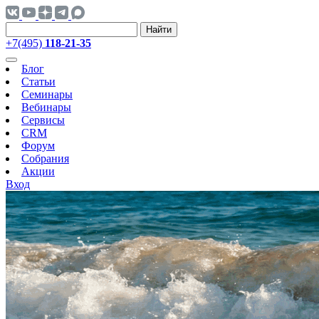
Найти
+7(495)
118-21-35
Блог
Статьи
Семинары
Вебинары
Сервисы
CRM
Форум
Собрания
Акции
Вход