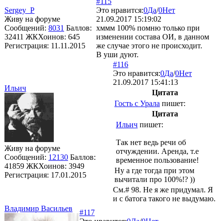
#115
Sergey_P
Это нравится:
0
Да
/
0
Нет
Живу на форуме
21.09.2017 15:19:02
Сообщений:
8031
Баллов:
хммм 100% помню только при
32411
ЖКХоинов: 645
изменении состава ОИ, в данном
Регистрация:
11.11.2015
же случае этого не происходит.
В уши дуют.
#116
Это нравится:
0
Да
/
0
Нет
21.09.2017 15:41:13
Ильич
Цитата
Гость с Урала
пишет:
Цитата
Ильич
пишет:
Так нет ведь речи об
Живу на форуме
отчуждении. Аренда, т.е
Сообщений:
12130
Баллов:
временное пользование!
41859
ЖКХоинов: 3949
Ну а где тогда при этом
Регистрация:
17.01.2015
вычитали про 100%!? ))
См.# 98. Не я же придумал. Я
и с батога такого не выдумаю.
Владимир Васильев
#117