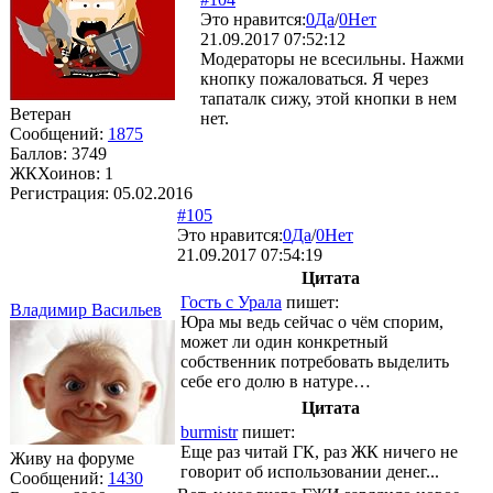
Это нравится:
0
Да
/
0
Нет
21.09.2017 07:52:12
Модераторы не всесильны. Нажми
кнопку пожаловаться. Я через
тапаталк сижу, этой кнопки в нем
Ветеран
нет.
Сообщений:
1875
Баллов:
3749
ЖКХоинов: 1
Регистрация:
05.02.2016
#105
Это нравится:
0
Да
/
0
Нет
21.09.2017 07:54:19
Цитата
Гость с Урала
пишет:
Владимир Васильев
Юра мы ведь сейчас о чём спорим,
может ли один конкретный
собственник потребовать выделить
себе его долю в натуре…
Цитата
burmistr
пишет:
Еще раз читай ГК, раз ЖК ничего не
Живу на форуме
говорит об использовании денег...
Сообщений:
1430