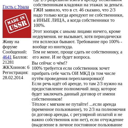
собственникам кладовки на этажах за деньги.
Гость с Урала
ГЖИ заявило, что в ст. 46 сказано, что 2/3
надо только когда арендуют не собственники,
а ИНЫЕ ЛИЦА, а когда собственники то
100%.
Этот зоопарк с
иными
лицами ничего, кроме
недоумения. не вызывает, хотя периодически
Живу на
эти всплески бывают. Требование про 100% -
форуме
вообще из ниоткуда.
Сообщений:
Тем не менее, проще сдать не собственнику, а
4641
Баллов:
его жене. И не будет вопроса.
21281
Вы сейчас о чём!?
ЖКХоинов: 6
100% требуется если собственник хочет
Регистрация:
прибрать себе часть ОИ МКД (в том числе
28.02.2014
путём проведения перепланировки)!
Если речь идёт об аренде, то там 2/3 нужно на
предоставление полномочий лицу, которое
будет заключать данный договор от имени
собственников!
Тёплое с мягким не путайте! ...если аренда
(временное пользование), то 2/3 на полномочия
(и договор аренды, с регулярной оплатой и не
важно собственник или нет), если отчуждение
(выделение в личное постоянное пользование