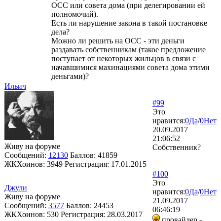
ОСС или совета дома (при делегировании ей
полномочий).
Есть ли нарушение закона в такой постановке
дела?
Можно ли решить на ОСС - эти деньги
раздавать собственникам (такое предложение
поступает от некоторых жильцов в связи с
начавшимися махинациями совета дома этими
деньгами)?
Ильич
#99
Это
нравится:
0
Да
/
0
Нет
20.09.2017
21:06:52
Живу на форуме
Собственник?
Сообщений:
12130
Баллов:
41859
ЖКХоинов: 3949
Регистрация:
17.01.2015
#100
Это
Джули
нравится:
0
Да
/
0
Нет
Живу на форуме
21.09.2017
Сообщений:
3577
Баллов:
24453
06:46:19
ЖКХоинов: 530
Регистрация:
28.03.2017
провайдер -