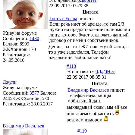
Это нравится:
0
Да
/
0
Нет
22.09.2017 07:29:38
Цитата
Гость с Урала
пишет:
Если речь идёт об аренде, то там 2/3
нужно на предоставление полномочий
Живу на форуме
лицу, которое будет заключать данный
Сообщений:
1430
договор от имени собственников!
Баллов:
6909
Денис, ты это ГЖИ нашему объясни, а
ЖКХоинов: 170
то я уже задолбался. Телефон
Регистрация:
начальницы мобильный дать?
24.05.2016
#118
Это нравится:
0
Да
/
0
Нет
22.09.2017 08:35:31
Джули
Цитата
Живу на форуме
Владимир Васильев
пишет:
Сообщений:
3577
Баллов:
Телефон начальницы
24453
ЖКХоинов: 530
мобильный дать
Регистрация:
28.03.2017
выкладывай сюды. мы ей все
попытаемся объяснить
возьмем измором
Владимир Васильев
#119