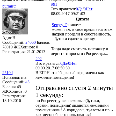
#91
burmistr
Это нравится:
0
Да
/
0
Нет
08.09.2017 09:21:03
Цитата
Sergey_P
пишет:
может там, в свое время весь этаж
нахрен продали в собственность,
АдмиН
а бутики сдают в аренду.
Сообщений:
24060
Баллов:
78019
ЖКХоинов: 0
Тогда надо смотреть поэтажку и
Регистрация:
21.01.2013
дергать запросы из Росреестра...
#92
Это нравится:
0
Да
/
0
Нет
09.09.2017 06:50:30
2510sj
В ЕГРН эти "баркаки" оформлены как
Пользователь
нежилые помещения!
Сообщений:
45
Баллов:
45
Отправлено спустя 2 минуты
ЖКХоинов: 0
1 секунду:
Регистрация:
13.10.2016
по Росреестру все нежилые (бутики,
бараки, помещения) являются нежилыми
помещениями! А коридоры, туалеты и пр. -
как места общего пользования!