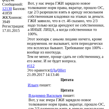
Вот, у нас вчера ГЖИ зарядило новое
Сообщений:
толкование норм права, вкратце, прошло ОС,
12130
Баллов:
где 2/3 разрешили взять в аренду нескольким
41859
собственникам кладовки на этажах за деньги.
ЖКХоинов:
ГЖИ заявило, что в ст. 46 сказано, что 2/3
3949
надо только когда арендуют не собственники,
Регистрация:
а ИНЫЕ ЛИЦА, а когда собственники то
17.01.2015
100%.
Этот зоопарк с
иными
лицами ничего, кроме
недоумения. не вызывает, хотя периодически
эти всплески бывают. Требование про 100% -
вообще из ниоткуда.
Тем не менее, проще сдать не собственнику, а
его жене. И не будет вопроса.
#112
Это нравится:
0
Да
/
0
Нет
21.09.2017 14:13:46
Цитата
Ильич
пишет:
Цитата
Владимир Васильев
пишет:
Вот, у нас вчера ГЖИ зарядило новое
толкование норм права, вкратце, прошло ОС,
где 2/3 разрешили взять в аренду нескольким