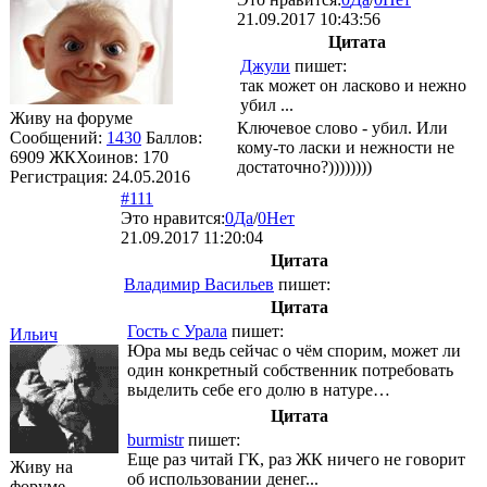
21.09.2017 10:43:56
Цитата
Джули
пишет:
так может он ласково и нежно
убил ...
Живу на форуме
Ключевое слово - убил. Или
Сообщений:
1430
Баллов:
кому-то ласки и нежности не
6909
ЖКХоинов: 170
достаточно?))))))))
Регистрация:
24.05.2016
#111
Это нравится:
0
Да
/
0
Нет
21.09.2017 11:20:04
Цитата
Владимир Васильев
пишет:
Цитата
Гость с Урала
пишет:
Ильич
Юра мы ведь сейчас о чём спорим, может ли
один конкретный собственник потребовать
выделить себе его долю в натуре…
Цитата
burmistr
пишет:
Еще раз читай ГК, раз ЖК ничего не говорит
Живу на
об использовании денег...
форуме