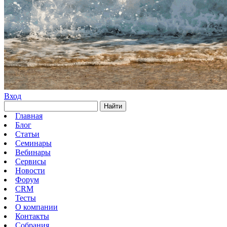
Вход
Найти
Главная
Блог
Статьи
Семинары
Вебинары
Сервисы
Новости
Форум
CRM
Тесты
О компании
Контакты
Собрания