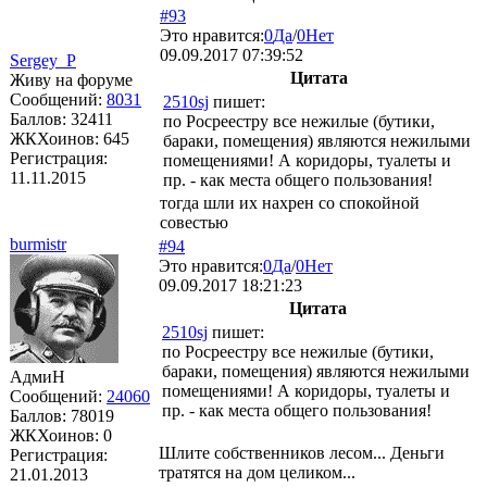
#93
Это нравится:
0
Да
/
0
Нет
09.09.2017 07:39:52
Sergey_P
Цитата
Живу на форуме
Сообщений:
8031
2510sj
пишет:
Баллов:
32411
по Росреестру все нежилые (бутики,
ЖКХоинов: 645
бараки, помещения) являются нежилыми
Регистрация:
помещениями! А коридоры, туалеты и
11.11.2015
пр. - как места общего пользования!
тогда шли их нахрен со спокойной
совестью
burmistr
#94
Это нравится:
0
Да
/
0
Нет
09.09.2017 18:21:23
Цитата
2510sj
пишет:
по Росреестру все нежилые (бутики,
бараки, помещения) являются нежилыми
АдмиН
помещениями! А коридоры, туалеты и
Сообщений:
24060
пр. - как места общего пользования!
Баллов:
78019
ЖКХоинов: 0
Шлите собственников лесом... Деньги
Регистрация:
тратятся на дом целиком...
21.01.2013