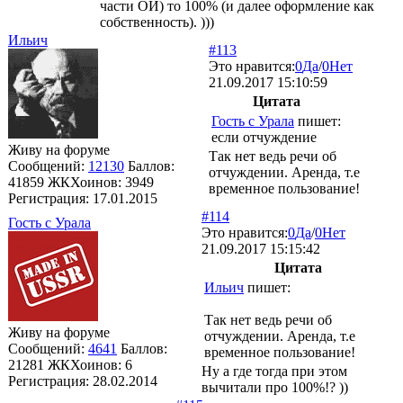
части ОИ) то 100% (и далее оформление как
собственность). )))
Ильич
#113
Это нравится:
0
Да
/
0
Нет
21.09.2017 15:10:59
Цитата
Гость с Урала
пишет:
если отчуждение
Живу на форуме
Так нет ведь речи об
Сообщений:
12130
Баллов:
отчуждении. Аренда, т.е
41859
ЖКХоинов: 3949
временное пользование!
Регистрация:
17.01.2015
#114
Гость с Урала
Это нравится:
0
Да
/
0
Нет
21.09.2017 15:15:42
Цитата
Ильич
пишет:
Так нет ведь речи об
Живу на форуме
отчуждении. Аренда, т.е
Сообщений:
4641
Баллов:
временное пользование!
21281
ЖКХоинов: 6
Ну а где тогда при этом
Регистрация:
28.02.2014
вычитали про 100%!? ))