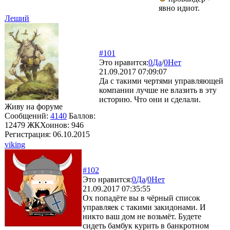
явно идиот.
Леший
#101
Это нравится:
0
Да
/
0
Нет
21.09.2017 07:09:07
Да с такими чертями управляющей
компании лучше не влазить в эту
историю. Что они и сделали.
Живу на форуме
Сообщений:
4140
Баллов:
12479
ЖКХоинов: 946
Регистрация:
06.10.2015
viking
#102
Это нравится:
0
Да
/
0
Нет
21.09.2017 07:35:55
Ох попадёте вы в чёрный список
управляек с такими закидонами. И
никто ваш дом не возьмёт. Будете
сидеть бамбук курить в банкротном