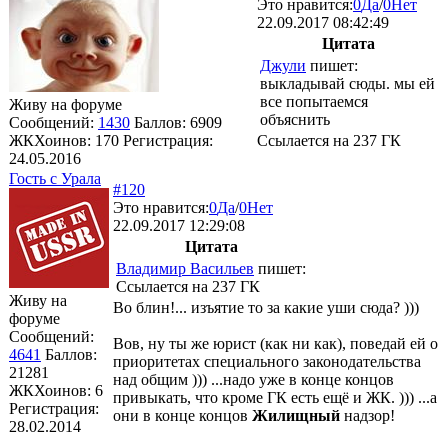
Это нравится:
0
Да
/
0
Нет
22.09.2017 08:42:49
Цитата
Джули
пишет:
выкладывай сюды. мы ей
все попытаемся
Живу на форуме
объяснить
Сообщений:
1430
Баллов:
6909
ЖКХоинов: 170
Регистрация:
Ссылается на 237 ГК
24.05.2016
Гость с Урала
#120
Это нравится:
0
Да
/
0
Нет
22.09.2017 12:29:08
Цитата
Владимир Васильев
пишет:
Ссылается на 237 ГК
Живу на
Во блин!... изъятие то за какие уши сюда? )))
форуме
Сообщений:
Вов, ну ты же юрист (как ни как), поведай ей о
4641
Баллов:
приоритетах специального законодательства
21281
над общим ))) ...надо уже в конце концов
ЖКХоинов: 6
привыкать, что кроме ГК есть ещё и ЖК. ))) ...а
Регистрация:
они в конце концов
Жилищный
надзор!
28.02.2014