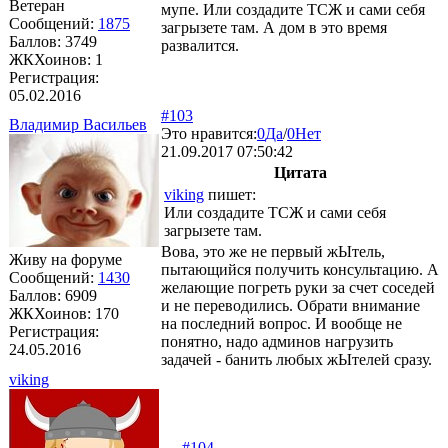
Ветеран
мупе. Или создадите ТСЖ и сами себя
Сообщений:
1875
загрызете там. А дом в это время
Баллов:
3749
развалится.
ЖКХоинов: 1
Регистрация:
05.02.2016
#103
Владимир Васильев
Это нравится:
0
Да
/
0
Нет
21.09.2017 07:50:42
Цитата
viking
пишет:
Или создадите ТСЖ и сами себя
загрызете там.
Вова, это же не первый жЫтель,
Живу на форуме
пытающийся получить консультацию. А
Сообщений:
1430
желающие погреть руки за счет соседей
Баллов:
6909
и не переводились. Обрати внимание
ЖКХоинов: 170
на последний вопрос. И вообще не
Регистрация:
понятно, надо админов нагрузить
24.05.2016
задачей - банить любых жЫтелей сразу.
viking
#104