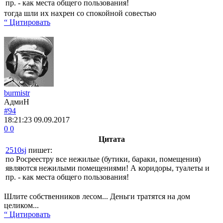
пр. - как места общего пользования!
тогда шли их нахрен со спокойной совестью
“ Цитировать
burmistr
АдмиН
#94
18:21:23
09.09.2017
0
0
Цитата
2510sj
пишет:
по Росреестру все нежилые (бутики, бараки, помещения)
являются нежилыми помещениями! А коридоры, туалеты и
пр. - как места общего пользования!
Шлите собственников лесом... Деньги тратятся на дом
целиком...
“ Цитировать