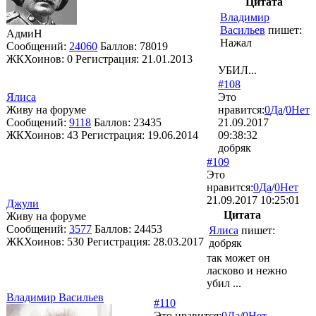
Цитата
Владимир
Васильев
пишет:
АдмиН
Нажал
Сообщений:
24060
Баллов:
78019
ЖКХоинов: 0
Регистрация:
21.01.2013
УБИЛ...
#108
Ялиса
Это
Живу на форуме
нравится:
0
Да
/
0
Нет
Сообщений:
9118
Баллов:
23435
21.09.2017
ЖКХоинов: 43
Регистрация:
19.06.2014
09:38:32
добряк
#109
Это
нравится:
0
Да
/
0
Нет
21.09.2017 10:25:01
Джули
Цитата
Живу на форуме
Сообщений:
3577
Баллов:
24453
Ялиса
пишет:
ЖКХоинов: 530
Регистрация:
28.03.2017
добряк
так может он
ласково и нежно
убил ...
Владимир Васильев
#110
Это нравится:
0
Да
/
0
Нет