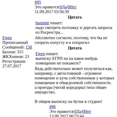
#95
Это нравится:
0
Да
/
0
Нет
11.09.2017 03:56:39
Цитата
burmistr
пишет:
надо смотреть поэтажку и дергать запросы
из Росреестра...
Ejeen
Абсолютно согласен, поэтому, что бы не
Прописанный
спорить попусту я и попросил
Сообщений:
158
Цитата
Баллов:
315
Ejeen
пишет:
ЖКХоинов: 23
выписку ЕГРП на на какое-нибудь
Регистрация:
помещение не покажете?
27.07.2017
Ведь действительно может получиться как,
например, с автостоянкой - огромное
помещение и куча собственников у которых
помещение в общедолевой собственности.
а проезды (читай коридоры) типа общее
имущество.
В общем выписку на бутик в студию!
#96
Это нравится:
0
Да
/
0
Нет
13.09.2017 06:53:44