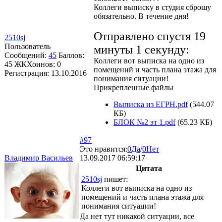
Коллеги выписку в студия сброшу
обязательно. В течение дня!
Отправлено спустя 19
2510sj
Пользователь
минуты 1 секунду:
Сообщений:
45
Баллов:
Коллеги вот выписка на одно из
45
ЖКХоинов: 0
помещений и часть плана этажа для
Регистрация:
13.10.2016
понимания ситуации!
Прикрепленные файлы
Выписка из ЕГРН.pdf
(544.07
КБ)
БЛОК №2 эт 1.pdf
(65.23 КБ)
#97
Это нравится:
0
Да
/
0
Нет
Владимир Васильев
13.09.2017 06:59:17
Цитата
2510sj
пишет:
Коллеги вот выписка на одно из
помещений и часть плана этажа для
понимания ситуации!
Да нет тут никакой ситуации, все