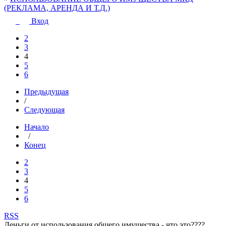
(РЕКЛАМА, АРЕНДА И Т.Д.)
Вход
2
3
4
5
6
Предыдущая
/
Следующая
Начало
/
Конец
2
3
4
5
6
RSS
Деньги от использования общего имущества - что это????