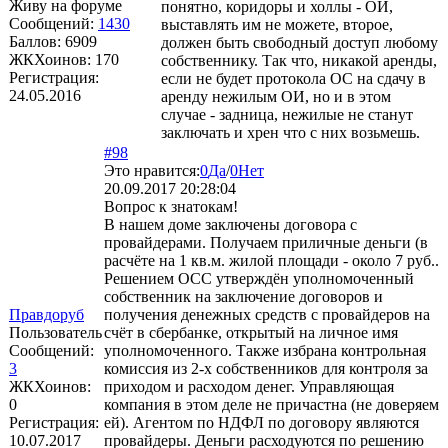
Живу на форуме
понятно, коридоры и холлы - ОИ,
Сообщений:
1430
выставлять им не можете, второе,
Баллов:
6909
должен быть свободный доступ любому
ЖКХоинов: 170
собственнику. Так что, никакой аренды,
Регистрация:
если не будет протокола ОС на сдачу в
24.05.2016
аренду нежилым ОИ, но и в этом
случае - задница, нежилые не станут
заключать и хрен что с них возьмешь.
#98
Это нравится:
0
Да
/
0
Нет
20.09.2017 20:28:04
Вопрос к знатокам!
В нашем доме заключены договора с
провайдерами. Получаем приличные деньги (в
расчёте на 1 кв.м. жилой площади - около 7 руб..
Решением ОСС утверждён уполномоченный
собственник на заключение договоров и
Правдоруб
получения денежных средств с провайдеров на
Пользователь
счёт в сбербанке, открытый на личное имя
Сообщений:
уполномоченного. Также избрана контрольная
3
комиссия из 2-х собственников для контроля за
ЖКХоинов:
приходом и расходом денег. Управляющая
0
компания в этом деле не причастна (не доверяем
Регистрация:
ей). Агентом по НДФЛ по договору являются
10.07.2017
провайдеры. Деньги расходуются по решению