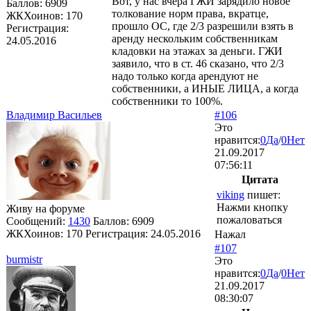
Вот, у нас вчера ГЖИ зарядило новое
Баллов:
6909
толкование норм права, вкратце,
ЖКХоинов: 170
прошло ОС, где 2/3 разрешили взять в
Регистрация:
аренду нескольким собственникам
24.05.2016
кладовки на этажах за деньги. ГЖИ
заявило, что в ст. 46 сказано, что 2/3
надо только когда арендуют не
собственники, а ИНЫЕ ЛИЦА, а когда
собственники то 100%.
Владимир Васильев
#106
Это
нравится:
0
Да
/
0
Нет
21.09.2017
07:56:11
Цитата
viking
пишет:
Нажми кнопку
Живу на форуме
пожаловаться
Сообщений:
1430
Баллов:
6909
ЖКХоинов: 170
Регистрация:
24.05.2016
Нажал
#107
burmistr
Это
нравится:
0
Да
/
0
Нет
21.09.2017
08:30:07