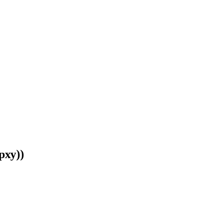
рху))