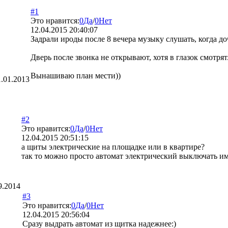
#1
Это нравится:
0
Да
/
0
Нет
12.04.2015 20:40:07
Задрали ироды после 8 вечера музыку слушать, когда доч
Дверь после звонка не открывают, хотя в глазок смотрят.
Вынашиваю план мести))
1.01.2013
#2
Это нравится:
0
Да
/
0
Нет
12.04.2015 20:51:15
а щиты электрические на площадке или в квартире?
так то можно просто автомат электрический выключать и
9.2014
#3
Это нравится:
0
Да
/
0
Нет
12.04.2015 20:56:04
Сразу выдрать автомат из щитка надежнее:)