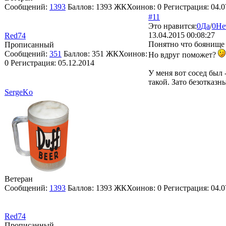
Сообщений:
1393
Баллов:
1393
ЖКХоинов: 0
Регистрация:
04.0
#11
Это нравится:
0
Да
/
0
Не
13.04.2015 00:08:27
Red74
Понятно что боянище 
Прописанный
Сообщений:
351
Баллов:
351
ЖКХоинов:
Но вдруг поможет?
0
Регистрация:
05.12.2014
У меня вот сосед был 
такой. Зато безотказн
SergeKo
Ветеран
Сообщений:
1393
Баллов:
1393
ЖКХоинов: 0
Регистрация:
04.0
Red74
Прописанный