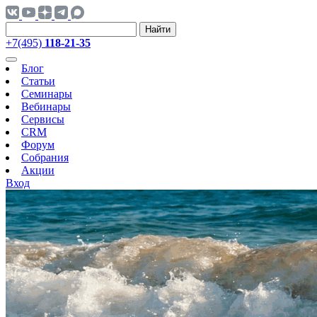
Найти
+7(495)
118-21-35
Блог
Статьи
Семинары
Вебинары
Сервисы
CRM
Форум
Собрания
Акции
Вход