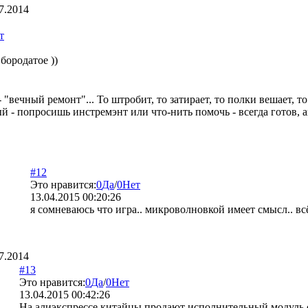
7.2014
т
бородатое ))
- "вечный ремонт"... То штробит, то затирает, то полки вешает, т
ый - попросишь инстремэнт или что-нить помочь - всегда готов, 
#12
Это нравится:
0
Да
/
0
Нет
13.04.2015 00:20:26
я сомневаюсь что игра.. микроволновкой имеет смысл.. в
7.2014
#13
Это нравится:
0
Да
/
0
Нет
13.04.2015 00:42:26
На алиэкспрессе китайцы продают исполнительный модуль с 