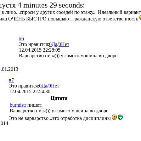
устя 4 minutes 29 seconds:
 в лицо...спроси у других соседей по этажу... Идеальный вариан
афика ОЧЕНЬ БЫСТРО повышают гражданскую ответственность
#6
Это нравится:
0
Да
/
0
Нет
12.04.2015 22:28:05
Варварство низя))) у самого машина во дворе
1.01.2013
#7
Это нравится:
0
Да
/
0
Нет
12.04.2015 22:54:30
Цитата
burmistr
пишет:
Варварство низя))) у самого машина во дворе
Это не варварство...это отработка дисциплины
2014