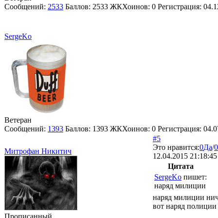
Сообщений:
2533
Баллов:
2533
ЖКХоинов: 0
Регистрация:
04.1
SergeKo
Ветеран
Сообщений:
1393
Баллов:
1393
ЖКХоинов: 0
Регистрация:
04.0
#5
Это нравится:
0
Да
/
0
Митрофан Никитич
12.04.2015 21:18:45
Цитата
SergeKo
пишет:
наряд милиции
наряд милиции нич
вот наряд полиции 
Прописанный