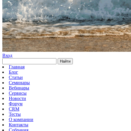
Вход
Найти
Главная
Блог
Статьи
Семинары
Вебинары
Сервисы
Новости
Форум
CRM
Тесты
О компании
Контакты
Собрания