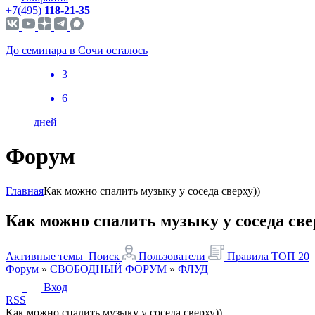
+7(495)
118-21-35
До семинара в Сочи осталось
3
6
дней
Форум
Главная
Как можно спалить музыку у соседа сверху))
Как можно спалить музыку у соседа све
Активные темы
Поиск
Пользователи
Правила
ТОП 20
Форум
»
СВОБОДНЫЙ ФОРУМ
»
ФЛУД
Вход
RSS
Как можно спалить музыку у соседа сверху))