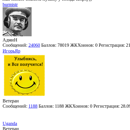
burmistr
АдмиН
Сообщений:
24060
Баллов:
78019
ЖКХоинов: 0
Регистрация:
2
ИгорьЯр
Ветеран
Сообщений:
1188
Баллов:
1188
ЖКХоинов: 0
Регистрация:
28.0
Uganda
Ветеран