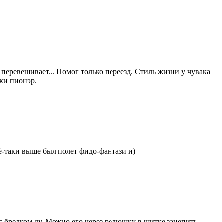
о перевешивает... Помог только переезд. Стиль жизни у чувака
аки пионэр.
сё-таки выше был полет фидо-фантази и)
брелком ду. Можно его через релюшку в щитке зацепить...