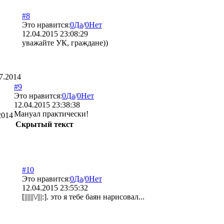
#8
Это нравится:
0
Да
/
0
Нет
12.04.2015 23:08:29
уважайте УК, граждане))
7.2014
#9
Это нравится:
0
Да
/
0
Нет
12.04.2015 23:38:38
Мануал практически!
2014
Скрытый текст
#10
Это нравится:
0
Да
/
0
Нет
12.04.2015 23:55:32
[||||||\/|||:]. это я тебе баян нарисовал...