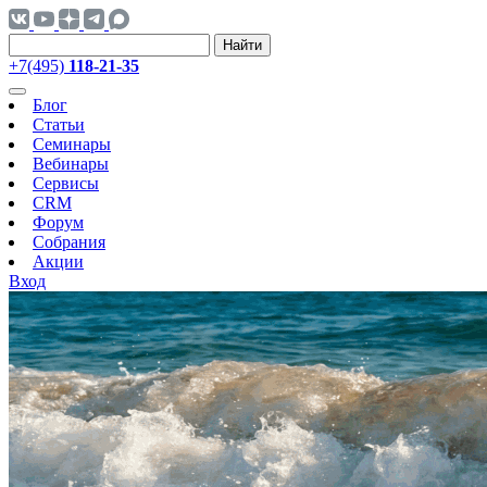
Найти
+7(495)
118-21-35
Блог
Статьи
Семинары
Вебинары
Сервисы
CRM
Форум
Собрания
Акции
Вход