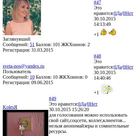
#47
Это
нравится:
0
Да
/
0
Нет
30.10.2015
14:13:49
+1
Заглянувший
Сообщений:
51
Баллов:
101
ЖКХоинов: 2
Регистрация:
31.03.2015
#48
Это
sveta-nos@yandex.ru
нравится:
0
Да
/
0
Нет
Пользователь
30.10.2015
Сообщений:
10
Баллов:
10
ЖКХоинов: 0
14:40:46
Регистрация:
09.06.2015
+1
#49
Это нравится:
0
Да
/
0
Нет
KolesЯ
30.10.2015 15:26:20
для голосования можно использовать
свой сайт,соцсети, коллег,клиентов...
нельзя анонимайзеры и сомнительные
ресурсы.