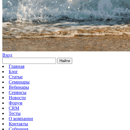
Вход
Найти
Главная
Блог
Статьи
Семинары
Вебинары
Сервисы
Новости
Форум
CRM
Тесты
О компании
Контакты
Собрания