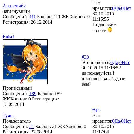
Это
Андреич62
нравится:
0
Да
/
0
Нет
Заглянувший
30.10.2015
Сообщений:
111
Баллов:
111
ЖКХоинов: 0
11:15:55
Регистрация:
26.12.2014
Поддержим
коллег.
Enisei
#33
Это нравится:
0
Да
/
0
Нет
30.10.2015 11:16:52
да пожалуйста !
проголосавала! удачи
вам!
Прописанный
Сообщений:
189
Баллов:
189
ЖКХоинов: 0
Регистрация:
13.05.2014
#34
Туяна
Это
Пользователь
нравится:
0
Да
/
0
Нет
Сообщений:
21
Баллов:
21
ЖКХоинов: 0
30.10.2015
Регистрация:
27.08.2014
11:17:04