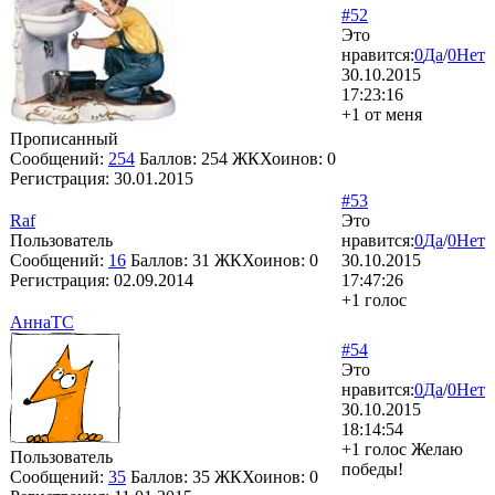
#52
Это
нравится:
0
Да
/
0
Нет
30.10.2015
17:23:16
+1 от меня
Прописанный
Сообщений:
254
Баллов:
254
ЖКХоинов: 0
Регистрация:
30.01.2015
#53
Raf
Это
Пользователь
нравится:
0
Да
/
0
Нет
Сообщений:
16
Баллов:
31
ЖКХоинов: 0
30.10.2015
Регистрация:
02.09.2014
17:47:26
+1 голос
АннаТС
#54
Это
нравится:
0
Да
/
0
Нет
30.10.2015
18:14:54
+1 голос Желаю
Пользователь
победы!
Сообщений:
35
Баллов:
35
ЖКХоинов: 0