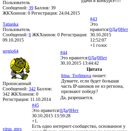
удачи в конкурсе!!!!
Пользователь
Сообщений:
39
Баллов:
39
ЖКХоинов: 0
Регистрация:
24.04.2015
#43
Tatianka
Это
Пользователь
нравится:
0
Да
/
0
Нет
Сообщений:
6
ЖКХоинов: 0
Регистрация:
30.10.2015
09.10.2015
12:52:07
+1 голос
sergio64
#44
Это нравится:
0
Да
/
0
Нет
30.10.2015 13:44:42
Цитата
Irina_Trofimova
пишет:
Думаете, если будет большая
Прописанный
часть IP-шников не из региона,
Сообщений:
342
Баллов:
признают победу?
342
ЖКХоинов: 0
Да, разрешается.
Регистрация:
11.10.2014
#45
Это нравится:
0
Да
/
0
Нет
30.10.2015 13:59:28
+1.
Есть одно интернет-сообщество, основанное у
virus_mvs