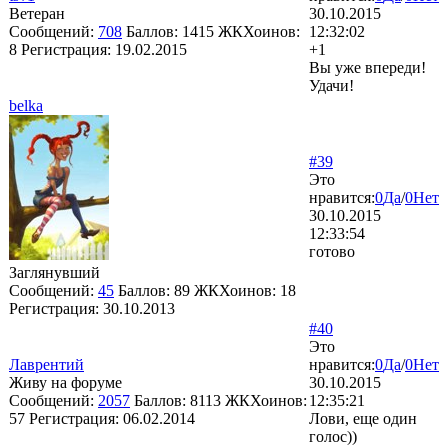
Ветеран
30.10.2015
Сообщений:
708
Баллов:
1415
ЖКХоинов:
12:32:02
8
Регистрация:
19.02.2015
+1
Вы уже впереди!
Удачи!
belka
#39
Это
нравится:
0
Да
/
0
Нет
30.10.2015
12:33:54
готово
Заглянувший
Сообщений:
45
Баллов:
89
ЖКХоинов: 18
Регистрация:
30.10.2013
#40
Это
Лаврентий
нравится:
0
Да
/
0
Нет
Живу на форуме
30.10.2015
Сообщений:
2057
Баллов:
8113
ЖКХоинов:
12:35:21
57
Регистрация:
06.02.2014
Лови, еще один
голос))