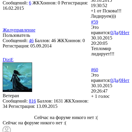
30.10.2015
Сообщений:
6
ЖКХоинов: 0
Регистрация:
19:30:52
16.02.2015
+1 от Пскова!!!
Лидируем)))
#59
Это
Жилуправление
нравится:
0
Да
/
0
Нет
Пользователь
30.10.2015
Сообщений:
46
Баллов:
46
ЖКХоинов: 0
20:20:05
Регистрация:
05.09.2014
Тепломир
лидирует!!!
DiziE
#60
Это
нравится:
0
Да
/
0
Нет
30.10.2015
20:26:47
Ветеран
+ 1 голос
Сообщений:
816
Баллов:
1631
ЖКХоинов:
34
Регистрация:
13.09.2015
Сейчас на форуме никого нет :(
Сейчас на форуме никого нет :(