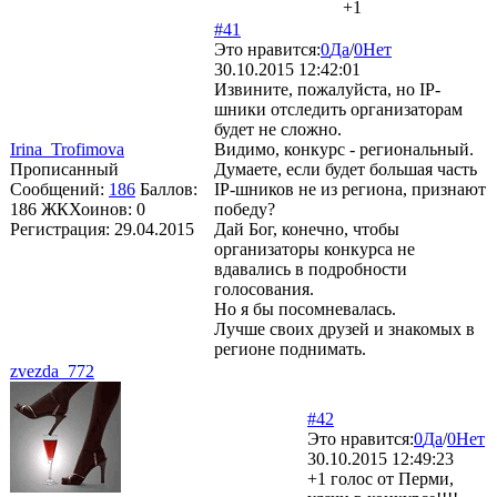
+1
#41
Это нравится:
0
Да
/
0
Нет
30.10.2015 12:42:01
Извините, пожалуйста, но IP-
шники отследить организаторам
будет не сложно.
Irina_Trofimova
Видимо, конкурс - региональный.
Прописанный
Думаете, если будет большая часть
Сообщений:
186
Баллов:
IP-шников не из региона, признают
186
ЖКХоинов: 0
победу?
Регистрация:
29.04.2015
Дай Бог, конечно, чтобы
организаторы конкурса не
вдавались в подробности
голосования.
Но я бы посомневалась.
Лучше своих друзей и знакомых в
регионе поднимать.
zvezda_772
#42
Это нравится:
0
Да
/
0
Нет
30.10.2015 12:49:23
+1 голос от Перми,