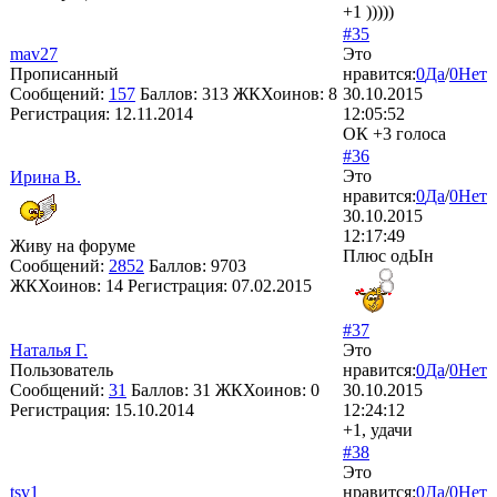
+1 )))))
#35
mav27
Это
Прописанный
нравится:
0
Да
/
0
Нет
Сообщений:
157
Баллов:
313
ЖКХоинов: 8
30.10.2015
Регистрация:
12.11.2014
12:05:52
ОК +3 голоса
#36
Это
Ирина В.
нравится:
0
Да
/
0
Нет
30.10.2015
12:17:49
Живу на форуме
Плюс одЫн
Сообщений:
2852
Баллов:
9703
ЖКХоинов: 14
Регистрация:
07.02.2015
#37
Наталья Г.
Это
Пользователь
нравится:
0
Да
/
0
Нет
Сообщений:
31
Баллов:
31
ЖКХоинов: 0
30.10.2015
Регистрация:
15.10.2014
12:24:12
+1, удачи
#38
Это
tsv1
нравится:
0
Да
/
0
Нет