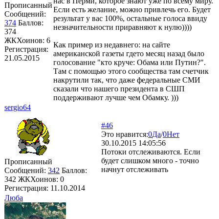
нас в Перми, которое знают уже по всему миру.
Прописанный
Если есть желание, можно привлечь его. Будет
Сообщений:
результат у вас 100%, остальные голоса ввиду
374
Баллов:
незначительности приравняют к нулю))))
374
ЖКХоинов: 6
Как пример из недавнего: на сайте
Регистрация:
американской газеты гдето месяц назад было
21.05.2015
голосование "кто круче: Обама или Путин?".
Там с помощью этого сообщества там счетчик
накрутили так, что даже федеральные СМИ
сказали что нашего президента в СШП
поддерживают лучше чем Обамку. )))
sergio64
#46
Это нравится:
0
Да
/
0
Нет
30.10.2015 14:05:56
Потоки отслеживаются. Если
будет слишком много - точно
Прописанный
начнут отслеживать
Сообщений:
342
Баллов:
342
ЖКХоинов: 0
Регистрация:
11.10.2014
Люба