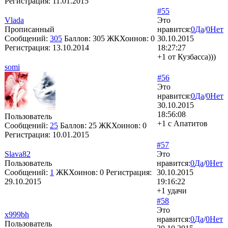
Регистрация:
11.01.2015
#55
Vlada
Это
Прописанный
нравится:
0
Да
/
0
Нет
Сообщений:
305
Баллов:
305
ЖКХоинов: 0
30.10.2015
Регистрация:
13.10.2014
18:27:27
+1 от Кузбасса)))
somi
#56
Это
нравится:
0
Да
/
0
Нет
30.10.2015
18:56:08
Пользователь
+1 c Апатитов
Сообщений:
25
Баллов:
25
ЖКХоинов: 0
Регистрация:
10.01.2015
#57
Slava82
Это
Пользователь
нравится:
0
Да
/
0
Нет
Сообщений:
1
ЖКХоинов: 0
Регистрация:
30.10.2015
29.10.2015
19:16:22
+1 удачи
#58
Это
x999bh
нравится:
0
Да
/
0
Нет
Пользователь