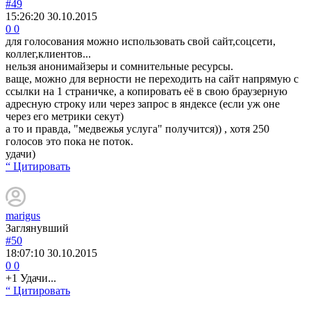
#49
15:26:20
30.10.2015
0
0
для голосования можно использовать свой сайт,соцсети,
коллег,клиентов...
нельзя анонимайзеры и сомнительные ресурсы.
ваще, можно для верности не переходить на сайт напрямую с
ссылки на 1 страничке, а копировать её в свою браузерную
адресную строку или через запрос в яндексе (если уж оне
через его метрики секут)
а то и правда, "медвежья услуга" получится)) , хотя 250
голосов это пока не поток.
удачи)
“ Цитировать
marigus
Заглянувший
#50
18:07:10
30.10.2015
0
0
+1 Удачи...
“ Цитировать