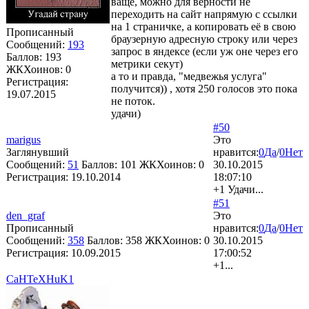
ваще, можно для верности не
переходить на сайт напрямую с ссылки
на 1 страничке, а копировать её в свою
Прописанный
браузерную адресную строку или через
Сообщений:
193
запрос в яндексе (если уж оне через его
Баллов:
193
метрики секут)
ЖКХоинов: 0
а то и правда, "медвежья услуга"
Регистрация:
получится)) , хотя 250 голосов это пока
19.07.2015
не поток.
удачи)
#50
marigus
Это
Заглянувший
нравится:
0
Да
/
0
Нет
Сообщений:
51
Баллов:
101
ЖКХоинов: 0
30.10.2015
Регистрация:
19.10.2014
18:07:10
+1 Удачи...
#51
den_graf
Это
Прописанный
нравится:
0
Да
/
0
Нет
Сообщений:
358
Баллов:
358
ЖКХоинов: 0
30.10.2015
Регистрация:
10.09.2015
17:00:52
+1...
CaHTeXHuK1