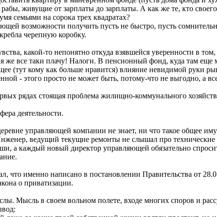
рабы, живущие от зарплаты до зарплаты. А как же те, кто свое
умя семьями на сорока трех квадратах?
ющей возможности получить пусть не быстро, пусть сомнительн
кребла черепную коробку.
вства, какой-то непонятно откуда взявшейся уверенности в том, 
я же все таки плачу! Налоги. В пенсионный фонд, куда там еще 
ее (тут кому как больше нравится) влияние невидимой руки ры
ной - этого просто не может быть, потому-что не выгодно, а вс
 первых рядах стоящая проблема жилищно-коммунального хозяйств
фера деятельности.
еревне управляющей компании не знает, ни что такое общее имущ
. Инженер, ведущий текущие ремонты не слышал про технически
ыши, а каждый новый директор управляющей обязательно спросит
ание.
ал, что именно написано в постановлении Правительства от 28.
закона о приватизации.
лы. Мысль в своем вольном полете, входе многих споров и рас
ывод: