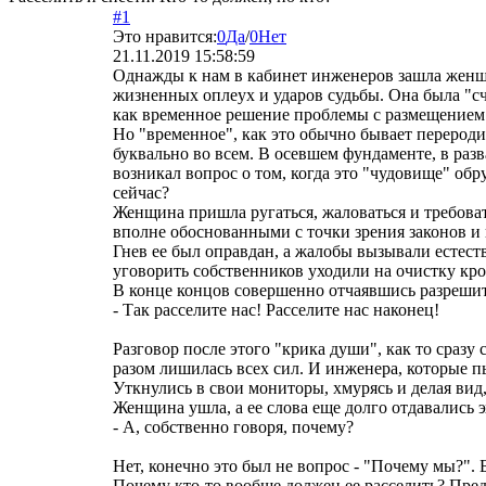
#1
Это нравится:
0
Да
/
0
Нет
21.11.2019 15:58:59
Однажды к нам в кабинет инженеров зашла женщи
жизненных оплеух и ударов судьбы. Она была "сч
как временное решение проблемы с размещением 
Но "временное", как это обычно бывает перероди
буквально во всем. В осевшем фундаменте, в раз
возникал вопрос о том, когда это "чудовище" об
сейчас?
Женщина пришла ругаться, жаловаться и требоват
вполне обоснованными с точки зрения законов и
Гнев ее был оправдан, а жалобы вызывали естеств
уговорить собственников уходили на очистку кро
В конце концов совершенно отчаявшись разрешить
- Так расселите нас! Расселите нас наконец!
Разговор после этого "крика души", как то сразу
разом лишилась всех сил. И инженера, которые пыт
Уткнулись в свои мониторы, хмурясь и делая вид,
Женщина ушла, а ее слова еще долго отдавались э
- А, собственно говоря, почему?
Нет, конечно это был не вопрос - "Почему мы?". 
Почему кто-то вообще должен ее расселить? Пред