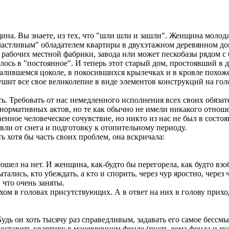
на. Вы знаете, из тех, что "шли шли и зашли". Женщина молода
астливым" обладателем квартиры в двухэтажном деревянном доме
рабочих местной фабрики, завода или может пескобазы рядом с 
лось в "постоянное". И теперь этот старый дом, простоявший в д
валившемся цоколе, в покосившихся крылечках и в кровле похоже
рушит все свое великолепие в виде элементов конструкций на го
ь. Требовать от нас немедленного исполнения всех своих обяза
 нормативных актов, но те как обычно не имели никакого отно
енное человеческое сочувствие, но никто из нас не был в состоя
вли от снега и подготовку к отопительному периоду.
 хотя бы часть своих проблем, она вскричала:
 сошел на нет. И женщина, как-будто бы перегорела, как будто 
ались, кто убеждать, а кто и спорить, через чур яростно, через
 что очень заняты.
хом в головах присутствующих. А в ответ на них в голову прихо
Будь он хоть тысячу раз справедливым, задавать его самое бессмы
оставить квартиру в маневренном фонде (пусть дома фонда и хуж