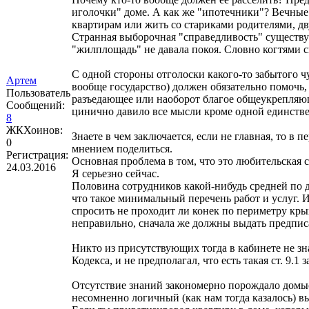
иголочки" доме. А как же "ипотечники"? Вечные 
квартирам или жить со стариками родителями, дв
Странная выборочная "справедливость" существу
"жилплощадь" не давала покоя. Словно когтями с
С одной стороны отголоски какого-то забытого чу
Артем
вообще государство) должен обязательно помочь, 
Пользователь
разъедающее или наоборот благое общеукрепляющ
Сообщений:
цинично давило все мысли кроме одной единствен
8
ЖКХоинов:
Знаете в чем заключается, если не главная, то в
0
мнением поделиться.
Регистрация:
Основная проблема в том, что это любительская с
24.03.2016
Я серьезно сейчас.
Половина сотрудников какой-нибудь средней по д
что такое минимальный перечень работ и услуг
спросить не проходит ли конек по периметру кр
неправильно, сначала же должны выдать предпис
Никто из присутствующих тогда в кабинете не зн
Кодекса, и не предполагал, что есть такая ст. 9.1 
Отсутствие знаний закономерно порождало домыс
несомненно логичный (как нам тогда казалось) в