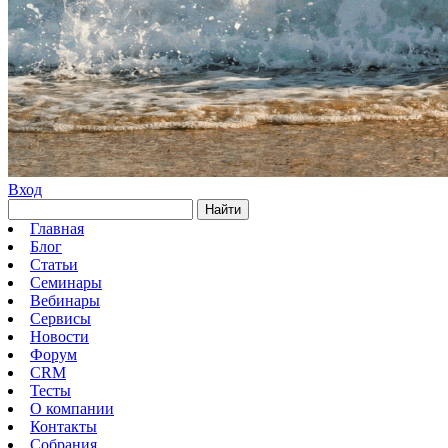
Вход
Найти
Главная
Блог
Статьи
Семинары
Вебинары
Сервисы
Новости
Форум
CRM
Тесты
О компании
Контакты
Собрания