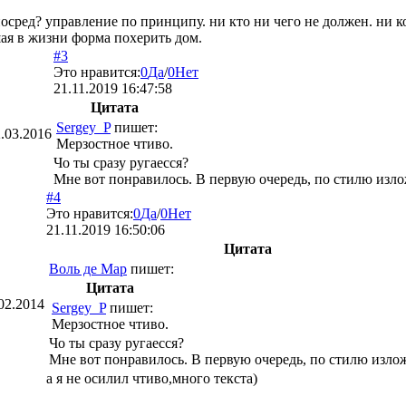
посред? управление по принципу. ни кто ни чего не должен. ни ком
ая в жизни форма похерить дом.
#3
Это нравится:
0
Да
/
0
Нет
21.11.2019 16:47:58
Цитата
Sergey_P
пишет:
.03.2016
Мерзостное чтиво.
Чо ты сразу ругаесся?
Мне вот понравилось. В первую очередь, по стилю изло
#4
Это нравится:
0
Да
/
0
Нет
21.11.2019 16:50:06
Цитата
Воль де Мар
пишет:
Цитата
02.2014
Sergey_P
пишет:
Мерзостное чтиво.
Чо ты сразу ругаесся?
Мне вот понравилось. В первую очередь, по стилю изло
а я не осилил чтиво,много текста)