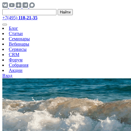
Найти
+7(495)
118-21-35
Блог
Статьи
Семинары
Вебинары
Сервисы
CRM
Форум
Собрания
Акции
Вход