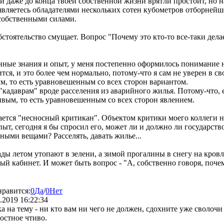
 даже до конца твоей собственной жизни врятли простоит, но наш
являетесь обладателями нескольких сотен кубометров отборнейше
 собственными силами.
обстоятельство смущает. Вопрос "Почему это кто-то все-таки де
енные знания и опыт, у меня постепенно оформилось понимани
тся, и это более чем нормально, потому-что я сам не уверен в с
м, то есть уравновешенным со всех сторон вариантом.
"кадаврам" вроде расселения из аварийного жилья. Потому-что, 
ивым, то есть уравновешенным со всех сторон явлением.
вается "несносный критикан". Объектом критики моего коллеги 
пыт, сегодня я бы спросил его, может ли и должно ли государст
ыми вещами? Расселять, давать жилье...
ады летом утопают в зелени, а зимой прогалины в снегу на кровл
амый кабинет. И может быть вопрос - "А, собственно говоря, поч
нравится:
0
Да
/
0
Нет
.2019 16:22:34
ка на тему - ни кто вам ни чего не должен, сдохните уже сволоч
остное чтиво.