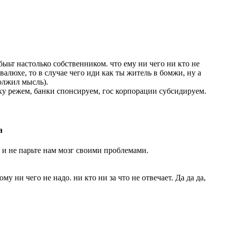
ыьт настолько собственником. что ему ни чего ни кто не
валюхе, то в случае чего иди как ты житель в бомжи, ну а
олжил мысль).
ку режем, банки спонсируем, гос корпорации субсидируем.
а
и и не парьте нам мозг своими проблемами.
у ни чего не надо. ни кто ни за что не отвечает. Да да да,