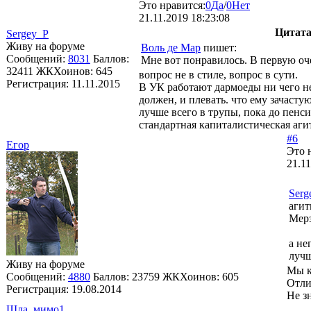
Это нравится:
0
Да
/
0
Нет
21.11.2019 18:23:08
Цитат
Sergey_P
Живу на форуме
Воль де Мар
пишет:
Сообщений:
8031
Баллов:
Мне вот понравилось. В первую оч
32411
ЖКХоинов: 645
вопрос не в стиле, вопрос в сути.
Регистрация:
11.11.2015
В УК работают дармоеды ни чего не
должен, и плевать. что ему зачасту
лучше всего в трупы, пока до пенс
стандартная капиталистическая аги
#6
Егор
Это 
21.11
Serg
агит
Мерз
а не
лучш
Живу на форуме
Мы к
Сообщений:
4880
Баллов:
23759
ЖКХоинов: 605
Отли
Регистрация:
19.08.2014
Не з
Шла_мимо1