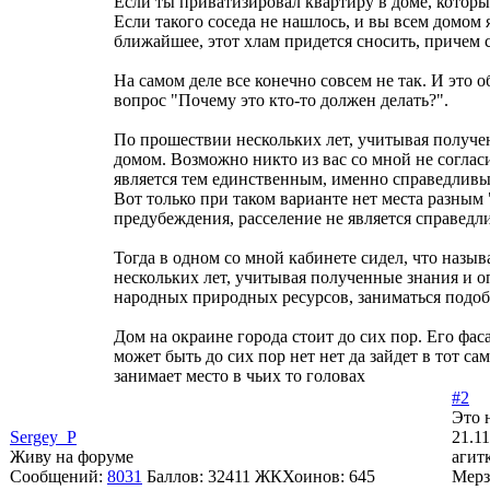
Если ты приватизировал квартиру в доме, который
Если такого соседа не нашлось, и вы всем домом 
ближайшее, этот хлам придется сносить, причем
На самом деле все конечно совсем не так. И это 
вопрос "Почему это кто-то должен делать?".
По прошествии нескольких лет, учитывая получ
домом. Возможно никто из вас со мной не согласи
является тем единственным, именно справедливы
Вот только при таком варианте нет места разным 
предубеждения, расселение не является справедл
Тогда в одном со мной кабинете сидел, что назы
нескольких лет, учитывая полученные знания и о
народных природных ресурсов, заниматься подобн
Дом на окраине города стоит до сих пор. Его фас
может быть до сих пор нет нет да зайдет в тот с
занимает место в чьих то головах
#2
Это 
Sergey_P
21.11
Живу на форуме
агит
Сообщений:
8031
Баллов:
32411
ЖКХоинов: 645
Мерз