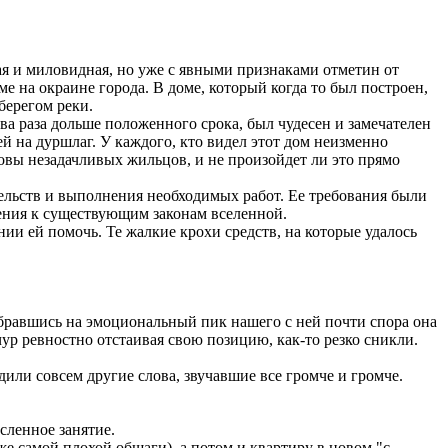
я и миловидная, но уже с явными признаками отметин от
 на окраине города. В доме, который когда то был построен,
берегом реки.
ва раза дольше положенного срока, был чудесен и замечателен
й на дуршлаг. У каждого, кто видел этот дом неизменно
ловы незадачливых жильцов, и не произойдет ли это прямо
тельств и выполнения необходимых работ. Ее требования были
шения к существующим законам вселенной.
нии ей помочь. Те жалкие крохи средств, на которые удалось
взобравшись на эмоциональный пик нашего с ней почти спора она
 чур ревностно отстаивая свою позицию, как-то резко сникли.
дили совсем другие слова, звучавшие все громче и громче.
сленное занятие.
е самой плохой общаги), а потом и квартиру в новом "с