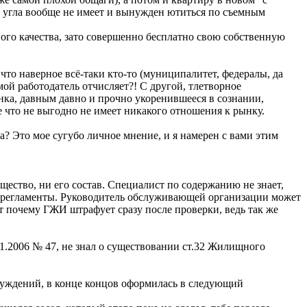
го угла вообще не имеет и вынужден ютиться по съемным
ого качества, зато совершенно бесплатно свою собственную
что наверное всё-таки кто-то (муниципалитет, федералы, да
мой работодатель отчисляет?! С другой, тлетворное
нка, давным давно и прочно укоренившееся в сознании,
е что не выгодно не имеет никакого отношения к рынку.
а? Это мое сугубо личное мнение, и я намерен с вами этим
ество, ни его состав. Специалист по содержанию не знает,
е регламенты. Руководитель обслуживающей организации может
 почему ГЖИ штрафует сразу после проверки, ведь так же
01.2006 № 47, не знал о существовании ст.32 Жилищного
суждений, в конце концов оформилась в следующий