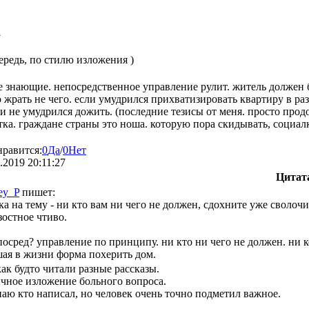
а
ередь, по стилю изложения )
 знающие. непосредственное управление рулит. житель должен б
ю жрать не чего. если умудрился прихватизировать квартиру в раз
ии не умудрился дожить. (последние тезисы от меня. просто прод
тка. граждане страны это ноша. которую пора скидывать, социал
нравится:
0
Да
/
0
Нет
.2019 20:11:27
Цитат
ey_P
пишет:
ка на тему - ни кто вам ни чего не должен, сдохните уже сволоч
остное чтиво.
посред? управление по принципу. ни кто ни чего не должен. ни ком
ая в жизни форма похерить дом.
ак будто читали разные рассказы.
чное изложение больного вопроса.
наю кто написал, но человек очень точно подметил важное.