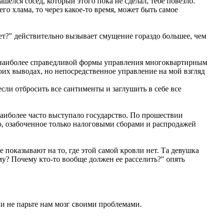
елся сосед, который этого пока не сделал, тебе повезло.
го хлама, то через какое-то время, может быть самое
лает?" действительно вызывает смущение гораздо большее, чем
е наиболее справедливой формы управления многоквартирным
воих выводах, но непосредственное управление на мой взгляд
если отбросить все сантименты и заглушить в себе все
наиболее часто выступало государство. По прошествии
во, озабоченное только налоговыми сборами и распродажей
е показывают на то, где этой самой кровли нет. Та девушка
ему? Почему кто-то вообще должен ее расселить?" опять
и и не парьте нам мозг своими проблемами.