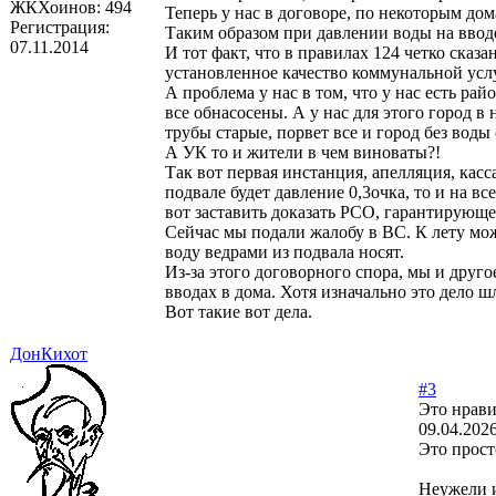
ЖКХоинов: 494
Теперь у нас в договоре, по некоторым дом
Регистрация:
Таким образом при давлении воды на вводе
07.11.2014
И тот факт, что в правилах 124 четко ска
установленное качество коммунальной усл
А проблема у нас в том, что у нас есть рай
все обнасосены. А у нас для этого город 
трубы старые, порвет все и город без воды 
А УК то и жители в чем виноваты?!
Так вот первая инстанция, апелляция, касс
подвале будет давление 0,3очка, то и на в
вот заставить доказать РСО, гарантирующег
Сейчас мы подали жалобу в ВС. К лету мож
воду ведрами из подвала носят.
Из-за этого договорного спора, мы и дру
вводах в дома. Хотя изначально это дело 
Вот такие вот дела.
ДонКихот
#3
Это нрави
09.04.2026
Это прост
Неужели и