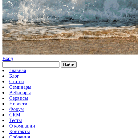
Вход
Найти
Главная
Блог
Статьи
Семинары
Вебинары
Сервисы
Новости
Форум
CRM
Тесты
О компании
Контакты
Собрания