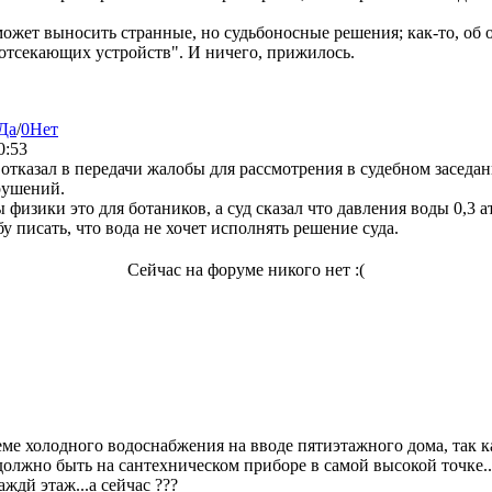
ожет выносить странные, но судьбоносные решения; как-то, об 
отсекающих устройств". И ничего, прижилось.
Да
/
0
Нет
0:53
отказал в передачи жалобы для рассмотрения в судебном засед
рушений.
 физики это для ботаников, а суд сказал что давления воды 0,3
у писать, что вода не хочет исполнять решение суда.
Сейчас на форуме никого нет :(
еме холодного водоснабжения на вводе пятиэтажного дома, так к
должно быть на сантехническом приборе в самой высокой точке.
ждй этаж...а сейчас ???