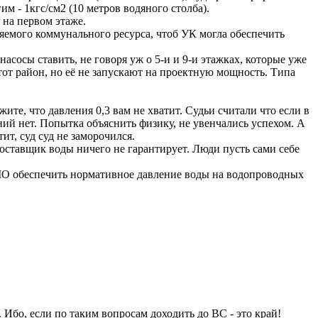
м - 1кгс/см2 (10 метров водяного столба).
 на первом этаже.
ляемого коммунального ресурса, чтоб УК могла обеспечить
насосы ставить, не говоря уж о 5-и и 9-и этажках, которые уже
тот район, но её не запускают на проектную мощность. Типа
ите, что давления 0,3 вам не хватит. Судьи считали что если в
ений нет. Попытка объяснить физику, не увенчались успехом. А
ит, суд суд не заморочился.
оставщик воды ничего не гарантирует. Люди пусть сами себе
 МО обеспечить нормативное давление воды на водопроводных
. Ибо, если по таким вопросам доходить до ВС - это край!