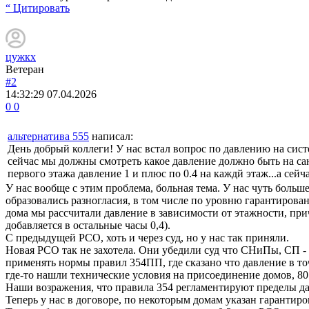
“ Цитировать
цужкх
Ветеран
#2
14:32:29
07.04.2026
0
0
альтернатива 555
написал:
День добрый коллеги! У нас встал вопрос по давлению на сист
сейчас мы должны смотреть какое давление должно быть на са
первого этажа давление 1 и плюс по 0.4 на каждй этаж...а сейча
У нас вообще с этим проблема, больная тема. У нас чуть боль
образовались разногласия, в том числе по уровню гарантирован
дома мы рассчитали давление в зависимости от этажности, пр
добавляется в остальные часы 0,4).
С предыдущей РСО, хоть и через суд, но у нас так приняли.
Новая РСО так не захотела. Они убедили суд что СНиПы, СП -
применять нормы правил 354ПП, где сказано что давление в точ
где-то нашли технические условия на присоединение домов, 80 
Наши возражения, что правила 354 регламентируют пределы давл
Теперь у нас в договоре, по некоторым домам указан гарантиро