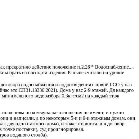
ак прекратило действие положение п.2.26 * Водоснабжение...,
ны брать из паспорта изделия..Раньше считали на уровне
 договора водоснабжения и водоотведения с новой РСО у наз
йчас это СП31.13330.2021). Дома у нас 2-9 этажей. Дя каждого
ы минимального водоразбора 0,3кгс/см2 на каждый этаж
 отношениям по коммуналке отношения не имеют, и нужно
 они и написали, а по некоторым 5-и и 9-и этажным домам, они
как для одноэтажного дома), и тоже это вписали в договор.
в точке поставки), суд проигнорировал.
тров водяного столба).