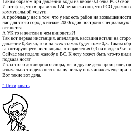
Таким образом при давлении воды на вводе 0,3 очка РСО свои 
И тот факт, что в правилах 124 четко сказано, что РСО должн
коммунальной услуги.
А проблема у нас в том, что у нас есть район на возвышенности
нас для этого город в начале 2000годов построил специальную 
останется.
А УК то и жители в чем виноваты?!
Так вот первая инстанция, апелляция, кассация встали на сторо
давление 0,3очка, то и на всех этажах будет тоже 0,3. Таким 
гарантирующего поставщика, что давления 0,3 на вводе в 9-и э
Сейчас мы подали жалобу в ВС. К лету может быть что-то видн
подвала носят.
Из-за этого договорного спора, мы и другое дело проиграли,
изначально это дело шло в нашу пользу и начиналось еще при
Вот такие вот дела.
“ Цитировать