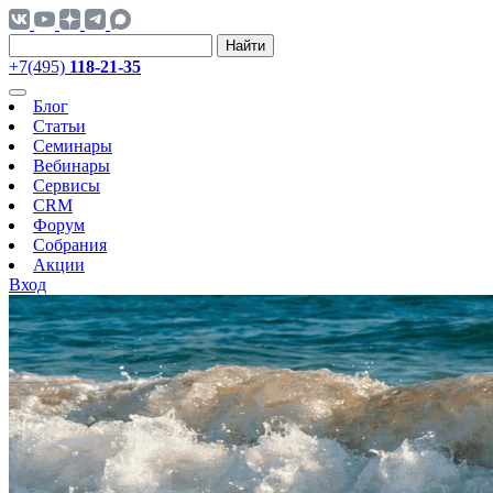
Найти
+7(495)
118-21-35
Блог
Статьи
Семинары
Вебинары
Сервисы
CRM
Форум
Собрания
Акции
Вход