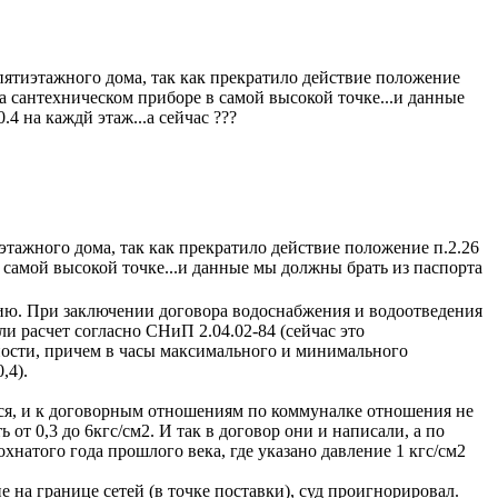
пятиэтажного дома, так как прекратило действие положение
а сантехническом приборе в самой высокой точке...и данные
4 на каждй этаж...а сейчас ???
этажного дома, так как прекратило действие положение п.2.26
 самой высокой точке...и данные мы должны брать из паспорта
ению. При заключении договора водоснабжения и водоотведения
и расчет согласно СНиП 2.04.02-84 (сейчас это
жности, причем в часы максимального и минимального
,4).
хся, и к договорным отношениям по коммуналке отношения не
от 0,3 до 6кгс/см2. И так в договор они и написали, а по
хнатого года прошлого века, где указано давление 1 кгс/см2
 на границе сетей (в точке поставки), суд проигнорировал.