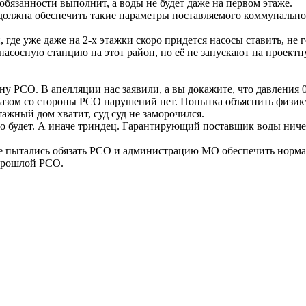
обязанности выполнит, а воды не будет даже на первом этаже.
о должна обеспечить такие параметры поставляемого коммунально
, где уже даже на 2-х этажки скоро придется насосы ставить, не 
насосную станцию на этот район, но её не запускают на проектн
ну РСО. В апелляции нас заявили, а вы докажите, что давления 0
образом со стороны РСО нарушений нет. Попытка объяснить физику
тажный дом хватит, суд суд не заморочился.
о будет. А иначе триндец. Гарантирующий поставщик воды ничег
 где пытались обязать РСО и администрацию МО обеспечить норм
 прошлой РСО.