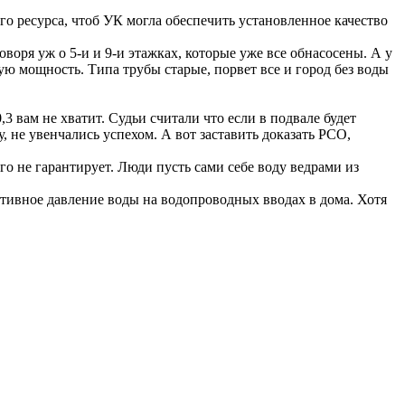
го ресурса, чтоб УК могла обеспечить установленное качество
говоря уж о 5-и и 9-и этажках, которые уже все обнасосены. А у
ую мощность. Типа трубы старые, порвет все и город без воды
,3 вам не хватит. Судьи считали что если в подвале будет
, не увенчались успехом. А вот заставить доказать РСО,
о не гарантирует. Люди пусть сами себе воду ведрами из
ативное давление воды на водопроводных вводах в дома. Хотя