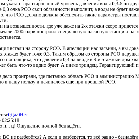
ам указан гарантированный уровень давления воды 0,3-6 по други
 0,3 очка РСО свои обязанности выполнит, а воды не будет даже
зано, что РСО должно должна обеспечить такие параметры постав
уги.
он на возвышенности, где уже даже на 2-х этажки скоро придется 
в начале 2000годов построил специальную насосную станцию на э
останется.
ация встали на сторону РСО. В апелляции нас заявили, а вы докаж
сех этажах будет тоже 0,3. Таким образом со стороны РСО наруш
о поставщика, что давления 0,3 на вводе в 9-и этажный дом хват
ет быть что-то видно будет. А иначе триндец. Гарантирующий п
гое дело проиграли, где пытались обязать РСО и администрацию
шло в нашу пользу и начиналось еще при прошлой РСО.
тся:
0
Да
/
0
Нет
 02:25:18
о п... ц! Ощущение полной безнадёги.
 ВС не разберётся? А если и разберётся, то всё равно - безнадёга