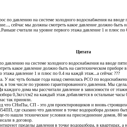
рос по давлению на системе холодного водоснабжения на вводе 
ие..., сейчас мы должны смотреть какое давление должно быть н
Раньше считали на уровне первого этажа давление 1 и плюс по 0.
Цитата
по давлению на системе холодного водоснабжения на вводе пяти
отреть какое давление должно быть на сантехническом приборе в
 этажа давление 1 и плюс по 0.4 на каждй этаж...а сейчас ???
ма. У нас чуть больше года назад сменилась РСО по водоснабж
ия, в том числе по уровню гарантированного давления. Мы сделал
 Дя каждого дома мы рассчитали давление в зависимости от эта
бора 0,3кгс/см2 на каждый этаж добавляется в остальные часы 0
нас так приняли.
суд что СНиПы, СП - это для проектировщиков и вновь строящи
ПП, где сказано что давление в точке водоразбора должно быть 
де-то нашли технические условия на присоединение домов, 80 мо
писали в договор.
тируют пределы давления в точке водоразбора, в квартирах, а не