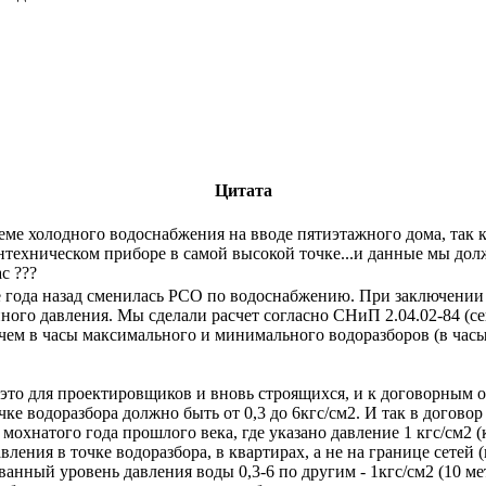
Цитата
еме холодного водоснабжения на вводе пятиэтажного дома, так к
нтехническом приборе в самой высокой точке...и данные мы долж
с ???
ше года назад сменилась РСО по водоснабжению. При заключении
ного давления. Мы сделали расчет согласно СНиП 2.04.02-84 (се
ичем в часы максимального и минимального водоразборов (в час
 это для проектировщиков и вновь строящихся, и к договорным
ке водоразбора должно быть от 0,3 до 6кгс/см2. И так в договор
мохнатого года прошлого века, где указано давление 1 кгс/см2 (
ения в точке водоразбора, в квартирах, а не на границе сетей (
ванный уровень давления воды 0,3-6 по другим - 1кгс/см2 (10 ме