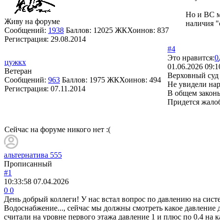
Но и ВС м
Живу на форуме
наличия "
Сообщений:
1938
Баллов:
12025
ЖКХоинов: 837
Регистрация:
29.08.2014
#4
Это нравится:
0
цужкх
01.06.2026 09:1
Ветеран
Верховный суд 
Сообщений:
963
Баллов:
1975
ЖКХоинов: 494
Не увидели на
Регистрация:
07.11.2014
В общем законы
Придется жалоб
Сейчас на форуме никого нет :(
альтернатива 555
Прописанный
#1
10:33:58
07.04.2026
0
0
День добрый коллеги! У нас встал вопрос по давлению на сист
Водоснабжение..., сейчас мы должны смотреть какое давление 
считали на уровне первого этажа давление 1 и плюс по 0.4 на ка