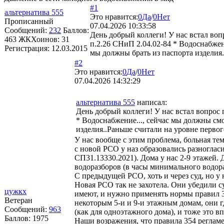
#1
альтернатива 555
Это нравится:
0
Да
/
0
Нет
Прописанный
07.04.2026 10:33:58
Сообщений:
232
Баллов:
День добрый коллеги! У нас встал воп
463
ЖКХоинов: 31
п.2.26 СНиП 2.04.02-84 * Водоснабжен
Регистрация:
12.03.2015
мы должны брать из паспорта изделия..
#2
Это нравится:
0
Да
/
0
Нет
07.04.2026 14:32:29
альтернатива 555
написал:
День добрый коллеги! У нас встал вопрос 
* Водоснабжение..., сейчас мы должны см
изделия..Раньше считали на уровне первого
У нас вообще с этим проблема, больная те
с новой РСО у наз образовались разноглас
СП31.13330.2021). Дома у нас 2-9 этажей.
водоразборов (в часы минимального водораз
С предыдущей РСО, хоть и через суд, но у 
Новая РСО так не захотела. Они убедили 
цужкх
имеют, и нужно применять нормы правил 354
Ветеран
некоторым 5-и и 9-и этажным домам, они г
Сообщений:
963
(как для одноэтажного дома), и тоже это в
Баллов:
1975
Наши возражения, что правила 354 регламен