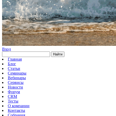
Вход
Найти
Главная
Блог
Статьи
Семинары
Вебинары
Сервисы
Новости
Форум
CRM
Тесты
О компании
Контакты
Собрания