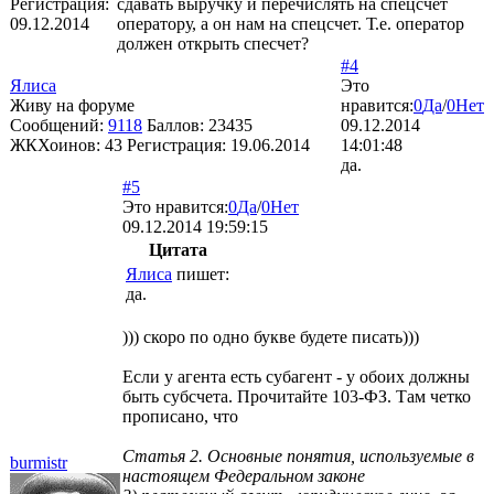
Регистрация:
сдавать выручку и перечислять на спецсчет
09.12.2014
оператору, а он нам на спецсчет. Т.е. оператор
должен открыть спесчет?
#4
Ялиса
Это
Живу на форуме
нравится:
0
Да
/
0
Нет
Сообщений:
9118
Баллов:
23435
09.12.2014
ЖКХоинов: 43
Регистрация:
19.06.2014
14:01:48
да.
#5
Это нравится:
0
Да
/
0
Нет
09.12.2014 19:59:15
Цитата
Ялиса
пишет:
да.
))) скоро по одно букве будете писать)))
Если у агента есть субагент - у обоих должны
быть субсчета. Прочитайте 103-ФЗ. Там четко
прописано, что
Статья 2. Основные понятия, используемые в
burmistr
настоящем Федеральном законе