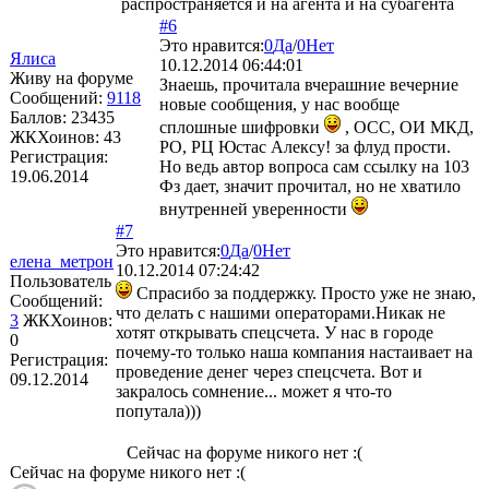
распространяется и на агента и на субагента
#6
Это нравится:
0
Да
/
0
Нет
Ялиса
10.12.2014 06:44:01
Живу на форуме
Знаешь, прочитала вчерашние вечерние
Сообщений:
9118
новые сообщения, у нас вообще
Баллов:
23435
сплошные шифровки
, ОСС, ОИ МКД,
ЖКХоинов: 43
РО, РЦ Юстас Алексу! за флуд прости.
Регистрация:
Но ведь автор вопроса сам ссылку на 103
19.06.2014
Фз дает, значит прочитал, но не хватило
внутренней уверенности
#7
Это нравится:
0
Да
/
0
Нет
елена_метрон
10.12.2014 07:24:42
Пользователь
Спрасибо за поддержку. Просто уже не знаю,
Сообщений:
что делать с нашими операторами.Никак не
3
ЖКХоинов:
хотят открывать спецсчета. У нас в городе
0
почему-то только наша компания настаивает на
Регистрация:
проведение денег через спецсчета. Вот и
09.12.2014
закралось сомнение... может я что-то
попутала)))
Сейчас на форуме никого нет :(
Сейчас на форуме никого нет :(