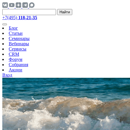
Найти
+7(495)
118-21-35
Блог
Статьи
Семинары
Вебинары
Сервисы
CRM
Форум
Собрания
Акции
Вход