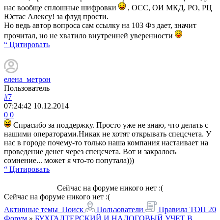
нас вообще сплошные шифровки
, ОСС, ОИ МКД, РО, РЦ
Юстас Алексу! за флуд прости.
Но ведь автор вопроса сам ссылку на 103 Фз дает, значит
прочитал, но не хватило внутренней уверенности
“ Цитировать
елена_метрон
Пользователь
#7
07:24:42
10.12.2014
0
0
Спрасибо за поддержку. Просто уже не знаю, что делать с
нашими операторами.Никак не хотят открывать спецсчета. У
нас в городе почему-то только наша компания настаивает на
проведение денег через спецсчета. Вот и закралось
сомнение... может я что-то попутала)))
“ Цитировать
Сейчас на форуме никого нет :(
Сейчас на форуме никого нет :(
Активные темы
Поиск
Пользователи
Правила
ТОП 20
Форум
»
БУХГАЛТЕРСКИЙ И НАЛОГОВЫЙ УЧЕТ В