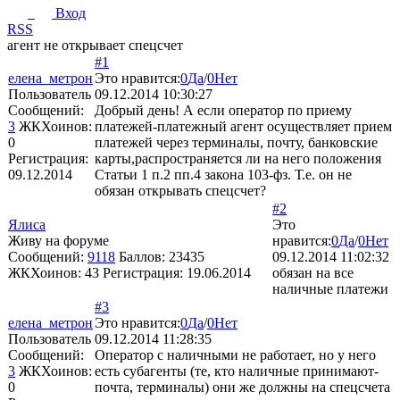
Вход
RSS
агент не открывает спецсчет
#1
елена_метрон
Это нравится:
0
Да
/
0
Нет
Пользователь
09.12.2014 10:30:27
Сообщений:
Добрый день! А если оператор по приему
3
ЖКХоинов:
платежей-платежный агент осуществляет прием
0
платежей через терминалы, почту, банковские
Регистрация:
карты,распространяется ли на него положения
09.12.2014
Статьи 1 п.2 пп.4 закона 103-фз. Т.е. он не
обязан открывать спецсчет?
#2
Ялиса
Это
Живу на форуме
нравится:
0
Да
/
0
Нет
Сообщений:
9118
Баллов:
23435
09.12.2014 11:02:32
ЖКХоинов: 43
Регистрация:
19.06.2014
обязан на все
наличные платежи
#3
елена_метрон
Это нравится:
0
Да
/
0
Нет
Пользователь
09.12.2014 11:28:35
Сообщений:
Оператор с наличными не работает, но у него
3
ЖКХоинов:
есть субагенты (те, кто наличные принимают-
0
почта, терминалы) они же должны на спецсчета