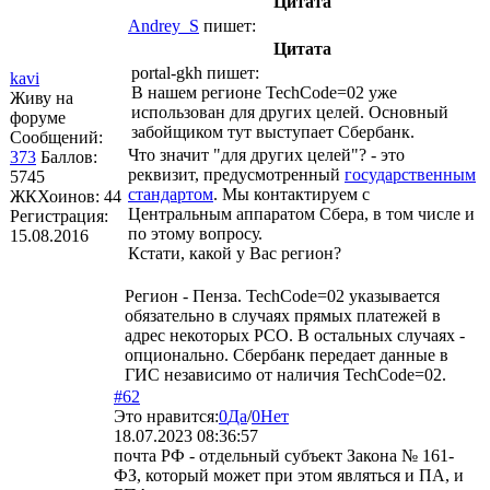
Цитата
Andrey_S
пишет:
Цитата
portal-gkh
пишет:
kavi
В нашем регионе TechCode=02 уже
Живу на
использован для других целей. Основный
форуме
забойщиком тут выступает Сбербанк.
Сообщений:
Что значит "для других целей"? - это
373
Баллов:
реквизит, предусмотренный
государственным
5745
стандартом
. Мы контактируем с
ЖКХоинов: 44
Центральным аппаратом Сбера, в том числе и
Регистрация:
по этому вопросу.
15.08.2016
Кстати, какой у Вас регион?
Регион - Пенза. TechCode=02 указывается
обязательно в случаях прямых платежей в
адрес некоторых РСО. В остальных случаях -
опционально. Сбербанк передает данные в
ГИС независимо от наличия TechCode=02.
#62
Это нравится:
0
Да
/
0
Нет
18.07.2023 08:36:57
почта РФ - отдельный субъект Закона № 161-
ФЗ, который может при этом являться и ПА, и