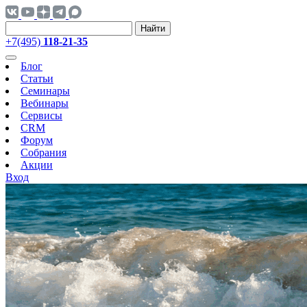
Найти
+7(495)
118-21-35
Блог
Статьи
Семинары
Вебинары
Сервисы
CRM
Форум
Собрания
Акции
Вход