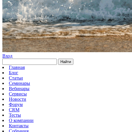
Вход
Найти
Главная
Блог
Статьи
Семинары
Вебинары
Сервисы
Новости
Форум
CRM
Тесты
О компании
Контакты
Собрания