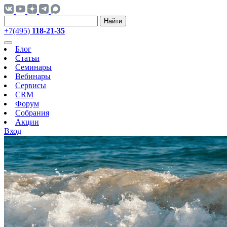
Найти
+7(495)
118-21-35
Блог
Статьи
Семинары
Вебинары
Сервисы
CRM
Форум
Собрания
Акции
Вход