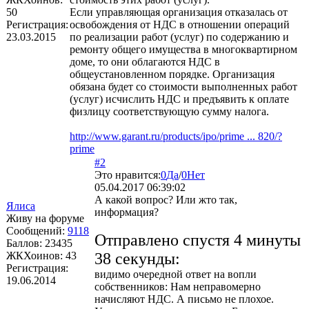
50
Если управляющая организация отказалась от
Регистрация:
освобождения от НДС в отношении операций
23.03.2015
по реализации работ (услуг) по содержанию и
ремонту общего имущества в многоквартирном
доме, то они облагаются НДС в
общеустановленном порядке. Организация
обязана будет со стоимости выполненных работ
(услуг) исчислить НДС и предъявить к оплате
физлицу соответствующую сумму налога.
http://www.garant.ru/products/ipo/prime ... 820/?
prime
#2
Это нравится:
0
Да
/
0
Нет
05.04.2017 06:39:02
А какой вопрос? Или жто так,
Ялиса
информация?
Живу на форуме
Сообщений:
9118
Отправлено спустя 4 минуты
Баллов:
23435
ЖКХоинов: 43
38 секунды:
Регистрация:
видимо очередной ответ на вопли
19.06.2014
собственников: Нам неправомерно
начисляют НДС. А письмо не плохое.