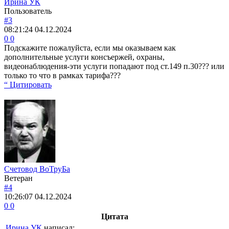
Ирина УК
Пользователь
#3
08:21:24
04.12.2024
0
0
Подскажите пожалуйста, если мы оказываем как
дополнительные услуги консъержей, охраны,
видеонаблюдения-эти услуги попадают под ст.149 п.30??? или
только то что в рамках тарифа???
“ Цитировать
Счетовод ВоТруБа
Ветеран
#4
10:26:07
04.12.2024
0
0
Цитата
Ирина УК
написал: