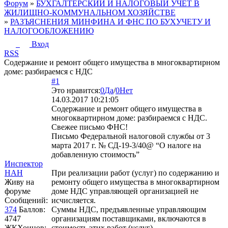
Форум
»
БУХГАЛТЕРСКИЙ И НАЛОГОВЫЙ УЧЕТ В
ЖИЛИЩНО-КОММУНАЛЬНОМ ХОЗЯЙСТВЕ
»
РАЗЪЯСНЕНИЯ МИНФИНА И ФНС ПО БУХУЧЕТУ И
НАЛОГООБЛОЖЕНИЮ
Вход
RSS
Содержание и ремонт общего имущества в многоквартирном
доме: разбираемся с НДС
#1
Это нравится:
0
Да
/
0
Нет
14.03.2017 10:21:05
Содержание и ремонт общего имущества в
многоквартирном доме: разбираемся с НДС.
Свежее письмо ФНС!
Письмо Федеральной налоговой службы от 3
марта 2017 г. № СД-19-3/40@ “О налоге на
добавленную стоимость”
Инспектор
НАН
При реализации работ (услуг) по содержанию и
Живу на
ремонту общего имущества в многоквартирном
форуме
доме НДС управляющей организацией не
Сообщений:
исчисляется.
374
Баллов:
Суммы НДС, предъявленные управляющим
4747
организациям поставщиками, включаются в
ЖКХоинов:
стоимость этих работ (услуг).