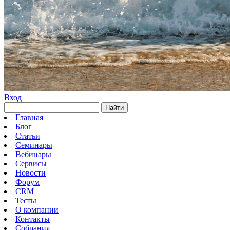
Вход
Найти
Главная
Блог
Статьи
Семинары
Вебинары
Сервисы
Новости
Форум
CRM
Тесты
О компании
Контакты
Собрания