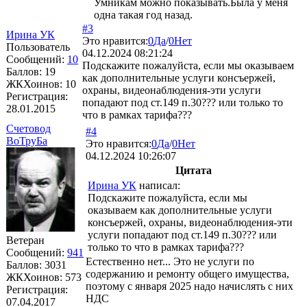
Умникам можно показывать.Была у меня
одна такая год назад.
#3
Ирина УК
Это нравится:
0
Да
/
0
Нет
Пользователь
04.12.2024 08:21:24
Сообщений:
10
Подскажите пожалуйста, если мы оказываем
Баллов:
19
как дополнительные услуги консъержей,
ЖКХоинов: 10
охраны, видеонаблюдения-эти услуги
Регистрация:
попадают под ст.149 п.30??? или только то
28.01.2015
что в рамках тарифа???
Счетовод
#4
ВоТруБа
Это нравится:
0
Да
/
0
Нет
04.12.2024 10:26:07
Цитата
Ирина УК
написал:
Подскажите пожалуйста, если мы
оказываем как дополнительные услуги
консъержей, охраны, видеонаблюдения-эти
услуги попадают под ст.149 п.30??? или
Ветеран
только то что в рамках тарифа???
Сообщений:
941
Естественно нет... Это не услуги по
Баллов:
3031
содержанию и ремонту общего имущества,
ЖКХоинов: 573
поэтому с января 2025 надо начислять с них
Регистрация:
НДС
07.04.2017