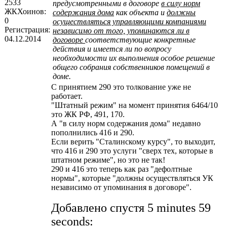
2533
предусмотренными в договоре
в силу норм
ЖКХоинов:
содержания дома
как объекта и
должны
0
осуществляться управляющими компаниями
Регистрация:
независимо от того, упоминаются ли в
04.12.2014
договоре
соответствующие конкретные
действия и имеется ли по вопросу
необходимости их выполнения особое решение
общего собрания собственников помещений в
доме.
С принятием 290 это толкование уже не
работает.
"Штатный режим" на момент принятия 6464/10
это ЖК РФ, 491, 170.
А "в силу норм содержания дома" недавно
пополнились 416 и 290.
Если верить "Сталинскому курсу", то выходит,
что 416 и 290 это услуги "сверх тех, которые в
штатном режиме", но это не так!
290 и 416 это теперь как раз "дефолтные
нормы", которые "должны осуществляться УК
независимо от упоминания в договоре".
Добавлено спустя 5 minutes 59
seconds: