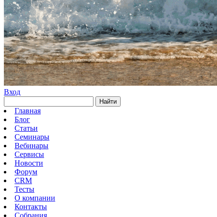
Вход
Найти
Главная
Блог
Статьи
Семинары
Вебинары
Сервисы
Новости
Форум
CRM
Тесты
О компании
Контакты
Собрания