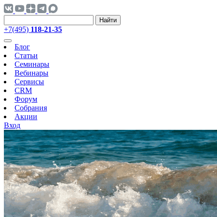
Найти
+7(495)
118-21-35
Блог
Статьи
Семинары
Вебинары
Сервисы
CRM
Форум
Собрания
Акции
Вход