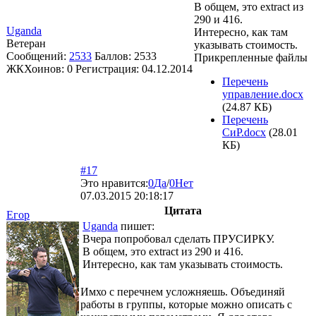
В общем, это extract из
290 и 416.
Uganda
Интересно, как там
Ветеран
указывать стоимость.
Сообщений:
2533
Баллов:
2533
Прикрепленные файлы
ЖКХоинов: 0
Регистрация:
04.12.2014
Перечень
управление.docx
(24.87 КБ)
Перечень
СиР.docx
(28.01
КБ)
#17
Это нравится:
0
Да
/
0
Нет
07.03.2015 20:18:17
Цитата
Егор
Uganda
пишет:
Вчера попробовал сделать ПРУСИРКУ.
В общем, это extract из 290 и 416.
Интересно, как там указывать стоимость.
Имхо с перечнем усложняешь. Объединяй
работы в группы, которые можно описать с