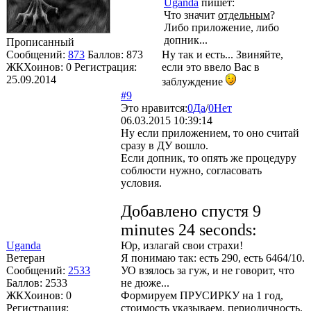
Uganda
пишет:
Что значит
отдельным
?
Либо приложение, либо
допник...
Прописанный
Сообщений:
873
Баллов:
873
Ну так и есть... Звиняйте,
ЖКХоинов: 0
Регистрация:
если это ввело Вас в
25.09.2014
заблуждение
#9
Это нравится:
0
Да
/
0
Нет
06.03.2015 10:39:14
Ну если приложением, то оно считай
сразу в ДУ вошло.
Если допник, то опять же процедуру
соблюсти нужно, согласовать
условия.
Добавлено спустя 9
minutes 24 seconds:
Uganda
Юр, излагай свои страхи!
Ветеран
Я понимаю так: есть 290, есть 6464/10.
Сообщений:
2533
УО взялось за гуж, и не говорит, что
Баллов:
2533
не дюже...
ЖКХоинов: 0
Формируем ПРУСИРКУ на 1 год,
Регистрация:
стоимость указываем, периодичность.