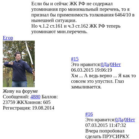
Если бы и сейчас ЖК РФ не содержал
упоминания про минимальный перечень, то я
признал бы применимость толкования 6464/10 в
нынешней ситуации.
Но ч.1.2 ст.161 и ч.3 ст.162 ЖК РФ теперь
упоминают мин.перечень.
Егор
#15
Это нравится:
0
Да
/
0
Нет
06.03.2015 19:06:19
Хм ... А ведь верно ... Я как то
совсем это упустил. Глаз
замыливается.
Живу на форуме
Сообщений:
4880
Баллов:
23759
ЖКХоинов: 605
Регистрация:
19.08.2014
#16
Это нравится:
0
Да
/
0
Нет
07.03.2015 11:47:32
Вчера попробовал
сделать ПРУСИРКУ.