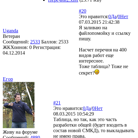
#20
Это нравится:
0
Да
/
0
Нет
07.03.2015 21:42:38
Я заливаю на
Uganda
файлопомойку и ссылку
Ветеран
пишу.
Сообщений:
2533
Баллов:
2533
ЖКХоинов: 0
Регистрация:
Насчет перечня на 400
04.12.2014
видов работ еще
интереснее.
Тоже таблица? Тоже не
секрет?
Егор
#21
Это нравится:
0
Да
/
0
Нет
08.03.2015 10:54:29
Таблица, но так, как это часть
разработки общей (будет входить в
состав новой СМКД), то выкладывать
Живу на форуме
не имею права.
Сообщений:
4880