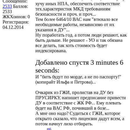
Сообщений:
хучу иных НПА, обеспечить соответствие
2533
Баллов:
тех.характеристик МКД требованиям
2533
безопасности и проч. и проч...
ЖКХоинов: 0
Тем более 6464/10 ВАС нам "втюхало все
Регистрация:
необходимые работы, независимо от их
04.12.2014
указания в ДУ"...
Ну поработать год. а потом люди решают, как
быть дальше. Не решают - УО и так обязана
все делать, так хоть стоимость будет
индексирована.
Добавлено спустя 3 minutes 6
seconds:
И "бить будут по морде, а не по паспорту!"
(копирайт Ильфа и Петрова)...
Очкарик из ГЖИ, пролистав на ДУ без
ПРУСИРКУ, напишет предписание привести
ДУ в соответствие с ЖК РФ... Ему плевать
будет на ВАС РФ, почивший в бозе...
А мне оно надо? Судиться с ГЖИ, которое
открыто сказало, что лицензии дадут всем, а
потом начнут лихо отбирать.
#6