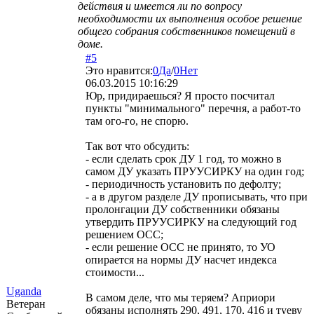
действия и имеется ли по вопросу
необходимости их выполнения особое решение
общего собрания собственников помещений в
доме.
#5
Это нравится:
0
Да
/
0
Нет
06.03.2015 10:16:29
Юр, придираешься? Я просто посчитал
пункты "минимального" перечня, а работ-то
там ого-го, не спорю.
Так вот что обсудить:
- если сделать срок ДУ 1 год, то можно в
самом ДУ указать ПРУУСИРКУ на один год;
- периодичность установить по дефолту;
- а в другом разделе ДУ прописывать, что при
пролонгации ДУ собственники обязаны
утвердить ПРУУСИРКУ на следующий год
решением ОСС;
- если решение ОСС не принято, то УО
опирается на нормы ДУ насчет индекса
стоимости...
Uganda
В самом деле, что мы теряем? Априори
Ветеран
обязаны исполнять 290, 491, 170, 416 и туеву