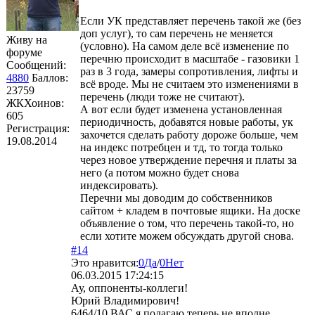
Если УК представляет перечень такой же (без
доп услуг), то сам перечень не меняется
Живу на
(условно). На самом деле всё изменение по
форуме
перечню происходит в масштабе - газовики 1
Сообщений:
раз в 3 года, замеры сопротивления, лифты и
4880
Баллов:
всё вроде. Мы не считаем это изменениями в
23759
перечень (люди тоже не считают).
ЖКХоинов:
А вот если будет изменена установленная
605
периодичность, добавятся новые работы, ук
Регистрация:
захочется сделать работу дороже больше, чем
19.08.2014
на индекс потребцен и тд, то тогда только
через новое утверждение перечня и платы за
него (а потом можно будет снова
индексировать).
Перечни мы доводим до собственников
сайтом + кладем в почтовые ящики. На доске
объявление о том, что перечень такой-то, но
если хотите можем обсуждать другой снова.
#14
Это нравится:
0
Да
/
0
Нет
06.03.2015 17:24:15
Ау, оппоненты-коллеги!
Юрий Владимирович!
6464/10 ВАС я полагаю теперь не вполне