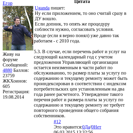
Цитата
Егор
Uganda
пишет:
Ну если приложением, то оно считай сразу в
ДУ вошло.
Если допник, то опять же процедуру
соблюсти нужно, согласовать условия.
Вроде (если я верно понял) уже давно так
работаем - с 2010 года.
5.3. В случае, если перечень работ и услуг на
Живу на
следующий календарный год с учетом
форуме
предложения Управляющей организации
Сообщений:
остается неизменным в части работ по
4880
Баллов:
обслуживанию, то размер платы за услугу по
23759
содержанию и текущему ремонту может быть
ЖКХоинов:
проиндексирован в соответствии с индексом
605
потребительских цен установленным на два
Регистрация:
года ранее расчетного. Утверждение такого
19.08.2014
перечня работ и размера платы за услугу по
содержанию и текущему ремонту не требует
повторного проведения общего собрания
собственников.
#12
Это нравится:
0
Да
/
0
Нет
06.03.2015 13:32:56