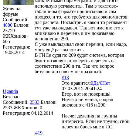
конкретными параметрами. Я для этого
использую регламенты. Там в текстово-
Живу на
табличном формате прописываю и сам
форуме
процесс и то, что требуется для экономистов
Сообщений:
для расчета. Посмотри, я какой то регламент
4880
Баллов:
тут уже выкладывал. Так вот именно его я
23759
впихиваю в перечень и им доказываю
ЖКХоинов:
исполнение 290.
605
Я уже выкладывал свои перечни, если надо,
Регистрация:
могу ещё раз выложить.
19.08.2014
В ГИСе судя по 209 будет система, которая
будет позволять проверять перечень на
соответствие 290 и тд. Так что вопрос
безусловно совсем не праздный.
#18
Это нравится:
0
Да
/
0
Нет
07.03.2015 20:41:24
Uganda
Егор, вот не поверишь!
Ветеран
Ничего не менял, содрал
Сообщений:
2533
Баллов:
дословно с 416 и 290.
2533
ЖКХоинов: 0
Регистрация:
04.12.2014
Насчет деления на группы
интересно. Если не трудно, свои
перечни брось мне в ЛС.
#19