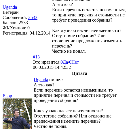
А это как?
Uganda
Если перечень остается неизменным,
Ветеран
то принятие перечня и стоимости не
Сообщений:
2533
требует проведения собрания?
Баллов:
2533
ЖКХоинов: 0
Как я узнаю насчет неизменности?
Регистрация:
04.12.2014
Отсутствие собрания? Или
отклонение предложения изменить
перечень?
Честно не понял.
#13
Это нравится:
0
Да
/
0
Нет
06.03.2015 14:42:32
Цитата
Uganda
пишет:
А это как?
Если перечень остается неизменным, то
принятие перечня и стоимости не требует
Егор
проведения собрания?
Как я узнаю насчет неизменности?
Отсутствие собрания? Или отклонение
предложения изменить перечень?
Честно не понял.