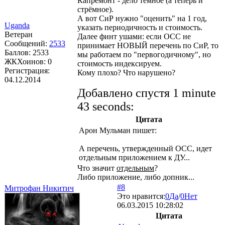
Капремонт - дело тёмное (а теперь и
стрёмное).
А вот СиР нужно "оценить" на 1 год,
Uganda
указать периодичность и стоимость.
Ветеран
Далее финт ушами: если ОСС не
Сообщений:
2533
принимает НОВЫЙ перечень по СиР, то
Баллов:
2533
мы работаем по "первогодичному", но
ЖКХоинов: 0
стоимость индексируем.
Регистрация:
Кому плохо? Что нарушено?
04.12.2014
Добавлено спустя 1 minute
43 seconds:
Цитата
Арон Мульман
пишет:
А перечень, утвержденный ОСС, идет
отдельным приложением к ДУ...
Что значит
отдельным
?
Либо приложение, либо допник...
#8
Митрофан Никитич
Это нравится:
0
Да
/
0
Нет
06.03.2015 10:28:02
Цитата