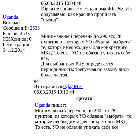
06.03.2015 10:04:48
Юр, я не спорю. Но есть норма ЖК РФ. И я
обдумываю, как красиво прописать
Uganda
"выход".
Ветеран
Сообщений:
2533
Баллов:
2533
Минимальный перечень по 290 это 28
ЖКХоинов: 0
пунктов, из которых УО обязана "выбрать"
Регистрация:
те, которые необходимы для конкретного
04.12.2014
МКД. То есть, УО не обязана упихать себе
всё.
Для выбранных РиУ определяется
периодичность: требуемая по закону либо
более частая.
#4
Это нравится:
0
Да
/
0
Нет
06.03.2015 10:10:44
Цитата
Uganda
пишет:
Минимальный перечень по 290 это 28
пунктов, из которых УО обязана "выбрать" те,
которые необходимы для конкретного МКД.
То есть, УО не обязана упихать себе всё.