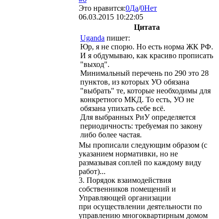
Это нравится:
0
Да
/
0
Нет
06.03.2015 10:22:05
Цитата
Uganda
пишет:
Юр, я не спорю. Но есть норма ЖК РФ.
И я обдумываю, как красиво прописать
"выход".
Минимальный перечень по 290 это 28
пунктов, из которых УО обязана
"выбрать" те, которые необходимы для
конкретного МКД. То есть, УО не
обязана упихать себе всё.
Для выбранных РиУ определяется
периодичность: требуемая по закону
либо более частая.
Мы прописали следующим образом (с
указанием нормативки, но не
размазывая соплей по каждому виду
работ)...
3. Порядок взаимодействия
собственников помещений и
Управляющей организации
при осуществлении деятельности по
управлению многоквартирным домом