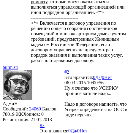
ремонту
, которые могут оказываться и
выполняться управляющей организацией или
иной подрядной организацией. <*>
--------------------------------
<*> Включается в договор управления по
решению общего собрания собственников
помещений в многоквартирном доме с учетом
требований, предусмотренных Жилищным
кодексом Российской Федерации, если
договором управления не предусмотрен
порядок оказания и выполнения таких услуг,
работ по отдельному договору.
burmistr
#2
Это нравится:
0
Да
/
0
Нет
06.03.2015 10:00:56
Ну я считаю что УСИРКУ
прописывать не надо...
АдмиН
Надо в договоре написать, что
Сообщений:
24060
Баллов:
Усирка определяется на ОСС в
78019
ЖКХоинов: 0
виде перечня...
Регистрация:
21.01.2013
#3
Это нравится:
0
Да
/
0
Нет