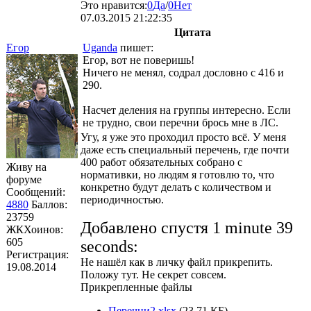
Это нравится:
0
Да
/
0
Нет
07.03.2015 21:22:35
Цитата
Егор
Uganda
пишет:
Егор, вот не поверишь!
Ничего не менял, содрал дословно с 416 и
290.
Насчет деления на группы интересно. Если
не трудно, свои перечни брось мне в ЛС.
Угу, я уже это проходил просто всё. У меня
даже есть специальный перечень, где почти
400 работ обязательных собрано с
Живу на
нормативки, но людям я готовлю то, что
форуме
конкретно будут делать с количеством и
Сообщений:
периодичностью.
4880
Баллов:
23759
Добавлено спустя 1 minute 39
ЖКХоинов:
605
seconds:
Регистрация:
Не нашёл как в личку файл прикрепить.
19.08.2014
Положу тут. Не секрет совсем.
Прикрепленные файлы
Перечни2.xlsx
(23.71 КБ)