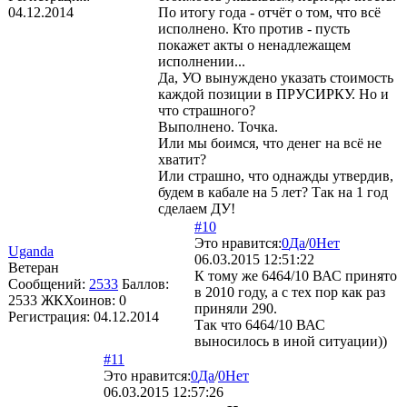
04.12.2014
По итогу года - отчёт о том, что всё
исполнено. Кто против - пусть
покажет акты о ненадлежащем
исполнении...
Да, УО вынуждено указать стоимость
каждой позиции в ПРУСИРКУ. Но и
что страшного?
Выполнено. Точка.
Или мы боимся, что денег на всё не
хватит?
Или страшно, что однажды утвердив,
будем в кабале на 5 лет? Так на 1 год
сделаем ДУ!
#10
Это нравится:
0
Да
/
0
Нет
Uganda
06.03.2015 12:51:22
Ветеран
К тому же 6464/10 ВАС принято
Сообщений:
2533
Баллов:
в 2010 году, а с тех пор как раз
2533
ЖКХоинов: 0
приняли 290.
Регистрация:
04.12.2014
Так что 6464/10 ВАС
выносилось в иной ситуации))
#11
Это нравится:
0
Да
/
0
Нет
06.03.2015 12:57:26