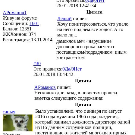
Это нравится:
0
Да
/
0
Нет
26.01.2018 12:41:34
Цитата
АРоманов1
Живу на форуме
Леший
пишет:
Сообщений:
1601
Хочу поинтересоваться, что упало
Баллов:
12351
на него под чем все ходют. А то
ЖКХоинов: 374
мало ли...
Регистрация:
13.11.2014
дамоклов меч - нарушение
договорного срока расчета с
поставщиком/подрядчиком, иным
контрагентом
#30
Это нравится:
0
Да
/
0
Нет
26.01.2018 13:44:42
Цитата
АРоманов
пишет:
Несколько дне назад в новостях прошла
заметка следующего содержания:
Цитата
Было установлено, что с января по август
саныч
2016 года мужчина 1966 года рождения,
который занимал должность директора одной
из По данным сотрудников полиции,
поступившие от жителей многоквартирных