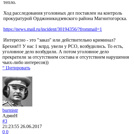
тепло.
Ход расследования уголовных дел поставлен на контроль
прокуратурой Орджоникидзевского района Магнитогорска.
https://news.mail.ru/incident/30194356/?frommail=1
Интересно - это "заказ" или действительно криминал?
Брехня!!! У нас 1 млрд. увели у РСО, возбудились. То есть,
уголовное дело возбудили. А потом уголовное дело
прекратили за отсутствием состава и отсутствием нарушения
чьих-либо интересов))
“ Цитировать
burmistr
АдмиН
#3
21:23:55
26.06.2017
0
0