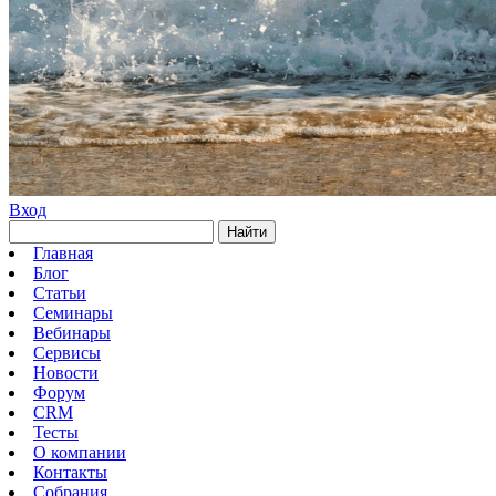
Вход
Найти
Главная
Блог
Статьи
Семинары
Вебинары
Сервисы
Новости
Форум
CRM
Тесты
О компании
Контакты
Собрания