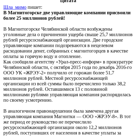
Цитата
Шла_мимо
пишет:
В Магнитогорске две управляющие компании присвоили
более 25 миллионов рублей!
В Магнитогорске Челябинской области возбуждены
уголовные дела о причинении ущерба свыше 25,7 миллионов
рублей ресурсоснабжающей организации. Две городские
управляющие компании подозреваются в нецелевом
расходовании денег, собранных с магнитогорцев в качестве
оплаты за горячую воду и отопление.
Как сообщили агентству «Урал-пресс-информ» в прокуратуре
Челябинской области, с октября 2015 года по декабрь 2016-го
ООО УК «ЖРЭУ-2» получило от горожан более 51,7
миллионов рублей. Местной ресурсоснабжающей
организации из всей суммы было перечислено только 38,2
миллионов рублей. Оставшимися 13 с половиной
миллионами рублями управляющая компания распорядилась
по своему усмотрению.
В аналогичном правонарушении была замечена другая
управляющая компания Магнитки — ООО «ЖРЭУ-8». В тот
же период ее руководство не перечислило
ресурсоснабжающей организации около 12,2 миллионов
рублей, поступивших от населения в качестве уплаты за