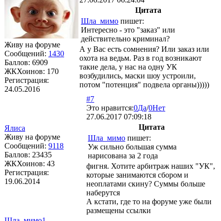
Цитата
Шла_мимо
пишет:
Интересно - это "заказ" или
действительно криминал?
Живу на форуме
А у Вас есть сомнения? Или заказ или
Сообщений:
1430
охота на ведьм. Раз в год возникают
Баллов:
6909
такие дела, у нас на одну УК
ЖКХоинов: 170
возбудились, маски шоу устроили,
Регистрация:
потом "потенция" подвела органы)))))
24.05.2016
#7
Это нравится:
0
Да
/
0
Нет
27.06.2017 07:09:18
Цитата
Ялиса
Живу на форуме
Шла_мимо
пишет:
Сообщений:
9118
Уж сильно большая сумма
Баллов:
23435
нарисована за 2 года
ЖКХоинов: 43
фигня. Хотите арбитраж наших "УК",
Регистрация:
которые занимаются сбором и
19.06.2014
неоплатами скину? Суммы больше
наберутся
А кстати, где то на форуме уже были
размещены ссылки
Шла_мимо1