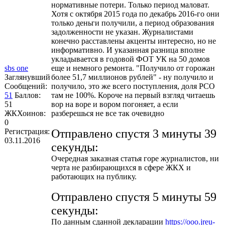
нормативные потери. Только период маловат.
Хотя с октября 2015 года по декабрь 2016-го они
только деньги получили, а период образования
задолженности не указан. Журналистами
конечно расставлены акценты интересно, но не
информативно. И указанная разница вполне
укладывается в годовой ФОТ УК на 50 домов
sbs one
еще и немного ремонта. "Получило от горожан
Заглянувший
более 51,7 миллионов рублей" - ну получило и
Сообщений:
получило, это же всего поступления, доля РСО
51
Баллов:
там не 100%. Короче на первый взгляд читаешь
51
вор на воре и вором погоняет, а если
ЖКХоинов:
разберешься не все так очевидно
0
Регистрация:
Отправлено спустя 3 минуты 39
03.11.2016
секунды:
Очередная заказная статья горе журналистов, ни
черта не разбирающихся в сфере ЖКХ и
работающих на публику.
Отправлено спустя 5 минуты 59
секунды:
По данным сданной декларации
https://ooo.jreu-