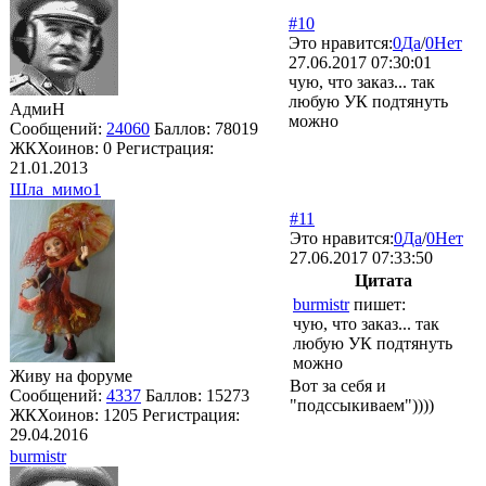
#10
Это нравится:
0
Да
/
0
Нет
27.06.2017 07:30:01
чую, что заказ... так
любую УК подтянуть
АдмиН
можно
Сообщений:
24060
Баллов:
78019
ЖКХоинов: 0
Регистрация:
21.01.2013
Шла_мимо1
#11
Это нравится:
0
Да
/
0
Нет
27.06.2017 07:33:50
Цитата
burmistr
пишет:
чую, что заказ... так
любую УК подтянуть
можно
Живу на форуме
Вот за себя и
Сообщений:
4337
Баллов:
15273
"подссыкиваем"))))
ЖКХоинов: 1205
Регистрация:
29.04.2016
burmistr