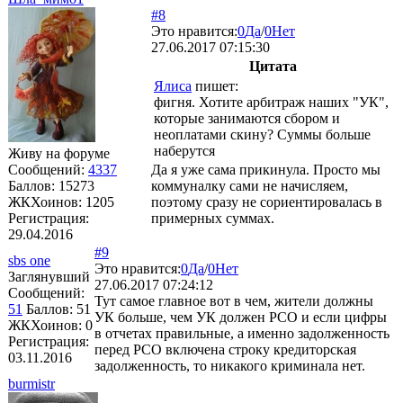
#8
Это нравится:
0
Да
/
0
Нет
27.06.2017 07:15:30
Цитата
Ялиса
пишет:
фигня. Хотите арбитраж наших "УК",
которые занимаются сбором и
неоплатами скину? Суммы больше
наберутся
Живу на форуме
Сообщений:
4337
Да я уже сама прикинула. Просто мы
Баллов:
15273
коммуналку сами не начисляем,
ЖКХоинов: 1205
поэтому сразу не сориентировалась в
Регистрация:
примерных суммах.
29.04.2016
#9
sbs one
Это нравится:
0
Да
/
0
Нет
Заглянувший
27.06.2017 07:24:12
Сообщений:
Тут самое главное вот в чем, жители должны
51
Баллов:
51
УК больше, чем УК должен РСО и если цифры
ЖКХоинов: 0
в отчетах правильные, а именно задолженность
Регистрация:
перед РСО включена строку кредиторская
03.11.2016
задолженность, то никакого криминала нет.
burmistr