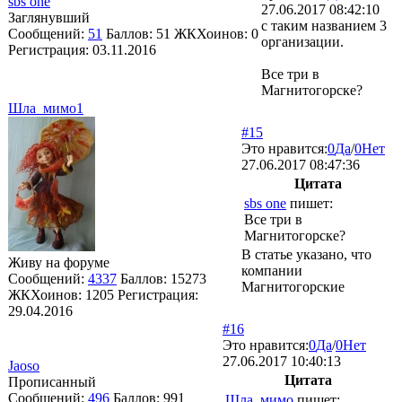
sbs one
27.06.2017 08:42:10
Заглянувший
с таким названием 3
Сообщений:
51
Баллов:
51
ЖКХоинов: 0
организации.
Регистрация:
03.11.2016
Все три в
Магнитогорске?
Шла_мимо1
#15
Это нравится:
0
Да
/
0
Нет
27.06.2017 08:47:36
Цитата
sbs one
пишет:
Все три в
Магнитогорске?
В статье указано, что
Живу на форуме
компании
Сообщений:
4337
Баллов:
15273
Магнитогорские
ЖКХоинов: 1205
Регистрация:
29.04.2016
#16
Это нравится:
0
Да
/
0
Нет
27.06.2017 10:40:13
Jaoso
Цитата
Прописанный
Сообщений:
496
Баллов:
991
Шла_мимо
пишет: