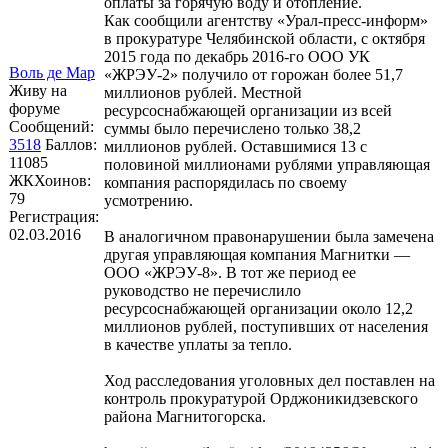
оплаты за горячую воду и отопление.
Как сообщили агентству «Урал-пресс-информ»
в прокуратуре Челябинской области, с октября
2015 года по декабрь 2016-го ООО УК
Воль де Мар
«ЖРЭУ-2» получило от горожан более 51,7
Живу на
миллионов рублей. Местной
форуме
ресурсоснабжающей организации из всей
Сообщений:
суммы было перечислено только 38,2
3518
Баллов:
миллионов рублей. Оставшимися 13 с
11085
половиной миллионами рублями управляющая
ЖКХоинов:
компания распорядилась по своему
79
усмотрению.
Регистрация:
02.03.2016
В аналогичном правонарушении была замечена
другая управляющая компания Магнитки —
ООО «ЖРЭУ-8». В тот же период ее
руководство не перечислило
ресурсоснабжающей организации около 12,2
миллионов рублей, поступивших от населения
в качестве уплаты за тепло.
Ход расследования уголовных дел поставлен на
контроль прокуратурой Орджоникидзевского
района Магнитогорска.