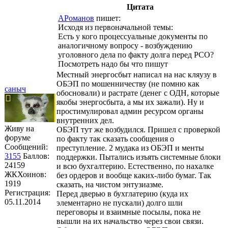
Цитата
АРоманов
пишет:
Исходя из первоначальной темы:
Есть у кого процессуальные документы по
аналогичному вопросу - возбуждению
уголовного дела по факту долга перед РСО?
Посмотреть надо бы что пишут
Местный энергосбыт написал на нас кляузу в
ОБЭП по мошенничеству (не помню как
саныч
обосновали) и растрате (денег с ОДН, которые
якобы энергосбыта, а мы их зажали). Ну и
простимулировал админ ресурсом органы
внутренних дел.
Живу на
ОБЭП тут же возбудился. Пришел с проверкой
форуме
по факту так сказать сообщения о
Сообщений:
преступление. 2 мудака из ОБЭП и менты
3155
Баллов:
поддержки. Пытались изъять системные блоки
24159
и всю бухгалтерию. Естественно, по нахалке
ЖКХоинов:
без ордеров и вообще каких-либо бумаг. Так
1919
сказать, на чистом энтузиазме.
Регистрация:
Перед дверью в бухглатерию (куда их
05.11.2014
элементарно не пускали) долго шли
переговоры и взаимные посылы, пока не
вышли на их начальство через свои связи.