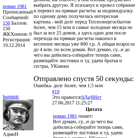
выбрать другую. Я психанул и провел собрание
роман 1981
и перевел на прямые расчеты за индивидуалку.
Прописанный
по одному дому получилась интересная
Сообщений:
картина - мой долг перед Теплоэнергосбытом
150
Баллов:
более, чем 15 млн в самые холодные месяца не
150
был за все 25 домов, а здесь один дом после
ЖКХоинов: 0
перехода на прямые расчеты накопил в
Регистрация:
весенние месяцы уже 800 т.р. А общая возросла
19.12.2014
до 4 млн. по всем домам. Вот думаю, су...и до
чего вы добились-собирайте теперь сами,
размещайте листовки и тд. удачи братья и
сестры, УКшнки
Отправлено спустя 50 секунды:
Ошибка- долг более, чем 1,5 млн
#19
burmistr
Это нравится:
0
Да
/
0
Нет
27.06.2017 11:25:27
Цитата
роман 1981
пишет:
Вот думаю, су...и до чего вы
добились-собирайте теперь сами,
размещайте листовки и тд. удачи
АдмиН