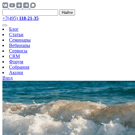
Найти
+7(495)
118-21-35
Блог
Статьи
Семинары
Вебинары
Сервисы
CRM
Форум
Собрания
Акции
Вход