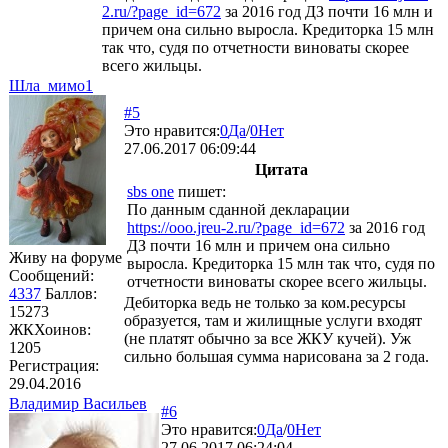
2.ru/?page_id=672
за 2016 год ДЗ почти 16 млн и
причем она сильно выросла. Кредиторка 15 млн
так что, судя по отчетности виноваты скорее
всего жильцы.
Шла_мимо1
#5
Это нравится:
0
Да
/
0
Нет
27.06.2017 06:09:44
Цитата
sbs one
пишет:
По данным сданной декларации
https://ooo.jreu-2.ru/?page_id=672
за 2016 год
ДЗ почти 16 млн и причем она сильно
Живу на форуме
выросла. Кредиторка 15 млн так что, судя по
Сообщений:
отчетности виноваты скорее всего жильцы.
4337
Баллов:
Дебиторка ведь не только за ком.ресурсы
15273
образуется, там и жилищные услуги входят
ЖКХоинов:
(не платят обычно за все ЖКУ кучей). Уж
1205
сильно большая сумма нарисована за 2 года.
Регистрация:
29.04.2016
Владимир Васильев
#6
Это нравится:
0
Да
/
0
Нет
27.06.2017 06:24:04