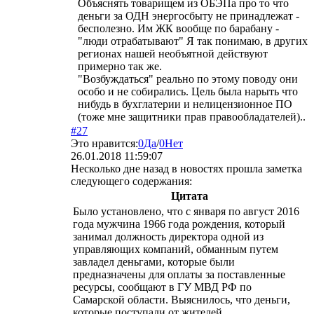
Объяснять товарищем из ОБЭПа про то что
деньги за ОДН энергосбыту не принадлежат -
бесполезно. Им ЖК вообще по барабану -
"люди отрабатывают" Я так понимаю, в других
регионах нашей необъятной действуют
примерно так же.
"Возбуждаться" реально по этому поводу они
особо и не собирались. Цель была нарыть что
нибудь в бухглатерии и нелицензионное ПО
(тоже мне защитники прав правообладателей)..
#27
Это нравится:
0
Да
/
0
Нет
26.01.2018 11:59:07
Несколько дне назад в новостях прошла заметка
следующего содержания:
Цитата
Было установлено, что с января по август 2016
года мужчина 1966 года рождения, который
занимал должность директора одной из
управляющих компаний, обманным путем
завладел деньгами, которые были
предназначены для оплаты за поставленные
ресурсы, сообщают в ГУ МВД РФ по
Самарской области. Выяснилось, что деньги,
которые поступали от жителей