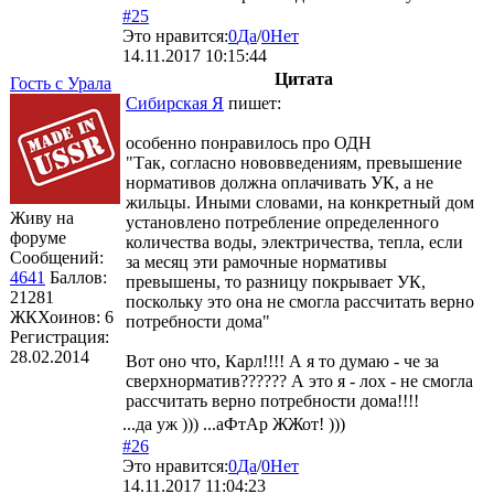
#25
Это нравится:
0
Да
/
0
Нет
14.11.2017 10:15:44
Цитата
Гость с Урала
Сибирская Я
пишет:
особенно понравилось про ОДН
"Так, согласно нововведениям, превышение
нормативов должна оплачивать УК, а не
жильцы. Иными словами, на конкретный дом
Живу на
установлено потребление определенного
форуме
количества воды, электричества, тепла, если
Сообщений:
за месяц эти рамочные нормативы
4641
Баллов:
превышены, то разницу покрывает УК,
21281
поскольку это она не смогла рассчитать верно
ЖКХоинов: 6
потребности дома"
Регистрация:
28.02.2014
Вот оно что, Карл!!!! А я то думаю - че за
сверхнорматив?????? А это я - лох - не смогла
рассчитать верно потребности дома!!!!
...да уж ))) ...аФтАр ЖЖот! )))
#26
Это нравится:
0
Да
/
0
Нет
14.11.2017 11:04:23