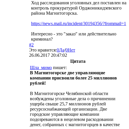
Ход расследования уголовных дел поставлен на
контроль прокуратурой Орджоникидзевского
района Магнитогорска.
https://news.mail.ru/incident/30194356/?frommail=1
Интересно - это "заказ" или действительно
криминал?
#2
Это нравится:
0
Да
/
0
Нет
26.06.2017 20:47:02
Цитата
Шла_мимо
пишет:
В Магнитогорске две управляющие
компании присвоили более 25 миллионов
рублей!
В Магнитогорске Челябинской области
возбуждены уголовные дела о причинении
ущерба свыше 25,7 миллионов рублей
ресурсоснабжающей организации. Две
городские управляющие компании
подозреваются в нецелевом расходовании
денег, собранных с магнитогорцев в качестве