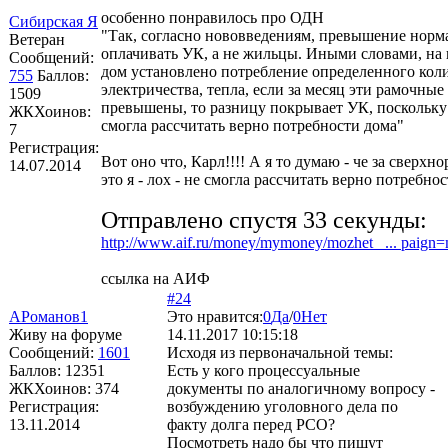
особенно понравилось про ОДН
Сибирская Я
"Так, согласно нововведениям, превышение норм
Ветеран
оплачивать УК, а не жильцы. Иными словами, на
Сообщений:
дом установлено потребление определенного коли
755
Баллов:
электричества, тепла, если за месяц эти рамочны
1509
превышены, то разницу покрывает УК, поскольку 
ЖКХоинов:
смогла рассчитать верно потребности дома"
7
Регистрация:
Вот оно что, Карл!!!! А я то думаю - че за сверхн
14.07.2014
это я - лох - не смогла рассчитать верно потребнос
Отправлено спустя 33 секунды:
http://www.aif.ru/money/mymoney/mozhet_ ... paign
ссылка на АИФ
#24
АРоманов1
Это нравится:
0
Да
/
0
Нет
Живу на форуме
14.11.2017 10:15:18
Сообщений:
1601
Исходя из первоначальной темы:
Баллов:
12351
Есть у кого процессуальные
ЖКХоинов: 374
документы по аналогичному вопросу -
Регистрация:
возбуждению уголовного дела по
13.11.2014
факту долга перед РСО?
Посмотреть надо бы что пишут