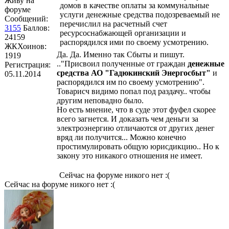
Живу на
домов в качестве оплаты за коммунальные
форуме
услуги денежные средства подозреваемый не
Сообщений:
перечислил на расчетный счет
3155
Баллов:
ресурсоснабжающей организации и
24159
распорядился ими по своему усмотрению.
ЖКХоинов:
Да. Да. Именно так Cбыты и пишут.
1919
.."Присвоил полученные от граждан
денежные
Регистрация:
средства АО "Гадюкинский Энергосбыт"
и
05.11.2014
распорядился им по своему усмотрению".
Товарисч видимо попал под раздачу.. чтобы
другим неповадно было.
Но есть мнение, что в суде этот фуфел скорее
всего загнется. И доказать чем деньги за
электроэнергию отличаются от других денег
вряд ли получится... Можно конечно
простимулировать общую юрисдикцию.. Но к
закону это никакого отношения не имеет.
Сейчас на форуме никого нет :(
Сейчас на форуме никого нет :(