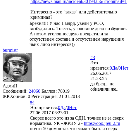
https://news.mail.ru/incident/30194356/?frommail=1
Интересно - это "заказ" или действительно
криминал?
Брехня!!! У нас 1 млрд. увели у РСО,
возбудились. То есть, уголовное дело возбудили.
А потом уголовное дело прекратили за
отсутствием состава и отсутствием нарушения
чьих-либо интересов))
burmistr
#3
Это
нравится:
0
Да
/
0
Нет
26.06.2017
21:23:55
да бред... не
АдмиН
обналили же...
Сообщений:
24060
Баллов:
78019
ЖКХоинов: 0
Регистрация:
21.01.2013
#4
Это нравится:
0
Да
/
0
Нет
27.06.2017 03:23:01
Скорее всего это из за ОДН, точнее из за сверх
норматива. УК «ЖРЭУ-2»
https://ooo.jreu-2.ru
почти 50 домов так что может быть и сверх