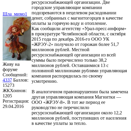
ресурсоснабжающей организации. Две
городские управляющие компании
подозреваются в нецелевом расходовании
Шла_мимо1
денег, собранных с магнитогорцев в качестве
оплаты за горячую воду и отопление.
Как сообщили агентству «Урал-пресс-информ»
в прокуратуре Челябинской области, с октября
2015 года по декабрь 2016-го ООО УК
«ЖРЭУ-2» получило от горожан более 51,7
миллионов рублей. Местной
ресурсоснабжающей организации из всей
суммы было перечислено только 38,2
Живу на
миллионов рублей. Оставшимися 13 с
форуме
половиной миллионами рублями управляющая
Сообщений:
компания распорядилась по своему
4337
Баллов:
усмотрению.
15273
ЖКХоинов:
В аналогичном правонарушении была замечена
1205
другая управляющая компания Магнитки —
Регистрация:
ООО «ЖРЭУ-8». В тот же период ее
29.04.2016
руководство не перечислило
ресурсоснабжающей организации около 12,2
миллионов рублей, поступивших от населения
в качестве уплаты за тепло.