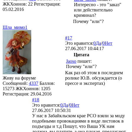
ЖКХоинов: 22
Регистрация:
Интересно - это "заказ"
05.02.2016
или действительно
криминал?
Почему "или"?
Шла_мимо1
#17
Это нравится:
0
Да
/
0
Нет
27.06.2017 10:44:17
Цитата
Jaoso
пишет:
Почему "или"?
Как раз об этом в последнем
Живу на форуме
ролике Ю.В. обсуждается (о
Сообщений:
4337
Баллов:
прессе и экспертах)
15273
ЖКХоинов: 1205
Регистрация:
29.04.2016
#18
Это нравится:
0
Да
/
0
Нет
27.06.2017 10:50:31
У нас в Забайкльском крае РСО взяли за моду
подобными провокациями в виде листовок в
подъезды и т.д Пишут, что Ваша УК нам
должна, вы платите, а она плохая, предлагают