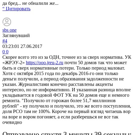
да бред... не обналили же...
“ Цитировать
sbs one
Заглянувший
#4
03:23:01
27.06.2017
0
0
Скорее всего это из за ОДН, точнее из за сверх норматива. УК
«ЖРЭУ-2»
https://ooo.jreu-2.ru
почти 50 домов так что может
быть и сверх нормативные потери. Только период маловат.
Хотя с октября 2015 года по декабрь 2016-го они только
деньги получили, а период образования задолженности не
указан. Журналистами конечно расставлены акценты
интересно, но не информативно. И указанная разница вполне
укладывается в годовой ФОТ УК на 50 домов еще и немного
ремонта. "Получило от горожан более 51,7 миллионов
рублей" - ну получило и получило, это же всего поступления,
доля РСО там не 100%. Короче на первый взгляд читаешь вор
на воре и вором погоняет, а если разберешься не все так
очевидно
Отправлено спустя 3 минуты 39 секунды: