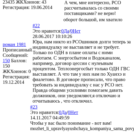
23435
ЖКХоинов: 43
А чем, мне интересно, РСО
Регистрация:
19.06.2014
рассчитывалась со своими
поставщиками? не верю!
оборот большой, им хватило
#22
Это нравится:
0
Да
/
0
Нет
28.06.2017 10:10:26
Юра, нам никто из РСОшников долги теперь за
роман 1981
индивидуалку не выставляет и не требует.
Прописанный
Только по ОДН в плане оплаты с ними
Сообщений:
работаем. С энергосбытом и Водоканалом,
150
Баллов:
например, договор цессии с нулеывым
150
процентом. Теплоэнергосбыт только ОДН ГВС
ЖКХоинов: 0
выставляет. А что там у них нам по Хуанхэ и
Регистрация:
фиалетово. В договоре прописали, что право
19.12.2014
требовать за индивидуалку с нас у РСО нет.
Правда общими усилиями помогаем давить
должников, они уведомляют,я отключаю и
отчитываюсь , что отключил.
#23
Это нравится:
0
Да
/
0
Нет
14.11.2017 04:49:59
Чтобы у вас было понимание - вот вам!
mozhet_li_upravlyayushchaya_kompaniya_sama_povys