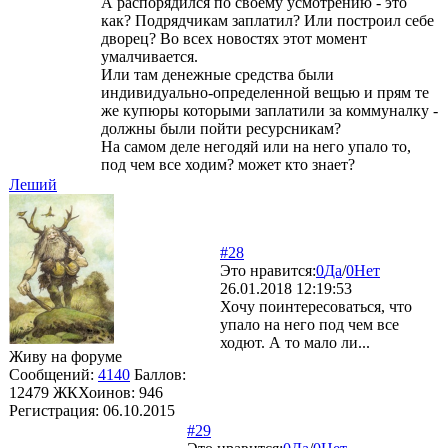
А распорядился по своему усмотрению - это
как? Подрядчикам заплатил? Или построил себе
дворец? Во всех новостях этот момент
умалчивается.
Или там денежные средства были
индивидуально-определенной вещью и прям те
же купюры которыми заплатили за коммуналку -
должны были пойти ресурсникам?
На самом деле негодяй или на него упало то,
под чем все ходим? может кто знает?
Леший
#28
Это нравится:
0
Да
/
0
Нет
26.01.2018 12:19:53
Хочу поинтересоваться, что
упало на него под чем все
ходют. А то мало ли...
Живу на форуме
Сообщений:
4140
Баллов:
12479
ЖКХоинов: 946
Регистрация:
06.10.2015
#29