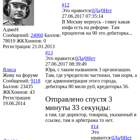
#12
Это нравится:
0
Да
/
0
Нет
27.06.2017 07:35:14
В Москву вернусь - гляну какая
инфа есть на реформе. Там
АдмиН
процентов на 90 это дебиторка...
Сообщений:
24060
Баллов:
78019
ЖКХоинов: 0
Регистрация:
21.01.2013
#13
Это нравится:
0
Да
/
0
Нет
27.06.2017 08:39:49
Ялиса
Юра, с таким названием 3 организации.
Живу на форуме
Там, где учредители частники, там норм, а
Сообщений:
9118
где админимтрация этого города,
Баллов:
23435
дебиторка 80 милн руб, кредиторка 56.
ЖКХоинов: 43
Регистрация:
Отправлено спустя 3
19.06.2014
минуты 33 секунды:
а там, где директор, товарищ, указанный в
ссылке, там и арбитража то нет.
#14
Это
нравится:
0
Да
/
0
Нет