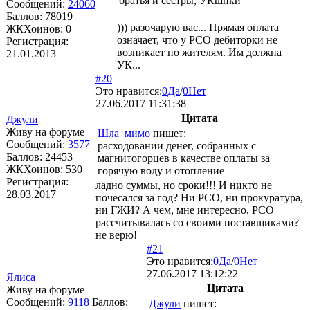
братья и сестры, УКшнки
Сообщений:
24060
Баллов:
78019
))) разочарую вас... Прямая оплата
ЖКХоинов: 0
означает, что у РСО дебиторки не
Регистрация:
возникает по жителям. Им должна
21.01.2013
УК...
#20
Это нравится:
0
Да
/
0
Нет
27.06.2017 11:31:38
Цитата
Джули
Живу на форуме
Шла_мимо
пишет:
Сообщений:
3577
расходовании денег, собранных с
Баллов:
24453
магнитогорцев в качестве оплаты за
ЖКХоинов: 530
горячую воду и отопление
Регистрация:
ладно суммы, но сроки!!! И никто не
28.03.2017
почесался за год? Ни РСО, ни прокуратура,
ни ГЖИ? А чем, мне интересно, РСО
рассчитывалась со своими поставщиками?
не верю!
#21
Это нравится:
0
Да
/
0
Нет
27.06.2017 13:12:22
Ялиса
Цитата
Живу на форуме
Сообщений:
9118
Баллов:
Джули
пишет: