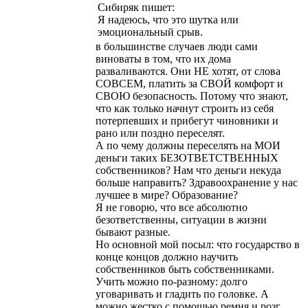
Сибиряк
пишет:
Я надеюсь, что это шутка или
эмоциональный срыв.
в большинстве случаев люди сами
виноваты в том, что их дома
разваливаются. Они НЕ хотят, от слова
СОВСЕМ, платить за СВОЙ комфорт и
СВОЮ безопасность. Потому что знают,
что как только начнут строить из себя
потерпевших и прибегут чиновники и
рано или поздно переселят.
А по чему должны переселять на МОИ
деньги таких БЕЗОТВЕТСТВЕННЫХ
собственников? Нам что деньги некуда
больше направить? Здравоохранение у нас
лучшее в мире? Образование?
Я не говорю, что все абсолютно
безответственны, ситуации в жизни
бывают разные.
Но основной мой посыл: что государство в
конце концов должно научить
собственников быть собственниками.
Учить можно по-разному: долго
уговаривать и гладить по головке. А
можно жестко с помощью ремня и розг.