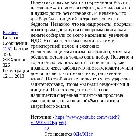
Новую аксиому вывели в современной России:
население – это «новая нефть», которую можно
и нужно доить без остановки. И неважно, что
для борьбы с нищетой потрошат кошельки
бедноты. Неважно, что на нацпроекты, подряды
по которым достанутся офшорным олигархам,
Клабер
деньги собирали со всего населения, увеличив
Ветеран
НДС. Неважно, что мы с вами платим и
Сообщений:
транспортный налог, и ежегодно
1252
Баллов:
увеличивающиеся акцизы на топливо, хотя нам
3503
обещали оставить только один побор. Неважно и
ЖКХоинов:
то, что человек покупает на свои деньги, как
326
правило, через кабальную ипотеку, квартиру или
Регистрация:
дом, а после платит налог на единственное
12.11.2013
жильё. По этой логике получается, государство
заинтересовано, чтобы мы были бездомными и
нищими. Но и это еще не всё. На нас
надвигается очередная гигантская проблема –
ежегодно возрастающие объёмы ветхого и
аварийного жилья.
Источник -
https://www.youtube.com/watch?
v=WF3kDBjqWjI
#2
Это нравится:
0
Да
/
0
Нет