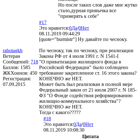
Но после таких слов даже мне жутко
стало,дурная привычка все
"примерять к себе"
#17
Это нравится:
0
Да
/
0
Нет
08.11.2019 09:44:29
[quote="burmistr"] Ну давайте по чесноку.
rabotagkh
По чесноку, так по чесноку, при реализации
Ветеран
Закона РФ от 4 июля 1991 г. N 1541-I
Сообщений:
718
"О приватизации жилищного фонда в
Баллов:
1585
Российской Федерации" было соблюдено
ЖКХоинов: 450
требование закрепленное ст. 16 этого закона?
Регистрация:
КОНЕЧНО же НЕТ.
07.09.2015
Может быть был реализован в полной мере
Федеральный закон от 21 июля 2007 г. N 185-
ФЗ "О Фонде содействия реформированию
жилищно-коммунального хозяйства"?
КОНЕЧНО же НЕТ.
Тогда с какого?????
#18
Это нравится:
0
Да
/
0
Нет
08.11.2019 10:08:30
Цитата