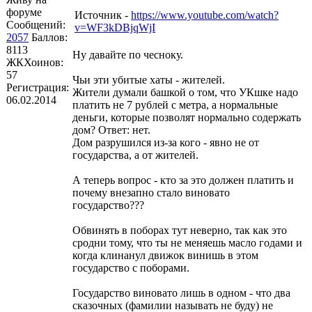
форуме
Источник -
https://www.youtube.com/watch?
Сообщений:
v=WF3kDBjqWjI
2057
Баллов:
8113
Ну давайте по чесноку.
ЖКХоинов:
57
Чьи эти убитые хаты - жителей.
Регистрация:
Жители думали башкой о том, что УКшке надо
06.02.2014
платить не 7 рублей с метра, а нормальные
деньги, которые позволят нормально содержать
дом? Ответ: нет.
Дом разрушился из-за кого - явно не от
государства, а от жителей.
А теперь вопрос - кто за это должен платить и
почему внезапно стало виновато
государство???
Обвинять в поборах тут неверно, так как это
сродни тому, что ты не меняешь масло годами и
когда клинанул движок винишь в этом
государство с поборами.
Государство виновато лишь в одном - что два
сказочных (фамилии называть не буду) не