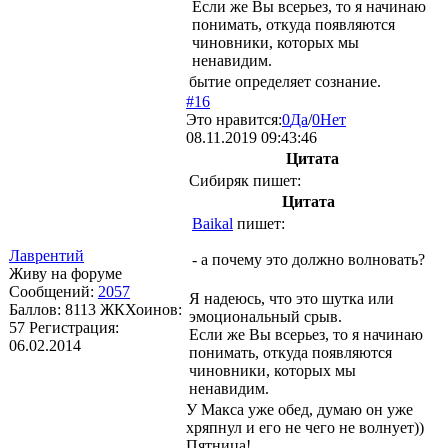
Если же Вы всерьез, то я начинаю
понимать, откуда появляются
чиновники, которых мы
ненавидим.
бытие определяет сознание.
#16
Это нравится:
0
Да
/
0
Нет
08.11.2019 09:43:46
Цитата
Сибиряк
пишет:
Цитата
Baikal
пишет:
Лаврентий
- а почему это должно волновать?
Живу на форуме
Сообщений:
2057
Я надеюсь, что это шутка или
Баллов:
8113
ЖКХоинов:
эмоциональный срыв.
57
Регистрация:
Если же Вы всерьез, то я начинаю
06.02.2014
понимать, откуда появляются
чиновники, которых мы
ненавидим.
У Макса уже обед, думаю он уже
хряпнул и его не чего не волнует))
Пятница!