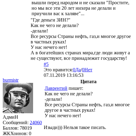
вышли перед народом и не сказали "Простите,
но мы все эти 20 лет нихера не делали и
приучили вас к халяве"...
"Где деньги ЗИН?"
Как не чего не делали?
-делали!
Все ресурсы Страны нефть, газ,и многое другое
в частных руках!
У нас нечего нет!
А в богатейших странах мира,где люди живут а
не существуют, все принадлежит государству!
#5
Это нравится:
0
Да
/
0
Нет
07.11.2019 13:16:53
burmistr
Цитата
Лаврентий
пишет:
Как не чего не делали?
-делали!
Все ресурсы Страны нефть, газ,и многое
другое в частных руках!
У нас нечего нет!
АдмиН
Сообщений:
24060
Изыди))) Нельзя такое писать.
Баллов:
78019
ЖКХоинов: 0