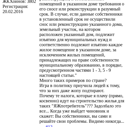
ЖКХоинов: 3802
помещений в указанном доме требования о
Регистрация:
его сносе или реконструкции в разумный
20.02.2016
срок. В случае, если данные собственники
в установленный срок не осуществили
снос или реконструкцию указанного дома,
земельный участок, на котором
расположен указанный дом, подлежит
изъятию для муниципальных нужд и
соответственно подлежит изъятию каждое
жилое помещение в указанном доме, за
исключением жилых помещений,
принадлежащих на праве собственности
муниципальному образованию, в порядке,
предусмотренном частями 1 - 3, 5 - 9
настоящей статьи."
Много таких примеров по стране?
Игра в политику приучила людей к тому,
что за них даже жопу подтирают.
Почему те налоги, которые я плачу (прямо,
косвенно) идут на строительство жилья для
таких "ЯЖпотребитель"??? Задолбало это
все... Когда уже выйдет чиновник и
скажет: Вы собственники, вы сами и
решайте свои проблемы. Видимо никогда...
#12