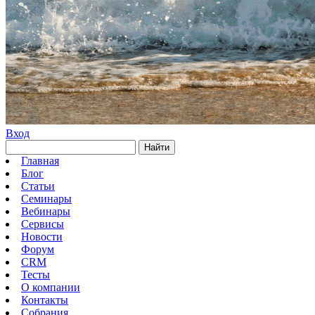
Вход
Найти
Главная
Блог
Статьи
Семинары
Вебинары
Сервисы
Новости
Форум
CRM
Тесты
О компании
Контакты
Собрания