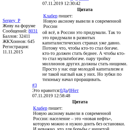
07.11.2019 12:30:42
Цитата
Клабер
пишет:
Sergey_P
Новую аксиому вывели в современной
Живу на форуме
России
Сообщений:
8031
ой всё, в России это придумали. Так то
Баллов:
32411
это придумали в развитых
ЖКХоинов: 645
капиталистических странах уже давно.
Регистрация:
Потому что, чтобы кто-то стал богаче.
11.11.2015
кто-то должен стать беднее. А чтобы кто-
то стал мультибогаче. пару тройку
миллионов других должны стать нищими.
Просто у нас еще молодой капитализм и
не такой наглый как у них. Но зубки по
тихоньку начал проращивать.
#3
Это нравится:
0
Да
/
0
Нет
07.11.2019 12:58:48
Цитата
Клабер
пишет:
Новую аксиому вывели в современной
России: население – это «новая нефть»,
которую можно и нужно доить без остановки.
И неважно, что для борьбы с нищетой