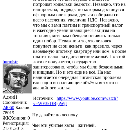
потрошат кошельки бедноты. Неважно, что на
нацпроекты, подряды по которым достанутся
офшорным олигархам, деньги собирали со
всего населения, увеличив НДС. Неважно,
что мы с вами платим и транспортный налог,
и ежегодно увеличивающиеся акцизы на
топливо, хотя нам обещали оставить только
один побор. Неважно и то, что человек
покупает на свои деньги, как правило, через
кабальную ипотеку, квартиру или дом, а после
платит налог на единственное жильё. По этой
burmistr
логике получается, государство
заинтересовано, чтобы мы были бездомными
и нищими. Но и это еще не всё. На нас
надвигается очередная гигантская проблема –
ежегодно возрастающие объёмы ветхого и
аварийного жилья.
АдмиН
Источник -
https://www.youtube.com/watch?
Сообщений:
v=WF3kDBjqWjI
24060
Баллов:
78019
Ну давайте по чесноку.
ЖКХоинов: 0
Регистрация:
Чьи эти убитые хаты - жителей.
21.01.2013