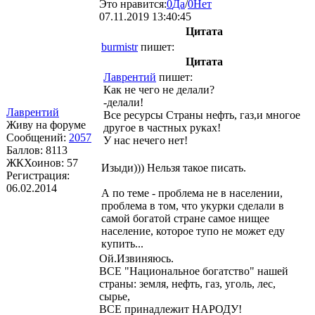
Это нравится:
0
Да
/
0
Нет
07.11.2019 13:40:45
Цитата
burmistr
пишет:
Цитата
Лаврентий
пишет:
Как не чего не делали?
-делали!
Лаврентий
Все ресурсы Страны нефть, газ,и многое
Живу на форуме
другое в частных руках!
Сообщений:
2057
У нас нечего нет!
Баллов:
8113
ЖКХоинов: 57
Изыди))) Нельзя такое писать.
Регистрация:
06.02.2014
А по теме - проблема не в населении,
проблема в том, что укурки сделали в
самой богатой стране самое нищее
население, которое тупо не может еду
купить...
Ой.Извиняюсь.
ВСЕ "Национальное богатство" нашей
страны: земля, нефть, газ, уголь, лес,
сырье,
ВСЕ принадлежит НАРОДУ!