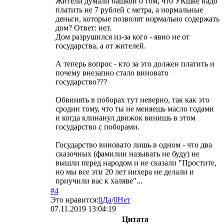
Жители думали башкой о том, что УКшке надо
платить не 7 рублей с метра, а нормальные
деньги, которые позволят нормально содержать
дом? Ответ: нет.
Дом разрушился из-за кого - явно не от
государства, а от жителей.
А теперь вопрос - кто за это должен платить и
почему внезапно стало виновато
государство???
Обвинять в поборах тут неверно, так как это
сродни тому, что ты не меняешь масло годами
и когда клинанул движок винишь в этом
государство с поборами.
Государство виновато лишь в одном - что два
сказочных (фамилии называть не буду) не
вышли перед народом и не сказали "Простите,
но мы все эти 20 лет нихера не делали и
приучили вас к халяве"...
#4
Это нравится:
0
Да
/
0
Нет
07.11.2019 13:04:19
Цитата