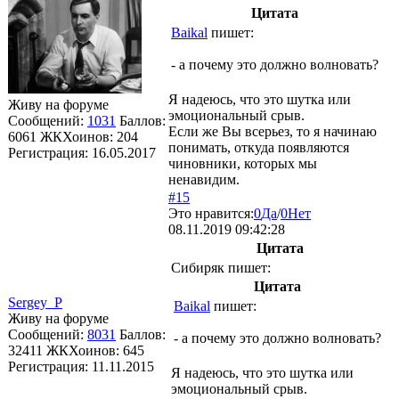
Цитата
Baikal
пишет:
- а почему это должно волновать?
Я надеюсь, что это шутка или
Живу на форуме
эмоциональный срыв.
Сообщений:
1031
Баллов:
Если же Вы всерьез, то я начинаю
6061
ЖКХоинов: 204
понимать, откуда появляются
Регистрация:
16.05.2017
чиновники, которых мы
ненавидим.
#15
Это нравится:
0
Да
/
0
Нет
08.11.2019 09:42:28
Цитата
Сибиряк
пишет:
Цитата
Sergey_P
Baikal
пишет:
Живу на форуме
Сообщений:
8031
Баллов:
- а почему это должно волновать?
32411
ЖКХоинов: 645
Регистрация:
11.11.2015
Я надеюсь, что это шутка или
эмоциональный срыв.