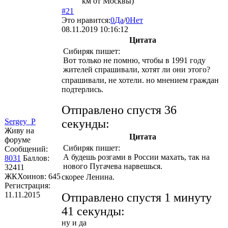
км от Москвы)
#21
Это нравится:
0
Да
/
0
Нет
08.11.2019 10:16:12
Цитата
Сибиряк
пишет:
Вот только не помню, чтобы в 1991 году
жителей спрашивали, хотят ли они этого?
спрашивали, не хотели. но мнением граждан
подтерлись.
Отправлено спустя 36
Sergey_P
секунды:
Живу на
Цитата
форуме
Сибиряк
пишет:
Сообщений:
А будешь розгами в России махать, так на
8031
Баллов:
нового Пугачева нарвешься.
32411
ЖКХоинов: 645
скорее Ленина.
Регистрация:
11.11.2015
Отправлено спустя 1 минуту
41 секунды:
ну и да