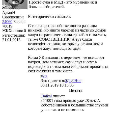
Просто сука в МКД - это муравейник и
больше избирателей.
АдмиН
Категорически согласен.
Сообщений:
24060
Баллов:
С точки зрения собственности разницы
78019
никакой, но никто бабулек из частных домов
ЖКХоинов: 0
халуп не расселяет - типа трахайся сама мать,
Регистрация:
ты же СОБСТВЕННИК. А тут бляха
21.01.2013
недособственники, которые ушатали дом и
которые ждут помощи от царя.
Когда УК выходит с перечнем - ее все шлют
нахрен, дом ветшает, сами срут и ссут в
подъездах, а потом надо его ремонтировать за
счет бюджета в том числе.
#20
Это нравится:
0
Да
/
0
Нет
08.11.2019 10:13:05
Цитата
Baikal
пишет:
С 1991 года прошло уже 28 лет. А
собственников в большинстве случаев
у нас так и не появилось