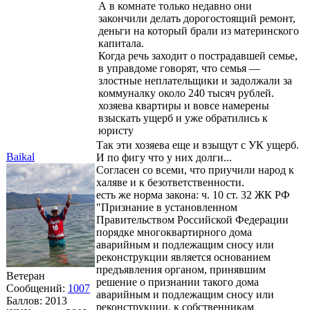
А в комнате только недавно они
закончили делать дорогостоящий ремонт,
деньги на который брали из материнского
капитала.
Когда речь заходит о пострадавшей семье,
в управдоме говорят, что семья —
злостные неплательщики и задолжали за
коммуналку около 240 тысяч рублей.
хозяева квартиры и вовсе намерены
взыскать ущерб и уже обратились к
юристу
Так эти хозяева еще и взыщут с УК ущерб.
Baikal
И по фигу что у них долги...
Согласен со всеми, что приучили народ к
халяве и к безответственности.
есть же норма закона: ч. 10 ст. 32 ЖК РФ
"Признание в установленном
Правительством Российской Федерации
порядке многоквартирного дома
аварийным и подлежащим сносу или
реконструкции является основанием
предъявления органом, принявшим
Ветеран
решение о признании такого дома
Сообщений:
1007
аварийным и подлежащим сносу или
Баллов:
2013
реконструкции, к собственникам