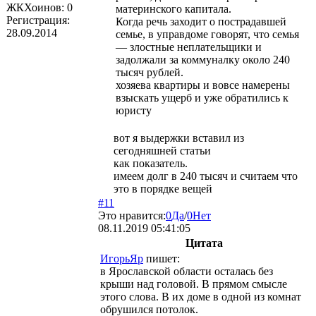
ЖКХоинов: 0
материнского капитала.
Регистрация:
Когда речь заходит о пострадавшей
28.09.2014
семье, в управдоме говорят, что семья
— злостные неплательщики и
задолжали за коммуналку около 240
тысяч рублей.
хозяева квартиры и вовсе намерены
взыскать ущерб и уже обратились к
юристу
вот я выдержки вставил из
сегодняшней статьи
как показатель.
имеем долг в 240 тысяч и считаем что
это в порядке вещей
#11
Это нравится:
0
Да
/
0
Нет
08.11.2019 05:41:05
Цитата
ИгорьЯр
пишет:
в Ярославской области осталась без
крыши над головой. В прямом смысле
этого слова. В их доме в одной из комнат
обрушился потолок.