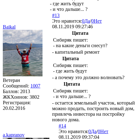
- где жить будут
- и что дальше... ?
#13
Это нравится:
0
Да
/
0
Нет
08.11.2019 09:27:46
Baikal
Цитата
Сибиряк
пишет:
- на какие деньги снесут?
- капитальный ремонт
Цитата
Сибиряк
пишет:
- где жить будут
- а почему это должно волновать?
Ветеран
Цитата
Сообщений:
1007
Сибиряк
пишет:
Баллов:
2013
- и что дальше... ?
ЖКХоинов: 3802
Регистрация:
- остается земельный участок, который
20.02.2016
можно продать, построить новый дом,
привлечь инвестора на постройку
нового дома.
#14
Это нравится:
0
Да
/
0
Нет
a.kapranov
08.11.2019 09:37:04