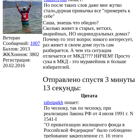
Но после таких слов даже мне жутко
стало,дурная привычка все "примерять к
себе"
Саша, знаешь что обидно?
Сколько живет в старых, ветхих,
аварийных, НО индивидуальных домах?
Ветеран
Почему-то этот вопрос никого интересует,
Сообщений:
1007
раз живет в своем доме пусть сам
Баллов:
2013
разбирается. А чем эта ситуация
ЖКХоинов: 3802
отличается от МКД???? НИЧЕМ! Просто
Регистрация:
сука в МКД - это муравейник и больше
20.02.2016
избирателей.
Отправлено спустя 3 минуты
13 секунды:
Цитата
rabotagkh
пишет:
По чесноку, так по чесноку, при
реализации Закона РФ от 4 июля 1991 г. N
1541-I
"О приватизации жилищного фонда в
Российской Федерации" было соблюдено
требование закрепленное ст. 16 этого