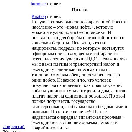
burmistr
пишет:
Цитата
Клабер
пишет:
Новую аксиому вывели в современной России:
население – это «новая нефть», которую
можно и нужно доить без остановки. И
неважно, что для борьбы с нищетой потрошат
кошельки бедноты. Неважно, что на
нацпроекты, подряды по которым достанутся
офшорным олигархам, деньги собирали со
всего населения, увеличив НДС. Неважно, что
мы с вами платим и транспортный налог, и
ежегодно увеличивающиеся акцизы на
топливо, хотя нам обещали оставить только
один побор. Неважно и то, что человек
покупает на свои деньги, как правило, через
кабальную ипотеку, квартиру или дом, а после
платит налог на единственное жильё. По этой
логике получается, государство
заинтересовано, чтобы мы были бездомными и
нищими. Но и это еще не всё. На нас
надвигается очередная гигантская проблема –
ежегодно возрастающие объёмы ветхого и
Лаврентий
аварийного жилья.
Живу на