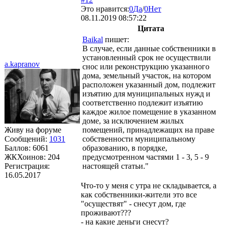
Это нравится:
0
Да
/
0
Нет
08.11.2019 08:57:22
Цитата
Baikal
пишет:
В случае, если данные собственники в
установленный срок не осуществили
a.kapranov
снос или реконструкцию указанного
дома, земельный участок, на котором
расположен указанный дом, подлежит
изъятию для муниципальных нужд и
соответственно подлежит изъятию
каждое жилое помещение в указанном
доме, за исключением жилых
Живу на форуме
помещений, принадлежащих на праве
Сообщений:
1031
собственности муниципальному
Баллов:
6061
образованию, в порядке,
ЖКХоинов: 204
предусмотренном частями 1 - 3, 5 - 9
Регистрация:
настоящей статьи."
16.05.2017
Что-то у меня с утра не складывается, а
как собственники-жители это все
"осуществят" - снесут дом, где
проживают???
- на какие деньги снесут?