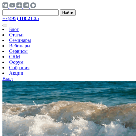
Найти
+7(495)
118-21-35
Блог
Статьи
Семинары
Вебинары
Сервисы
CRM
Форум
Собрания
Акции
Вход