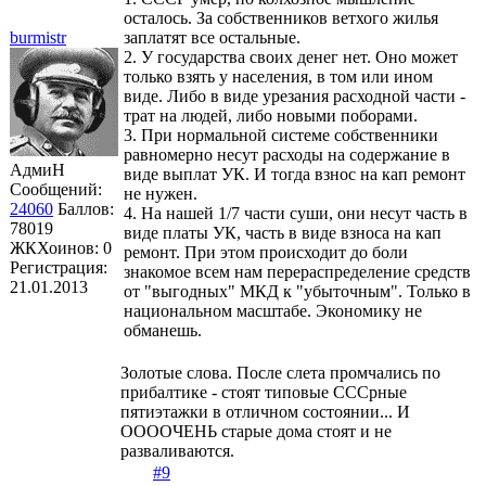
осталось. За собственников ветхого жилья
burmistr
заплатят все остальные.
2. У государства своих денег нет. Оно может
только взять у населения, в том или ином
виде. Либо в виде урезания расходной части -
трат на людей, либо новыми поборами.
3. При нормальной системе собственники
равномерно несут расходы на содержание в
АдмиН
виде выплат УК. И тогда взнос на кап ремонт
Сообщений:
не нужен.
24060
Баллов:
4. На нашей 1/7 части суши, они несут часть в
78019
виде платы УК, часть в виде взноса на кап
ЖКХоинов: 0
ремонт. При этом происходит до боли
Регистрация:
знакомое всем нам перераспределение средств
21.01.2013
от "выгодных" МКД к "убыточным". Только в
национальном масштабе. Экономику не
обманешь.
Золотые слова. После слета промчались по
прибалтике - стоят типовые СССрные
пятиэтажки в отличном состоянии... И
ООООЧЕНЬ старые дома стоят и не
разваливаются.
#9