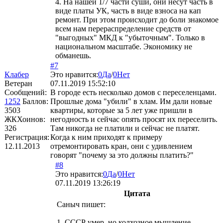
4. На нашей 1/7 части суши, они несут часть в
виде платы УК, часть в виде взноса на кап
ремонт. При этом происходит до боли знакомое
всем нам перераспределение средств от
"выгодных" МКД к "убыточным". Только в
национальном масштабе. Экономику не
обманешь.
#7
Клабер
Это нравится:
0
Да
/
0
Нет
Ветеран
07.11.2019 15:52:10
Сообщений:
В городе есть несколько домов с переселенцами.
1252
Баллов:
Прошлые дома "убили" в хлам. Им дали новые
3503
квартиры, которые за 5 лет уже пришли в
ЖКХоинов:
негодность и сейчас опять просят их переселить.
326
Там никогда не платили и сейчас не платят.
Регистрация:
Когда к ним приходят к примеру
12.11.2013
отремонтировать кран, они с удивлением
говорят "почему за это должны платить?"
#8
Это нравится:
0
Да
/
0
Нет
07.11.2019 13:26:19
Цитата
Саныч
пишет:
1. СССР умер, но колхозное мышление