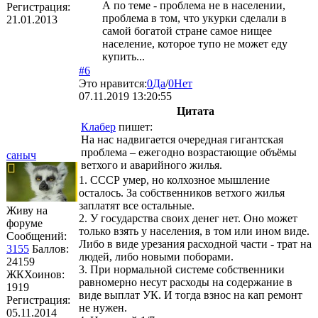
А по теме - проблема не в населении,
Регистрация:
проблема в том, что укурки сделали в
21.01.2013
самой богатой стране самое нищее
население, которое тупо не может еду
купить...
#6
Это нравится:
0
Да
/
0
Нет
07.11.2019 13:20:55
Цитата
Клабер
пишет:
На нас надвигается очередная гигантская
проблема – ежегодно возрастающие объёмы
саныч
ветхого и аварийного жилья.
1. СССР умер, но колхозное мышление
осталось. За собственников ветхого жилья
заплатят все остальные.
Живу на
2. У государства своих денег нет. Оно может
форуме
только взять у населения, в том или ином виде.
Сообщений:
Либо в виде урезания расходной части - трат на
3155
Баллов:
людей, либо новыми поборами.
24159
3. При нормальной системе собственники
ЖКХоинов:
равномерно несут расходы на содержание в
1919
виде выплат УК. И тогда взнос на кап ремонт
Регистрация:
не нужен.
05.11.2014