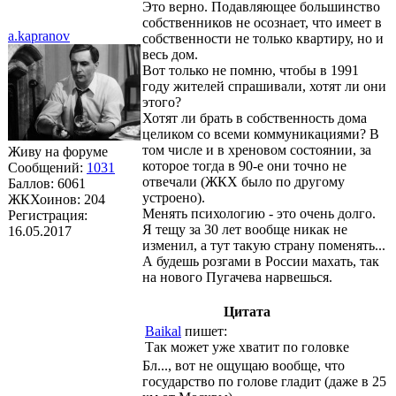
Это верно. Подавляющее большинство
собственников не осознает, что имеет в
a.kapranov
собственности не только квартиру, но и
весь дом.
Вот только не помню, чтобы в 1991
году жителей спрашивали, хотят ли они
этого?
Хотят ли брать в собственность дома
целиком со всеми коммуникациями? В
том числе и в хреновом состоянии, за
Живу на форуме
которое тогда в 90-е они точно не
Сообщений:
1031
отвечали (ЖКХ было по другому
Баллов:
6061
устроено).
ЖКХоинов: 204
Менять психологию - это очень долго.
Регистрация:
Я тещу за 30 лет вообще никак не
16.05.2017
изменил, а тут такую страну поменять...
А будешь розгами в России махать, так
на нового Пугачева нарвешься.
Цитата
Baikal
пишет:
Так может уже хватит по головке
Бл..., вот не ощущаю вообще, что
государство по голове гладит (даже в 25