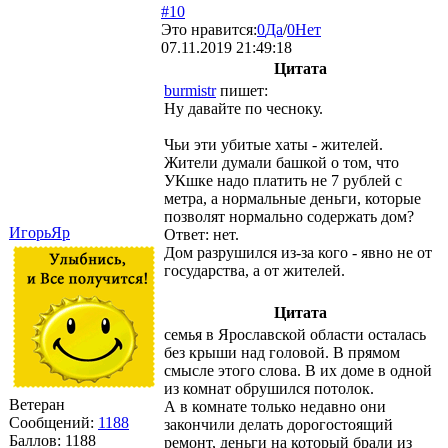
#10
Это нравится:
0
Да
/
0
Нет
07.11.2019 21:49:18
Цитата
burmistr
пишет:
Ну давайте по чесноку.
Чьи эти убитые хаты - жителей.
Жители думали башкой о том, что
УКшке надо платить не 7 рублей с
метра, а нормальные деньги, которые
позволят нормально содержать дом?
ИгорьЯр
Ответ: нет.
Дом разрушился из-за кого - явно не от
государства, а от жителей.
Цитата
семья в Ярославской области осталась
без крыши над головой. В прямом
смысле этого слова. В их доме в одной
из комнат обрушился потолок.
Ветеран
А в комнате только недавно они
Сообщений:
1188
закончили делать дорогостоящий
Баллов:
1188
ремонт, деньги на который брали из