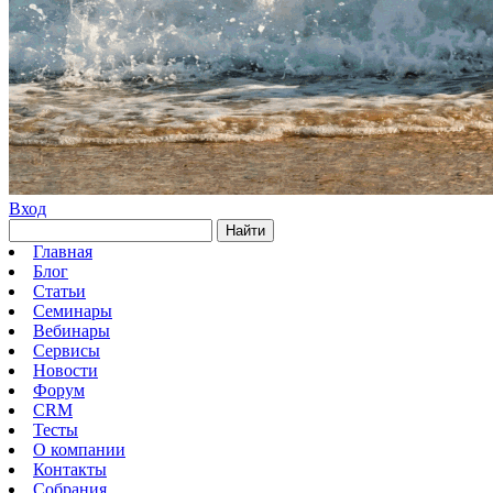
Вход
Найти
Главная
Блог
Статьи
Семинары
Вебинары
Сервисы
Новости
Форум
CRM
Тесты
О компании
Контакты
Собрания