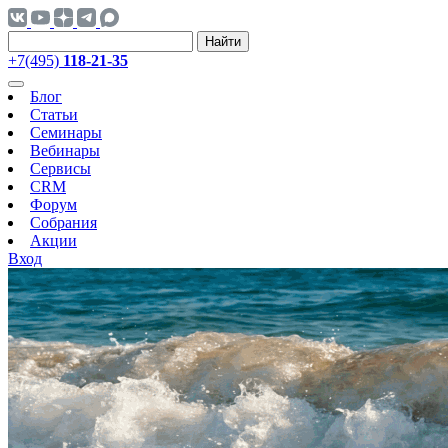
Найти
+7(495)
118-21-35
Блог
Статьи
Семинары
Вебинары
Сервисы
CRM
Форум
Собрания
Акции
Вход