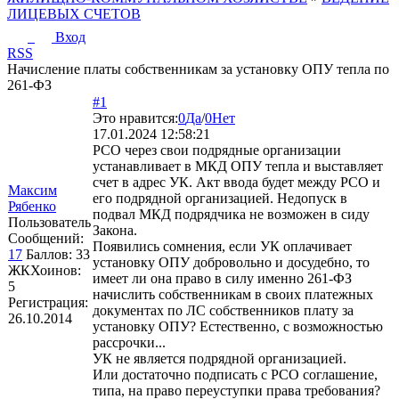
ЛИЦЕВЫХ СЧЕТОВ
Вход
RSS
Начисление платы собственникам за установку ОПУ тепла по
261-ФЗ
#1
Это нравится:
0
Да
/
0
Нет
17.01.2024 12:58:21
РСО через свои подрядные организации
устанавливает в МКД ОПУ тепла и выставляет
счет в адрес УК. Акт ввода будет между РСО и
Максим
его подрядной организацией. Недопуск в
Рябенко
подвал МКД подрядчика не возможен в сиду
Пользователь
Закона.
Сообщений:
Появились сомнения, если УК оплачивает
17
Баллов:
33
установку ОПУ добровольно и досудебно, то
ЖКХоинов:
имеет ли она право в силу именно 261-ФЗ
5
начислить собственникам в своих платежных
Регистрация:
документах по ЛС собственников плату за
26.10.2014
установку ОПУ? Естественно, с возможностью
рассрочки...
УК не является подрядной организацией.
Или достаточно подписать с РСО соглашение,
типа, на право переуступки права требования?