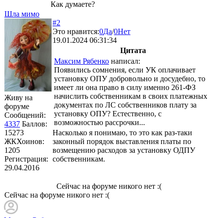
Как думаете?
Шла мимо
#2
Это нравится:
0
Да
/
0
Нет
19.01.2024 06:31:34
Цитата
Максим Рябенко
написал:
Появились сомнения, если УК оплачивает
установку ОПУ добровольно и досудебно, то
имеет ли она право в силу именно 261-ФЗ
начислить собственникам в своих платежных
Живу на
документах по ЛС собственников плату за
форуме
установку ОПУ? Естественно, с
Сообщений:
возможностью рассрочки...
4337
Баллов:
15273
Насколько я понимаю, то это как раз-таки
ЖКХоинов:
законный порядок выставления платы по
1205
возмещению расходов за установку ОДПУ
Регистрация:
собственникам.
29.04.2016
Сейчас на форуме никого нет :(
Сейчас на форуме никого нет :(