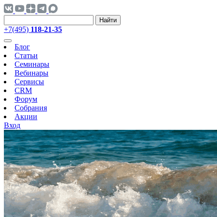
Найти
+7(495)
118-21-35
Блог
Статьи
Семинары
Вебинары
Сервисы
CRM
Форум
Собрания
Акции
Вход