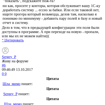
"показать", подскажите пож-та?
ни как, просите у конторы, которая обслуживает вашу 1С-ку
доработать систему ... ессно за бабки. Или если таковой нет,
ищите прогера который возьмецца, делов там, насколько я
понимаю по минимуму - добавить пару полей в базу и новый
отчет в систему.
Дело в том, что в предыдущей конфигурации эти поля были
доступны в программе. А при переходе на новую - пропали,
или мы их не можем найти(((
“ Цитировать
Sergey_P
Живу на форуме
#6
09:46:49
13.10.2017
0
0
Цитата
Шла_мимо
пишет:
Цитата
Sergey_P
пишет:
Цитата
Шла_мимо
пишет: