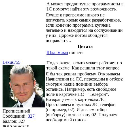
А может продвинутые программисты в
1С помогут найти эту возможность.
Лучше к программе никого не
допускать кроме самих разработчиков,
если конечно программа куплена
легально и находится на обслуживании
у них. Дороже потом обойдется
исправлять...
Цитата
Шла_мимо
пишет:
Lexus755
Подскажите, кто-то может работает по
такой схеме. Как решили этот вопрос.
Я бы так решил проблему. Открываем
Начисления на ЛС, переходим к отбору,
смотрим какие позиции выбора
остались. Например, есть свободное
поле в карточке ЛС - "Телефон".
Возвращаемся к карточкам ЛС.
Проставляем в нужных ЛС телефон
(например, 02). И делаем отбор
Прописанный
(выборку) по телефону 02. Получаем
Сообщений:
327
необходимый список.
Баллов:
327
ЖКХоинов: 0