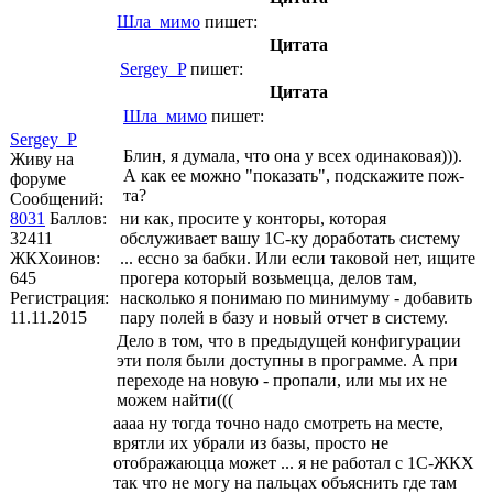
Шла_мимо
пишет:
Цитата
Sergey_P
пишет:
Цитата
Шла_мимо
пишет:
Sergey_P
Блин, я думала, что она у всех одинаковая))).
Живу на
А как ее можно "показать", подскажите пож-
форуме
та?
Сообщений:
8031
Баллов:
ни как, просите у конторы, которая
32411
обслуживает вашу 1С-ку доработать систему
ЖКХоинов:
... ессно за бабки. Или если таковой нет, ищите
645
прогера который возьмецца, делов там,
Регистрация:
насколько я понимаю по минимуму - добавить
11.11.2015
пару полей в базу и новый отчет в систему.
Дело в том, что в предыдущей конфигурации
эти поля были доступны в программе. А при
переходе на новую - пропали, или мы их не
можем найти(((
аааа ну тогда точно надо смотреть на месте,
врятли их убрали из базы, просто не
отображаюцца может ... я не работал с 1С-ЖКХ
так что не могу на пальцах объяснить где там