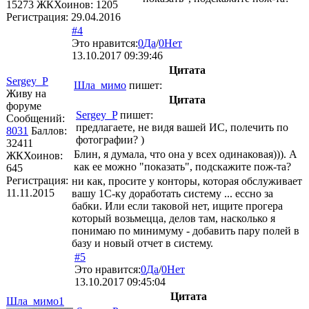
15273
ЖКХоинов: 1205
Регистрация:
29.04.2016
#4
Это нравится:
0
Да
/
0
Нет
13.10.2017 09:39:46
Цитата
Sergey_P
Шла_мимо
пишет:
Живу на
Цитата
форуме
Sergey_P
пишет:
Сообщений:
предлагаете, не видя вашей ИС, полечить по
8031
Баллов:
фотографии? )
32411
Блин, я думала, что она у всех одинаковая))). А
ЖКХоинов:
как ее можно "показать", подскажите пож-та?
645
Регистрация:
ни как, просите у конторы, которая обслуживает
11.11.2015
вашу 1С-ку доработать систему ... ессно за
бабки. Или если таковой нет, ищите прогера
который возьмецца, делов там, насколько я
понимаю по минимуму - добавить пару полей в
базу и новый отчет в систему.
#5
Это нравится:
0
Да
/
0
Нет
13.10.2017 09:45:04
Цитата
Шла_мимо1