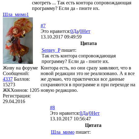
смотреть ... Так есть контора сопровождающая
программу? Если да - пните их.
Шла_мимо1
#7
Это нравится:
0
Да
/
0
Нет
13.10.2017 09:49:59
Цитата
Sergey_P
пишет:
Так есть контора сопровождающая
программу? Если да - пните их.
Живу на форуме
Контора есть, но они сразу заявляют, что в
Сообщений:
новой редакции это не реализовано. А я все
4337
Баллов:
же думаю, что практически все данные
15273
сохраняются в программе и при переходе на
ЖКХоинов: 1205
новую редакцию.
Регистрация:
29.04.2016
#8
Это нравится:
0
Да
/
0
Нет
13.10.2017 10:56:47
Цитата
Шла_мимо
пишет: