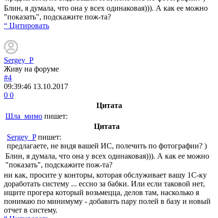
Блин, я думала, что она у всех одинаковая))). А как ее можно
"показать", подскажите пож-та?
“ Цитировать
Sergey_P
Живу на форуме
#4
09:39:46
13.10.2017
0
0
Цитата
Шла_мимо
пишет:
Цитата
Sergey_P
пишет:
предлагаете, не видя вашей ИС, полечить по фотографии? )
Блин, я думала, что она у всех одинаковая))). А как ее можно
"показать", подскажите пож-та?
ни как, просите у конторы, которая обслуживает вашу 1С-ку
доработать систему ... ессно за бабки. Или если таковой нет,
ищите прогера который возьмецца, делов там, насколько я
понимаю по минимуму - добавить пару полей в базу и новый
отчет в систему.