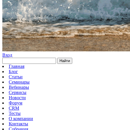
Вход
Найти
Главная
Блог
Статьи
Семинары
Вебинары
Сервисы
Новости
Форум
CRM
Тесты
О компании
Контакты
Собрания