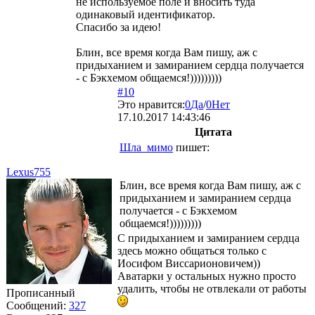
не используемое поле и вносить туда
одинаковый идентификатор.
Спасибо за идею!
Блин, все время когда Вам пишу, аж с
придыханием и замиранием сердца получается
- с Бэкхемом общаемся!)))))))))
#10
Это нравится:
0
Да
/
0
Нет
17.10.2017 14:43:46
Цитата
Шла_мимо
пишет:
Lexus755
Блин, все время когда Вам пишу, аж с
придыханием и замиранием сердца
получается - с Бэкхемом
общаемся!)))))))))
С придыханием и замиранием сердца
здесь можно общаться только с
Иосифом Виссарионовичем))
Аватарки у остальных нужно просто
удалить, чтобы не отвлекали от работы
Прописанный
Сообщений:
327