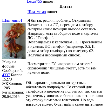
Lexus755
пишет:
Цитата
Шла_мимо
пишет:
Шла_мимо1
Я бы так решил проблему. Открываем
Начисления на ЛС, переходим к отбору,
смотрим какие позиции выбора остались.
Например, есть свободное поле в карточке
ЛС - "Телефон".
Возвращаемся к карточкам ЛС. Проставляем
в нужных ЛС телефон (например, 02). И
делаем отбор (выборку) по телефону 02.
Получаем необходимый список.
Живу на
Посмотрите в "Универсальном отчете"
форуме
справочник "Лицевые счета", есть ли там
Сообщений:
нужное поле.
4337
Баллов:
15273
Оба варианта довольно интересные,
ЖКХоинов:
обязательно попробуем. Со строкой для
1205
телефонов наверное не получится, так как мы
Регистрация:
уже очень у многих собственников заполнили
29.04.2016
эту строку номерами телефонов. Но ведь
наверное можно будет найти какое-нить левое