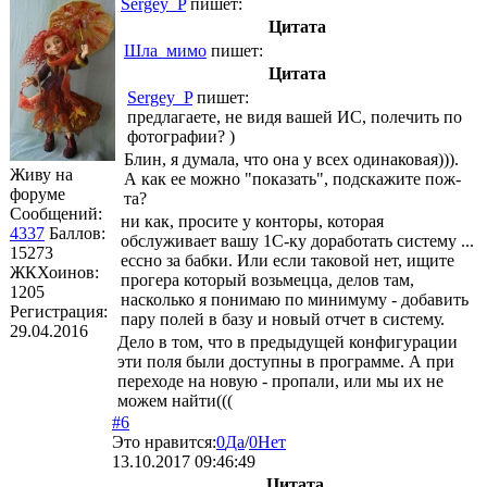
Sergey_P
пишет:
Цитата
Шла_мимо
пишет:
Цитата
Sergey_P
пишет:
предлагаете, не видя вашей ИС, полечить по
фотографии? )
Блин, я думала, что она у всех одинаковая))).
Живу на
А как ее можно "показать", подскажите пож-
форуме
та?
Сообщений:
ни как, просите у конторы, которая
4337
Баллов:
обслуживает вашу 1С-ку доработать систему ...
15273
ессно за бабки. Или если таковой нет, ищите
ЖКХоинов:
прогера который возьмецца, делов там,
1205
насколько я понимаю по минимуму - добавить
Регистрация:
пару полей в базу и новый отчет в систему.
29.04.2016
Дело в том, что в предыдущей конфигурации
эти поля были доступны в программе. А при
переходе на новую - пропали, или мы их не
можем найти(((
#6
Это нравится:
0
Да
/
0
Нет
13.10.2017 09:46:49
Цитата