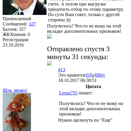
счете. А потом при выгрузке
прицепить отбор по этому параметру.
По сути Ваш совет, только с другой
Прописанный
стороны )))
Сообщений:
327
Получилось? Что-то не вижу на этой
Баллов:
327
вкладке дополнительных признаков!
ЖКХоинов: 0
Регистрация:
23.10.2016
Отправлено спустя 3
минуты 31 секунды:
#13
Это нравится:
0
Да
/
0
Нет
18.10.2017 06:30:51
Цитата
Шла_мимо1
Lexus755
пишет:
Получилось? Что-то не вижу на
этой вкладке дополнительных
признаков!
Нужно щелкнуть по "Еще"