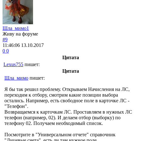
Шла_мимо1
Живу на форуме
#9
11:46:06
13.10.2017
0
0
Цитата
Lexus755
пишет:
Цитата
Шла_мимо
пишет:
Я бы так решил проблему. Открываем Начисления на ЛС,
переходим к отбору, смотрим какие позиции выбора
остались. Например, есть свободное поле в карточке ЛС -
"Телефон".
Возвращаемся к карточкам ЛС. Проставляем в нужных ЛС
телефон (например, 02). И делаем отбор (выборку) по
телефону 02. Получаем необходимый список.
Посмотрите в "Универсальном отчете" справочник
"Лицевые счета", есть ли там нужное поле.