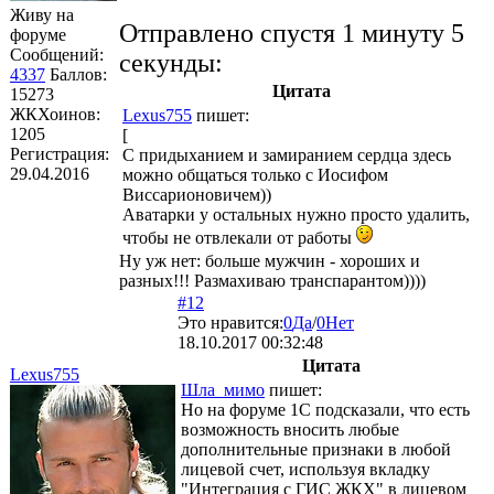
Живу на
Отправлено спустя 1 минуту 5
форуме
Сообщений:
секунды:
4337
Баллов:
Цитата
15273
ЖКХоинов:
Lexus755
пишет:
1205
[
Регистрация:
С придыханием и замиранием сердца здесь
29.04.2016
можно общаться только с Иосифом
Виссарионовичем))
Аватарки у остальных нужно просто удалить,
чтобы не отвлекали от работы
Ну уж нет: больше мужчин - хороших и
разных!!! Размахиваю транспарантом))))
#12
Это нравится:
0
Да
/
0
Нет
18.10.2017 00:32:48
Цитата
Lexus755
Шла_мимо
пишет:
Но на форуме 1С подсказали, что есть
возможность вносить любые
дополнительные признаки в любой
лицевой счет, используя вкладку
"Интеграция с ГИС ЖКХ" в лицевом