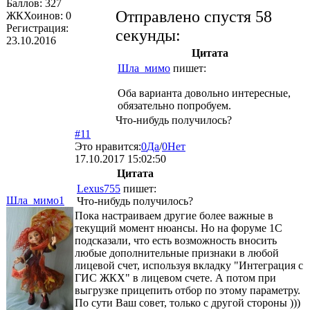
Баллов:
327
Отправлено спустя 58
ЖКХоинов: 0
Регистрация:
секунды:
23.10.2016
Цитата
Шла_мимо
пишет:
Оба варианта довольно интересные,
обязательно попробуем.
Что-нибудь получилось?
#11
Это нравится:
0
Да
/
0
Нет
17.10.2017 15:02:50
Цитата
Lexus755
пишет:
Шла_мимо1
Что-нибудь получилось?
Пока настраиваем другие более важные в
текущий момент нюансы. Но на форуме 1С
подсказали, что есть возможность вносить
любые дополнительные признаки в любой
лицевой счет, используя вкладку "Интеграция с
ГИС ЖКХ" в лицевом счете. А потом при
выгрузке прицепить отбор по этому параметру.
По сути Ваш совет, только с другой стороны )))