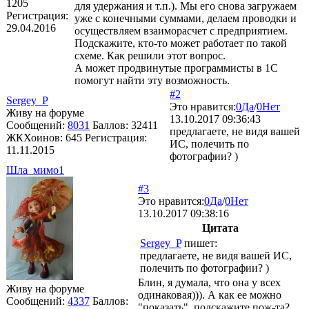
1205
для удержания и т.п.). Мы его снова загружаем
Регистрация:
уже с конечными суммами, делаем проводки и
29.04.2016
осуществляем взаиморасчет с предприятием.
Подскажите, кто-то может работает по такой
схеме. Как решили этот вопрос.
А может продвинутые программисты в 1С
помогут найти эту возможность.
#2
Sergey_P
Это нравится:
0
Да
/
0
Нет
Живу на форуме
13.10.2017 09:36:43
Сообщений:
8031
Баллов:
32411
предлагаете, не видя вашей
ЖКХоинов: 645
Регистрация:
ИС, полечить по
11.11.2015
фотографии? )
Шла_мимо1
#3
Это нравится:
0
Да
/
0
Нет
13.10.2017 09:38:16
Цитата
Sergey_P
пишет:
предлагаете, не видя вашей ИС,
полечить по фотографии? )
Блин, я думала, что она у всех
Живу на форуме
одинаковая))). А как ее можно
Сообщений:
4337
Баллов:
"показать", подскажите пож-та?