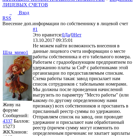
ЛИЦЕВЫХ СЧЕТОВ
Вход
RSS
Внесение доп.информации по собственнику в лицевой счет
#1
Это нравится:
0
Да
/
0
Нет
13.10.2017 09:35:01
Не можем найти возможность внесения в
данные лицевого счета информации о месте
Шла_мимо1
работы собственника и его табельного номера.
Работаем с градообразующим предприятием по
удержанию платы за СиР с работниками этой
организации по предоставляемым спискам.
Схема работы такая: завод присылает нам
список сотрудников с табельными номерами.
Мы должны после проведения начислений
выгрузить по параметру "Место работы" (или
какому-то другому определенному нами
Живу на
признаку) всех собственников и проставить в
форуме
присланный реестр суммы по удержанию.
Сообщений:
Отправляем список на завод, они проводят
4337
Баллов:
удержание и присылают нам обработанный
15273
реестр (причем сумму могут изменить по
ЖКХоинов:
определенным причинам: не хватает зарплаты