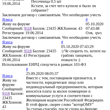
Песочница 0,5 шт
19.06.2014
Кстати, за счет чего купили и было ли
собрание?
Заключаем договор с самозанятым. Что необходимо учесть
Ялиса
#
Живу на форуме
05.10.2020
Сообщений:
9118
Баллов:
23435
ЖКХоинов: 43
07:43:48
Регистрация:
19.06.2014
Оля, qws
Заключаем договор с самозанятым. Что необходимо учесть
Ялиса
#
Живу на форуме
05.10.2020 07:43:29
Сообщений:
9118
Баллов:
23435
:) Че спорить то, хотите на
ЖКХоинов: 43
Регистрация:
граблях танцевать,
19.06.2014
пожалста :)
Использование ЕИРЦ спецсчета в рамках 103-ФЗ
#
25.09.2020 08:05:37
Ялиса
Вместе с тем, поставщиком признается, в
Живу на
частности, юридическое лицо или
форуме
индивидуальный предприниматель, которым
Сообщений:
вносится плата за жилое помещение и
9118
Баллов:
коммунальные услуги в соответствии с
23435
Жилищным кодексом Российской Федерации.
ЖКХоинов:
В этой фразе, скорее слово "которОМУ"
43
За статью,спасибо, после спора на форуме,