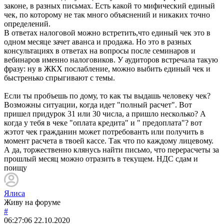
законе, в разных письмах. Есть какой то мифический единый
чек, по которому не так много объяснений и никаких точно
определений.
В ответах налоговой можно встретить,что единый чек это в
одном месяце зачет аванса и продажа. Но это в разных
консультациях в ответах на вопросы после семинаров и
вебинаров именно налоговиков. У аудиторов встречала такую
фразу: ну в ЖКХ послабление, можно выбить единый чек и
быстренько спрыгивают с темы.
Если ты пробъешь по дому, то как ты выдашь человеку чек?
Возможны ситуации, когда идет "полный расчет". Вот
пришел придурок 31 или 30 числа, а пришло несколько? А
когда у тебя в чеке "оплата кредита" и " предоплата"? вот
жэтот чек гражданин может потребованть или получить в
момент расчета в твоей кассе. Так что по каждому лицевому.
А да, торжественно клянусь найти письмо, что перерасчеты за
прошлый месяц можно отразить в текущем. НДС сдам и
поищу
Ялиса
Живу на форуме
#
06:27:06
22.10.2020