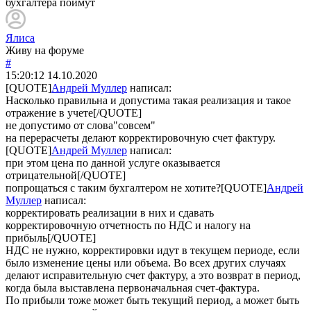
бухгалтера поймут
Ялиса
Живу на форуме
#
15:20:12
14.10.2020
[QUOTE]
Андрей Муллер
написал:
Насколько правильна и допустима такая реализация и такое
отражение в учете[/QUOTE]
не допустимо от слова"совсем"
на перерасчеты делают корректировочную счет фактуру.
[QUOTE]
Андрей Муллер
написал:
при этом цена по данной услуге оказывается
отрицательной[/QUOTE]
попрощаться с таким бухгалтером не хотите?[QUOTE]
Андрей
Муллер
написал:
корректировать реализации в них и сдавать
корректировочную отчетность по НДС и налогу на
прибыль[/QUOTE]
НДС не нужно, корректировки идут в текущем периоде, если
было изменение цены или объема. Во всех других случаях
делают исправительную счет фактуру, а это возврат в период,
когда была выставлена первоначальная счет-фактура.
По прибыли тоже может быть текущий период, а может быть