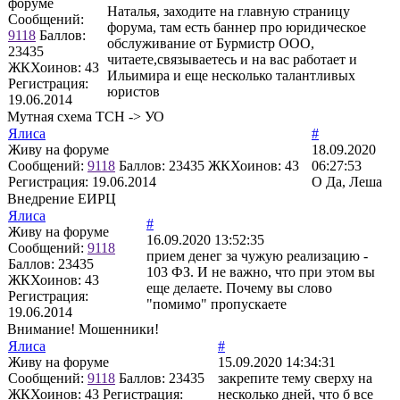
форуме
Наталья, заходите на главную страницу
Сообщений:
форума, там есть баннер про юридическое
9118
Баллов:
обслуживание от Бурмистр ООО,
23435
читаете,связываетесь и на вас работает и
ЖКХоинов: 43
Ильимира и еще несколько талантливых
Регистрация:
юристов
19.06.2014
Мутная схема ТСН -> УО
Ялиса
#
Живу на форуме
18.09.2020
Сообщений:
9118
Баллов:
23435
ЖКХоинов: 43
06:27:53
Регистрация:
19.06.2014
О Да, Леша
Внедрение ЕИРЦ
Ялиса
#
Живу на форуме
16.09.2020 13:52:35
Сообщений:
9118
прием денег за чужую реализацию -
Баллов:
23435
103 ФЗ. И не важно, что при этом вы
ЖКХоинов: 43
еще делаете. Почему вы слово
Регистрация:
"помимо" пропускаете
19.06.2014
Внимание! Мошенники!
Ялиса
#
Живу на форуме
15.09.2020 14:34:31
Сообщений:
9118
Баллов:
23435
закрепите тему сверху на
ЖКХоинов: 43
Регистрация:
несколько дней, что б все