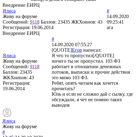
Внедрение ЕИРЦ
Ялиса
#
Живу на форуме
14.09.2020
Сообщений:
9118
Баллов:
23435
ЖКХоинов: 43
09:25:41
Регистрация:
19.06.2014
ага
Внедрение ЕИРЦ
#
14.09.2020 07:55:27
[QUOTE]
Егор
написал:
Ялиса
Я что то пропустил[/QUOTE]
Живу на форуме
ничего ты не пропустил. 103 ФЗ
Сообщений:
9118
работает в отношении денежных
Баллов:
23435
потоков, выписки и прочие действия
ЖКХоинов: 43
это мимо 103 ФЗ.
Регистрация:
Ребят, опять читаем как хочется
19.06.2014
прочитать?
Юль и если не сложно дай с сылку, где
обсуждали, я чет не помню таких
выводов
Ялиса
Живу на форуме
#