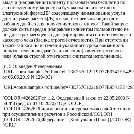
выдачи (направления) клиенту пользователем бесплатно по
его письменному запросу на бумажном носителе или в
электронной форме,[B] содержащему наименование услуги,
дату и сумму расчета,[/B] в срок, не превышающий пяти
рабочих дней со дня получения такого запроса. Такой запрос
должен быть передан (направлен) клиентом пользователю не
позднее трех месяцев со дня формирования соответствующего
кассового чека (бланка строгой отчетности). При отсутствии
такого запроса по истечении указанного срока обязанность
пользователя по выдаче (направлению) клиенту кассового
чека (бланка строгой отчетности) считается исполненной.
(п. 5.10 введен Федеральным
[URL=consultantplus://offline/ref=73E757C12219D77E954
от 06.06.2019 N 129-ФЗ)
[URL=consultantplus://offline/ref=73E757C12219D77E954
[COLOR=#262626]ст. 1.2, Федеральный закон от 22.05.2003 N
54-ФЗ (ред. от 01.10.2020) "О[/COLOR]
[COLOR=#262626]применении контрольно-кассовой техники
при осуществлении расчетов в Российской[/COLOR]
[COLOR=#262626]Федерации" {КонсультантПлюс}[/COLOR]
[/URL]