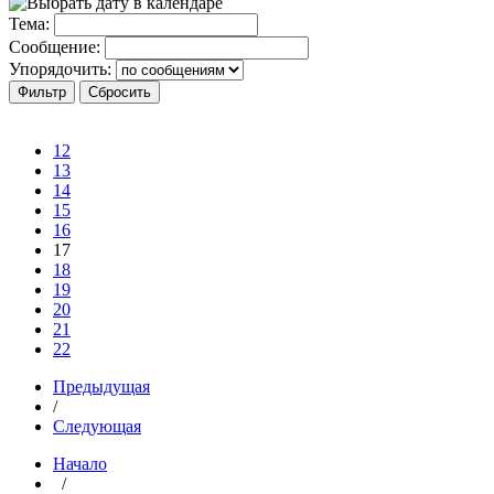
Тема:
Сообщение:
Упорядочить:
12
13
14
15
16
17
18
19
20
21
22
Предыдущая
/
Следующая
Начало
/