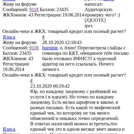
Живу на форуме
написал:
Сообщений:
9118
Баллов:
23435
Аудиторскую
ЖКХоинов: 43
Регистрация:
19.06.2014
проверку чего? :)
[/QUOTE]
qws
Онлайн-чеки в ЖКХ: товарный кредит или полный расчет?
Ялиса
#
Живу на форуме
28.10.2020 12:18:43
Сообщений:
9118
burmistr
, о, блин! Пересмотрела слайды с
Баллов:
23435
семинара по ККТ, обещанное тебе письмо
ЖКХоинов: 43
было отозвано ИФНС!!! а чудесный
Регистрация:
аудитор на него ссылалась. Ничего
19.06.2014
личного
Онлайн-чеки в ЖКХ: товарный кредит или полный расчет?
#
23.10.2020 06:19:42
Юр, по каждому лицевому с разбивкой на
услуги ( в идеале). Но точно по каждому
лицевому. Есть мелки шрифтом в законе, в
разных письмах. Есть какой то мифический
единый чек, по которому не так много
объяснений и никаких точно определений.
В ответах налоговой можно встретить,что
Ялиса
единый чек это в одном месяце зачет аванса и