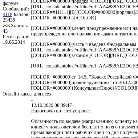
[COLOR=#000000]порядка[/COLOR][/URL][COLOR
форуме
[URL=consultantplus://offline/ref=AA4888A
Сообщений:
[COLOR=#111111][B][COLOR=#000000]порядка[/
9118
Баллов:
[COLOR=#000000] -[/COLOR]
23435
ЖКХоинов:
[COLOR=#000000]влечет предупреждение или нало
43
предупреждение или наложение административног
Регистрация:
19.06.2014
[COLOR=#000000](часть 4 введена Федеральным
[URL=consultantplus://offline/ref=AA4888A
[COLOR=#000000]законом[/COLOR][/URL][COLOR
[URL=consultantplus://offline/ref=AA4888A
[COLOR=#000000]ст. 14.5, "Кодекс Российской 
[COLOR=#000000]правонарушениях" от 30.12.2001
[COLOR=#000000]{КонсультантПлюс}[/COLOR][
Онлайн кассы для всех
#
12.10.2020 08:39:47
Налоговую вот это устроит:
Обязанность по выдаче (направлению) клиенту ка
клиенту пользователем бесплатно по его письменн
превышающий пяти рабочих дней со дня получения
соответствующего кассового чека (бланка строгой