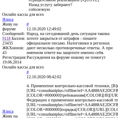
Назад услугу забирают?
соболезную
Онлайн кассы для всех
Ялиса
Живу на
#
форуме
12.10.2020 12:49:02
Сообщений:
Народ, на сегодняшний день ситуация такова:
9118
Баллов:
хотите закрыться от штрафов - пишите
23435
официальное письмо. Налоговики в регионах
ЖКХоинов:
дают несколько противоречивые ответы. А при
43
именном ответе вы защитите именно себя.
Регистрация:
Рассуждения на форуме никому не помогут
19.06.2014
Онлайн кассы для всех
#
12.10.2020 08:42:02
4. Применение контрольно-кассовой техники, [B]к
[URL=consultantplus://offline/ref=AA4888A
[COLOR=#000000]требованиям[/COLOR][/B][/URL]
Федерации о применении контрольно-кассовой т
[URL=consultantplus://offline/ref=AA4888A
[COLOR=#000000]порядка[/COLOR][/URL][COLOR=
Ялиса
[URL=consultantplus://offline/ref=AA4888A
Живу на