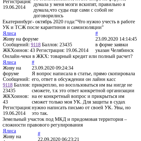
Регистрация:
думала у меня мозги вскипят, правильно я
19.06.2014
думала,что суды еще сами с собой не
договорились
Екатеринбург- октябрь 2020 года:"Что нужно учесть в работе
УК и ТСЖ после карантинов и самоизоляции"
Ялиса
#
Живу на форуме
23.09.2020 14:14:45
Сообщений:
9118
Баллов:
23435
в форме заявки
ЖКХоинов: 43
Регистрация:
19.06.2014
указан Челябинск
Онлайн-чеки в ЖКХ: товарный кредит или полный расчет?
Ялиса
#
Живу на
23.09.2020 09:24:34
форуме
Я вопрос написала в статье, прямо скопировала
Сообщений:
его, ответ в обсуждении он лайнн касс
9118
Баллов:
прикреплю, но восользоваться им вы нигде не
23435
сможете, т.к это ответ конкретной организации
ЖКХоинов:
на ее конкретный вопрос и прикрыться им
43
сможет только моя УК. Для защиты в судах
Регистрация:
нужно написать письмо от своей УК. Увы, но
19.06.2014
это так.
Земельный участок под МКД и придомовая территория –
сложности правового регулирования
Ялиса
#
Живу на
22.09.2020 06:23:21