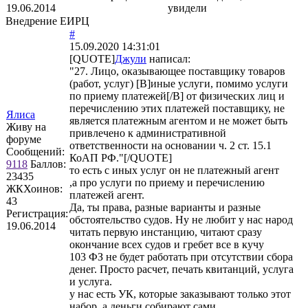
19.06.2014
увидели
Внедрение ЕИРЦ
#
15.09.2020 14:31:01
[QUOTE]
Джули
написал:
"27. Лицо, оказывающее поставщику товаров
(работ, услуг) [B]иные услуги, помимо услуги
по приему платежей[/B] от физических лиц и
перечислению этих платежей поставщику, не
Ялиса
является платежным агентом и не может быть
Живу на
привлечено к административной
форуме
ответственности на основании ч. 2 ст. 15.1
Сообщений:
КоАП РФ."[/QUOTE]
9118
Баллов:
то есть с иных услуг он не платежный агент
23435
,а про услуги по приему и перечислению
ЖКХоинов:
платежей агент.
43
Да, ты права, разные варианты и разные
Регистрация:
обстоятельство судов. Ну не любит у нас народ
19.06.2014
читать первую инстанцию, читают сразу
окончание всех судов и гребет все в кучу
103 ФЗ не будет работать при отсутствии сбора
денег. Просто расчет, печать квитанций, услуга
и услуга.
у нас есть УК, которые заказывают только этот
набор, а деньги собирают сами