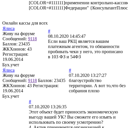
[COLOR=#111111]применении контрольно-кассово
[COLOR=#111111]Федерации" {КонсультантПлю
Онлайн кассы для всех
Ялиса
#
Живу на форуме
08.10.2020 14:45:47
Сообщений:
9118
Если ваш РКЦ является вашим
Баллов:
23435
платежным агентом, то обязанности
ЖКХоинов: 43
пробивать чеки у него, это прописано
Регистрация:
в 103 ФЗ и 54ФЗ
19.06.2014
Бух.учет
Ялиса
#
Живу на форуме
07.10.2020 13:27:27
Сообщений:
9118
Баллов:
23435
благоустройство
ЖКХоинов: 43
Регистрация:
территории. А вот то,что без
19.06.2014
собрания плохо
Бух.учет
#
07.10.2020 13:26:35
Этот объект будет приносить экономическую
выгоду вашей УК? Вы сможете его изъять и
использовать по своему усмотрению?
4. Актив принимается организацией к