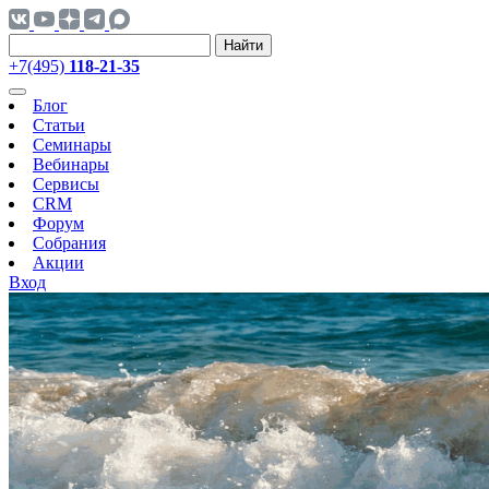
Найти
+7(495)
118-21-35
Блог
Статьи
Семинары
Вебинары
Сервисы
CRM
Форум
Собрания
Акции
Вход