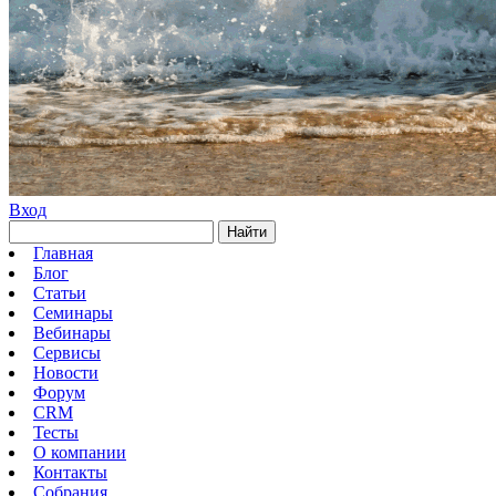
Вход
Найти
Главная
Блог
Статьи
Семинары
Вебинары
Сервисы
Новости
Форум
CRM
Тесты
О компании
Контакты
Собрания