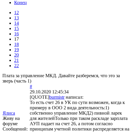
Конец
12
13
14
15
16
17
18
19
20
21
22
Плата за управление МКД. Давайте разберемся, что это за
зверь (часть 1)
#
29.10.2020 12:45:34
[QUOTE]
burmistr
написал:
То есть счет 26 в УК по сути возможен, когда к
примеру в ООО 2 вида деятельность:1)
Ялиса
собственно управление МКД2) пивной ларек
Живу на
для жителейТолько при таком раскладе зарплата
форуме
АУП падает на счет 26, а потом согласно
Сообщений:
принципам учетной политики распределяется на