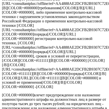
[URL=consultantplus://offline/ref=AA4888AE2DCFB2B930
[B][COLOR=#000000]требованиям[/COLOR][/B][/URL]
[COLOR=#000000], либо применение контрольно-кассовой
техники с нарушением установленных законодательством
Российской Федерации о применении контрольно-кассовой
техники [/COLOR]
[URL=consultantplus://offline/ref=AA4888AE2DCFB2B930
[COLOR=#000000]порядка[/COLOR][/URL]
[COLOR=#000000] регистрации контрольно-кассовой
техники, [/COLOR]
[URL=consultantplus://offline/ref=AA4888AE2DCFB2B930
[COLOR=#000000]порядка[/COLOR][/URL]
[COLOR=#000000], сроков и условий ее перерегистрации,
[/COLOR][COLOR=#111111][B][COLOR=#000000] [/COLOR]
[/B][/COLOR]
[URL=consultantplus://offline/ref=AA4888AE2DCFB2B930
[COLOR=#111111][B][COLOR=#000000]порядка[/COLOR][/B]
[/COLOR][/URL][COLOR=#111111][B][COLOR=#000000] и
условий ее применения[/COLOR][/B][/COLOR]
[COLOR=#000000] -[/COLOR]
[COLOR=#000000]влечет предупреждение или наложение
административного штрафа на должностных лиц в размере от
полутора тысяч до трех тысяч рублей; на юридических лиц -
предупреждение или наложение административного штрафа в