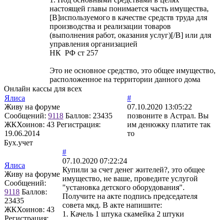
настоящей главы понимается часть имущества,
[B]используемого в качестве средств труда для
производства и реализации товаров
(выполнения работ, оказания услуг)[/B] или для
управления организацией
НК РФ ст 257
Это не основное средство, это общее имущество,
расположенное на территории данного дома
Онлайн кассы для всех
Ялиса
#
Живу на форуме
07.10.2020 13:05:22
Сообщений:
9118
Баллов:
23435
позвоните в Астрал. Вы
ЖКХоинов: 43
Регистрация:
им денюжку платите так
19.06.2014
то
Бух.учет
#
07.10.2020 07:22:24
Ялиса
Купили за счет денег жителей?, это общее
Живу на форуме
имущество, не ваше, проведите услугой
Сообщений:
"установка детского оборудования".
9118
Баллов:
Получите на акте подпись председателя
23435
совета мкд. В акте напишите:
ЖКХоинов: 43
1. Качель 1 штука скамейка 2 штуки
Регистрация: