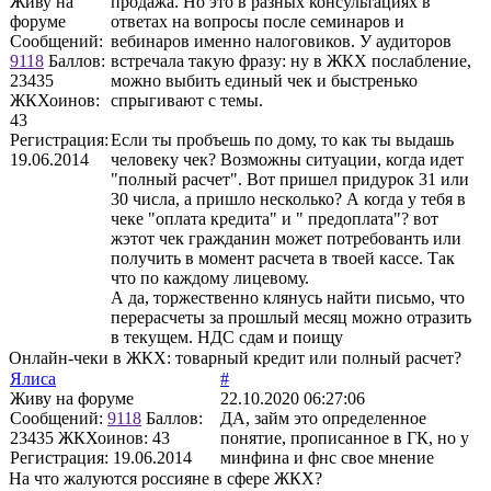
Живу на
продажа. Но это в разных консультациях в
форуме
ответах на вопросы после семинаров и
Сообщений:
вебинаров именно налоговиков. У аудиторов
9118
Баллов:
встречала такую фразу: ну в ЖКХ послабление,
23435
можно выбить единый чек и быстренько
ЖКХоинов:
спрыгивают с темы.
43
Регистрация:
Если ты пробъешь по дому, то как ты выдашь
19.06.2014
человеку чек? Возможны ситуации, когда идет
"полный расчет". Вот пришел придурок 31 или
30 числа, а пришло несколько? А когда у тебя в
чеке "оплата кредита" и " предоплата"? вот
жэтот чек гражданин может потребованть или
получить в момент расчета в твоей кассе. Так
что по каждому лицевому.
А да, торжественно клянусь найти письмо, что
перерасчеты за прошлый месяц можно отразить
в текущем. НДС сдам и поищу
Онлайн-чеки в ЖКХ: товарный кредит или полный расчет?
Ялиса
#
Живу на форуме
22.10.2020 06:27:06
Сообщений:
9118
Баллов:
ДА, займ это определенное
23435
ЖКХоинов: 43
понятие, прописанное в ГК, но у
Регистрация:
19.06.2014
минфина и фнс свое мнение
На что жалуются россияне в сфере ЖКХ?