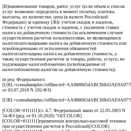
[B]наименование товаров, работ, услуг (если объем и список
услуг возможно определить в момент оплаты), платежа,
выплаты, их количество, цена (в валюте Российской
Федерации) за единицу [/B]с учетом скидок и наценок,
стоимость с учетом скидок и наценок, с указанием ставки
налога на добавленную стоимость (за исключением случаев
осуществления расчетов пользователями, не являющимися
налогоплательщиками налога на добавленную стоимость или
освобожденными от исполнения обязанностей
налогоплательщика налога на добавленную стоимость, а
также осуществления расчетов за товары, работы, услуги, не
подлежащие налогообложению (освобождаемые от
налогообложения) налогом на добавленную стоимость);
(в ред. Федерального
[URL=consultantplus://offline/ref=AA9880654ABCBB43AE
от 03.07.2018 N 192-ФЗ)
[URL=consultantplus://offline/ref=AA9880654ABCBB43AE
[COLOR=#111111]ст. 4.7, Федеральный закон от 22.05.2003 N
54-ФЗ (ред. от 01.10.2020) "О[/COLOR]
[COLOR=#111111]применении контрольно-кассовой техники
при осуществлении расчетов в Российской[/COLOR]