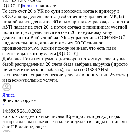
12:45:34
29.10.2020
[QUOTE]
burmistr
написал:
То есть счет 26 в УК по сути возможен, когда к примеру в
ООО 2 вида деятельность:1) собственно управление МКД2)
пивной ларек для жителейТолько при таком раскладе зарплата
АУП падает на счет 26, а потом согласно принципам учетной
политики распределяется на счет 20 по нужному виду
деятельности.В обычной же УК - управление - ОСНОВНОЙ
вид деятельности, а значит это счет 20 "Основное
производство".P/S Кокин походу не знает, что есть план
счетов и далек от бухучёта.[/QUOTE]
Добавлю. Если нет прямых договоров по коммуналке и у вас
базой распределения 26 счета была выбрана выручка ( просто
не можете ничего не выбрать), то вы его ОБЯЗАНЫ
распределить управленческие услуги ( в понимании 26 счета)
и на коммунальные услуги.
Ялиса
Живу на форуме
#
14:36:05
28.10.2020
во во, в соседней ветке писала Юре про лектора-аудитора,
которая давала серьезные ссылки и делала выводы на письмо
фнс НЕ действующее