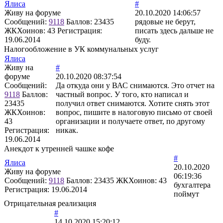
Ялиса
#
Живу на форуме
20.10.2020 14:06:57
Сообщений:
9118
Баллов:
23435
рядовые не берут,
ЖКХоинов: 43
Регистрация:
писать здесь дальше не
19.06.2014
буду.
Налогообложение в УК коммунальных услуг
Ялиса
Живу на
#
форуме
20.10.2020 08:37:54
Сообщений:
Да откуда они у ВАС снимаются. Это отчет на
9118
Баллов:
частный вопрос. У того, кто написал и
23435
получил ответ снимаются. Хотите снять этот
ЖКХоинов:
вопрос, пишите в налоговую письмо от своей
43
организации и получаете ответ, по другому
Регистрация:
никак.
19.06.2014
Анекдот к утренней чашке кофе
#
Ялиса
20.10.2020
Живу на форуме
06:19:36
Сообщений:
9118
Баллов:
23435
ЖКХоинов: 43
бухгалтера
Регистрация:
19.06.2014
поймут
Отрицательная реализация
#
14.10.2020 15:20:12