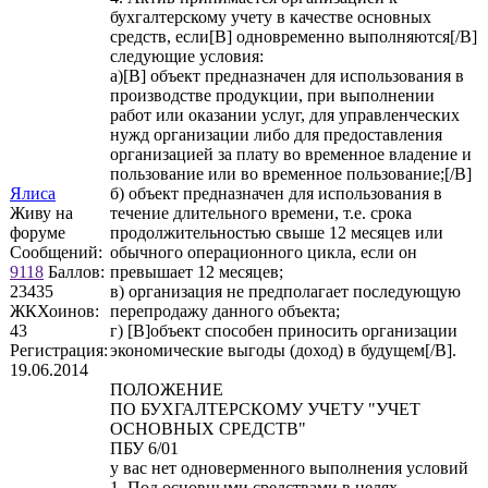
бухгалтерскому учету в качестве основных
средств, если[B] одновременно выполняются[/B]
следующие условия:
а)[B] объект предназначен для использования в
производстве продукции, при выполнении
работ или оказании услуг, для управленческих
нужд организации либо для предоставления
организацией за плату во временное владение и
пользование или во временное пользование;[/B]
Ялиса
б) объект предназначен для использования в
Живу на
течение длительного времени, т.е. срока
форуме
продолжительностью свыше 12 месяцев или
Сообщений:
обычного операционного цикла, если он
9118
Баллов:
превышает 12 месяцев;
23435
в) организация не предполагает последующую
ЖКХоинов:
перепродажу данного объекта;
43
г) [B]объект способен приносить организации
Регистрация:
экономические выгоды (доход) в будущем[/B].
19.06.2014
ПОЛОЖЕНИЕ
ПО БУХГАЛТЕРСКОМУ УЧЕТУ "УЧЕТ
ОСНОВНЫХ СРЕДСТВ"
ПБУ 6/01
у вас нет одноверменного выполнения условий
1. Под основными средствами в целях