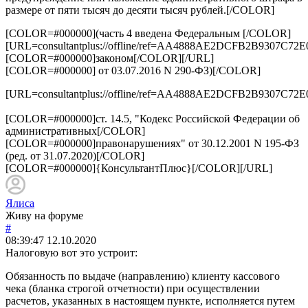
размере от пяти тысяч до десяти тысяч рублей.[/COLOR]
[COLOR=#000000](часть 4 введена Федеральным [/COLOR]
[URL=consultantplus://offline/ref=AA4888AE2DCFB2B930
[COLOR=#000000]законом[/COLOR][/URL]
[COLOR=#000000] от 03.07.2016 N 290-ФЗ)[/COLOR]
[URL=consultantplus://offline/ref=AA4888AE2DCFB2B930
[COLOR=#000000]ст. 14.5, "Кодекс Российской Федерации об
административных[/COLOR]
[COLOR=#000000]правонарушениях" от 30.12.2001 N 195-ФЗ
(ред. от 31.07.2020)[/COLOR]
[COLOR=#000000]{КонсультантПлюс}[/COLOR][/URL]
Ялиса
Живу на форуме
#
08:39:47
12.10.2020
Налоговую вот это устроит:
Обязанность по выдаче (направлению) клиенту кассового
чека (бланка строгой отчетности) при осуществлении
расчетов, указанных в настоящем пункте, исполняется путем