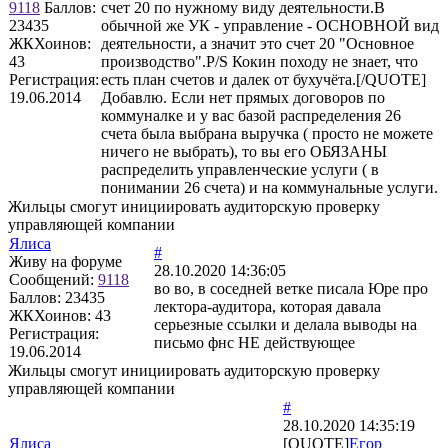
9118
Баллов:
счет 20 по нужному виду деятельности.В
23435
обычной же УК - управление - ОСНОВНОЙ вид
ЖКХоинов:
деятельности, а значит это счет 20 "Основное
43
производство".P/S Кокин походу не знает, что
Регистрация:
есть план счетов и далек от бухучёта.[/QUOTE]
19.06.2014
Добавлю. Если нет прямых договоров по
коммуналке и у вас базой распределения 26
счета была выбрана выручка ( просто не можете
ничего не выбрать), то вы его ОБЯЗАНЫ
распределить управленческие услуги ( в
понимании 26 счета) и на коммунальные услуги.
Жильцы смогут инициировать аудиторскую проверку
управляющей компании
Ялиса
#
Живу на форуме
28.10.2020 14:36:05
Сообщений:
9118
во во, в соседней ветке писала Юре про
Баллов:
23435
лектора-аудитора, которая давала
ЖКХоинов: 43
серьезные ссылки и делала выводы на
Регистрация:
письмо фнс НЕ действующее
19.06.2014
Жильцы смогут инициировать аудиторскую проверку
управляющей компании
#
28.10.2020 14:35:19
Ялиса
[QUOTE]
Егор