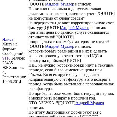
[QUOTE]
Андрей Муллер
написал:
Насколько правильна и допустима такая
реализация и такое отражение в учете[/QUOTE]
не допустимо от слова"совсем"
на перерасчеты делают корректировочную счет
фактуру.[QUOTE]
Андрей Муллер
написал:
при этом цена по данной услуге оказывается
отрицательной[/QUOTE]
Ялиса
попрощаться с таким бухгалтером не хотите?
Живу на
[QUOTE]
Андрей Муллер
написал:
форуме
корректировать реализации в них и сдавать
Сообщений:
корректировочную отчетность по НДС и
9118
Баллов:
налогу на прибыль[/QUOTE]
23435
НДС не нужно, корректировки идут в текущем
ЖКХоинов:
периоде, если было изменение цены или
43
объема. Во всех других случаях делают
Регистрация:
исправительную счет фактуру, а это возврат в
19.06.2014
период, когда была выставлена первоначальная
счет-фактура.
По прибыли тоже может быть текущий период,
а может быть возврат в прошлый год.
ЭТО АЗБУКА!!![QUOTE]
Андрей Муллер
написал:
По итогу Застройщику формируют акт с
отрицательной реализацией [/QUOTE]