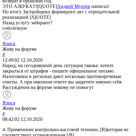
возврат в прошлый год.
ЭТО АЗБУКА!!![QUOTE]
Андрей Муллер
написал:
По итогу Застройщику формируют акт с отрицательной
реализацией [/QUOTE]
Назад услугу забирают?
соболезную
Ялиса
Живу на форуме
#
12:49:02
12.10.2020
Народ, на сегодняшний день ситуация такова: хотите
закрыться от штрафов - пишите официальное письмо.
Налоговики в регионах дают несколько противоречивые
ответы. А при именном ответе вы защитите именно себя.
Рассуждения на форуме никому не помогут
Ялиса
Живу на форуме
#
08:42:02
12.10.2020
4. Применение контрольно-кассовой техники, [B]которая не
соответствует установленным [/B]