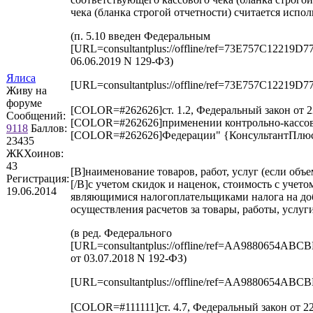
чека (бланка строгой отчетности) считается испо
(п. 5.10 введен Федеральным
[URL=consultantplus://offline/ref=73E757C1
06.06.2019 N 129-ФЗ)
Ялиса
[URL=consultantplus://offline/ref=73E757C1
Живу на
форуме
[COLOR=#262626]ст. 1.2, Федеральный закон от 22
Сообщений:
[COLOR=#262626]применении контрольно-кассов
9118
Баллов:
[COLOR=#262626]Федерации" {КонсультантПлю
23435
ЖКХоинов:
43
[B]наименование товаров, работ, услуг (если объ
Регистрация:
[/B]с учетом скидок и наценок, стоимость с учет
19.06.2014
являющимися налогоплательщиками налога на доб
осуществления расчетов за товары, работы, услу
(в ред. Федерального
[URL=consultantplus://offline/ref=AA98806
от 03.07.2018 N 192-ФЗ)
[URL=consultantplus://offline/ref=AA98806
[COLOR=#111111]ст. 4.7, Федеральный закон от 22