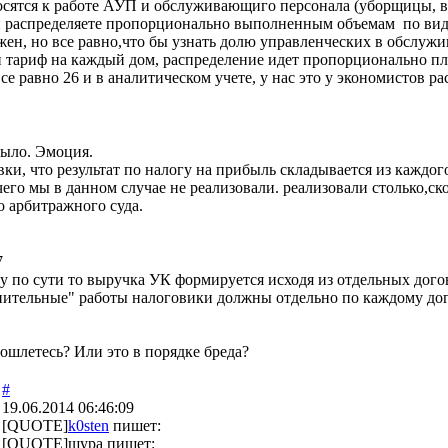
тносятся к работе АУП и обслуживающиго персонала (уборщицы, в
и распределяете пропорционально выполненным объемам по видам
нужен, но все равно,что бы узнать долю управленческих в обслуж
тариф на каждый дом, распределение идет пропорционально пло
се равно 26 и в аналитическом учете, у нас это у экономистов р
было. Эмоция.
ки, что результат по налогу на прибыль складывается из каждого
его мы в данном случае не реализовали. реализовали столько,с
о арбитражного суда.
7
]ну по сути то выручка УК формируется исходя из отдельных догов
ительные" работы налоговики должны отдельно по каждому дого
ошлетесь? Или это в порядке бреда?
#
19.06.2014 06:46:09
[QUOTE]
k0sten
пишет:
[QUOTE]
шура
пишет: