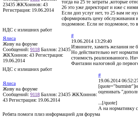
тогда на 25 те затраты ,которые о
23435
ЖКХоинов: 43
26 это уже директорат и иже с ним
Регистрация:
19.06.2014
Если доп услуг нет, то 25 вам не 
сформировать цену обслуживания и 
подомовое. Если не подомовое, то в
НДС с излишних работ
#
Ялиса
19.06.2014 13:29:40
Живу на форуме
Извините, хамить желания не 
Сообщений:
9118
Баллов:
23435
Но действительно нет норматив
ЖКХоинов: 43
Регистрация:
стоимость реализованного. Нич
19.06.2014
Фантазии налоговой до первог
НДС с излишних работ
#
19.06.2014 06:52:2
Ялиса
[quote="burmistr"
Живу на форуме
оценивать "дополн
Сообщений:
9118
Баллов:
23435
ЖКХоинов:
43
Регистрация:
19.06.2014
...[/quote]
А на нормативку с
Ребята помоги плиз информацией для форума