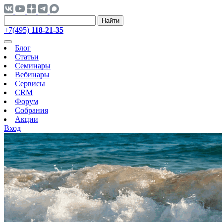
Найти
+7(495)
118-21-35
Блог
Статьи
Семинары
Вебинары
Сервисы
CRM
Форум
Собрания
Акции
Вход