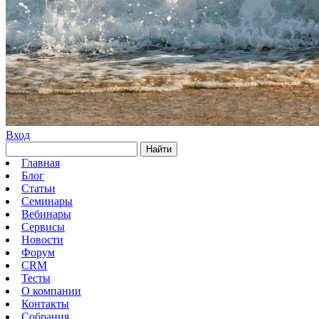
Вход
Найти
Главная
Блог
Статьи
Семинары
Вебинары
Сервисы
Новости
Форум
CRM
Тесты
О компании
Контакты
Собрания