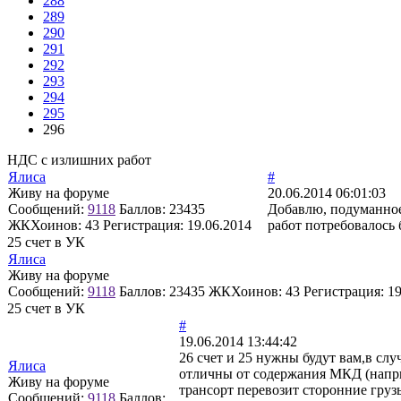
288
289
290
291
292
293
294
295
296
НДС с излишних работ
Ялиса
#
Живу на форуме
20.06.2014 06:01:03
Сообщений:
9118
Баллов:
23435
Добавлю, подуманное 
ЖКХоинов: 43
Регистрация:
19.06.2014
работ потребовалось 
25 счет в УК
Ялиса
Живу на форуме
Сообщений:
9118
Баллов:
23435
ЖКХоинов: 43
Регистрация:
19
25 счет в УК
#
19.06.2014 13:44:42
26 счет и 25 нужны будут вам,в сл
Ялиса
отличны от содержания МКД (наприм
Живу на форуме
трансорт перевозит сторонние груз
Сообщений:
9118
Баллов: