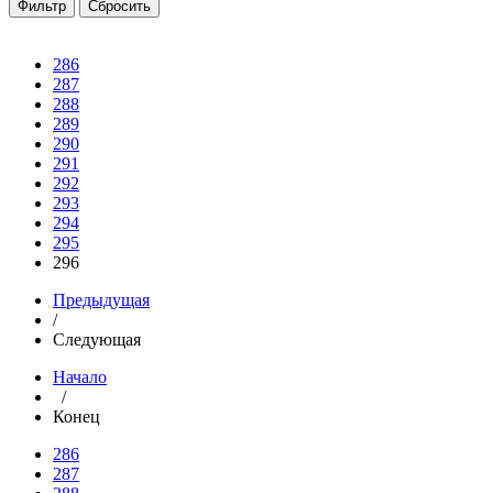
286
287
288
289
290
291
292
293
294
295
296
Предыдущая
/
Следующая
Начало
/
Конец
286
287