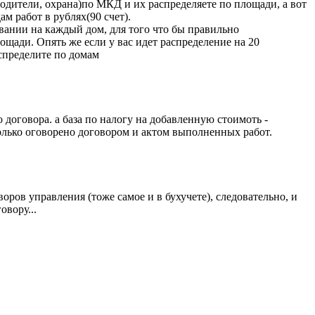
одители, охрана)по МКД и их распределяете по площади, а вот
 работ в рублях(90 счет).
ивании на каждый дом, для того что бы правильно
щади. Опять же если у вас идет распределение на 20
аспределите по домам
 договора. а база по налогу на добавленную стоимоть -
колько оговорено договором и актом выполненных работ.
оров управления (тоже самое и в бухучете), следовательно, и
вору...