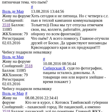
пятничная тема. что пьем?
#
Воль де Мар
13.08.2016 13:44:56
Живу на форуме
Хоть сегодня и не пятница. Но с четверга с.г.
Сообщений:
пью в теплой кампании коммунальщиков
3518
Баллов:
Тольятти)) Пока мы тут отпуска отмечаем
11085
свои, вы, коллеги, работайте, держите
ЖКХоинов: 79
оборону по всем фронтам))))
Регистрация:
Что пьём? А всего помногу. Главное-отучили
02.03.2016
друзей от Боски. Да здравствуют винзаводы
Крвснодарского края и их продукция!!!!
Чибису подарили неваляшку
Воль де Мар
#
Живу на форуме
10.08.2016 08:56:44
Сообщений:
3518
Сибирская Я
, судя по фотографии,
Баллов:
11085
пацаны остались довольны. А
ЖКХоинов: 79
товарищи они или вороги злейшие -
Регистрация:
время покажет )
02.03.2016
Чибису подарили неваляшку
Воль де Мар
#
Живу на
08.08.2016 22:34:41
форуме
Кто не в курсе, г. Котовск Тамбовской губернии
Сообщений:
- паханский город. Не пацанский, а именно
3518
Баллов:
паханский, усё по понятиям. Главный ЖКХ-