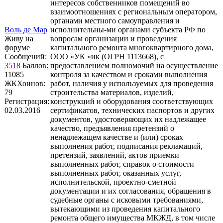
интересов собственников помещений во
взаимоотношениях с региональным оператором,
органами местного самоуправления и
Воль де Мар
исполнительны-ми органами субъекта РФ по
Живу на
вопросам организации и проведения
форуме
капитального ремонта многоквартирного дома,
Сообщений:
ООО «УК «ик (ОГРН 1113668), с
3518
Баллов:
предоставлением полномочий на осуществление
11085
контроля за качеством и сроками выполнения
ЖКХоинов:
работ, наличия у используемых для проведения
79
строительства материалов, изделий,
Регистрация:
конструкций и оборудования соответствующих
02.03.2016
сертификатов, технических паспортов и других
документов, удостоверяющих их надлежащее
качество, предъявления претензий о
ненадлежащем качестве и (или) сроках
выполнения работ, подписания рекламаций,
претензий, заявлений, актов приемки
выполненных работ, справок о стоимости
выполненных работ, оказанных услуг,
исполнительской, проектно-сметной
документации и их согласования, обращения в
судебные органы с исковыми требованиями,
вытекающими из проведения капитального
ремонта общего имущества МКЖД, в том числе