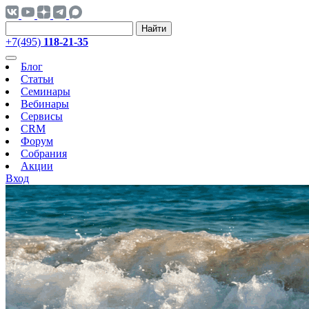
Найти
+7(495)
118-21-35
Блог
Статьи
Семинары
Вебинары
Сервисы
CRM
Форум
Собрания
Акции
Вход