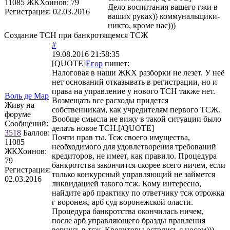
11085
ЖКХоинов: 79
Дело воспитания вашего гжи в
Регистрация:
02.03.2016
ваших руках)) коммунальщики-
никто, кроме нас)))
Создание ТСН при банкротящемся ТСЖ
#
19.08.2016 21:58:35
[QUOTE]
Егор
пишет:
Налоговая в наши ЖКХ разборки не лезет. У неё
нет оснований отказывать в регистрации, но и
права на управление у нового ТСН также нет.
Воль де Мар
Возмещать все расходы придется
Живу на
собственникам, как учредителям первого ТСЖ.
форуме
Вообще смысла не вижу в такой ситуации было
Сообщений:
делать новое ТСН.[/QUOTE]
3518
Баллов:
Почти прав ты. Тсж своего имущества,
11085
необходимого для удовлетворения требований
ЖКХоинов:
кредиторов, не имеет, как правило. Процедура
79
банкротства закончится скорее всего ничем, если
Регистрация:
только конкурсный управляющий не займется
02.03.2016
ликвидацией такого тсж. Кому интересно,
найдите арб практику по ответчику тсж отрожка
г воронеж, арб суд воронежской оласти.
Процедура банкротства окончилась ничем,
после арб управляющего бразды правления
вернусь в тсж. Кредиторы остались с носом)))