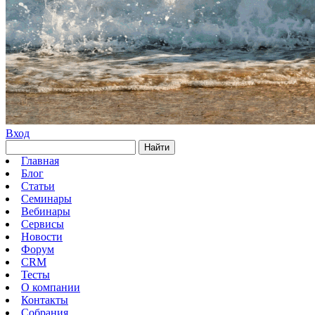
Вход
Найти
Главная
Блог
Статьи
Семинары
Вебинары
Сервисы
Новости
Форум
CRM
Тесты
О компании
Контакты
Собрания