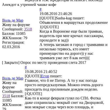
Анекдот к утренней чашке кофе
#
19.08.2016 21:46:26
[QUOTE]
Sasha-kag
пишет:
Воль де Мар
Объявления в маршрутках продолжение
Живу на форуме
1[/QUOTE]
Сообщений:
3518
Когда в Воронеже еще были трамваи,
Баллов:
11085
водитель при мне кричал: пассажиры,
ЖКХоинов: 79
проходите в зад))
Регистрация:
А теперь заезжаю в город с трамваями и
02.03.2016
несколько теряюсь, кто имеет
преимущество на дороге)) у нас
трамваев уже лет 8 как нет((((
[
Закрыто
]
Опрос по месту проведения слета 2017
#
19.08.2016 21:40:52
[QUOTE]
Егор
пишет:
Воль де Мар
Главное, что б не Питер. А то у нас погода
Живу на
просто непредсказуемая. Можно очень дорого
форуме
просидеть под проливным дождем неделю.
Сообщений:
[/QUOTE]
3518
Баллов:
Как-то в конце февраля гулял по СПб. Фотка
11085
даже сохранилась: мокрый снег на Дворцовой,
ЖКХоинов:
мои мокрые следы через всю площадь, и
79