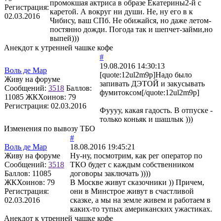
промокшая актриса в образе Екатерины2-й с
Регистрация:
каретой. А вокруг ни души. Не, ну его в к
02.03.2016
Чибису, ваш СПб. Не обижайся, но даже летом-
постянно дожди. Погода так и шепчет-займи,но
выпей)))
Анекдот к утренней чашке кофе
#
19.08.2016 14:30:13
Воль де Мар
[quote:12ul2m9p]Надо было
Живу на форуме
запивать ДЭТОЙ и закусывать
Сообщений:
3518
Баллов:
фумитоксом[/quote:12ul2m9p]
11085
ЖКХоинов: 79
Регистрация:
02.03.2016
Фуууу, какая гадость. В отпуске -
только коньяк и шашлык )))
Изменения по вывозу ТБО
#
Воль де Мар
18.08.2016 19:45:21
Живу на форуме
Ну-ну, посмотрим, как рег оператор по
Сообщений:
3518
ТКО будет с каждым собственником
Баллов:
11085
договоры заключать ))))
ЖКХоинов: 79
В Москве живут сказочники )) Причем,
Регистрация:
они в Минстрое живут в счастливой
02.03.2016
сказке, а мы на земле живем и работаем в
каких-то тупых американских ужастиках.
Анекдот к утренней чашке кофе