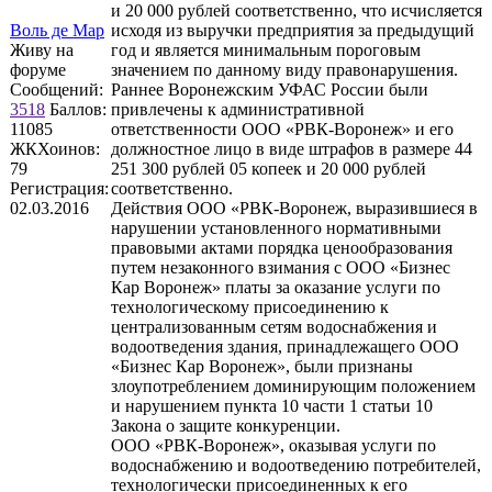
и 20 000 рублей соответственно, что исчисляется
Воль де Мар
исходя из выручки предприятия за предыдущий
Живу на
год и является минимальным пороговым
форуме
значением по данному виду правонарушения.
Сообщений:
Раннее Воронежским УФАС России были
3518
Баллов:
привлечены к административной
11085
ответственности ООО «РВК-Воронеж» и его
ЖКХоинов:
должностное лицо в виде штрафов в размере 44
79
251 300 рублей 05 копеек и 20 000 рублей
Регистрация:
соответственно.
02.03.2016
Действия ООО «РВК-Воронеж, выразившиеся в
нарушении установленного нормативными
правовыми актами порядка ценообразования
путем незаконного взимания с ООО «Бизнес
Кар Воронеж» платы за оказание услуги по
технологическому присоединению к
централизованным сетям водоснабжения и
водоотведения здания, принадлежащего ООО
«Бизнес Кар Воронеж», были признаны
злоупотреблением доминирующим положением
и нарушением пункта 10 части 1 статьи 10
Закона о защите конкуренции.
ООО «РВК-Воронеж», оказывая услуги по
водоснабжению и водоотведению потребителей,
технологически присоединенных к его