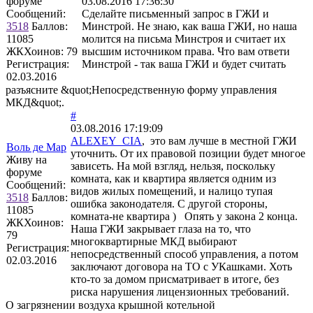
форуме
03.08.2016 17:36:30
Сообщений:
Сделайте письменный запрос в ГЖИ и
3518
Баллов:
Минстрой. Не знаю, как ваша ГЖИ, но наша
11085
молится на письма Минстроя и считает их
ЖКХоинов: 79
высшим источником права. Что вам ответи
Регистрация:
Минстрой - так ваша ГЖИ и будет считать
02.03.2016
разъясните &quot;Непосредственную форму управления
МКД&quot;.
#
03.08.2016 17:19:09
ALEXEY_CIA
, это вам лучше в местной ГЖИ
Воль де Мар
уточнить. От их правовой позиции будет многое
Живу на
зависеть. На мой взгляд, нельзя, поскольку
форуме
комната, как и квартира является одним из
Сообщений:
видов жилых помещений, и налицо тупая
3518
Баллов:
ошибка законодателя. С другой стороны,
11085
комната-не квартира ) Опять у закона 2 конца.
ЖКХоинов:
Наша ГЖИ закрывает глаза на то, что
79
многоквартирные МКД выбирают
Регистрация:
непосредственный способ управления, а потом
02.03.2016
заключают договора на ТО с УКашками. Хоть
кто-то за домом присматривает в итоге, без
риска нарушения лицензионных требований.
О загрязнении воздуха крышной котельной