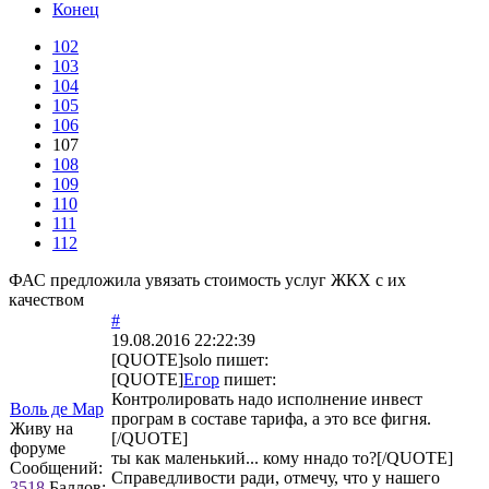
Конец
102
103
104
105
106
107
108
109
110
111
112
ФАС предложила увязать стоимость услуг ЖКХ с их
качеством
#
19.08.2016 22:22:39
[QUOTE]
solo
пишет:
[QUOTE]
Егор
пишет:
Контролировать надо исполнение инвест
Воль де Мар
програм в составе тарифа, а это все фигня.
Живу на
[/QUOTE]
форуме
ты как маленький... кому ннадо то?[/QUOTE]
Сообщений:
Справедливости ради, отмечу, что у нашего
3518
Баллов: