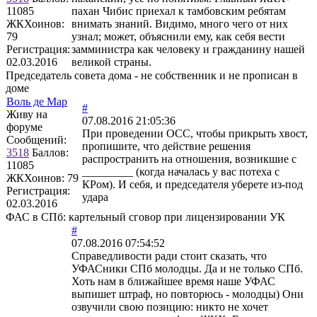
11085
пахан Чибис приехал к тамбовским ребятам
ЖКХоинов:
внимать знаний. Видимо, много чего от них
79
узнал; может, объяснили ему, как себя вести
Регистрация:
замминистра как человеку и гражданину нашей
02.03.2016
великой страны.
Председатель совета дома - не собственник и не прописан в
доме
Воль де Мар
#
Живу на
07.08.2016 21:05:36
форуме
При проведении ОСС, чтобы прикрыть хвост,
Сообщений:
пропишите, что действие решения
3518
Баллов:
распространить на отношения, возникшие с
11085
_________ (когда началась у вас потеха с
ЖКХоинов: 79
КРом). И себя, и председателя уберете из-под
Регистрация:
удара
02.03.2016
ФАС в СПб: картельный сговор при лицензировании УК
#
07.08.2016 07:54:52
Справедливости ради стоит сказать, что
УФАСники СПб молодцы. Да и не только СПб.
Хоть нам в ближайшее время наше УФАС
выпишет штраф, но повторюсь - молодцы) Они
озвучили свою позицию: никто не хочет