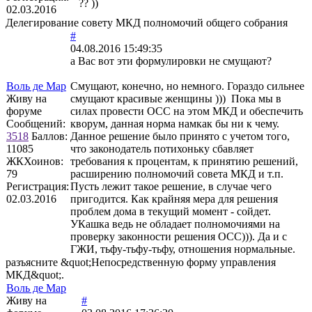
?? ))
02.03.2016
Делегирование совету МКД полномочий общего собрания
#
04.08.2016 15:49:35
а Вас вот эти формулировки не смущают?
Воль де Мар
Смущают, конечно, но немного. Гораздо сильнее
Живу на
смущают красивые женщины ))) Пока мы в
форуме
силах провести ОСС на этом МКД и обеспечить
Сообщений:
кворум, данная норма намкак бы ни к чему.
3518
Баллов:
Данное решение было принято с учетом того,
11085
что законодатель потихоньку сбавляет
ЖКХоинов:
требования к процентам, к принятию решений,
79
расширению полномочий совета МКД и т.п.
Регистрация:
Пусть лежит такое решение, в случае чего
02.03.2016
пригодится. Как крайняя мера для решения
проблем дома в текущий момент - сойдет.
УКашка ведь не обладает полномочиями на
проверку законности решения ОСС))). Да и с
ГЖИ, тьфу-тьфу-тьфу, отношения нормальные.
разъясните &quot;Непосредственную форму управления
МКД&quot;.
Воль де Мар
Живу на
#