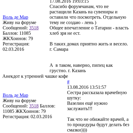
17.08.2016 19:03:15
Спасибо форумчанам, что не
растащили Казань на сувениры и
Воль де Мар
оставили что посмотреть. Отдельную
Живу на форуме
тему не создаю - лень )
Сообщений:
3518
Общее впечатление о Татарии - власть
Баллов:
11085
хлеб зря не ест.
ЖКХоинов: 79
Регистрация:
В таких домах приятно жить и весело.
02.03.2016
г. Самара
А в таком, наверно, пипец как
грустно. г. Казань
Анекдот к утренней чашке кофе
#
13.08.2016 13:51:57
Сестра рассказала врачебную
Воль де Мар
шутку:
Живу на форуме
Вазелин ещё нужно
Сообщений:
3518
Баллов:
заслужить!!!
11085
ЖКХоинов: 79
Регистрация:
02.03.2016
Так что не обижайте врачей, а
то процедуры будут делать без
смазки))))