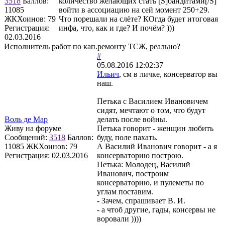
3518
Баллов:
количество желающих стать [S]бандитами[/S]
11085
войти в ассоциацию на сей момент 250+29.
ЖКХоинов: 79
Что порешали на слёте? КОгда будет итоговая
Регистрация:
инфа, что, как и где? И почём? )))
02.03.2016
Исполнитель работ по кап.ремонту ТСЖ, реально?
#
05.08.2016 12:02:37
Ильич
, см в личке, консерватор вы
наш.
Петька с Василием Ивановичем
сидят, мечтают о том, что будут
Воль де Мар
делать после войны.
Живу на форуме
Петька говорит - женщин любить
Сообщений:
3518
Баллов:
буду, поле пахать.
11085
ЖКХоинов: 79
А Василий Иванович говорит - а я
Регистрация:
02.03.2016
консерваторию построю.
Петька: Молодец, Василий
Иванович, построим
консерваторию, и пулеметы по
углам поставим.
- Зачем, спрашивает В. И.
- а чтоб другие, гады, консервы не
воровали ))))