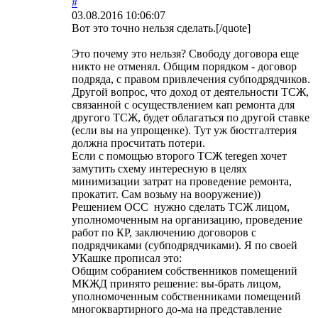
#
03.08.2016 10:06:07
Вот это точно нельзя сделать.[/quote]
Это почему это нельзя? Свободу договора еще
никто не отменял. Общим порядком - договор
подряда, с правом привлечения субподрядчиков.
Другой вопрос, что доход от деятельности ТСЖ,
связанной с осуществлением кап ремонта для
другого ТСЖ, будет облагаться по другой ставке
(если вы на упрощенке). Тут уж бюстгалтерия
должна просчитать потери.
Если с помощью второго ТСЖ teregen хочет
замутить схему интересную в целях
минимизации затрат на проведение ремонта,
прокатит. Сам возьму на вооружение))
Решением ОСС нужно сделать ТСЖ лицом,
уполномоченным на организацию, проведение
работ по КР, заключению договоров с
подрядчиками (субподрядчиками). Я по своей
УКашке прописал это:
Общим собранием собственников помещений
МКЖД принято решение: вы-брать лицом,
уполномоченным собственниками помещений
многоквартирного до-ма на представление