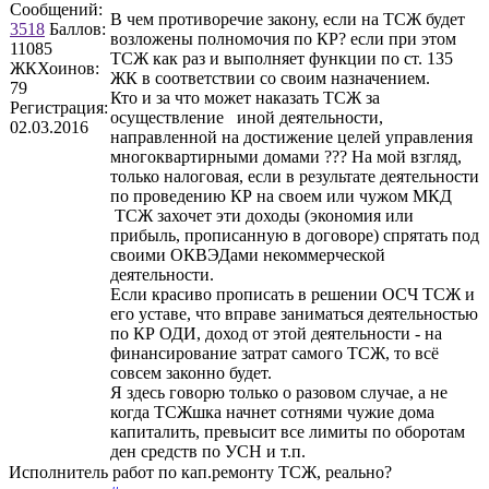
Сообщений:
В чем противоречие закону, если на ТСЖ будет
3518
Баллов:
возложены полномочия по КР? если при этом
11085
ТСЖ как раз и выполняет функции по ст. 135
ЖКХоинов:
ЖК в соответствии со своим назначением.
79
Кто и за что может наказать ТСЖ за
Регистрация:
осуществление иной деятельности,
02.03.2016
направленной на достижение целей управления
многоквартирными домами ??? На мой взгляд,
только налоговая, если в результате деятельности
по проведению КР на своем или чужом МКД
ТСЖ захочет эти доходы (экономия или
прибыль, прописанную в договоре) спрятать под
своими ОКВЭДами некоммерческой
деятельности.
Если красиво прописать в решении ОСЧ ТСЖ и
его уставе, что вправе заниматься деятельностью
по КР ОДИ, доход от этой деятельности - на
финансирование затрат самого ТСЖ, то всё
совсем законно будет.
Я здесь говорю только о разовом случае, а не
когда ТСЖшка начнет сотнями чужие дома
капиталить, превысит все лимиты по оборотам
ден средств по УСН и т.п.
Исполнитель работ по кап.ремонту ТСЖ, реально?