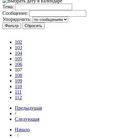
Тема:
Сообщение:
Упорядочить:
102
103
104
105
106
107
108
109
110
111
112
Предыдущая
/
Следующая
Начало
/