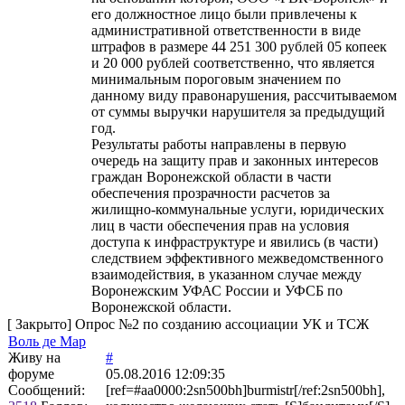
его должностное лицо были привлечены к
административной ответственности в виде
штрафов в размере 44 251 300 рублей 05 копеек
и 20 000 рублей соответственно, что является
минимальным пороговым значением по
данному виду правонарушения, рассчитываемом
от суммы выручки нарушителя за предыдущий
год.
Результаты работы направлены в первую
очередь на защиту прав и законных интересов
граждан Воронежской области в части
обеспечения прозрачности расчетов за
жилищно-коммунальные услуги, юридических
лиц в части обеспечения прав на условия
доступа к инфраструктуре и явились (в части)
следствием эффективного межведомственного
взаимодействия, в указанном случае между
Воронежским УФАС России и УФСБ по
Воронежской области.
[
Закрыто
]
Опрос №2 по созданию ассоциации УК и ТСЖ
Воль де Мар
Живу на
#
форуме
05.08.2016 12:09:35
Сообщений:
[ref=#aa0000:2sn500bh]burmistr[/ref:2sn500bh],