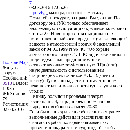
#
03.08.2016 17:05:26
Upraviyg
, мало радостного вам скажу.
Пожалуй, прокуратура права. Вы указали:По
договору она (УК) только обеспечивает
надлежащую эксплуатацию крышной котельной.
Статья 22. Инвентаризация стационарных
источников и выбросов вредных (загрязняющих)
веществ в атмосферный воздух Федеральный
закон от 04.05.1999 N 96-ФЗ "Об охране
атмосферного воздуха": 1. Юридические лица и
индивидуальные предприниматели,
Воль де Мар
осуществляющие хозяйственную [U]и (или)
Живу на
иную деятельность с использованием
форуме
стационарных источников[/U],... (далее по
Сообщений:
тексту). Тут вы попадаете, потому что норма
3518
Баллов:
неконкретная, и можно притянуть за уши кого
11085
угодно.
ЖКХоинов:
Не вижу большой проблемы и затрат:
79
госпошлина 3,5 т.р. , проект нормативов
Регистрация:
выредных выбросов - тысяч 20-30.
02.03.2016
Если бы вы предлагали собственникам ранее
выполненные действия и рассчитали им
стоимость работ, которые обязывает вас
провести прокуратура и суд, тогда было бы