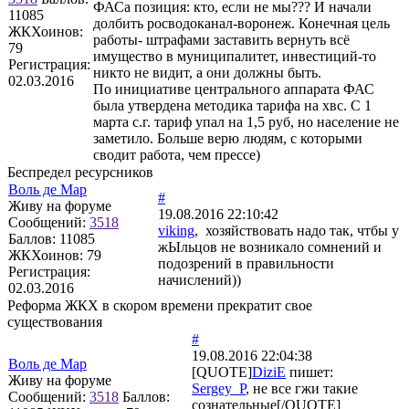
ФАСа позиция: кто, если не мы??? И начали
11085
долбить росводоканал-воронеж. Конечная цель
ЖКХоинов:
работы- штрафами заставить вернуть всё
79
имущество в муниципалитет, инвестиций-то
Регистрация:
никто не видит, а они должны быть.
02.03.2016
По инициативе центрального аппарата ФАС
была утвердена методика тарифа на хвс. С 1
марта с.г. тариф упал на 1,5 руб, но население не
заметило. Больше верю людям, с которыми
сводит работа, чем прессе)
Беспредел ресурсников
Воль де Мар
#
Живу на форуме
19.08.2016 22:10:42
Сообщений:
3518
viking
, хозяйствовать надо так, чтбы у
Баллов:
11085
жЫльцов не возникало сомнений и
ЖКХоинов: 79
подозрений в правильности
Регистрация:
начислений))
02.03.2016
Реформа ЖКХ в скором времени прекратит свое
существования
#
19.08.2016 22:04:38
Воль де Мар
[QUOTE]
DiziE
пишет:
Живу на форуме
Sergey_P
, не все гжи такие
Сообщений:
3518
Баллов:
сознательные[/QUOTE]