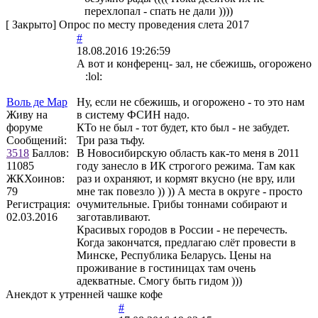
перехлопал - спать не дали ))))
[
Закрыто
]
Опрос по месту проведения слета 2017
#
18.08.2016 19:26:59
А вот и конференц- зал, не сбежишь, огорожено
:lol:
Воль де Мар
Ну, если не сбежишь, и огорожено - то это нам
Живу на
в систему ФСИН надо.
форуме
КТо не был - тот будет, кто был - не забудет.
Сообщений:
Три раза тьфу.
3518
Баллов:
В Новосибирскую область как-то меня в 2011
11085
году занесло в ИК строгого режима. Там как
ЖКХоинов:
раз и охраняют, и кормят вкусно (не вру, или
79
мне так повезло )) )) А места в округе - просто
Регистрация:
очумительные. Грибы тоннами собирают и
02.03.2016
заготавливают.
Красивых городов в России - не перечесть.
Когда закончатся, предлагаю слёт провести в
Минске, Республика Беларусь. Цены на
проживание в гостиницах там очень
адекватные. Смогу быть гидом )))
Анекдот к утренней чашке кофе
#