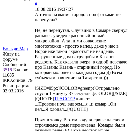
#
18.08.2016 19:37:27
А точно названия городов под фотками не
перепутал?
Не, не перепутал. Случайно в Самаре свернул
раньше - увидел красочный новый
микрорайон. А за ними совковские
многоэтажки - просто капец, даже у нас в
Воль де Мар
Воронеже такой "красоты" не найдешь.
Живу на
Разрушенные дома - трущобы в Казани
форуме
редкость. Как сказали вчера в одной передаче
Сообщений:
про Казань: Казань - старинный город. Но
3518
Баллов:
который молодеет с каждым годом ))) Всем
11085
субъектам равнение на Татарстан )))
ЖКХоинов: 79
Регистрация:
[SIZE=85px][COLOR=greenpt]Отправлено
02.03.2016
спустя 1 минуту 37 секунды:[/COLOR][/SIZE]
[QUOTE]
TPACCEP
пишет:
...Провели ночь вдвоем...я...и комар...Он
пел...Я хлопал...[/QUOTE]
Прям в точку. В этом году впервые на своем
строящемся доме переночевал. Комары были
безумно рады (((( Пока десяток их не