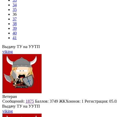
33
34
35
36
37
38
39
40
41
Выдачу ТУ на УУТП
viking
Ветеран
Сообщений:
1875
Баллов:
3749
ЖКХоинов: 1
Регистрация:
05.0
Выдачу ТУ на УУТП
viking