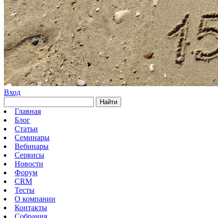
Вход
Найти
Главная
Блог
Статьи
Семинары
Вебинары
Сервисы
Новости
Форум
CRM
Тесты
О компании
Контакты
Собрания