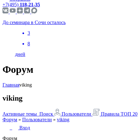
+7(495)
118-21-35
До семинара в Сочи осталось
3
8
дней
Форум
Главная
viking
viking
Активные темы
Поиск
Пользователи
Правила
ТОП 20
Форум
»
Пользователи
»
viking
Вход
Форум