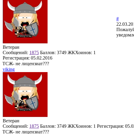
#
22.03.20
Пожалуй
уведомле
Ветеран
Сообщений:
1875
Баллов:
3749
ЖКХоинов: 1
Регистрация:
05.02.2016
ТСЖ- не лицензиат???
viking
Ветеран
Сообщений:
1875
Баллов:
3749
ЖКХоинов: 1
Регистрация:
05.0
ТСЖ- не лицензиат???