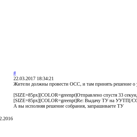
#
22.03.2017 18:34:21
Жители должны провести ОСС, и там принять решение о
[SIZE=85px][COLOR=greenpt]Отправлено спустя 33 секун
[SIZE=85px][COLOR=greenpt]Re: Выдачу ТУ на УУТП[/C
А вы исполняя решение собрания, запрашиваете ТУ
2.2016