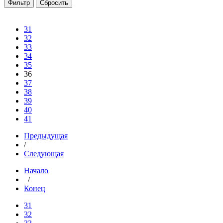
31
32
33
34
35
36
37
38
39
40
41
Предыдущая
/
Следующая
Начало
/
Конец
31
32