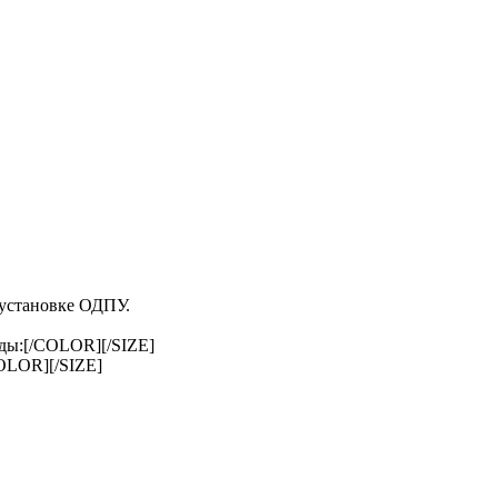
 установке ОДПУ.
ды:[/COLOR][/SIZE]
OLOR][/SIZE]