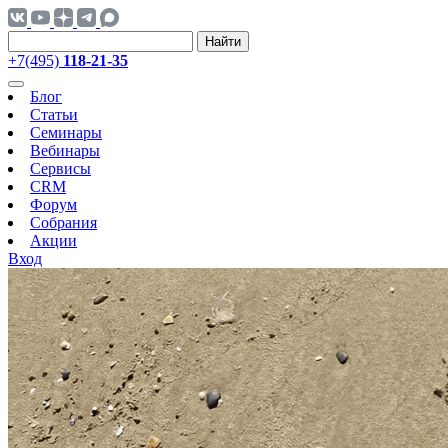
Найти
+7(495)
118-21-35
Блог
Статьи
Семинары
Вебинары
Сервисы
CRM
Форум
Собрания
Акции
Вход