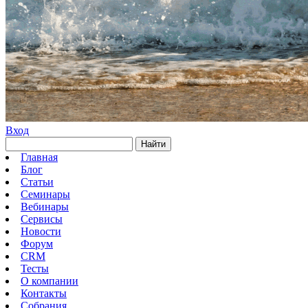
Вход
Найти
Главная
Блог
Статьи
Семинары
Вебинары
Сервисы
Новости
Форум
CRM
Тесты
О компании
Контакты
Собрания