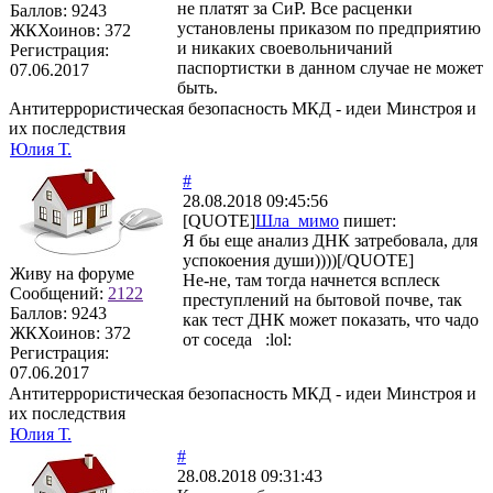
не платят за СиР. Все расценки
Баллов:
9243
установлены приказом по предприятию
ЖКХоинов: 372
и никаких своевольничаний
Регистрация:
паспортистки в данном случае не может
07.06.2017
быть.
Антитеррористическая безопасность МКД - идеи Минстроя и
их последствия
Юлия Т.
#
28.08.2018 09:45:56
[QUOTE]
Шла_мимо
пишет:
Я бы еще анализ ДНК затребовала, для
успокоения души))))[/QUOTE]
Живу на форуме
Не-не, там тогда начнется всплеск
Сообщений:
2122
преступлений на бытовой почве, так
Баллов:
9243
как тест ДНК может показать, что чадо
ЖКХоинов: 372
от соседа :lol:
Регистрация:
07.06.2017
Антитеррористическая безопасность МКД - идеи Минстроя и
их последствия
Юлия Т.
#
28.08.2018 09:31:43