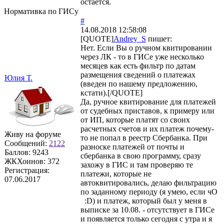
остается.
Нормативка по ГИСу
#
14.08.2018 12:58:08
[QUOTE]
Andrey_S
пишет:
Нет. Если Вы о ручном квитировании
через ЛК - то в ГИСе уже несколько
месяцев как есть фильтр по датам
размещения сведений о платежах
Юлия Т.
(введен по нашему предложению,
кстати).[/QUOTE]
Да, ручное квитирование для платежей
от судебных приставов, к примеру или
от ИП, которые платят со своих
расчетных счетов и их платеж почему-
Живу на форуме
то не попал в реестр Сбербанка. При
Сообщений:
2122
разноске платежей от почты и
Баллов:
9243
сбербанка в свою программу, сразу
ЖКХоинов: 372
захожу в ГИС и там проверяю те
Регистрация:
платежи, которые не
07.06.2017
автоквитировались, делаю фильтрацию
по заданному периоду (я умею, если чО
:D) и платеж, который был у меня в
выписке за 10.08. - отсутствует в ГИСе
и появляется только сегодня с утра и я