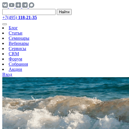
Найти
+7(495)
118-21-35
Блог
Статьи
Семинары
Вебинары
Сервисы
CRM
Форум
Собрания
Акции
Вход