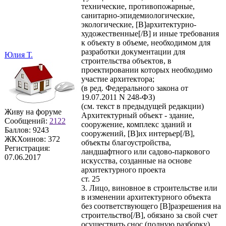
технические, противопожарные,
санитарно-эпидемиологические,
экологические, [B]архитектурно-
художественные[/B] и иные требования
к объекту в объеме, необходимом для
разработки документации для
Юлия Т.
строительства объектов, в
проектировании которых необходимо
участие архитектора;
(в ред. Федерального закона от
19.07.2011 N 248-ФЗ)
(см. текст в предыдущей редакции)
Живу на форуме
Архитектурный объект - здание,
Сообщений:
2122
сооружение, комплекс зданий и
Баллов:
9243
сооружений, [B]их интерьер[/B],
ЖКХоинов: 372
объекты благоустройства,
Регистрация:
ландшафтного или садово-паркового
07.06.2017
искусства, созданные на основе
архитектурного проекта
ст. 25
3. Лицо, виновное в строительстве или
в изменении архитектурного объекта
без соответствующего [B]разрешения на
строительство[/B], обязано за свой счет
осуществить снос (полную разборку)