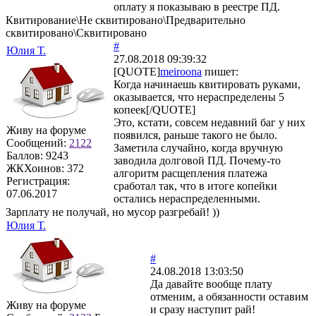
оплату я показываю в реестре ПД.
Квитирование\Не сквитировано\Предварительно
сквитировано\Сквитировано
#
Юлия Т.
27.08.2018 09:39:32
[QUOTE]
meiroona
пишет:
Когда начинаешь квитировать руками,
оказывается, что нераспределены 5
копеек[/QUOTE]
Это, кстати, совсем недавний баг у них
Живу на форуме
появился, раньше такого не было.
Сообщений:
2122
Заметила случайно, когда вручную
Баллов:
9243
заводила долговой ПД. Почему-то
ЖКХоинов: 372
алгоритм расщепления платежа
Регистрация:
сработал так, что в итоге копейки
07.06.2017
остались нераспределенными.
Зарплату не получай, но мусор разгребай! ))
Юлия Т.
#
24.08.2018 13:03:50
Да давайте вообще плату
отменим, а обязанности оставим
Живу на форуме
и сразу наступит рай!