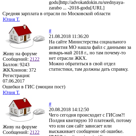
godu]http://advokatdokin.ru/srednyaya-
zarabo ... -2018-godu[/URL]
Средняя зарплата в отрасли по Московской области
Юлия Т.
#
21.08.2018 11:36:20
На сайте Министерства социального
развития МО нашла файл с данными за
январь-май 2018 г., но там почему-то
Живу на форуме
нет отрасли ЖКХ.
Сообщений:
2122
Можно обратиться в свой отдел
Баллов:
9243
статистики, там должны дать справку.
ЖКХоинов: 372
Регистрация:
07.06.2017
Ошибки в ГИС (эмоции пост)
Юлия Т.
#
20.08.2018 14:12:50
Чего сегодня происходит с ГИСом?!
Полдня квитирую 10 платежей, потому
что или сам сайт зависает или
Живу на форуме
выскакивает сообщение об ошибке.
Сообщений:
2122