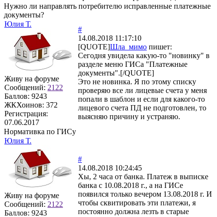
Нужно ли направлять потребителю исправленные платежные
документы?
Юлия Т.
#
14.08.2018 11:17:10
[QUOTE]
Шла_мимо
пишет:
Сегодня увидела какую-то "новинку" в
разделе меню ГИСа "Платежные
документы".[/QUOTE]
Живу на форуме
Это не новинка. Я по этому списку
Сообщений:
2122
проверяю все ли лицевые счета у меня
Баллов:
9243
попали в шаблон и если для какого-то
ЖКХоинов: 372
лицевого счета ПД не подготовлен, то
Регистрация:
выясняю причину и устраняю.
07.06.2017
Нормативка по ГИСу
Юлия Т.
#
14.08.2018 10:24:45
Хы, 2 часа от банка. Платеж в выписке
банка с 10.08.2018 г., а на ГИСе
появился только вечером 13.08.2018 г. И
Живу на форуме
чтобы сквитировать эти платежи, я
Сообщений:
2122
постоянно должна лезть в старые
Баллов:
9243