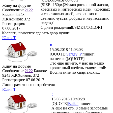
[COLOR=#BF0040pt]
[SIZE=150px]Желаю роскошной жизни,
Живу на форуме
красивых и интересных идей, чудесных
Сообщений:
2122
и счастливых дней, искренних и
Баллов:
9243
светлых чувств, добрых и неугасаемых
ЖКХоинов: 372
надежд!
Регистрация:
С днем рождения![/SIZE][/COLOR]
07.06.2017
Коллеги, помогите сделать двор лучше
Юлия Т.
#
15.08.2018 11:03:03
[QUOTE]
Sergey_P
пишет:
на песок ([/QUOTE]
Это еще ничего, у нас на мелко
Живу на форуме
крошенный щебень ставят :roll:
Сообщений:
2122
Баллов:
Воспитание по-спартански...
9243
ЖКХоинов: 372
Регистрация:
07.06.2017
Лицо грамотного потребителя
Юлия Т.
#
15.08.2018 10:40:28
[QUOTE]
Baikal
пишет:
А еще на стр. 8 самые загорелые
сотрудники газоснабжающих