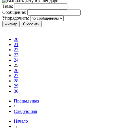
Тема:
Сообщение:
Упорядочить:
20
21
22
23
24
25
26
27
28
29
30
Предыдущая
/
Следующая
Начало
/