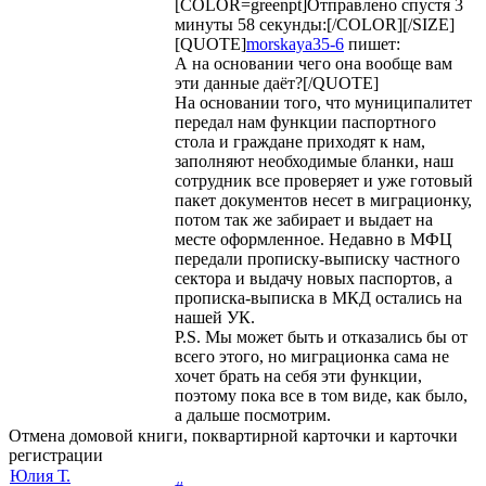
[COLOR=greenpt]Отправлено спустя 3
минуты 58 секунды:[/COLOR][/SIZE]
[QUOTE]
morskaya35-6
пишет:
А на основании чего она вообще вам
эти данные даёт?[/QUOTE]
На основании того, что муниципалитет
передал нам функции паспортного
стола и граждане приходят к нам,
заполняют необходимые бланки, наш
сотрудник все проверяет и уже готовый
пакет документов несет в миграционку,
потом так же забирает и выдает на
месте оформленное. Недавно в МФЦ
передали прописку-выписку частного
сектора и выдачу новых паспортов, а
прописка-выписка в МКД остались на
нашей УК.
P.S. Мы может быть и отказались бы от
всего этого, но миграционка сама не
хочет брать на себя эти функции,
поэтому пока все в том виде, как было,
а дальше посмотрим.
Отмена домовой книги, поквартирной карточки и карточки
регистрации
Юлия Т.