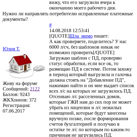
вижу, что его загрузили вчера к
окончанию моего рабочего дня.
Нужно ли направлять потребителю исправленные платежные
документы?
#
14.08.2018 12:53:41
[QUOTE]
Шла_мимо
пишет:
А как проверяете, поделитесь? У нас
6000 л/сч, без шаблонов никак не
Юлия Т.
возможно проверить[/QUOTE]
Загружаю шаблон с ПД, проверяю
статус обработки, если все ок, то
размещаю ПД в системе. Потом захожу
в период который выгрузила и галочка
должна стоять на "Добавление ПД",
Живу на форуме
нажимаю найти и он мне выдает список
Сообщений:
2122
всех л/с на которых не загрузилось ПД.
Баллов:
9243
Отсеиваю л/с расселенных домов,
ЖКХоинов: 372
которые ГЖИ нам до сих пор не может
Регистрация:
убрать из лицензии и л/с нежилых
07.06.2017
помещений, которые будут занесены
вручную позже, после формирования
счетов бухгалтерией и получаю в
остатке те л/с по которым по каким-то
причинам не загрузились ПД.