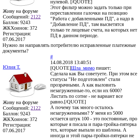
нулевой. [/QUOTE]
Этот фильтр можно задать только при
Живу на форуме
переставлении галочки на позицию
Сообщений:
2122
"Работа с добавленными ПД", а надо в
Баллов:
9243
"Добавление ПД", там высветятся
ЖКХоинов: 372
только те лицевые счета, на которых нет
Регистрация:
ПД в данном периоде.
07.06.2017
Нужно ли направлять потребителю исправленные платежные
документы?
#
14.08.2018 13:40:51
Юлия Т.
[QUOTE]
Шла_мимо
пишет:
Сделала как Вы советуете. При этом все
статусы "Не подготовлен" стали
прозрачными. А как выловить
незагруженные-то, если их 6000?
Листать по сотне - не вариант все
равно.[/QUOTE]
Живу на форуме
А почему так много осталось
Сообщений:
2122
незагруженными? У меня из 5000
Баллов:
9243
остается штук 100 - это постоянные, про
ЖКХоинов: 372
которые я писала и пара-тройка-пятерка
Регистрация:
тех, которые выпали из шаблона. А
07.06.2017
иногда и этой пары-тройки-пятерки не