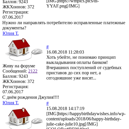
[IMG]https://wmpics.pics/di-
Баллов:
9243
YYAF.png[/IMG]
ЖКХоинов: 372
Регистрация:
07.06.2017
Нужно ли направлять потребителю исправленные платежные
документы?
Юлия Т.
#
16.08.2018 11:28:03
Хоть убейте, не понимаю принцип
выкладывания оплаты банком!
Живу на форуме
Вчерашних поступлений от судебных
Сообщений:
2122
приставов до сих пор нет, а
Баллов:
9243
сегодняшние уже висят...
ЖКХоинов: 372
Регистрация:
07.06.2017
С днём рождения Джулия!!!!
Юлия Т.
#
15.08.2018 14:17:19
[IMG]https://happybirthdaywishes.info/wp-
content/uploads/2018/06/happy-birthday-
julie-cake-julie10.jpg[/IMG]