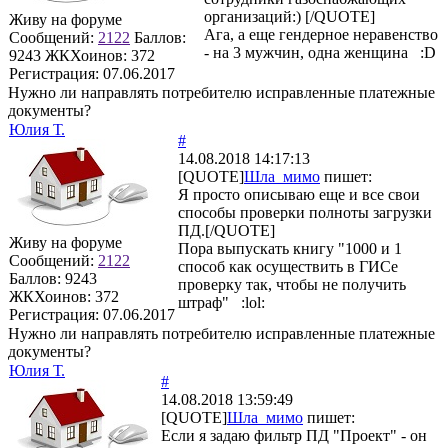
организаций:) [/QUOTE]
Живу на форуме
Ага, а еще гендерное неравенство
Сообщений:
2122
Баллов:
- на 3 мужчин, одна женщина :D
9243
ЖКХоинов: 372
Регистрация:
07.06.2017
Нужно ли направлять потребителю исправленные платежные
документы?
Юлия Т.
#
14.08.2018 14:17:13
[QUOTE]
Шла_мимо
пишет:
Я просто описываю еще и все свои
способы проверки полноты загрузки
ПД.[/QUOTE]
Живу на форуме
Пора выпускать книгу "1000 и 1
Сообщений:
2122
способ как осуществить в ГИСе
Баллов:
9243
проверку так, чтобы не получить
ЖКХоинов: 372
штраф" :lol:
Регистрация:
07.06.2017
Нужно ли направлять потребителю исправленные платежные
документы?
Юлия Т.
#
14.08.2018 13:59:49
[QUOTE]
Шла_мимо
пишет:
Если я задаю фильтр ПД "Проект" - он