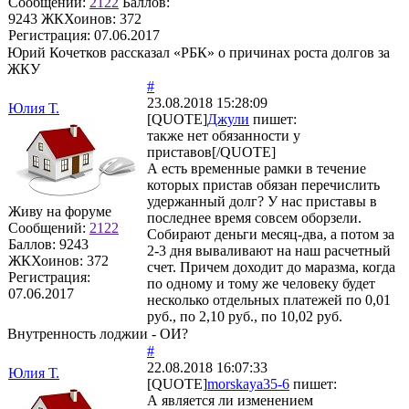
Сообщений:
2122
Баллов:
9243
ЖКХоинов: 372
Регистрация:
07.06.2017
Юрий Кочетков рассказал «РБК» о причинах роста долгов за
ЖКУ
#
23.08.2018 15:28:09
Юлия Т.
[QUOTE]
Джули
пишет:
также нет обязанности у
приставов[/QUOTE]
А есть временные рамки в течение
которых пристав обязан перечислить
удержанный долг? У нас приставы в
Живу на форуме
последнее время совсем оборзели.
Сообщений:
2122
Собирают деньги месяц-два, а потом за
Баллов:
9243
2-3 дня вываливают на наш расчетный
ЖКХоинов: 372
счет. Причем доходит до маразма, когда
Регистрация:
по одному и тому же человеку будет
07.06.2017
несколько отдельных платежей по 0,01
руб., по 2,10 руб., по 10,02 руб.
Внутренность лоджии - ОИ?
#
22.08.2018 16:07:33
Юлия Т.
[QUOTE]
morskaya35-6
пишет:
А является ли изменением