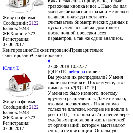
Как-то слабенько придумано, только
тревожная кнопка и все... Надо бы для
моей же безопасности за мои же деньги
на двери подъезда поставить
Живу на форуме
считыватель биометрических данных и
Сообщений:
2122
пускать меня в свой же дом только
Баллов:
9243
после полной проверки всех
ЖКХоинов: 372
параметров, а так же сдачи анализов.
Регистрация:
07.06.2017
Квитирование\Не сквитировано\Предварительно
сквитировано\Сквитировано
#
27.08.2018 10:32:37
Юлия Т.
[QUOTE]
meiroona
пишет:
Вы руками их распределяли? У меня
такие платежи все! Посоветуйте, что с
ними делать?[/QUOTE]
У меня их было немного, поэтому
вручную распределила. Даже не знаю,
Живу на форуме
что вам посоветовать. Я квитирую
Сообщений:
2122
только те платежи, которые не вошли в
Баллов:
9243
реестр ПД - это оплата г/п и пеней через
ЖКХоинов: 372
судебных приставов и часть платежей
Регистрация:
от организаций, которым выставляют
07.06.2017
счета, а не квитанции. Остальную