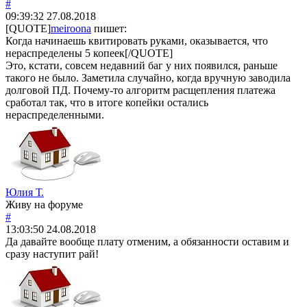
#
09:39:32
27.08.2018
[QUOTE]
meiroona
пишет:
Когда начинаешь квитировать руками, оказывается, что
нераспределены 5 копеек[/QUOTE]
Это, кстати, совсем недавний баг у них появился, раньше
такого не было. Заметила случайно, когда вручную заводила
долговой ПД. Почему-то алгоритм расщепления платежа
сработал так, что в итоге копейки остались
нераспределенными.
Юлия Т.
Живу на форуме
#
13:03:50
24.08.2018
Да давайте вообще плату отменим, а обязанности оставим и
сразу наступит рай!