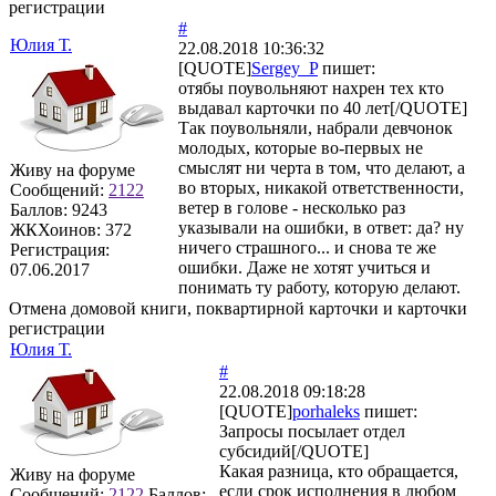
регистрации
#
Юлия Т.
22.08.2018 10:36:32
[QUOTE]
Sergey_P
пишет:
отябы поувольняют нахрен тех кто
выдавал карточки по 40 лет[/QUOTE]
Так поувольняли, набрали девчонок
молодых, которые во-первых не
смыслят ни черта в том, что делают, а
Живу на форуме
во вторых, никакой ответственности,
Сообщений:
2122
ветер в голове - несколько раз
Баллов:
9243
указывали на ошибки, в ответ: да? ну
ЖКХоинов: 372
ничего страшного... и снова те же
Регистрация:
ошибки. Даже не хотят учиться и
07.06.2017
понимать ту работу, которую делают.
Отмена домовой книги, поквартирной карточки и карточки
регистрации
Юлия Т.
#
22.08.2018 09:18:28
[QUOTE]
porhaleks
пишет:
Запросы посылает отдел
субсидий[/QUOTE]
Какая разница, кто обращается,
Живу на форуме
если срок исполнения в любом
Сообщений:
2122
Баллов: