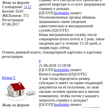
Живу на форуме
данной квартире и со всех запрашивали
Сообщений:
2122
справки о доходах.
Баллов:
9243
[QUOTE]
porhaleks
пишет:
ЖКХоинов: 372
Уполномоченные органы обязаны
Регистрация:
запрашивать такие сведения
07.06.2017
самостоятельно в миграционной
службе.[/QUOTE]
Наша миграционная служба, после
сокращения штата почти в 2 раза, такие
сведения даст в течение 15-30 дней, а
людям надо сейчас.
Отмена домовой книги, поквартирной карточки и карточки
регистрации
#
21.08.2018 15:18:58
[QUOTE]
porhaleks
пишет:
Ничего подобного[/QUOTE]
Юлия Т.
А как тогда определить размер
субсидии и имеет ли право подающий
документы на её получение, не зная
сколько человек прописано в жилом
помещении, чтобы потом у каждого
запросить справку о доходах?
[QUOTE]
porhaleks
пишет:
Живу на форуме