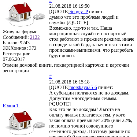
#
21.08.2018 16:19:50
[QUOTE]
Sergey_P
пишет:
думаю что это проблема людей и
службы.[/QUOTE]
Возможно, где-то и так. Наша
Живу на форуме
миграционная служба и паспортный
Сообщений:
2122
стол работают в прежнем режиме, иначе
Баллов:
9243
в городе такой бардак начнется с этими
ЖКХоинов: 372
прописками-выписками, что разгребать
Регистрация:
будут долго.
07.06.2017
Отмена домовой книги, поквартирной карточки и карточки
регистрации
#
21.08.2018 16:15:18
[QUOTE]
morskaya35-6
пишет:
А субсидии полгаются не по доходам.
Допустим многодетным семьям.
[/QUOTE]
Юлия Т.
Как это не по доходам? Льгота на
оплату жилья полагается тем, у кого
такая оплата превышает 20% (или 22%,
не помню точно) совокупного
семейного дохода. Поэтому раньше по
справке Ф-9 смотрели кто прописан в