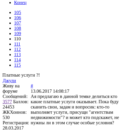
Конец
105
106
107
108
109
110
111
112
113
114
115
Платные услуги ?!
Джули
Живу на
#
форуме
13.06.2017 14:08:17
Сообщений:
Ая предлагаю в данной темке делиться кто
3577
Баллов:
какие платные услуги оказывает. Пока буду
24453
сканить свои, задам и вопросик: кто-то
ЖКХоинов:
выполняет услуги, присущи "агентствам
530
недвижимости"? и может кто подскажет, не
Регистрация:
нужны ли в этом случае особые условия?
28.03.2017