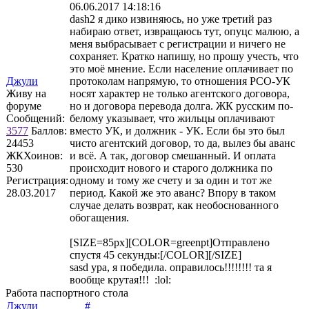
06.06.2017 14:18:16
dash2 я дико извиняюсь, но уже третий раз
набираю ответ, извращаюсь тут, опуцс малюю, а
меня выбрасывает с регистрации и ничего не
сохраняет. Кратко напишу, но прошу учесть, что
это моё мнение. Если население оплачивает по
Джули
протоколам напрямую, то отношения РСО-УК
Живу на
носят характер не только агентского договора,
форуме
но и договора перевода долга. ЖК русским по-
Сообщений:
белому указывает, что жильцы оплачивают
3577
Баллов:
вместо УК, и должник - УК. Если бы это был
24453
чисто агентский договор, то да, вылез бы аванс
ЖКХоинов:
и всё. А так, договор смешанный. И оплата
530
происходит нового и старого должника по
Регистрация:
одному и тому же счету и за один и тот же
28.03.2017
период. Какой же это аванс? Впору в таком
случае делать возврат, как необоснованного
обогащения.
[SIZE=85px][COLOR=greenpt]Отправлено
спустя 45 секунды:[/COLOR][/SIZE]
sasd ура, я победила. оправилось!!!!!!!! та я
вообще крутая!!! :lol:
Работа паспортного стола
Джули
#