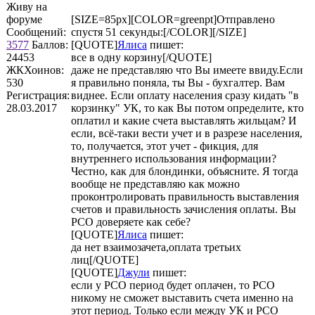
Живу на
форуме
[SIZE=85px][COLOR=greenpt]Отправлено
Сообщений:
спустя 51 секунды:[/COLOR][/SIZE]
3577
Баллов:
[QUOTE]
Ялиса
пишет:
24453
все в одну корзину[/QUOTE]
ЖКХоинов:
даже не представляю что Вы имеете ввиду.Если
530
я правильно поняла, ты Вы - бухгалтер. Вам
Регистрация:
виднее. Если оплату населения сразу кидать "в
28.03.2017
корзинку" УК, то как Вы потом определите, кто
оплатил и какие счета выставлять жильцам? И
если, всё-таки вести учет и в разрезе населения,
то, получается, этот учет - фикция, для
внутреннего использования информации?
Честно, как для блондинки, объясните. Я тогда
вообще не представляю как можно
проконтролировать правильность выставления
счетов и правильность зачисления оплаты. Вы
РСО доверяете как себе?
[QUOTE]
Ялиса
пишет:
да нет взаимозачета,оплата третьих
лиц[/QUOTE]
[QUOTE]
Джули
пишет:
если у РСО период будет оплачен, то РСО
никому не сможет выставить счета именно на
этот период. Только если между УК и РСО