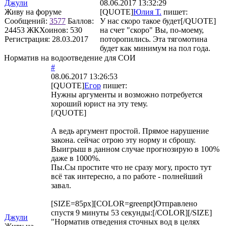
Джули
08.06.2017 13:32:29
Живу на форуме
[QUOTE]
Юлия Т.
пишет:
Сообщений:
3577
Баллов:
У нас скоро такое будет[/QUOTE]
24453
ЖКХоинов: 530
на счет "скоро" Вы, по-моему,
Регистрация:
28.03.2017
поторопились. Эта тягомотина
будет как минимум на пол года.
Норматив на водоотведение для СОИ
#
08.06.2017 13:26:53
[QUOTE]
Егор
пишет:
Нужны аргументы и возможно потребуется
хороший юрист на эту тему.
[/QUOTE]
А ведь аргумент простой. Прямое нарушение
закона. сейчас отрою эту норму и сброшу.
Выигрыш в данном случае прогнозирую в 100%
даже в 1000%.
Пы.Сы простите что не сразу могу, просто тут
всё так интересно, а по работе - полнейший
завал.
[SIZE=85px][COLOR=greenpt]Отправлено
спустя 9 минуты 53 секунды:[/COLOR][/SIZE]
Джули
"Норматив отведения сточных вод в целях