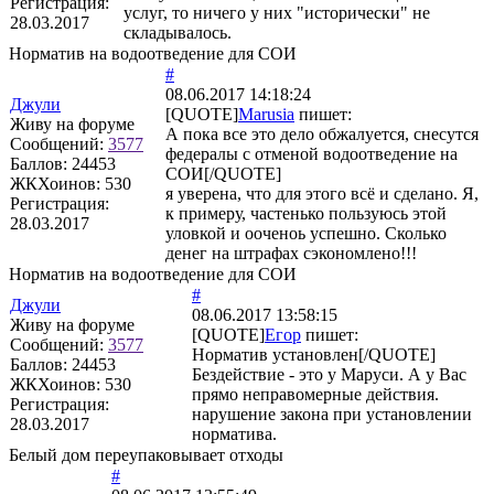
Регистрация:
услуг, то ничего у них "исторически" не
28.03.2017
складывалось.
Норматив на водоотведение для СОИ
#
08.06.2017 14:18:24
Джули
[QUOTE]
Marusia
пишет:
Живу на форуме
А пока все это дело обжалуется, снесутся
Сообщений:
3577
федералы с отменой водоотведение на
Баллов:
24453
СОИ[/QUOTE]
ЖКХоинов: 530
я уверена, что для этого всё и сделано. Я,
Регистрация:
к примеру, частенько пользуюсь этой
28.03.2017
уловкой и ооченоь успешно. Сколько
денег на штрафах сэкономлено!!!
Норматив на водоотведение для СОИ
#
Джули
08.06.2017 13:58:15
Живу на форуме
[QUOTE]
Егор
пишет:
Сообщений:
3577
Норматив установлен[/QUOTE]
Баллов:
24453
Бездействие - это у Маруси. А у Вас
ЖКХоинов: 530
прямо неправомерные действия.
Регистрация:
нарушение закона при установлении
28.03.2017
норматива.
Белый дом переупаковывает отходы
#