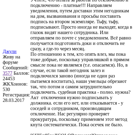
подключению - платные!!! Направляем
уведомления, путем доставки этим негодникам
на дом, вызванивания и просьбы поставить
подпись на втором экземпляре. Тьфу, тьфу,
подписывают. Просто иногда не выходят, когда в
глазок видят нашего сотрудника. Или
отправляем по почте с уведомлением. Всё равно
получается подготовить доки и отключить не
сразу, а где-то через месяц.
Джули
По отношению к тем, кто опять влез, мы пока
Живу на
тоже добрые, поскольку управляшкой в прямом
форуме
смысле пока не являемся (т.е. опасаемся). Но, в
Сообщений:
случае, если такой негодник залез и
3577
Баллов:
подключился заново (иногда не один раз
24453
пытаемся воспитать), наши умельцы обрезают
ЖКХоинов:
так, что потом и самим затруднительно
530
подключить. судебная практика - полно. нужна?
Регистрация:
Акт отключения нужно подписывать у
28.03.2017
должника. если его нет, или отказывается - у
соседей и сотрудником, производящим
отключение. Нас регулярно проверяет
прокуратура, поскольку применяем этот метод
кнута систематически. Пока осечек не было.