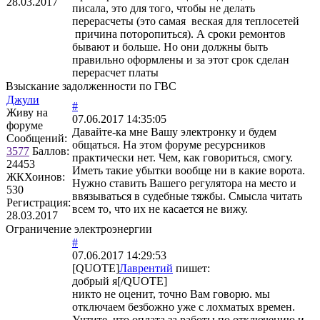
28.03.2017
писала, это для того, чтобы не делать
перерасчеты (это самая веская для теплосетей
причина поторопиться). А сроки ремонтов
бывают и больше. Но они должны быть
правильно оформлены и за этот срок сделан
перерасчет платы
Взыскание задолженности по ГВС
Джули
#
Живу на
07.06.2017 14:35:05
форуме
Давайте-ка мне Вашу электронку и будем
Сообщений:
общаться. На этом форуме ресурсников
3577
Баллов:
практически нет. Чем, как говориться, смогу.
24453
Иметь такие убытки вообще ни в какие ворота.
ЖКХоинов:
Нужно ставить Вашего регулятора на место и
530
ввязываться в судебные тяжбы. Смысла читать
Регистрация:
всем то, что их не касается не вижу.
28.03.2017
Ограничение электроэнергии
#
07.06.2017 14:29:53
[QUOTE]
Лаврентий
пишет:
добрый я[/QUOTE]
никто не оценит, точно Вам говорю. мы
отключаем безбожно уже с лохматых времен.
Учтите, что оплата за работы по отключению и