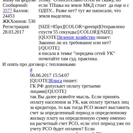
Сообщений:
если ТПшка на земле МКД стоит да еще и с
3577
Баллов:
ОДПУ... Разве нет? тут же написали, что
24453
земля выделена.
ЖКХоинов: 530
Регистрация:
[SIZE=85px][COLOR=greenpt]Отправлено
28.03.2017
спустя 55 секунды:[/COLOR][/SIZE]
[QUOTE]
Зеленое хозяйство
пишет:
Законно ли их требование или нет?
[/QUOTE]
я писала в темке "передача сетей УК"
почитайте там суд. практика.
И опять про договор с тепловиками
#
06.06.2017 15:54:07
[QUOTE]
Ялиса
пишет:
ГК РФ допускает оплату третьими
лицами[/QUOTE]
так Вы далее развейте мысль. Если принять
оплату населения за УК, как оплату третьих лиц
за кредитора, то как тогда РСО может выставить
счет за определенный период и определенному
жильцу плату на определенную сумму именно
на расчетный счет РСО, если этот период уже по
учету РСО будет оплачен? Если