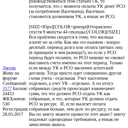
руководствоваться этой статьей ГК, то
получается, что с момента оплаты УК денег РСО
(за потребление Васечкина), Васечкин
становится должником УК, а никак не РСО.
[SIZE=85px][COLOR=greenpt]Отправлено
спустя 9 минуты 44 секунды:[/COLOR][/SIZE]
Вся проблема сводится к тому, что жильцы
платят не за себя. Как мы это назовем - вопрос
десятый: перевод долга или оплата третьих лиц
(в принципе в чем разница?), но если у РСО
период будет оплачен, то РСО никому не сможет
выставить счета именно на этот период. Только
Джули
если между УК и РСО заключен агентский
Живу на
договор. Тогда просто идет совершенно другая
форуме
схема учета - отдельная. Учет населения
Сообщений:
отдельно, а учет УК - отдельно. А по итогу
3577
Баллов:
собранных средств происходит взаимозачет
24453
сумм, тех что должно РСО отдать УК как
ЖКХоинов:
собранные, и тех, которые УК должна отдать
530
РСО за ресурс. И, если вылезет оплата
Регистрация:
собранная больше, чем долг по ресурсу, то как
28.03.2017
Вы по зачету можете провести этот аванс? зачету
подлежат однородные требования, а никак не
зачисление аванса.