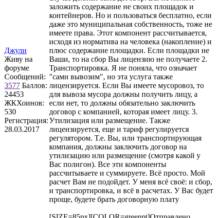
заложить содержание не своих площадок и
контейнеров. Но и пользоваться бесплатно, если
даже это муниципальная собственность, тоже не
имеете права. Этот компонент рассчитывается,
исходя из норматива на человека (накопление) и
Джули
плюс содержание площадки. Если площадки не
Живу на
Ваши, то на сбор Вы лицензию не получаете 2.
форуме
Транспортировка. Я не поняла, что означает
Сообщений:
"сами вывозим", но эта услуга также
3577
Баллов:
лицензируется. Если Вы имеете мусоровоз, то
24453
для вывоза мусора должны получить лицу, а
ЖКХоинов:
если нет, то должны обязательно заключить
530
договор с компанией, которая имеет лицу. 3.
Регистрация:
Утилизация или размещение. Также
28.03.2017
лицензируется, еще и тариф регулируется
регулятором. Т.е. Вы, или транспортирующая
компания, должны заключить договор на
утилизацию или размещение (смотря какой у
Вас полигон). Все эти компоненты
рассчитываете и суммируете. Всё просто. Мой
расчет Вам не подойдет. У меня всё своё: и сбор,
и транспортировка, и всё в расчетах. У Вас будет
проще, будете брать договорную плату
[SIZE=85px][COLOR=greenpt]Отправлено