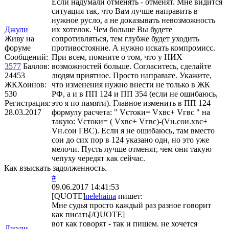
Если надумали отменять - отменят. Мне видится
ситуация так, что Вам лучше направить в
нужное русло, а не доказывать невозможность
Джули
их хотелок. Чем больше Вы будете
Живу на
сопротивляться, тем глубже будет уходить
форуме
противостояние. А нужно искать компромисс.
Сообщений:
При всем, помните о том, что у НИХ
3577
Баллов:
возможностей больше. Согласитесь, сделайте
24453
людям приятное. Просто направьте. Укажите,
ЖКХоинов:
что изменения нужно внести не только в ЖК
530
РФ, а и в ПП 124 и ПП 354 (если не ошибаюсь,
Регистрация:
это я по памяти). Главное изменить в ПП 124
28.03.2017
формулу расчета: " Vстоки= Vхвс+ Vгвс " на
такую: Vстоки= ( Vхвс+ Vгвс)-(Vн.сои.хвс+
Vн.сои ГВС). Если я не ошибаюсь, там вместо
сои до сих пор в 124 указано одн, но это уже
мелочи. Пусть лучше отменят, чем они такую
чепуху чередят как сейчас.
Как взыскать задолженность.
#
09.06.2017 14:41:53
[QUOTE]
nelehaina
пишет:
Мне судья просто каждый раз разное говорит
как писать[/QUOTE]
вот как говорят - так и пишем. не хочется
Джули