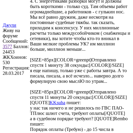
4. С энергетиками разборки могут и должны
быть короткими - только суд. Там объемы работ
огромаднейшие, а работников - с гулькин нос.
Мы всё равно дружим, даже несмотря на
постоянные судебные тяжбы. так сказать,
Джули
приходим к консенсусу. У них миллионные
Живу на
расчеты только междусобойчиком ( снабженцы и
форуме
сетевики), вы хотите чтобы кто-то вникал в
Сообщений:
Ваши мелкие проблемы УК? им миллион
3577
Баллов:
больше, миллион меньше...
24453
ЖКХоинов:
[SIZE=85px][COLOR=greenpt]Отправлено
530
спустя 1 минуту 38 секунды:[/COLOR][/SIZE]
Регистрация:
я еще напишу, только уже с работы завтра. А то
28.03.2017
писала, писала, а всё исчезло... наверно долго
формулирую свою мыслЮ по утрам...
[SIZE=85px][COLOR=greenpt]Отправлено
спустя 11 минуты 20 секунды:[/COLOR][/SIZE]
[QUOTE]
KKsuha
пишет:
у нас так ничего и не решилось по ГВС ПАО-
ТПлюс шлют счета, требуют оплаты[/QUOTE]
а в судебном порядке требуют? [QUOTE]
Rembo
пишет:
Порядок оплаты (Требую) - до 15 числа в