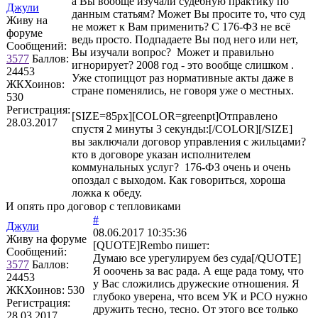
а Вы вообще изучали судебную практику по
Джули
данным статьям? Может Вы просите то, что суд
Живу на
не может к Вам применить? С 176-ФЗ не всё
форуме
ведь просто. Подпадаете Вы под него или нет,
Сообщений:
Вы изучали вопрос? Может и правильно
3577
Баллов:
игнорирует? 2008 год - это вообще слишком .
24453
Уже стопиццот раз нормативные акты даже в
ЖКХоинов:
стране поменялись, не говоря уже о местных.
530
Регистрация:
[SIZE=85px][COLOR=greenpt]Отправлено
28.03.2017
спустя 2 минуты 3 секунды:[/COLOR][/SIZE]
вы заключали договор управления с жильцами?
кто в договоре указан исполнителем
коммунальных услуг? 176-ФЗ очень и очень
опоздал с выходом. Как говориться, хороша
ложка к обеду.
И опять про договор с тепловиками
#
Джули
08.06.2017 10:35:36
Живу на форуме
[QUOTE]
Rembo
пишет:
Сообщений:
Думаю все урегулируем без суда[/QUOTE]
3577
Баллов:
Я ооочень за вас рада. А еще рада тому, что
24453
у Вас сложились дружеские отношения. Я
ЖКХоинов: 530
глубоко уверена, что всем УК и РСО нужно
Регистрация:
дружить тесно, тесно. От этого все только
28.03.2017