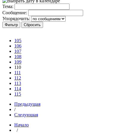
Тема:
Сообщение:
Упорядочить:
105
106
107
108
109
110
111
112
113
114
115
Предыдущая
/
Следующая
Начало
/