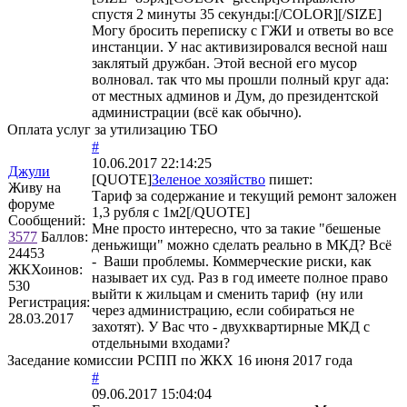
спустя 2 минуты 35 секунды:[/COLOR][/SIZE]
Могу бросить переписку с ГЖИ и ответы во все
инстанции. У нас активизировался весной наш
заклятый дружбан. Этой весной его мусор
волновал. так что мы прошли полный круг ада:
от местных админов и Дум, до президентской
администрации (всё как обычно).
Оплата услуг за утилизацию ТБО
#
10.06.2017 22:14:25
Джули
[QUOTE]
Зеленое хозяйство
пишет:
Живу на
Тариф за содержание и текущий ремонт заложен
форуме
1,3 рубля с 1м2[/QUOTE]
Сообщений:
Мне просто интересно, что за такие "бешеные
3577
Баллов:
деньжищи" можно сделать реально в МКД? Всё
24453
- Ваши проблемы. Коммерческие риски, как
ЖКХоинов:
называет их суд. Раз в год имеете полное право
530
выйти к жильцам и сменить тариф (ну или
Регистрация:
через администрацию, если собираться не
28.03.2017
захотят). У Вас что - двухквартирные МКД с
отдельными входами?
Заседание комиссии РСПП по ЖКХ 16 июня 2017 года
#
09.06.2017 15:04:04