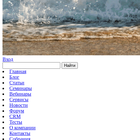
Вход
Найти
Главная
Блог
Статьи
Семинары
Вебинары
Сервисы
Новости
Форум
CRM
Тесты
О компании
Контакты
Собрания