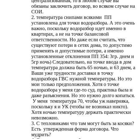
централизованная, то в любом случае вы
обязаны заключить договор, во всяком случае на
СОИ.
2. температура снипами всякими ПП
установлена для точки водоразбора. А это очень
важно, поскольку водоразбор идет именно в
квартирах, а не на точке балансовой
ответственности. Но даже если считать, что
существуют потери в сетях дома, то допустимо
применять и допустимые потери, а именно
установленные отклонения ПП 354: 3гр. днем и
5гр ночь) Следовательно, на точке ввода в дом
температура должна быть 65 ночью, и 63 днем, а
Ваши уже трудности доставки в точку
водоразбора ГВС нужной температуры. Но это
мои только предположения. Хотя о точке
водоразбора у меня где-то суд. практика была и
даже разъяснения. Но это нужно долго копаться.
У меня температура 70, чтобы уж наверняка,
поскольку я и УК (чтобы не возникал никто).
Хотя ночью температуру держать практически
невозможно.
3. С тепловиками что там могут быть за косяки?
Есть утвержденная форма договора. Что
мудрить?