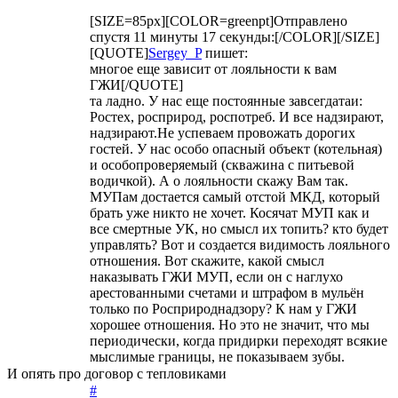
[SIZE=85px][COLOR=greenpt]Отправлено
спустя 11 минуты 17 секунды:[/COLOR][/SIZE]
[QUOTE]
Sergey_P
пишет:
многое еще зависит от лояльности к вам
ГЖИ[/QUOTE]
та ладно. У нас еще постоянные завсегдатаи:
Ростех, росприрод, роспотреб. И все надзирают,
надзирают.Не успеваем провожать дорогих
гостей. У нас особо опасный объект (котельная)
и особопроверяемый (скважина с питьевой
водичкой). А о лояльности скажу Вам так.
МУПам достается самый отстой МКД, который
брать уже никто не хочет. Косячат МУП как и
все смертные УК, но смысл их топить? кто будет
управлять? Вот и создается видимость лояльного
отношения. Вот скажите, какой смысл
наказывать ГЖИ МУП, если он с наглухо
арестованными счетами и штрафом в мульён
только по Росприроднадзору? К нам у ГЖИ
хорошее отношения. Но это не значит, что мы
периодически, когда придирки переходят всякие
мыслимые границы, не показываем зубы.
И опять про договор с тепловиками
#