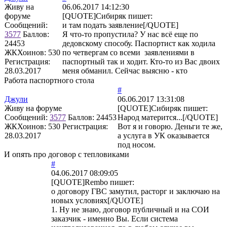
Живу на
06.06.2017 14:12:30
форуме
[QUOTE]
Сибиряк
пишет:
Сообщений:
и там подать заявление[/QUOTE]
3577
Баллов:
Я что-то пропустила? У нас всё еще по
24453
дедовскому способу. Паспортист как ходила
ЖКХоинов: 530
по четвергам со всеми заявлениями в
Регистрация:
паспортный так и ходит. Кто-то из Вас двоих
28.03.2017
меня обманил. Сейчас выясню - кто
Работа паспортного стола
#
Джули
06.06.2017 13:31:08
Живу на форуме
[QUOTE]
Сибиряк
пишет:
Сообщений:
3577
Баллов:
24453
Народ матерится...[/QUOTE]
ЖКХоинов: 530
Регистрация:
Вот я и говорю. Деньги те же,
28.03.2017
а услуга в УК оказывается
под носом.
И опять про договор с тепловиками
#
04.06.2017 08:09:05
[QUOTE]
Rembo
пишет:
о договору ГВС замутил, расторг и заключаю на
новых условиях[/QUOTE]
1. Ну не знаю, договор публичный и на СОИ
заказчик - именно Вы. Если система