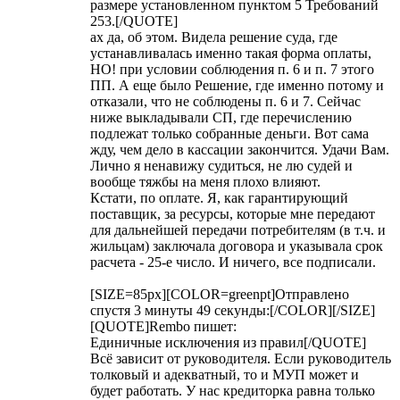
размере установленном пунктом 5 Требований
253.[/QUOTE]
ах да, об этом. Видела решение суда, где
устанавливалась именно такая форма оплаты,
НО! при условии соблюдения п. 6 и п. 7 этого
ПП. А еще было Решение, где именно потому и
отказали, что не соблюдены п. 6 и 7. Сейчас
ниже выкладывали СП, где перечислению
подлежат только собранные деньги. Вот сама
жду, чем дело в кассации закончится. Удачи Вам.
Лично я ненавижу судиться, не лю судей и
вообще тяжбы на меня плохо влияют.
Кстати, по оплате. Я, как гарантирующий
поставщик, за ресурсы, которые мне передают
для дальнейшей передачи потребителям (в т.ч. и
жильцам) заключала договора и указывала срок
расчета - 25-е число. И ничего, все подписали.
[SIZE=85px][COLOR=greenpt]Отправлено
спустя 3 минуты 49 секунды:[/COLOR][/SIZE]
[QUOTE]
Rembo
пишет:
Единичные исключения из правил[/QUOTE]
Всё зависит от руководителя. Если руководитель
толковый и адекватный, то и МУП может и
будет работать. У нас кредиторка равна только