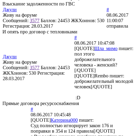
Взыскание задолженности по ГВС
Джули
#
Живу на форуме
08.06.2017
Сообщений:
3577
Баллов:
24453
ЖКХоинов: 530
11:00:07
Регистрация:
28.03.2017
отправила
И опять про договор с тепловиками
#
08.06.2017 10:47:08
[QUOTE]
Шла_мимо
пишет:
пол этого
Джули
доброжелательного
Живу на форуме
человека - женский?
Сообщений:
3577
Баллов:
24453
[/QUOTE]
ЖКХоинов: 530
Регистрация:
[QUOTE]
Rembo
пишет:
28.03.2017
доброжелательный молодой
человек[/QUOTE]
:D
Прямые договора ресурсоснабжения
#
08.06.2017 10:45:48
[QUOTE]
Катерина000
пишет:
Суд полностью игнорирует закон 176 и
поправки в 354 и 124 правила[/QUOTE]