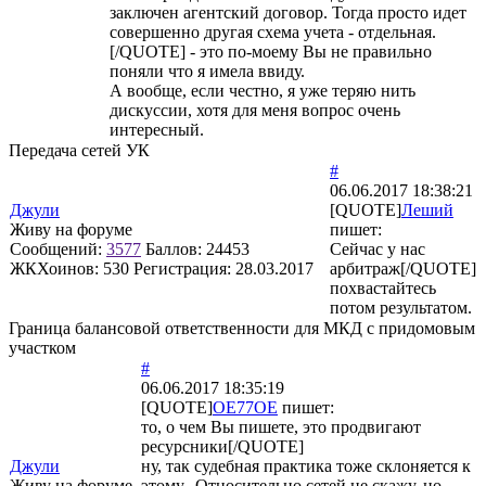
заключен агентский договор. Тогда просто идет
совершенно другая схема учета - отдельная.
[/QUOTE] - это по-моему Вы не правильно
поняли что я имела ввиду.
А вообще, если честно, я уже теряю нить
дискуссии, хотя для меня вопрос очень
интересный.
Передача сетей УК
#
06.06.2017 18:38:21
Джули
[QUOTE]
Леший
Живу на форуме
пишет:
Сообщений:
3577
Баллов:
24453
Сейчас у нас
ЖКХоинов: 530
Регистрация:
28.03.2017
арбитраж[/QUOTE]
похвастайтесь
потом результатом.
Граница балансовой ответственности для МКД с придомовым
участком
#
06.06.2017 18:35:19
[QUOTE]
OE77OE
пишет:
то, о чем Вы пишете, это продвигают
ресурсники[/QUOTE]
Джули
ну, так судебная практика тоже склоняется к
Живу на форуме
этому. Относительно сетей не скажу, но