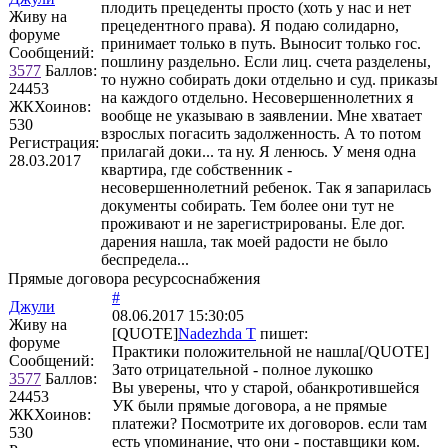
плодить прецеденты просто (хоть у нас и нет
Живу на
прецедентного права). Я подаю солидарно,
форуме
принимает только в путь. Выносит только гос.
Сообщений:
пошлину раздельно. Если лиц. счета разделены,
3577
Баллов:
то нужно собирать доки отдельно и суд. приказы
24453
на каждого отдельно. Несовершеннолетних я
ЖКХоинов:
вообще не указываю в заявлении. Мне хватает
530
взрослых погасить задолженность. А то потом
Регистрация:
прилагай доки... та ну. Я ленюсь. У меня одна
28.03.2017
квартира, где собственник -
несовершеннолетний ребенок. Так я запарилась
документы собирать. Тем более они тут не
проживают и не зарегистрированы. Еле дог.
дарения нашла, так моей радости не было
беспредела...
Прямые договора ресурсоснабжения
#
Джули
08.06.2017 15:30:05
Живу на
[QUOTE]
Nadezhda T
пишет:
форуме
Практики положительной не нашла[/QUOTE]
Сообщений:
Зато отрицательной - полное лукошко
3577
Баллов:
Вы уверены, что у старой, обанкротившейся
24453
УК были прямые договора, а не прямые
ЖКХоинов:
платежи? Посмотрите их договоров. если там
530
есть упоминание, что они - поставщики ком.