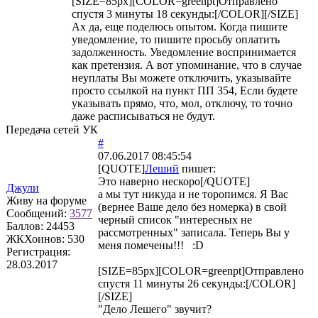
[SIZE=85px][COLOR=greenpt]Отправлено
спустя 3 минуты 18 секунды:[/COLOR][/SIZE]
Ах да, еще поделюсь опытом. Когда пишите
уведомление, то пишите просьбу оплатить
задолженность. Уведомление воспринимается
как претензия. А вот упоминание, что в случае
неуплаты Вы можете отключить, указывайте
просто ссылкой на пункт ПП 354, Если будете
указывать прямо, что, мол, отключу, то точно
даже расписываться не будут.
Передача сетей УК
#
07.06.2017 08:45:54
[QUOTE]
Леший
пишет:
Это наверно нескоро[/QUOTE]
Джули
а мы тут никуда и не торопимся. Я Вас
Живу на форуме
(вернее Ваше дело без номерка) в свой
Сообщений:
3577
черный список "интересных не
Баллов:
24453
рассмотренных" записала. Теперь Вы у
ЖКХоинов: 530
меня помечены!!! :D
Регистрация:
28.03.2017
[SIZE=85px][COLOR=greenpt]Отправлено
спустя 11 минуты 26 секунды:[/COLOR]
[/SIZE]
"Дело Лешего" звучит?