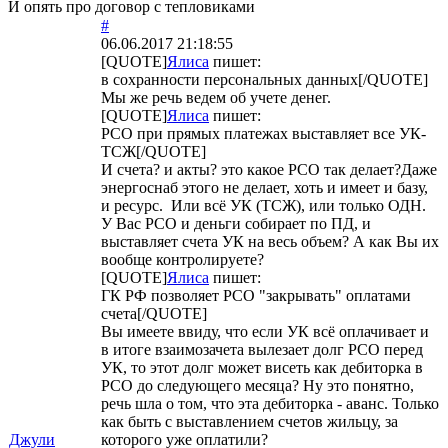
И опять про договор с тепловиками
#
06.06.2017 21:18:55
[QUOTE]
Ялиса
пишет:
в сохранности персональных данных[/QUOTE]
Мы же речь ведем об учете денег.
[QUOTE]
Ялиса
пишет:
РСО при прямых платежах выставляет все УК-
ТСЖ[/QUOTE]
И счета? и акты? это какое РСО так делает?Даже
энергоснаб этого не делает, хоть и имеет и базу,
и ресурс. Или всё УК (ТСЖ), или только ОДН.
У Вас РСО и деньги собирает по ПД, и
выставляет счета УК на весь объем? А как Вы их
вообще контролируете?
[QUOTE]
Ялиса
пишет:
ГК РФ позволяет РСО "закрывать" оплатами
счета[/QUOTE]
Вы имеете ввиду, что если УК всё оплачивает и
в итоге взаимозачета вылезает долг РСО перед
УК, то этот долг может висеть как дебиторка в
РСО до следующего месяца? Ну это понятно,
речь шла о том, что эта дебиторка - аванс. Только
как быть с выставлением счетов жильцу, за
Джули
которого уже оплатили?