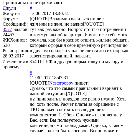
Прописаны но не проживают
Джули
#
Живу на
13.06.2017 13:40:14
форуме
[QUOTE]
Владимир васильев
пишет:
Сообщений:
жил или не жил, не важно[/QUOTE]
3577
Баллов:
тут как раз важно. Вопрос стоит о потреблении
24453
в коммунальной квартире. Я вот тоже себе мосх
ЖКХоинов:
сломала, как бы красиво отшить жильца общаги,
530
который оформил себе временную регистрацию
Регистрация:
в другом городе, а у нас числится до сих пор как
28.03.2017
зарегистрированный, паразит.
Изменения в 354 ПП РФ и другую нормативку по мусору и
прочему
#
11.06.2017 18:43:31
[QUOTE]
Nestorpopov
пишет:
Думаю, что это самый правильный вариант в
данной ситуации.[/QUOTE]
ну, приводить в порядок все равно нужно. Хоть
до, хоть после. Расчет платы за обращение с
ТКО должен состоять из следующих
компонентов: 1. Сбор. Оно же - накопление у
Вас, если Вы пользуетесь чужими
контейнерными площадками. Однако, в таком
случае должен быть договор. Вы не можете