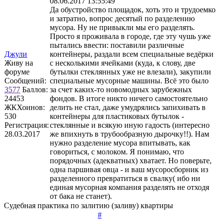
08.06.2017 13:55:49
Да обустройство площадок, хоть это и трудоемко
и затратно, вопрос десятый по разделению
мусора. Ну не привыкли мы его разделять.
Просто я проживала в городе, где эту чушь уже
пытались ввести: поставили различные
Джули
контейнеры, раздали всем специальные ведёрки
Живу на
с несколькими ячейками (куда, к слову, две
форуме
бутылки стеклянных уже не влезали), закупили
Сообщений:
специальные мусорные машины. Всё это было
3577
Баллов:
за счет каких-то новомодных зарубежных
24453
фондов. В итоге никто ничего самостоятельно
ЖКХоинов:
делить не стал, даже умудрялись запихивать в
530
контейнеры для пластиковых бутылок -
Регистрация:
стеклянные и всякую иную гадость (интересно
28.03.2017
же впихнуть в трубообразную дырочку!!). Нам
нужно разделение мусора впитывать, как
говориться, с молоком. Я понимаю, что
порядочных (адекватных) хватает. Но поверьте,
одна паршивая овца - и ваш мусоросборник из
разделенного превратиться в свалку( ибо ни
единая мусорная компания разделять не отходя
от бака не станет).
Судебная практика по залитию (заливу) квартиры
#