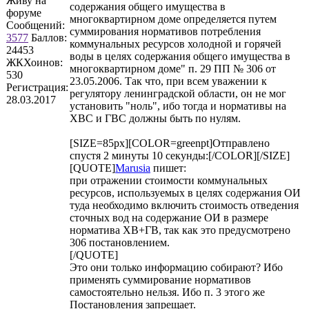
Живу на
содержания общего имущества в
форуме
многоквартирном доме определяется путем
Сообщений:
суммирования нормативов потребления
3577
Баллов:
коммунальных ресурсов холодной и горячей
24453
воды в целях содержания общего имущества в
ЖКХоинов:
многоквартирном доме" п. 29 ПП № 306 от
530
23.05.2006. Так что, при всем уважении к
Регистрация:
регулятору ленинградской области, он не мог
28.03.2017
установить "ноль", ибо тогда и нормативы на
ХВС и ГВС должны быть по нулям.
[SIZE=85px][COLOR=greenpt]Отправлено
спустя 2 минуты 10 секунды:[/COLOR][/SIZE]
[QUOTE]
Marusia
пишет:
при отражении стоимости коммунальных
ресурсов, используемых в целях содержания ОИ
туда необходимо включить стоимость отведения
сточных вод на содержание ОИ в размере
норматива ХВ+ГВ, так как это предусмотрено
306 постановлением.
[/QUOTE]
Это они только информацию собирают? Ибо
применять суммирование нормативов
самостоятельно нельзя. Ибо п. 3 этого же
Постановления запрещает.