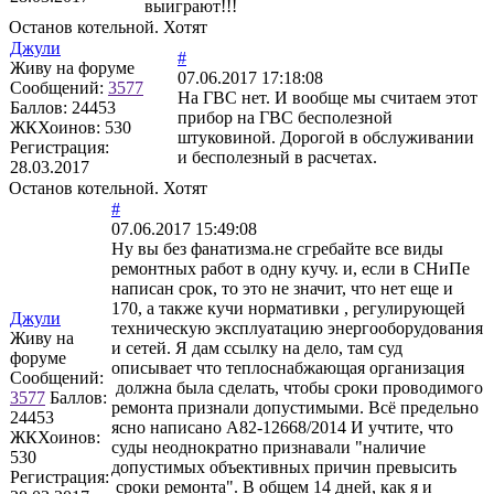
выиграют!!!
Останов котельной. Хотят
Джули
#
Живу на форуме
07.06.2017 17:18:08
Сообщений:
3577
На ГВС нет. И вообще мы считаем этот
Баллов:
24453
прибор на ГВС бесполезной
ЖКХоинов: 530
штуковиной. Дорогой в обслуживании
Регистрация:
и бесполезный в расчетах.
28.03.2017
Останов котельной. Хотят
#
07.06.2017 15:49:08
Ну вы без фанатизма.не сгребайте все виды
ремонтных работ в одну кучу. и, если в СНиПе
написан срок, то это не значит, что нет еще и
170, а также кучи нормативки , регулирующей
Джули
техническую эксплуатацию энергооборудования
Живу на
и сетей. Я дам ссылку на дело, там суд
форуме
описывает что теплоснабжающая организация
Сообщений:
должна была сделать, чтобы сроки проводимого
3577
Баллов:
ремонта признали допустимыми. Всё предельно
24453
ясно написано А82-12668/2014 И учтите, что
ЖКХоинов:
суды неоднократно признавали "наличие
530
допустимых объективных причин превысить
Регистрация:
сроки ремонта". В общем 14 дней, как я и