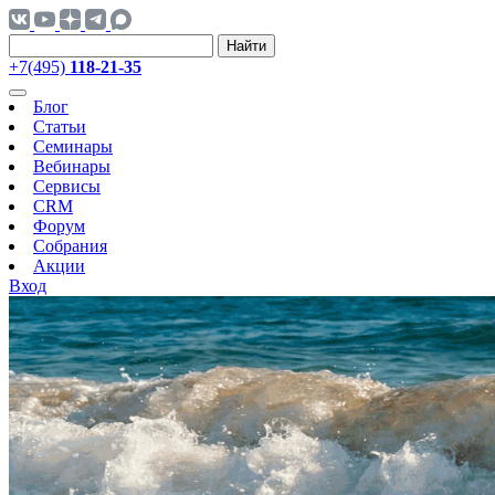
Найти
+7(495)
118-21-35
Блог
Статьи
Семинары
Вебинары
Сервисы
CRM
Форум
Собрания
Акции
Вход