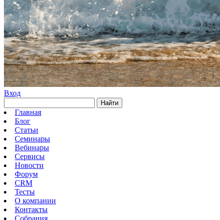
Вход
Найти
Главная
Блог
Статьи
Семинары
Вебинары
Сервисы
Новости
Форум
CRM
Тесты
О компании
Контакты
Собрания