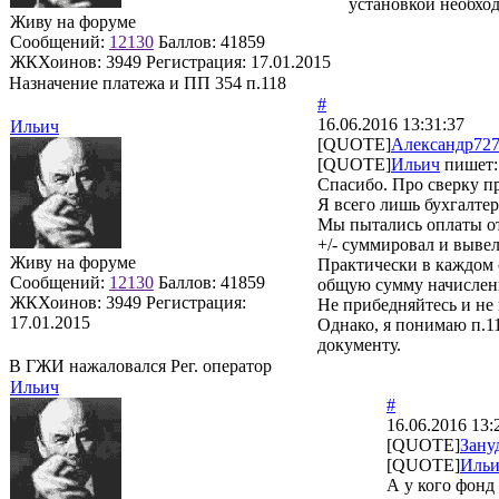
установкой необхо
Живу на форуме
Сообщений:
12130
Баллов:
41859
ЖКХоинов: 3949
Регистрация:
17.01.2015
Назначение платежа и ПП 354 п.118
#
16.06.2016 13:31:37
Ильич
[QUOTE]
Александр72
[QUOTE]
Ильич
пишет:
Спасибо. Про сверку п
Я всего лишь бухгалте
Мы пытались оплаты от
+/- суммировал и вывел
Живу на форуме
Практически в каждом с
Сообщений:
12130
Баллов:
41859
общую сумму начислени
ЖКХоинов: 3949
Регистрация:
Не прибедняйтесь и не
17.01.2015
Однако, я понимаю п.11
документу.
В ГЖИ нажаловался Рег. оператор
Ильич
#
16.06.2016 13:
[QUOTE]
Зану
[QUOTE]
Иль
А у кого фонд