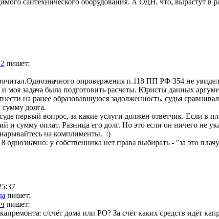
димого сантехнического оборудования. А ОДН, что, вырастут в 
72
пишет:
рочитал.Однозначного опровержения п.118 ПП РФ 354 не увиде
р и моя задача была подготовить расчеты. Юристы данных аргум
нести на ранее образовавшуюся задолженность, судья сравнива
 сумму долга.
уде первый вопрос, за какие услуги должен ответчик. Если в пл
й и сумму оплат. Разница его долг. Но это если он ничего не у
 нарывайтесь на комплименты. :)
8 однозначно: у собственника нет права выбирать - "за это плачу
25:37
да
пишет:
ич
пишет:
 капремонта: с/счёт дома или РО? За счёт каких средств идёт к