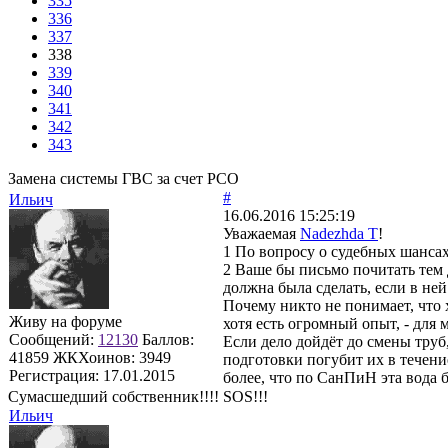
335
336
337
338
339
340
341
342
343
Замена системы ГВС за счет РСО
#
Ильич
16.06.2016 15:25:19
Уважаемая
Nadezhda T
!
1 По вопросу о судебных шансах
2 Ваше бы письмо почитать тем 
должна была сделать, если в ней
Почему никто не понимает, что 
Живу на форуме
хотя есть огромный опыт, - для м
Сообщений:
12130
Баллов:
Если дело дойдёт до смены труб,
41859
ЖКХоинов: 3949
подготовки погубит их в течени
Регистрация:
17.01.2015
более, что по СанПиН эта вода б
Сумасшедший собственник!!!! SOS!!!
Ильич