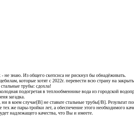
 - не знаю. Из общего скепсиса не рискнул бы обнадёживать.
дебилам, которые хотят с 2022г. перевести всю страну на закры
 стальные трубы: сдохла!
холодная подогретая в теплообменнике вода из городской водо
еня загадка.
 ни в коем случае[B] не ставьте стальные трубы[/B]. Результат 
е тех же пары-тройки лет, а обеспечение этого необходимого кач
удет надлежащего качества, что Вы и имеете.