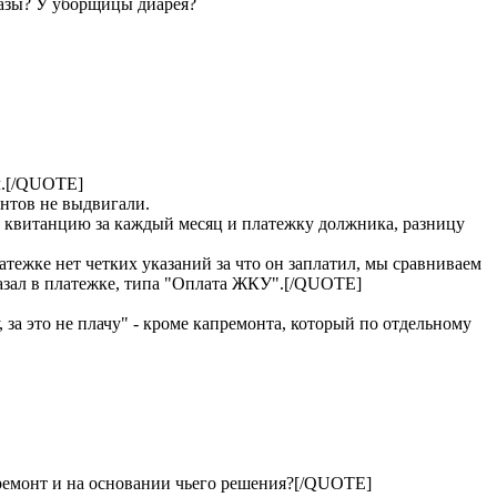
разы? У уборщицы диарея?
л.[/QUOTE]
ентов не выдвигали.
л квитанцию за каждый месяц и платежку должника, разницу
атежке нет четких указаний за что он заплатил, мы сравниваем
казал в платежке, типа "Оплата ЖКУ".[/QUOTE]
, за это не плачу" - кроме капремонта, который по отдельному
апремонт и на основании чьего решения?[/QUOTE]