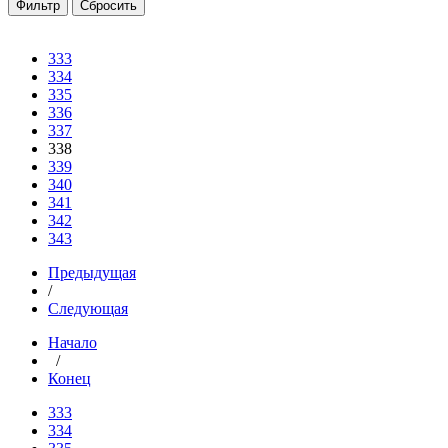
333
334
335
336
337
338
339
340
341
342
343
Предыдущая
/
Следующая
Начало
/
Конец
333
334