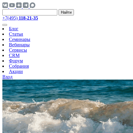
Найти
+7(495)
118-21-35
Блог
Статьи
Семинары
Вебинары
Сервисы
CRM
Форум
Собрания
Акции
Вход