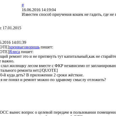
#
16.06.2016 14:19:04
Известен способ приучения кошек не гадить, где не
я:
17.01.2015
6.2016 14:01:39
OTE]
хренвыговоришь
пишет:
OTE]
Ялиса
пишет:
щий ремонт это и не притянуть тут капитальный,как не старай
е важно.
 слал жилищку лесом вместе с ФКР независимо от запланирован
тального ремонта нет.[/QUOTE]
0-й куда деть? В приложении 2 сроки жёсткие.
я не понял и ремонт можно по здравому смыслу отложить?
а ОСС вынес вопрос о целевой передаче в пользовании помещен