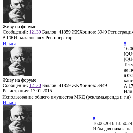
Живу на форуме
Сообщений:
12130
Баллов:
41859
ЖКХоинов: 3949
Регистраци
В ГЖИ нажаловался Рег. оператор
#
Ильич
16.0
[QU
[QU
Теку
да н
я бы
Живу на форуме
капи
Сообщений:
12130
Баллов:
41859
ЖКХоинов: 3949
А 17
Регистрация:
17.01.2015
Или 
Использование общего имущества МКД (реклама,аренда и т.д)
Ильич
#
16.06.2016 13:50:29
Я бы для начала н