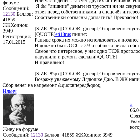
Или часть денег - за счёт других источников. Н
форуме
Я бы "лишние" деньги из трусости ни на секунду
Сообщений:
ответ перед собственниками, а спецсчёт интере
12130
Баллов:
Собственники согласны доплатить? Прекрасно! 
41859
ЖКХоинов:
[SIZE=85px][COLOR=greenpt]Отправлено спустя
3949
[QUOTE]
eti18rus
пишет:
Регистрация:
Раньше срока их можно использовать, а позднее
17.01.2015
И должно быть ОСС с 2/3 от общего числа собс
Самое что интересное, у нас одно ТСЖ проголосов
нарушили и ремонт сделали[/QUOTE]
И правильно!
[SIZE=85px][COLOR=greenpt]Отправлено спустя
Возражу уважаемому Дядюшке Джо. В ЖК написан
Сбор денег на капремонт &quot;вперед&quot;,
Ильич
#
06.0
Связ
Уваж
кото
Живу на форуме
Сообщений:
12130
Баллов:
41859
ЖКХоинов: 3949