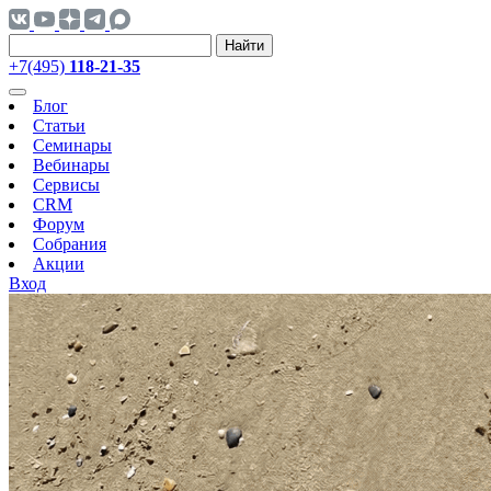
Найти
+7(495)
118-21-35
Блог
Статьи
Семинары
Вебинары
Сервисы
CRM
Форум
Собрания
Акции
Вход