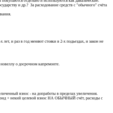
лы покупаются отдельно и используются как давальческие.
сударству и др.? За расходование средств с "обычного" счёта
вания.
лет, и раз в год меняют стояки в 2-х подьездах, и закон не
новеллу о досрочном капремонте.
еличенный взнос - на допработы в пределах увеличения.
цфонд + некий целевой взнос НА ОБЫЧНЫЙ счёт, расходы с