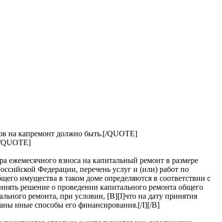
осов на капремонт должно быть.[/QUOTE]
?[/QUOTE]
ра ежемесячного взноса на капитальный ремонт в размере
ссийской Федерации, перечень услуг и (или) работ по
щего имущества в таком доме определяются в соответствии с
инять решение о проведении капитального ремонта общего
ьного ремонта, при условии, [B][I]что на дату принятия
аны иные способы его финансирования.[/I][/B]