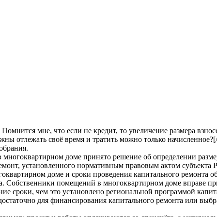
. Помнится мне, что если не кредит, то увеличение размера взн
олжны отлежать своё время и тратить можно только начисленное
собрания.
 в многоквартирном доме принято решение об определении разме
емонт, установленного нормативным правовым актом субъекта Ро
оквартирном доме и сроки проведения капитального ремонта об
а. Собственники помещений в многоквартирном доме вправе пр
ие сроки, чем это установлено региональной программой капитал
достаточно для финансирования капитального ремонта или выбр