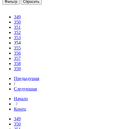
349
350
351
352
353
354
355
356
357
358
359
Предыдущая
/
Следующая
Начало
/
Конец
349
350