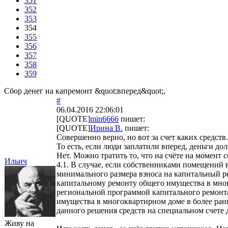
351
352
353
354
355
356
357
358
359
Сбор денег на капремонт &quot;вперед&quot;,
#
06.04.2016 22:06:01
[QUOTE]
min6666
пишет:
[QUOTE]
Ирина В.
пишет:
Совершенно верно, но вот за счет каких средств
То есть, если люди заплатили вперед, деньги д
Нет. Можно тратить то, что на счёте на момент 
Ильич
4.1. В случае, если собственниками помещений
минимального размера взноса на капитальный р
капитальному ремонту общего имущества в мног
региональной программой капитального ремонт
имущества в многоквартирном доме в более ранн
данного решения средств на специальном счете 
Живу на