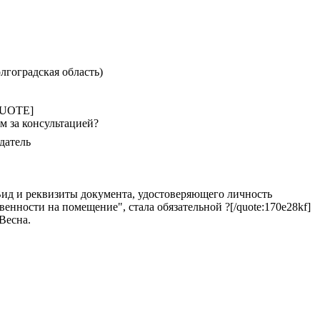
лгоградская область)
/QUOTE]
ам за консультацией?
датель
f]Вид и реквизиты документа, удостоверяющего личность
нности на помещение", стала обязательной ?[/quote:170e28kf]
Весна.