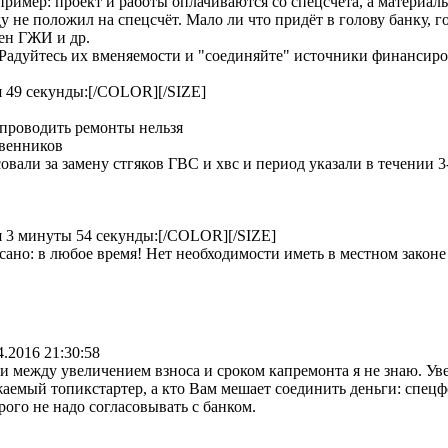
апример: проект и работы оплачиваются со спецсчёта, а материа
 не положил на спецсчёт. Мало ли что придёт в голову банку, го
сен ГЖИ и др.
Радуйтесь их вменяемости и "соединяйте" источники финансиро
 49 секунды:[/COLOR][/SIZE]
 проводить ремонты нельзя
твенников
али за замену стгяков ГВС и хвс и период указали в течении 3-х 
 3 минуты 54 секунды:[/COLOR][/SIZE]
о: в любое время! Нет необходимости иметь в местном законе 
4.2016 21:30:58
и между увеличением взноса и сроком капремонта я не знаю. Ув
аемый топикстартер, а кто Вам мешает соединить деньги: спе
рого не надо согласовывать с банком.