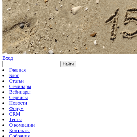
Вход
Найти
Главная
Блог
Статьи
Семинары
Вебинары
Сервисы
Новости
Форум
CRM
Тесты
О компании
Контакты
Собрания