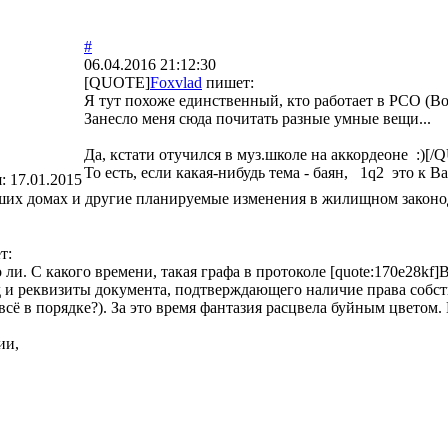
#
06.04.2016 21:12:30
[QUOTE]
Foxvlad
пишет:
Я тут похоже единственный, кто работает в РСО (Во
Занесло меня сюда почитать разные умные вещи...
Да, кстати отучился в муз.школе на аккордеоне :)[
То есть, если какая-нибудь тема - баян, 1q2 это к В
я:
17.01.2015
ших домах и другие планируемые изменения в жилищном законо
т:
о ли. С какого времени, такая графа в протоколе [quote:170e28k
и реквизиты документа, подтверждающего наличие права собстве
всё в порядке?). За это время фантазия расцвела буйным цветом. 
ии,