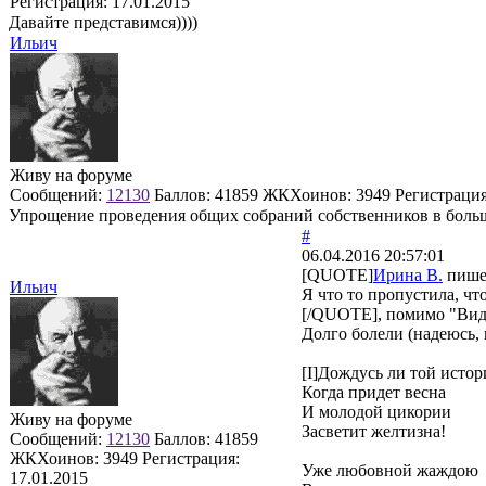
Регистрация:
17.01.2015
Давайте представимся))))
Ильич
Живу на форуме
Сообщений:
12130
Баллов:
41859
ЖКХоинов: 3949
Регистраци
Упрощение проведения общих собраний собственников в боль
#
06.04.2016 20:57:01
[QUOTE]
Ирина В.
пише
Ильич
Я что то пропустила, чт
[/QUOTE], помимо "Вид 
Долго болели (надеюсь, 
[I]Дождусь ли той истор
Когда придет весна
И молодой цикории
Живу на форуме
Засветит желтизна!
Сообщений:
12130
Баллов:
41859
ЖКХоинов: 3949
Регистрация:
Уже любовной жаждою
17.01.2015