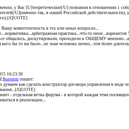
ении, у Вас [U]теоретические[/U] познания в отношениях с со
ателей[/U](именно так, в нашей Российской действительности), у
ьги).[/QUOTE]
 Вашу компетентность в тех или иных вопросах...
е...нормативка...арбитражная практика...что-то иное...вариантов
 Все общались, дискутировали, приходили к ОБЩЕМУ мнению...а 
кого бы то ни было...не зная человека лично...тем более длительн
015 16:23:30
E]
burmistr
пишет:
 думаем как сделать конструктор договора управления в виде о
ования...[/QUOTE]
иант - отдельная ветка форума - в которой каждая тема посвящен
иваться в реализации...