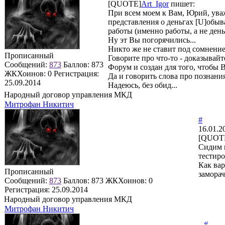
[QUOTE]
Art_Igor
пишет:
При всем моем к Вам, Юрий, уваж
представления о деньгах [U]обыв
работы (именно работы, а не ден
Ну эт Вы погорячились...
Никто же не ставит под сомнение
Прописанный
Говорите про что-то - доказывайт
Сообщений:
873
Баллов:
873
Форум и создан для того, чтобы
ЖКХоинов: 0
Регистрация:
Да и говорить слова про познания 
25.09.2014
Надеюсь, без обид...
Народный договор управления МКД
Митрофан Никитич
#
16.01.2
[QUOT
Сидим и
тестир
Как вар
Прописанный
заморач
Сообщений:
873
Баллов:
873
ЖКХоинов: 0
Регистрация:
25.09.2014
Народный договор управления МКД
Митрофан Никитич
#