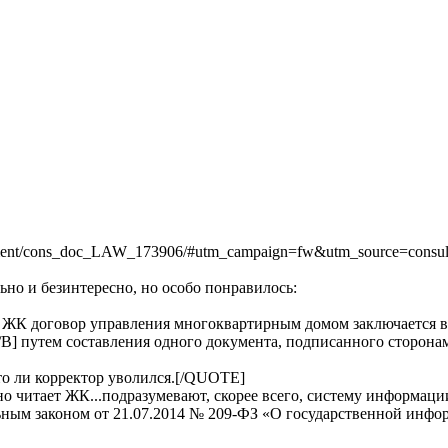
cument/cons_doc_LAW_173906/#utm_campaign=fw&utm_source=cons
ьно и безинтересно, но особо понравилось:
62 ЖК договор управления многоквартирным домом заключается 
B] путем составления одного документа, подписанного сторона
 то ли корректор уволился.[/QUOTE]
но читает ЖК...подразумевают, скорее всего, систему информац
ьным законом от 21.07.2014 № 209-ФЗ «О государственной инфо