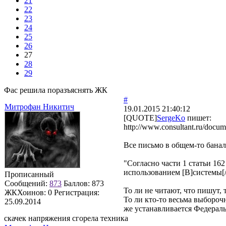
21
22
23
24
25
26
27
28
29
Фас решила поразъяснять ЖК
#
Митрофан Никитич
19.01.2015 21:40:12
[QUOTE]
SergeKo
пишет:
http://www.consultant.ru/do
Все письмо в общем-то банал
"Согласно части 1 статьи 1
использованием [B]системы[/
Прописанный
Сообщений:
873
Баллов:
873
То ли не читают, что пишут,
ЖКХоинов: 0
Регистрация:
То ли кто-то весьма выбороч
25.09.2014
же устанавливается Федерал
скачек напряжения сгорела техника