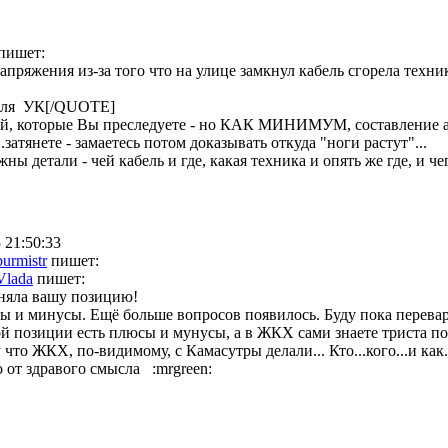
пишет:
апряжения из-за того что на улице замкнул кабель сгорела техни
 для УК[/QUOTE]
ей, которые Вы преследуете - но КАК МИНИМУМ, составление ак
.затянете - замаетесь потом доказывать откуда "ноги растут"...
ны детали - чей кабель и где, какая техника и опять же где, и че
 21:50:33
burmistr
пишет:
Vlada
пишет:
няла вашу позицию!
ы и минусы. Ещё больше вопросов появилось. Буду пока перева
й позиции есть плюсы и мунусы, а в ЖКХ сами знаете триста 
что ЖКХ, по-видимому, с Камасутры делали... Кто...кого...и как..
о от здравого смысла :mrgreen: