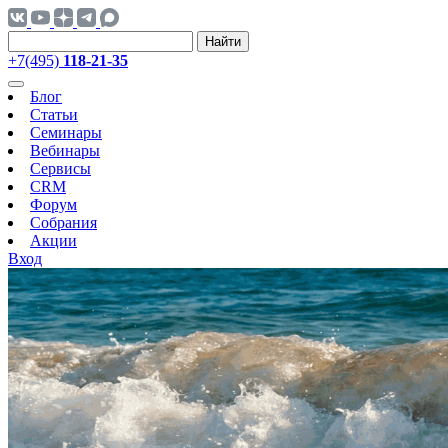
Найти
+7(495)
118-21-35
Блог
Статьи
Семинары
Вебинары
Сервисы
CRM
Форум
Собрания
Акции
Вход