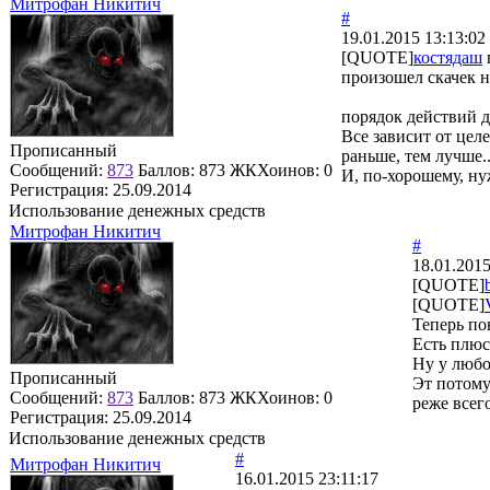
Митрофан Никитич
#
19.01.2015 13:13:02
[QUOTE]
костядаш
произошел скачек н
порядок действий
Все зависит от цел
Прописанный
раньше, тем лучше..
Сообщений:
873
Баллов:
873
ЖКХоинов: 0
И, по-хорошему, нуж
Регистрация:
25.09.2014
Использование денежных средств
Митрофан Никитич
#
18.01.2015
[QUOTE]
[QUOTE]
Теперь по
Есть плюс
Ну у любо
Прописанный
Эт потому 
Сообщений:
873
Баллов:
873
ЖКХоинов: 0
реже всег
Регистрация:
25.09.2014
Использование денежных средств
#
Митрофан Никитич
16.01.2015 23:11:17