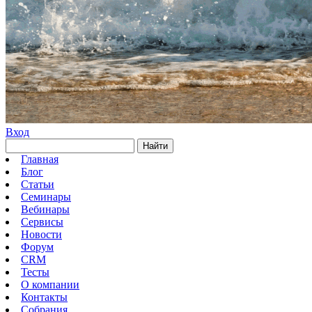
Вход
Найти
Главная
Блог
Статьи
Семинары
Вебинары
Сервисы
Новости
Форум
CRM
Тесты
О компании
Контакты
Собрания