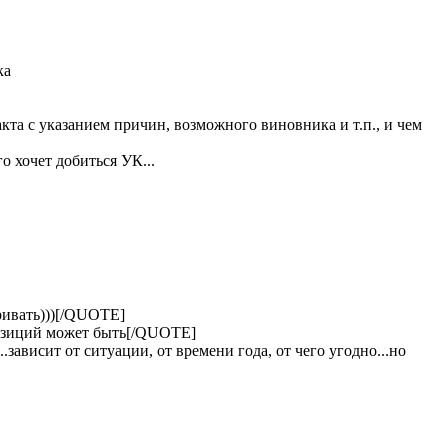
ка
та с указанием причин, возможного виновника и т.п., и чем
го хочет добиться УК...
ривать)))[/QUOTE]
позиций может быть[/QUOTE]
.зависит от ситуации, от времени года, от чего угодно...но