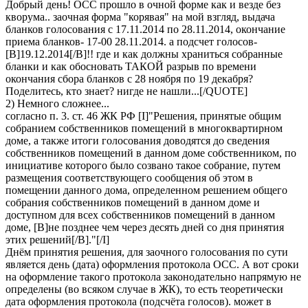
Добрый день! ОСС прошло в очной форме как и везде без
кворума.. заочная форма "корявая" на мой взгляд, выдача
бланков голосования с 17.11.2014 по 28.11.2014, окончание
приема бланков- 17-00 28.11.2014. а подсчет голосов-
[B]19.12.2014[/B]!! где и как должны храниться собранные
бланки и как обосновать ТАКОЙ разрыв по времени
окончания сбора бланков с 28 ноября по 19 декабря?
Поделитесь, кто знает? нигде не нашли...[/QUOTE]
2) Немного сложнее...
согласно п. 3. ст. 46 ЖК РФ [I]"Решения, принятые общим
собранием собственников помещений в многоквартирном
доме, а также итоги голосования доводятся до сведения
собственников помещений в данном доме собственником, по
инициативе которого было созвано такое собрание, путем
размещения соответствующего сообщения об этом в
помещении данного дома, определенном решением общего
собрания собственников помещений в данном доме и
доступном для всех собственников помещений в данном
доме, [B]не позднее чем через десять дней со дня принятия
этих решений[/B]."[/I]
Днём принятия решения, для заочного голосования по сути
является день (дата) оформления протокола ОСС. А вот сроки
на оформление такого протокола законодательно напрямую не
определены (во всяком случае в ЖК), то есть теоретически
дата оформления протокола (подсчёта голосов). может в