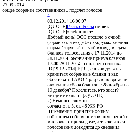
25.09.2014
общее собрание собственников.. подсчет голосов
#
03.12.2014 16:00:07
[QUOTE]
Гость с Урала
пишет:
[QUOTE]
omgk
пишет:
Добрый день! ОСС прошло в очной
форме как и везде без кворума.. заочная
форма "корявая" на мой взгляд, выдача
бланков голосования с 17.11.2014 по
28.11.2014, окончание приема бланков-
17-00 28.11.2014. а подсчет голосов-
[B]19.12.2014[/B]!! где и как должны
храниться собранные бланки и как
обосновать ТАКОЙ разрыв по времени
окончания сбора бланков с 28 ноября по
19 декабря? Поделитесь, кто знает?
нигде не нашли...[/QUOTE]
2) Немного сложнее...
согласно п. 3. ст. 46 ЖК РФ
[I]"Решения, принятые общим
собранием собственников помещений в
многоквартирном доме, а также итоги
голосования доводятся до сведения