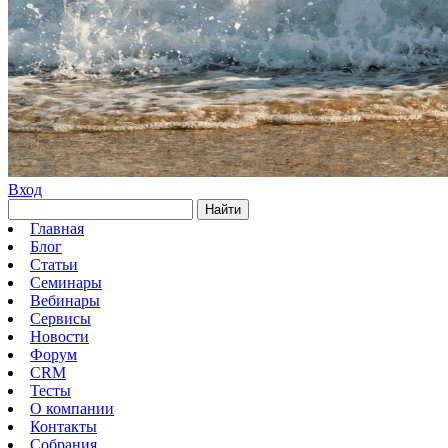
Вход
Найти
Главная
Блог
Статьи
Семинары
Вебинары
Сервисы
Новости
Форум
CRM
Тесты
О компании
Контакты
Собрания