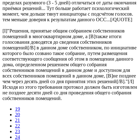
пределах разумного (3 - 5 дней) отличаться от даты окончания
приёмки решений... Тут больше работает психологический
момент, чем дольше тянут инициаторы с подсчётом голосов.
тем меньше доверия к результатам данного ОСС...[/QUOTE]
[I]"Решения, принятые общим собранием собственников
помещений в многоквартирном доме, а [B]также итоги
голосования доводятся до сведения собственников
помещений[/B] в данном доме собственником, по инициативе
которого было созвано такое собрание, путем размещения
соответствующего сообщения об этом в помещении данного
дома, определенном решением общего собрания
собственников помещений в данном доме и доступном для
всех собственников помещений в данном доме, [B]не позднее
чем через десять дней со дня принятия этих решений[/B]."[/I]
Исходя из этого требования протокол должен быть изготовлен
не позднее десяти дней со дня проведения общего собрания
собственников помещений.
19
20
21
22
23
24