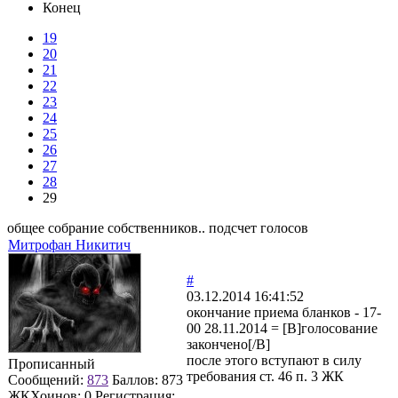
Конец
19
20
21
22
23
24
25
26
27
28
29
общее собрание собственников.. подсчет голосов
Митрофан Никитич
#
03.12.2014 16:41:52
окончание приема бланков - 17-
00 28.11.2014 = [B]голосование
закончено[/B]
после этого вступают в силу
Прописанный
требования ст. 46 п. 3 ЖК
Сообщений:
873
Баллов:
873
ЖКХоинов: 0
Регистрация: