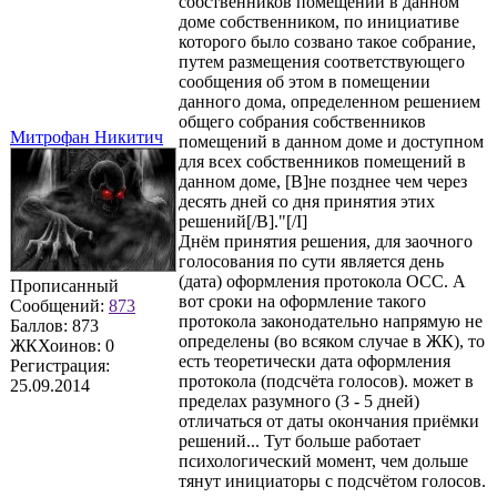
собственников помещений в данном
доме собственником, по инициативе
которого было созвано такое собрание,
путем размещения соответствующего
сообщения об этом в помещении
данного дома, определенном решением
общего собрания собственников
Митрофан Никитич
помещений в данном доме и доступном
для всех собственников помещений в
данном доме, [B]не позднее чем через
десять дней со дня принятия этих
решений[/B]."[/I]
Днём принятия решения, для заочного
голосования по сути является день
(дата) оформления протокола ОСС. А
Прописанный
вот сроки на оформление такого
Сообщений:
873
протокола законодательно напрямую не
Баллов:
873
определены (во всяком случае в ЖК), то
ЖКХоинов: 0
есть теоретически дата оформления
Регистрация:
протокола (подсчёта голосов). может в
25.09.2014
пределах разумного (3 - 5 дней)
отличаться от даты окончания приёмки
решений... Тут больше работает
психологический момент, чем дольше
тянут инициаторы с подсчётом голосов.