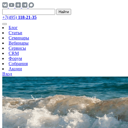
Найти
+7(495)
118-21-35
Блог
Статьи
Семинары
Вебинары
Сервисы
CRM
Форум
Собрания
Акции
Вход