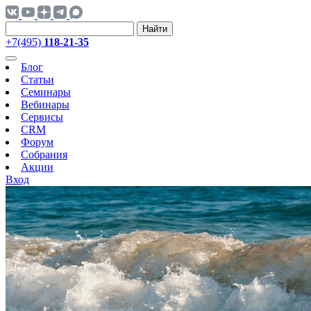
Найти
+7(495)
118-21-35
Блог
Статьи
Семинары
Вебинары
Сервисы
CRM
Форум
Собрания
Акции
Вход