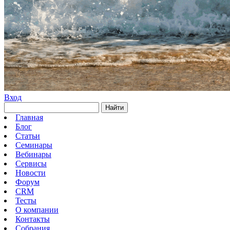
Вход
Найти
Главная
Блог
Статьи
Семинары
Вебинары
Сервисы
Новости
Форум
CRM
Тесты
О компании
Контакты
Собрания