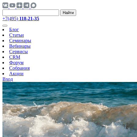
Найти
+7(495)
118-21-35
Блог
Статьи
Семинары
Вебинары
Сервисы
CRM
Форум
Собрания
Акции
Вход