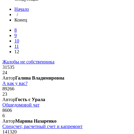
Начало
/
Конец
8
9
10
11
12
Жалобы не собственника
31535
24
Автор
Галина Владимировна
А как у вас?
89266
23
Автор
Гость с Урала
Общедомовой чат
8606
6
Автор
Марина Назаренко
Спецсчет, расчетный счет и капремонт
141320