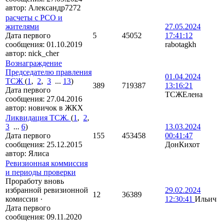
автор:
Александр7272
расчеты с РСО и
жителями
27.05.2024
Дата первого
5
45052
17:41:12
сообщения:
01.10.2019
rabotagkh
автор:
nick_cher
Вознаграждение
Председателю правления
01.04.2024
ТСЖ
(
1
,
2
,
3
...
13
)
389
719387
13:16:21
Дата первого
ТСЖЕлена
сообщения:
27.04.2016
автор:
новичок в ЖКХ
Ликвидация ТСЖ.
(
1
,
2
,
3
...
6
)
13.03.2024
Дата первого
155
453458
00:41:47
сообщения:
25.12.2015
ДонКихот
автор:
Ялиса
Ревизионная коммиссия
и периоды проверки
Проработу вновь
избранной ревизионной
29.02.2024
12
36389
комиссии
·
12:30:41
Ильич
Дата первого
сообщения:
09.11.2020