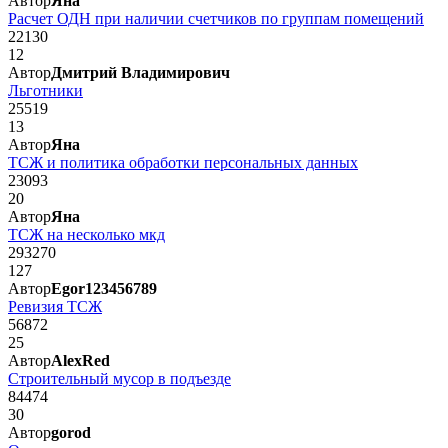
Автор
Яна
Расчет ОДН при наличии счетчиков по группам помещений
22130
12
Автор
Дмитрий Владимирович
Льготники
25519
13
Автор
Яна
ТСЖ и политика обработки персональных данных
23093
20
Автор
Яна
ТСЖ на несколько мкд
293270
127
Автор
Egor123456789
Ревизия ТСЖ
56872
25
Автор
AlexRed
Строительный мусор в подъезде
84474
30
Автор
gorod