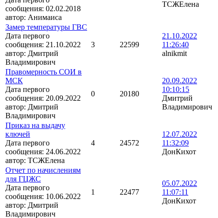
ТСЖЕлена
сообщения:
02.02.2018
автор:
Анимаиса
Замер температуры ГВС
Дата первого
21.10.2022
сообщения:
21.10.2022
3
22599
11:26:40
автор:
Дмитрий
alnikmit
Владимирович
Правомерность СОИ в
МСК
20.09.2022
Дата первого
10:10:15
0
20180
сообщения:
20.09.2022
Дмитрий
автор:
Дмитрий
Владимирович
Владимирович
Приказ на выдачу
ключей
12.07.2022
Дата первого
4
24572
11:32:09
сообщения:
24.06.2022
ДонКихот
автор:
ТСЖЕлена
Отчет по начислениям
для ГЦЖС
05.07.2022
Дата первого
1
22477
11:07:11
сообщения:
10.06.2022
ДонКихот
автор:
Дмитрий
Владимирович