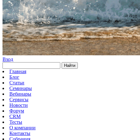
Вход
Найти
Главная
Блог
Статьи
Семинары
Вебинары
Сервисы
Новости
Форум
CRM
Тесты
О компании
Контакты
Собрания