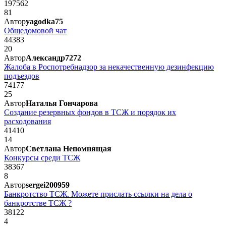
197562
81
Автор
yagodka75
Общедомовой чат
44383
20
Автор
Александр7272
Жалоба в Роспотребнадзор за некачественную дезинфекцию
подъездов
74177
25
Автор
Наталья Гончарова
Создание резервных фондов в ТСЖ и порядок их
расходования
41410
14
Автор
Светлана Непомнящая
Конкурсы среди ТСЖ
38367
8
Автор
sergei200959
Банкротство ТСЖ. Можете прислать ссылки на дела о
банкротстве ТСЖ ?
38122
4