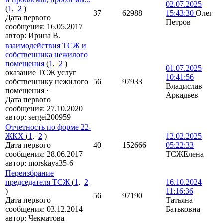
02.07.2025
(
1
,
2
)
37
62988
15:43:30
Олег
Дата первого
Петров
сообщения:
16.05.2017
автор:
Ирина В.
взаимодействия ТСЖ и
собственника нежилого
помещения
(
1
,
2
)
01.07.2025
оказание ТСЖ услуг
10:41:56
собственнику нежилого
56
97933
Владислав
помещения
·
Аркадьев
Дата первого
сообщения:
27.10.2020
автор:
sergei200959
Отчетность по форме 22-
ЖКХ
(
1
,
2
)
12.02.2025
Дата первого
40
152666
05:22:33
сообщения:
28.06.2017
ТСЖЕлена
автор:
morskaya35-6
Переизбрание
председателя ТСЖ
(
1
,
2
16.10.2024
)
11:16:36
56
97190
Дата первого
Татьяна
сообщения:
03.12.2014
Батьковна
автор:
Чекматова