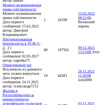
автор:
alladin
Момент возникновения
права собственности
Момент возникновения
15.02.2022
права собственности
·
08:22:06
1
26199
Дата первого
Волжский
сообщения:
15.02.2022
парень
автор:
Дмитрий
Владимирович
Противопожарная
безопасность в ТСЖ
(
1
,
2
,
3
)
09.12.2021
80
197562
Дата первого
13:23:09
Атос
сообщения:
02.05.2017
автор:
yagodka75
Общедомовой чат
Исключили из домового
26.11.2021
чата, нужно вернуться.
·
19
44383
11:26:08
Дата первого
zom2000
сообщения:
24.11.2021
автор:
Александр7272
Жалоба в
Роспотребнадзор за
некачественную
дезинфекцию подъездов
03.11.2021