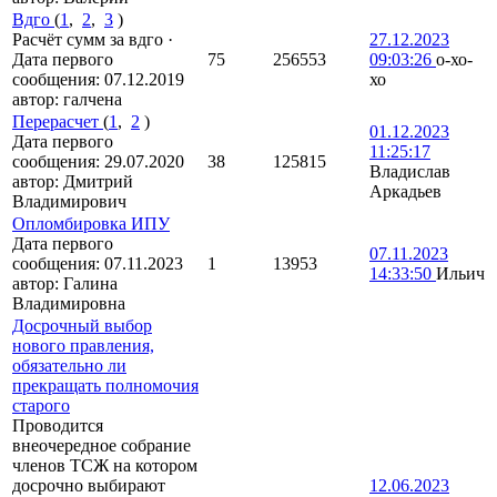
Вдго
(
1
,
2
,
3
)
Расчёт сумм за вдго
·
27.12.2023
Дата первого
75
256553
09:03:26
о-хо-
сообщения:
07.12.2019
хо
автор:
галчена
Перерасчет
(
1
,
2
)
01.12.2023
Дата первого
11:25:17
сообщения:
29.07.2020
38
125815
Владислав
автор:
Дмитрий
Аркадьев
Владимирович
Опломбировка ИПУ
Дата первого
07.11.2023
сообщения:
07.11.2023
1
13953
14:33:50
Ильич
автор:
Галина
Владимировна
Досрочный выбор
нового правления,
обязательно ли
прекращать полномочия
старого
Проводится
внеочередное собрание
членов ТСЖ на котором
досрочно выбирают
12.06.2023