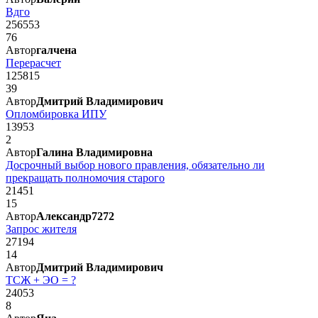
Вдго
256553
76
Автор
галчена
Перерасчет
125815
39
Автор
Дмитрий Владимирович
Опломбировка ИПУ
13953
2
Автор
Галина Владимировна
Досрочный выбор нового правления, обязательно ли
прекращать полномочия старого
21451
15
Автор
Александр7272
Запрос жителя
27194
14
Автор
Дмитрий Владимирович
ТСЖ + ЭО = ?
24053
8