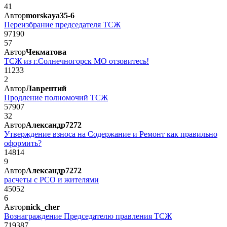
41
Автор
morskaya35-6
Переизбрание председателя ТСЖ
97190
57
Автор
Чекматова
ТСЖ из г.Солнечногорск МО отзовитесь!
11233
2
Автор
Лаврентий
Продление полномочий ТСЖ
57907
32
Автор
Александр7272
Утверждение взноса на Содержание и Ремонт как правильно
оформить?
14814
9
Автор
Александр7272
расчеты с РСО и жителями
45052
6
Автор
nick_cher
Вознаграждение Председателю правления ТСЖ
719387