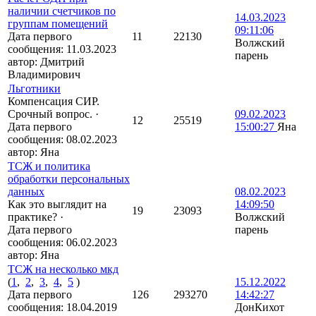
наличии счетчиков по
14.03.2023
группам помещений
09:11:06
Дата первого
11
22130
Волжский
сообщения:
11.03.2023
парень
автор:
Дмитрий
Владимирович
Льготники
Компенсация СИР.
Срочный вопрос.
·
09.02.2023
12
25519
Дата первого
15:00:27
Яна
сообщения:
08.02.2023
автор:
Яна
ТСЖ и политика
обработки персональных
данных
08.02.2023
Как это выглядит на
14:09:50
19
23093
практике?
·
Волжский
Дата первого
парень
сообщения:
06.02.2023
автор:
Яна
ТСЖ на несколько мкд
(
1
,
2
,
3
,
4
,
5
)
15.12.2022
Дата первого
126
293270
14:42:27
сообщения:
18.04.2019
ДонКихот