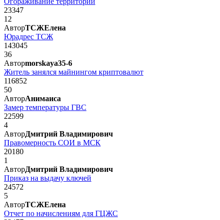
Огораживание территории
23347
12
Автор
ТСЖЕлена
Юрадрес ТСЖ
143045
36
Автор
morskaya35-6
Житель занялся майнингом криптовалют
116852
50
Автор
Анимаиса
Замер температуры ГВС
22599
4
Автор
Дмитрий Владимирович
Правомерность СОИ в МСК
20180
1
Автор
Дмитрий Владимирович
Приказ на выдачу ключей
24572
5
Автор
ТСЖЕлена
Отчет по начислениям для ГЦЖС