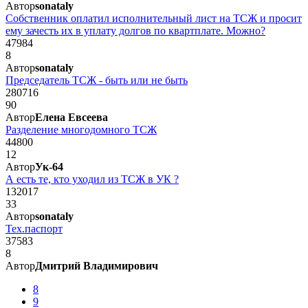
Автор
sonataly
Собственник оплатил исполнительный лист на ТСЖ и просит
ему зачесть их в уплату долгов по квартплате. Можно?
47984
8
Автор
sonataly
Председатель ТСЖ - быть или не быть
280716
90
Автор
Елена Евсеева
Разделение многодомного ТСЖ
44800
12
Автор
Ук-64
А есть те, кто уходил из ТСЖ в УК ?
132017
33
Автор
sonataly
Тех.паспорт
37583
8
Автор
Дмитрий Владимирович
8
9