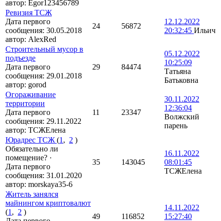
автор:
Egor123456789
Ревизия ТСЖ
Дата первого
12.12.2022
24
56872
сообщения:
30.05.2018
20:32:45
Ильич
автор:
AlexRed
Строительный мусор в
05.12.2022
подъезде
10:25:09
Дата первого
29
84474
Татьяна
сообщения:
29.01.2018
Батьковна
автор:
gorod
Огораживание
30.11.2022
территории
12:36:04
Дата первого
11
23347
Волжский
сообщения:
29.11.2022
парень
автор:
ТСЖЕлена
Юрадрес ТСЖ
(
1
,
2
)
Обязательно ли
16.11.2022
помещение?
·
35
143045
08:01:45
Дата первого
ТСЖЕлена
сообщения:
31.01.2020
автор:
morskaya35-6
Житель занялся
майнингом криптовалют
14.11.2022
(
1
,
2
)
49
116852
15:27:40
Дата первого