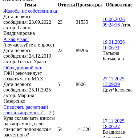
Темы
Ответы
Просмотры
Обновление
Жалобы не собственника
Дата первого
10.06.2026
сообщения:
23.09.2022
23
31535
09:24:16
Атос
автор:
Галина
Владимировна
А как у вас?
19.01.2026
(поучаствуйте в опросе)
·
10:06:31
Дата первого
22
89266
Татьяна
сообщения:
24.12.2019
Батьковна
автор:
Гость с Урала
Общедомовой чат
ГЖН рекомендует
создать чат в MAX
·
27.11.2025
Дата первого
5
8606
13:09:29
сообщения:
25.11.2025
ДругЧеловека
автор:
Марина
Назаренко
Спецсчет, расчетный
счет и капремонт
(
1
,
2
)
Куда складывать взносы
17.11.2025
на капремонт, если
18:00:27
спецсчет пополнялся с
54
141320
Владислав
расчетного?
·
Аркадьев