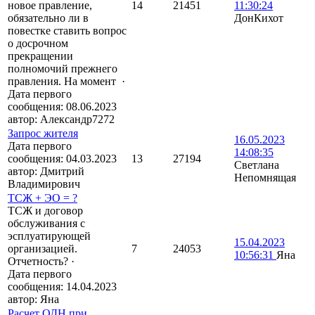
новое правление,
14
21451
11:30:24
обязательно ли в
ДонКихот
повестке ставить вопрос
о досрочном
прекращении
полномочий прежнего
правления. На момент
·
Дата первого
сообщения:
08.06.2023
автор:
Александр7272
Запрос жителя
16.05.2023
Дата первого
14:08:35
сообщения:
04.03.2023
13
27194
Светлана
автор:
Дмитрий
Непомнящая
Владимирович
ТСЖ + ЭО = ?
ТСЖ и договор
обслуживания с
эсплуатирующей
15.04.2023
организацией.
7
24053
10:56:31
Яна
Отчетность?
·
Дата первого
сообщения:
14.04.2023
автор:
Яна
Расчет ОДН при