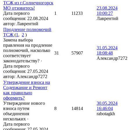
ТСЖ из г.Солнечногорск
МО отзовитесь!
23.08.2024
Дата первого
1
11233
10:00:27
сообщения:
22.08.2024
Лаврентий
автор:
Лаврентий
Продление полномочий
ТСЖ
(
1
,
2
)
Замена выбора
правления на продление
31.05.2024
полномочий, насколько
31
57907
18:08:48
соответствует
Александр7272
законодательству?
·
Дата первого
сообщения:
27.05.2024
автор:
Александр7272
Утверждение взноса на
Содержание и Ремонт
как правильно
оформить?
Утверждение нового
30.05.2024
взноса путем
8
14814
16:46:04
объединения
rabotagkh
нескольких
·
Дата первого
сообщения:
27.05.2024