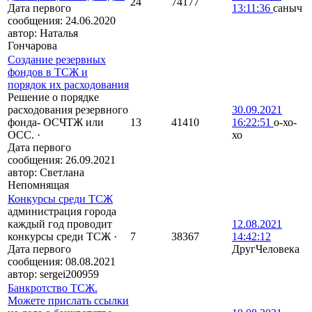
24
74177
Дата первого
13:11:36
саныч
сообщения:
24.06.2020
автор:
Наталья
Гончарова
Создание резервных
фондов в ТСЖ и
порядок их расходования
Решение о порядке
расходования резервного
30.09.2021
фонда- ОСЧТЖ или
13
41410
16:22:51
о-хо-
ОСС.
·
хо
Дата первого
сообщения:
26.09.2021
автор:
Светлана
Непомнящая
Конкурсы среди ТСЖ
администрация города
каждый год проводит
12.08.2021
конкурсы среди ТСЖ
·
7
38367
14:42:12
Дата первого
ДругЧеловека
сообщения:
08.08.2021
автор:
sergei200959
Банкротство ТСЖ.
Можете прислать ссылки