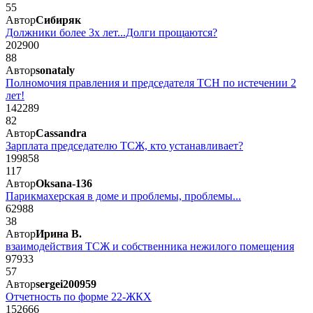
55
Автор
Сибиряк
Должники более 3х лет...Долги прощаются?
202900
88
Автор
sonataly
Полномочия правления и председателя ТСН по истечении 2
лет!
142289
82
Автор
Cassandra
Зарплата председателю ТСЖ, кто устанавливает?
199858
117
Автор
Oksana-136
Парикмахерская в доме и проблемы, проблемы...
62988
38
Автор
Ирина В.
взаимодействия ТСЖ и собственника нежилого помещения
97933
57
Автор
sergei200959
Отчетность по форме 22-ЖКХ
152666