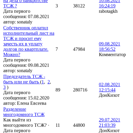
на дела о банкротстве
10.08.2021
ТСЖ ?
3
38122
16:24:19
Дата первого
rabotagkh
сообщения:
07.08.2021
автор:
sonataly
Собственник оплатил
исполнительный лист на
ТСЖ и просит ему
зачесть их в уплату
09.08.2021
долгов по квартплате.
7
47984
18:56:52
Можно?
Комментатор
Дата первого
сообщения:
09.08.2021
автор:
sonataly
Председатель ТСЖ -
быть или не быть
(
1
,
2
,
02.08.2021
3
)
89
280716
12:15:44
Дата первого
ДонКихот
сообщения:
15.02.2020
автор:
Елена Евсеева
Разделение
многодомного ТСЖ
Как выйти из
29.07.2021
многодомного ТСЖ?
·
11
44800
21:03:39
Дата первого
ДонКихот