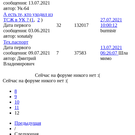
сообщения:
13.07.2021
автор:
Ук-64
А есть те, кто уходил из
ТСЖ в УК ?
(
1
,
2
)
27.07.2021
Дата первого
32
132017
10:00:12
сообщения:
03.06.2021
burmistr
автор:
sonataly
Тех.паспорт
Дата первого
13.07.2021
сообщения:
09.07.2021
7
37583
06:26:07
Шла
автор:
Дмитрий
мимо
Владимирович
Сейчас на форуме никого нет :(
Сейчас на форуме никого нет :(
8
9
10
11
12
Предыдущая
/
Следующая