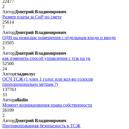
22477
2
Автор
Дмитрий Владимирович
Размер платы за СиР по смете
25614
7
Автор
Дмитрий Владимирович
ОДН на нежилые помещения с отдельным входи и вводи
23505
3
Автор
Дмитрий Владимирович
как изменить способ управления с тсж на ук
52500
24
Автор
гладиолус
ОСЧ ТСЖ (1 член 1 голос или кол-во голосов
пропорционально метрам ?)
137763
33
Автор
alladin
Момент возникновения права собственности
26199
2
Автор
Дмитрий Владимирович
Противопожарная безопасность в ТСЖ