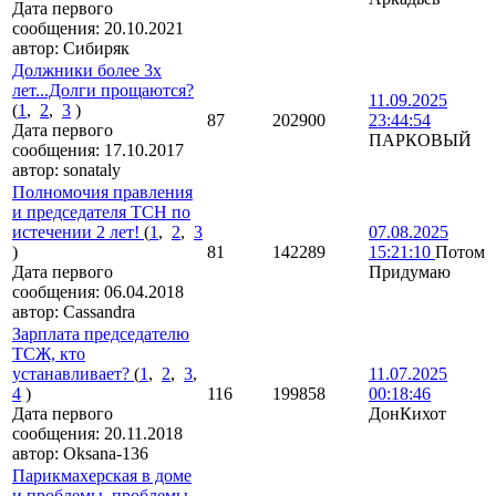
Дата первого
сообщения:
20.10.2021
автор:
Сибиряк
Должники более 3х
лет...Долги прощаются?
11.09.2025
(
1
,
2
,
3
)
87
202900
23:44:54
Дата первого
ПАРКОВЫЙ
сообщения:
17.10.2017
автор:
sonataly
Полномочия правления
и председателя ТСН по
истечении 2 лет!
(
1
,
2
,
3
07.08.2025
)
81
142289
15:21:10
Потом
Дата первого
Придумаю
сообщения:
06.04.2018
автор:
Cassandra
Зарплата председателю
ТСЖ, кто
устанавливает?
(
1
,
2
,
3
,
11.07.2025
4
)
116
199858
00:18:46
Дата первого
ДонКихот
сообщения:
20.11.2018
автор:
Oksana-136
Парикмахерская в доме
и проблемы, проблемы...