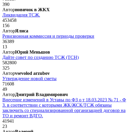
390
Автор
новичок в ЖКХ
Ликвидация ТСЖ.
453458
156
Автор
Ялиса
Ревизионная коммиссия и периоды проверки
36389
13
Автор
Юрий Меньшов
Дайте совет по созданию ТСЖ (ТСН)
582800
325
Автор
vsevolod arzubov
Утверждение новой сметы
71608
49
Автор
Дмитрий Владимирович
Внесение изменений в Уставы по ФЗ о т 18.03.2023 № 71 - Ф
З. в соответствии с которыми ЖК/ЖСК/ТСЖ обязаны
заключить со специализированной организацией договор на
ТО и ремонт ВДГО.
41941
23
Автор
Валерий