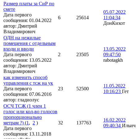
Размер платы за СиР по
смете
05.07.2022
Дата первого
6
25614
11:04:34
сообщения:
01.04.2022
ДонКихот
автор:
Дмитрий
Владимирович
ОДН на нежилые
помещения с отдельным
входи и вводи
13.05.2022
Дата первого
2
23505
09:47:50
сообщения:
13.05.2022
rabotagkh
автор:
Дмитрий
Владимирович
как изменить способ
управления с тсж на ук
11.05.2022
Дата первого
23
52500
10:16:23
Гет
сообщения:
07.06.2016
автор:
гладиолус
ОСЧ ТСЖ (1 член 1
голос или кол-во голосов
пропорционально
16.02.2022
метрам ?)
(
1
,
2
)
32
137763
09:40:34
Ильич
Дата первого
сообщения:
13.11.2018