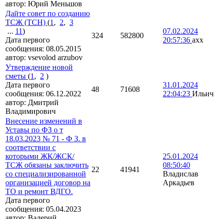
автор:
Юрий Меньшов
Дайте совет по созданию
ТСЖ (ТСН)
(
1
,
2
,
3
...
11
)
07.02.2024
324
582800
Дата первого
20:57:36
axx
сообщения:
08.05.2015
автор:
vsevolod arzubov
Утверждение новой
сметы
(
1
,
2
)
Дата первого
31.01.2024
48
71608
сообщения:
06.12.2022
22:04:23
Ильич
автор:
Дмитрий
Владимирович
Внесение изменений в
Уставы по ФЗ о т
18.03.2023 № 71 - Ф З. в
соответствии с
которыми ЖК/ЖСК/
25.01.2024
ТСЖ обязаны заключить
08:50:40
22
41941
со специализированной
Владислав
организацией договор на
Аркадьев
ТО и ремонт ВДГО.
Дата первого
сообщения:
05.04.2023
автор:
Валерий