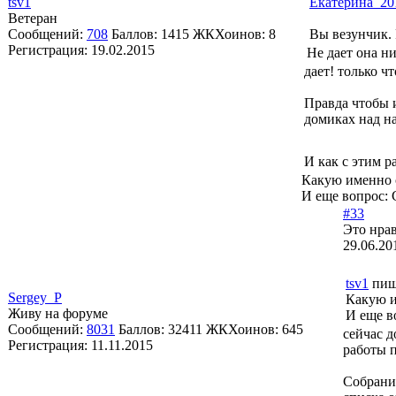
tsv1
Екатерина_20
Ветеран
Сообщений:
708
Баллов:
1415
ЖКХоинов: 8
Вы везунчик. 
Регистрация:
19.02.2015
Не дает она н
дает! только ч
Правда чтобы 
домиках над н
И как с этим р
Какую именно 
И еще вопрос: 
#33
Это нрав
29.06.20
tsv1
пиш
Sergey_P
Какую и
Живу на форуме
И еще в
Сообщений:
8031
Баллов:
32411
ЖКХоинов: 645
сейчас д
Регистрация:
11.11.2015
работы 
Собрания