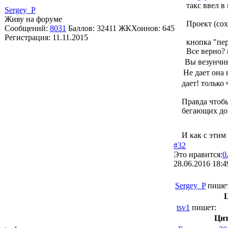
такс ввел в
Sergey_P
Живу на форуме
Проект (сох
Сообщений:
8031
Баллов:
32411
ЖКХоинов: 645
Регистрация:
11.11.2015
кнопка "пер
Все верно? 
Вы везунчик
Не дает она 
дает! только
Правда чтоб
бегающих дом
И как с этим
#32
Это нравится:
0
28.06.2016 18:4
Sergey_P
пишет
tsv1
пишет:
Цит