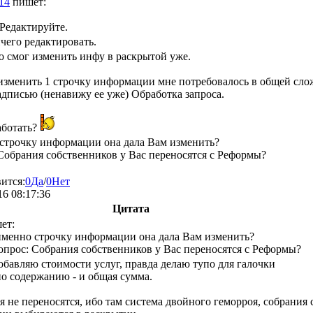
14
пишет:
Редактируйте.
ичего редактировать.
то смог изменить инфу в раскрытой уже.
изменить 1 строчку информации мне потребовалось в общей сло
адписью (ненавижу ее уже) Обработка запроса.
аботать?
строчку информации она дала Вам изменить?
Собрания собственников у Вас переносятся с Реформы?
ится:
0
Да
/
0
Нет
16 08:17:36
Цитата
ет:
менно строчку информации она дала Вам изменить?
опрос: Собрания собственников у Вас переносятся с Реформы?
обавляю стоимости услуг, правда делаю тупо для галочки
по содержанию - и общая сумма.
 не переносятся, ибо там система двойного геморроя, собрания