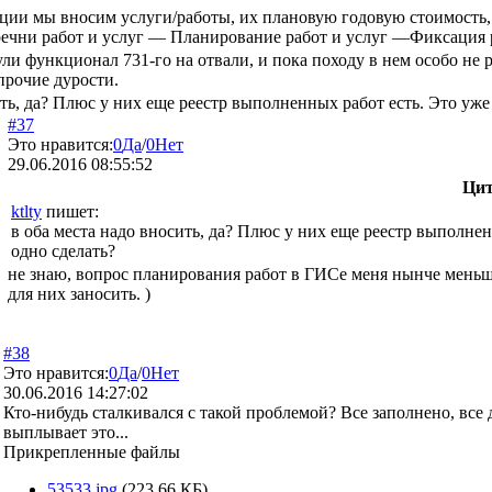
ии мы вносим услуги/работы, их плановую годовую стоимость, а
речни работ и услуг — Планирование работ и услуг —Фиксация 
ли функционал 731-го на отвали, и пока походу в нем особо не 
прочие дурости.
ть, да? Плюс у них еще реестр выполненных работ есть. Это уже 
#37
Это нравится:
0
Да
/
0
Нет
29.06.2016 08:55:52
Цит
ktlty
пишет:
в оба места надо вносить, да? Плюс у них еще реестр выполненн
одно сделать?
не знаю, вопрос планирования работ в ГИСе меня нынче меньше
для них заносить. )
#38
Это нравится:
0
Да
/
0
Нет
30.06.2016 14:27:02
Кто-нибудь сталкивался с такой проблемой? Все заполнено, вс
выплывает это...
Прикрепленные файлы
53533.jpg
(223.66 КБ)