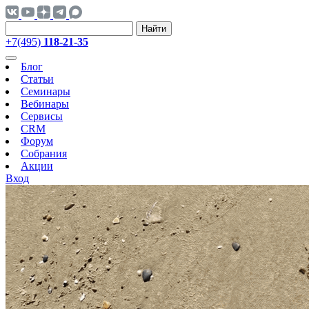
Найти
+7(495)
118-21-35
Блог
Статьи
Семинары
Вебинары
Сервисы
CRM
Форум
Собрания
Акции
Вход