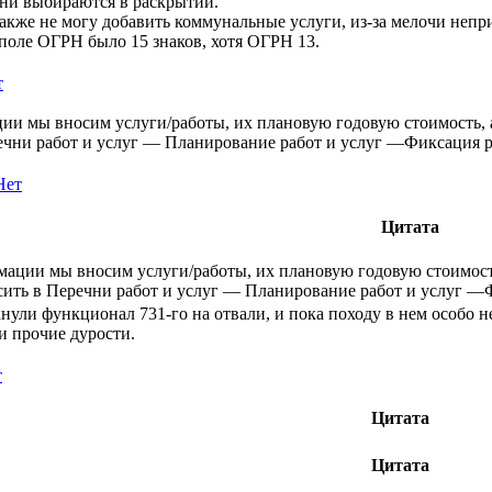
они выбираются в раскрытии.
также не могу добавить коммунальные услуги, из-за мелочи не
поле ОГРН было 15 знаков, хотя ОГРН 13.
т
и мы вносим услуги/работы, их плановую годовую стоимость, а 
речни работ и услуг — Планирование работ и услуг —Фиксация р
Нет
Цитата
ации мы вносим услуги/работы, их плановую годовую стоимость,
сить в Перечни работ и услуг — Планирование работ и услуг —
нули функционал 731-го на отвали, и пока походу в нем особо н
и прочие дурости.
т
Цитата
Цитата