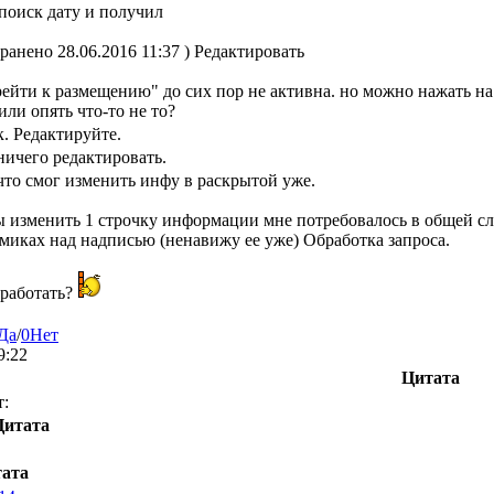
 поиск дату и получил
ранено 28.06.2016 11:37 ) Редактировать
ейти к размещению" до сих пор не активна. но можно нажать на
или опять что-то не то?
. Редактируйте.
ничего редактировать.
 что смог изменить инфу в раскрытой уже.
ы изменить 1 строчку информации мне потребовалось в общей с
иках над надписью (ненавижу ее уже) Обработка запроса.
 работать?
Да
/
0
Нет
9:22
Цитата
:
Цитата
ата