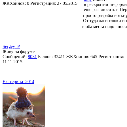
ЖКХоинов: 0
Регистрация:
27.05.2015
в раскрытии информац
еще раз вносить в Пе
просто разрабы воткну
От туда лаги глюки и 
в оба места надо вноси
Sergey_P
Живу на форуме
Сообщений:
8031
Баллов:
32411
ЖКХоинов: 645
Регистрация:
11.11.2015
Екатерина_2014