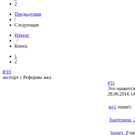
2
Предыдущая
/
Следующая
Начало
/
Конец
1
2
RSS
экспорт с Реформы жкх
#31
Это нравится
28.06.2016 14
tsv1
пишет:
Екатерина_
Sergey_P
пи