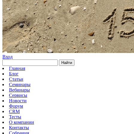
Вход
Найти
Главная
Блог
Статьи
Семинары
Вебинары
Сервисы
Новости
Форум
CRM
Тесты
О компании
Контакты
Собрания