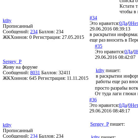
списка 
Кстати 
чтобы в 
#34
ktlty
Это нравится:
0
Да
/
0
Не
Прописанный
29.06.2016 08:39:13
Сообщений:
234
Баллов:
234
в раскрытии информаци
ЖКХоинов: 0
Регистрация:
27.05.2015
еще раз вносить в Пе
#35
Это нравится:
0
Да
/
0
29.06.2016 08:42:07
Sergey_P
Живу на форуме
ktlty
пишет:
Сообщений:
8031
Баллов:
32411
в раскрытии информ
ЖКХоинов: 645
Регистрация:
11.11.2015
работы еще раз вно
просто разрабы вотк
От туда лаги глюки 
#36
Это нравится:
0
Да
/
0
Не
29.06.2016 08:48:17
Sergey_P
пишет:
ktlty
Прописанный
Сообщений:
234
Баллов:
234
ktlty
пишет: