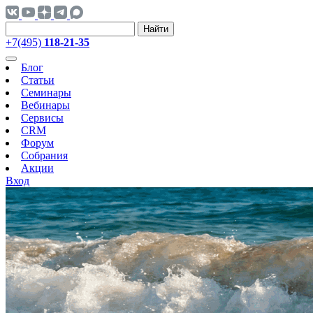
Найти
+7(495)
118-21-35
Блог
Статьи
Семинары
Вебинары
Сервисы
CRM
Форум
Собрания
Акции
Вход