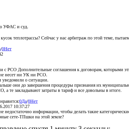
то УФАС и суд.
 кусок теплотрассы? Сейчас у нас арбитраж по этой теме, пытае
а
/
0
Нет
42
и с РСО Дополнительные соглашения к договорам, которыми эти
не несет ни УК ни РСО.
и уведомили о ситуации.
дальше они до завершения процедуры признания их муниципально
, а те закладывают затраты в тариф и все довольны в итоге.
 нравится:
0
Да
/
0
Нет
6.2017 10:37:27
не недостаточно информации, чтобы делать такие категорическ
рные сете-ТПшки на этой земле?
правлено спустя 1 минуту 3 секунды: