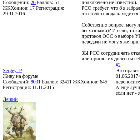
Сообщений:
26
Баллов:
51
подключено не известно).
ЖКХоинов: 17
Регистрация:
РСО требует, что б я забр
29.11.2016
что точка ввода находится 
Собственно вопрос, могу л
бесхозными)? И если, то 
протокол ОСС о выборе УК 
передачи не могу я же при
ЗЫ РСО сотрудничать отказ
или принял их долги на се
#2
Sergey_P
Это нравит
Живу на форуме
01.06.2017 
Сообщений:
8031
Баллов:
32411
ЖКХоинов: 645
переносите
Регистрация:
11.11.2015
А еще лучш
если нет - 
Леший