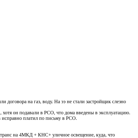
и договора на газ, воду. На ээ не стали застройщик слезно
, хотя он подавали в РСО, что дома введены в эксплуатацию.
 исправно платил по письму в РСО.
2транс на 4МКД + КНС+ уличное освещение, куда, что