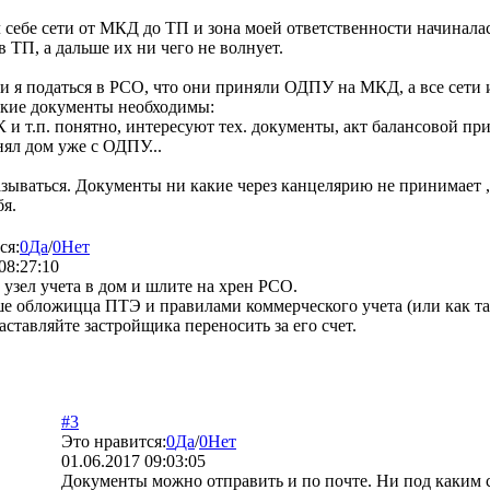
ал себе сети от МКД до ТП и зона моей ответственности начинала
в ТП, а дальше их ни чего не волнует.
и я податься в РСО, что они приняли ОДПУ на МКД, а все сети 
какие документы необходимы:
и т.п. понятно, интересуют тех. документы, акт балансовой пр
нял дом уже с ОДПУ...
ываться. Документы ни какие через канцелярию не принимает , 
бя.
ся:
0
Да
/
0
Нет
08:27:10
 узел учета в дом и шлите на хрен РСО.
е обложицца ПТЭ и правилами коммерческого учета (или как там
заставляйте застройщика переносить за его счет.
#3
Это нравится:
0
Да
/
0
Нет
01.06.2017 09:03:05
Документы можно отправить и по почте. Ни под каким с