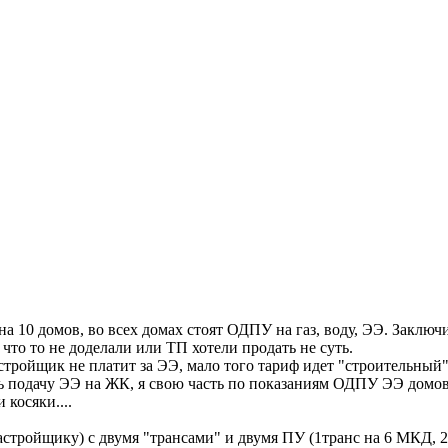
а 10 домов, во всех домах стоят ОДПУ на газ, воду, ЭЭ. Заключил
 что то не доделали или ТП хотели продать не суть.
астройщик не платит за ЭЭ, мало того тариф идет "строительный"
 подачу ЭЭ на ЖК, я свою часть по показаниям ОДПУ ЭЭ домов
 косяки....
стройщику) с двумя "трансами" и двумя ПУ (1транс на 6 МКД, 