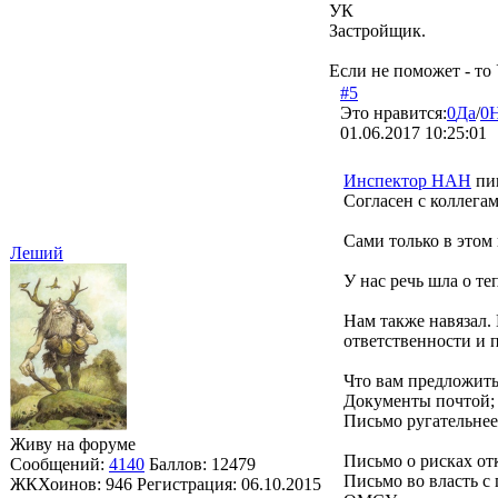
УК
Застройщик.
Если не поможет - то
#5
Это нравится:
0
Да
/
0
01.06.2017 10:25:01
Инспектор НАН
пи
Согласен с коллега
Сами только в этом
Леший
У нас речь шла о те
Нам также навязал.
ответственности и п
Что вам предложить
Документы почтой;
Письмо ругательн
Живу на форуме
Письмо о рисках отк
Сообщений:
4140
Баллов:
12479
Письмо во власть с
ЖКХоинов: 946
Регистрация:
06.10.2015