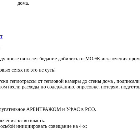
дома.
т
!
году после пяти лет бодание добились от МОЭК исключения про
овых сетях но это не суть!
уски теплотрассы от тепловой камеры до стены дома , подписал
том несли расходы по содержанию, опресовке, потерям, подготовк
- пугательное АРБИТРАЖОМ и УФАС в РСО.
чения э/э во власть.
росьбой инициировать совещание на 4-х: