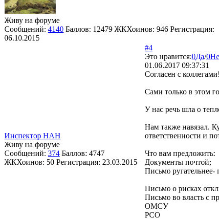
Живу на форуме
Сообщений:
4140
Баллов:
12479
ЖКХоинов: 946
Регистрация:
06.10.2015
#4
Это нравится:
0
Да
/
0
Не
01.06.2017 09:37:31
Согласен с коллегами
Сами только в этом 
У нас речь шла о тепл
Нам также навязал. К
Инспектор НАН
ответственности и по
Живу на форуме
Сообщений:
374
Баллов:
4747
Что вам предложить:
ЖКХоинов: 50
Регистрация:
23.03.2015
Документы почтой;
Письмо ругательнее
Письмо о рисках отклю
Письмо во власть с п
ОМСУ
РСО