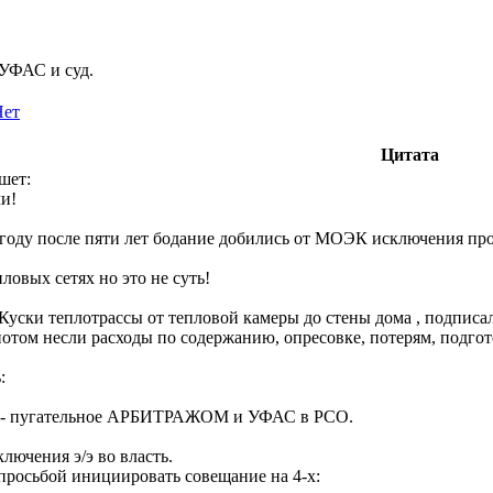
 УФАС и суд.
Нет
Цитата
шет:
ми!
 году после пяти лет бодание добились от МОЭК исключения пр
пловых сетях но это не суть!
 Куски теплотрассы от тепловой камеры до стены дома , подпис
отом несли расходы по содержанию, опресовке, потерям, подгото
:
ее- пугательное АРБИТРАЖОМ и УФАС в РСО.
лючения э/э во власть.
 просьбой инициировать совещание на 4-х: