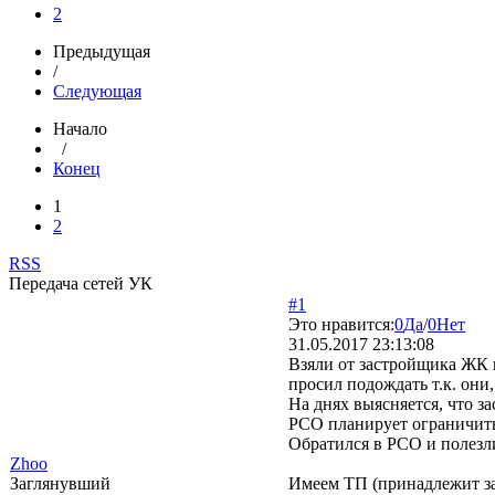
2
Предыдущая
/
Следующая
Начало
/
Конец
1
2
RSS
Передача сетей УК
#1
Это нравится:
0
Да
/
0
Нет
31.05.2017 23:13:08
Взяли от застройщика ЖК н
просил подождать т.к. они,
На днях выясняется, что з
РСО планирует ограничить
Обратился в РСО и полезли
Zhoo
Заглянувший
Имеем ТП (принадлежит за