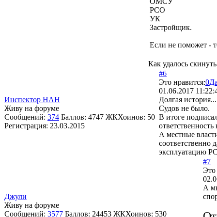
ОМСУ
РСО
УК
Застройщик.
Если не поможет - 
Как удалось скинуть
#6
Это нравится:
0
Д
01.06.2017 11:22:
Инспектор НАН
Долгая история...
Живу на форуме
Судов не было.
Сообщений:
374
Баллов:
4747
ЖКХоинов: 50
В итоге подписал
Регистрация:
23.03.2015
ответственность 
А местные власт
соответственно 
эксплуатацию РСО
#7
Это
02.0
А м
Джули
спо
Живу на форуме
Сообщений:
3577
Баллов:
24453
ЖКХоинов: 530
От