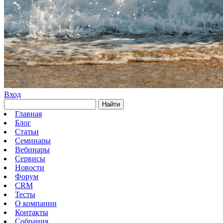
Вход
Найти
Главная
Блог
Статьи
Семинары
Вебинары
Сервисы
Новости
Форум
CRM
Тесты
О компании
Контакты
Собрания