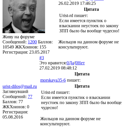
26.02.2019 17:46:25
Цитата
Urist-rd
пишет:
Если имеется пунктик о
взыскании неустоек по закону
ЗПП было бы вообще чудесно!
Живу на форуме
Сообщений:
1200
Баллов:
Жильцов на данном форуме не
10549
ЖКХоинов: 155
консультируют.
Регистрация:
23.05.2017
#3
Это нравится:
0
Да
/
0
Нет
27.02.2019 08:48:12
Цитата
morskaya35-6
пишет:
Цитата
urist-dilos@mail.ru
Заглянувший
Urist-rd
пишет:
Сообщений:
77
Если имеется пунктик о взыскании
Баллов:
77
неустоек по закону ЗПП было бы вообще
ЖКХоинов: 0
чудесно!
Регистрация:
05.08.2016
Жильцов на данном форуме не
консультируют.