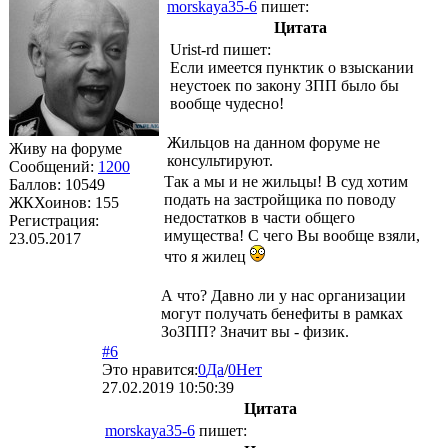
morskaya35-6
пишет:
Цитата
Urist-rd
пишет:
Если имеется пунктик о взыскании
неустоек по закону ЗПП было бы
вообще чудесно!
Жильцов на данном форуме не
Живу на форуме
консультируют.
Сообщений:
1200
Так а мы и не жильцы! В суд хотим
Баллов:
10549
подать на застройщика по поводу
ЖКХоинов: 155
недостатков в части общего
Регистрация:
имущества! С чего Вы вообще взяли,
23.05.2017
что я жилец
А что? Давно ли у нас организации
могут получать бенефиты в рамках
ЗоЗПП? Значит вы - физик.
#6
Это нравится:
0
Да
/
0
Нет
27.02.2019 10:50:39
Цитата
morskaya35-6
пишет: