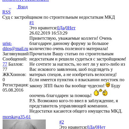
Вход
RSS
Суд с застройщиком по строительным недостаткам МКД
#1
Это нравится:
0
Да
/
0
Нет
26.02.2019 16:53:29
Приветствую, уважаемые коллеги! Очень
urist-
благодарен данному форуму за большое
dilos@mail.ru
количество очень полезного материала!
Заглянувший
Прочитали Вашу статью по строительным
Сообщений:
недостаткам и решили судиться с застройщиком!
77
Баллов:
Не сочтите за наглость, но нет ли у кого-либо из
77
Вас искового заявления, шоб подглядеть у
ЖКХоинов:
матерых спецов, а не изобретать велосипед!
0
Если имеется пунктик о взыскании неустоек по
Регистрация:
закону ЗПП было бы вообще чудесно!
Буду
05.08.2016
ооочень благодарен за помощь!
P.S. Возможно кого-то ввел в заблуждение, я
представитель управляющей компании.
Недостатки касаются общего имущества МКД.
morskaya35-61
#2
Это нравится:
0
Да
/
0
Нет