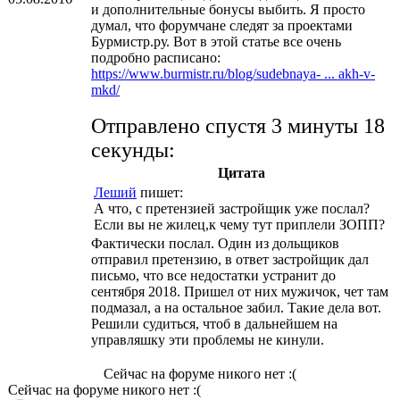
и дополнительные бонусы выбить. Я просто
думал, что форумчане следят за проектами
Бурмистр.ру. Вот в этой статье все очень
подробно расписано:
https://www.burmistr.ru/blog/sudebnaya- ... akh-v-
mkd/
Отправлено спустя 3 минуты 18
секунды:
Цитата
Леший
пишет:
А что, с претензией застройщик уже послал?
Если вы не жилец,к чему тут приплели ЗОПП?
Фактически послал. Один из дольщиков
отправил претензию, в ответ застройщик дал
письмо, что все недостатки устранит до
сентября 2018. Пришел от них мужичок, чет там
подмазал, а на остальное забил. Такие дела вот.
Решили судиться, чтоб в дальнейшем на
управляшку эти проблемы не кинули.
Сейчас на форуме никого нет :(
Сейчас на форуме никого нет :(