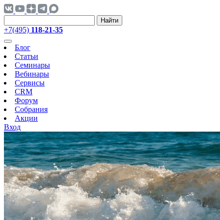
Найти
+7(495)
118-21-35
Блог
Статьи
Семинары
Вебинары
Сервисы
CRM
Форум
Собрания
Акции
Вход