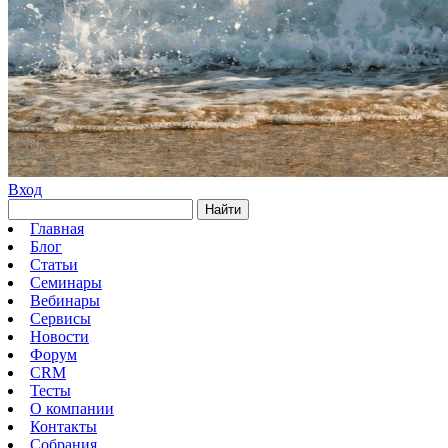
Вход
Найти
Главная
Блог
Статьи
Семинары
Вебинары
Сервисы
Новости
Форум
CRM
Тесты
О компании
Контакты
Собрания