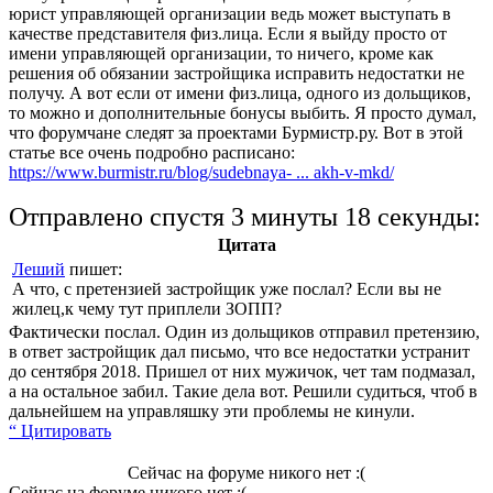
юрист управляющей организации ведь может выступать в
качестве представителя физ.лица. Если я выйду просто от
имени управляющей организации, то ничего, кроме как
решения об обязании застройщика исправить недостатки не
получу. А вот если от имени физ.лица, одного из дольщиков,
то можно и дополнительные бонусы выбить. Я просто думал,
что форумчане следят за проектами Бурмистр.ру. Вот в этой
статье все очень подробно расписано:
https://www.burmistr.ru/blog/sudebnaya- ... akh-v-mkd/
Отправлено спустя 3 минуты 18 секунды:
Цитата
Леший
пишет:
А что, с претензией застройщик уже послал? Если вы не
жилец,к чему тут приплели ЗОПП?
Фактически послал. Один из дольщиков отправил претензию,
в ответ застройщик дал письмо, что все недостатки устранит
до сентября 2018. Пришел от них мужичок, чет там подмазал,
а на остальное забил. Такие дела вот. Решили судиться, чтоб в
дальнейшем на управляшку эти проблемы не кинули.
“ Цитировать
Сейчас на форуме никого нет :(
Сейчас на форуме никого нет :(