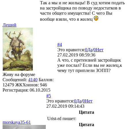
Так а мы и не жильцы! В суд хотим подать
на застройщика по поводу недостатков в
части общего имущества! С чего Вы
вообще взяли, что я жилец
Леший
#4
Это нравится:
0
Да
/
0
Нет
27.02.2019 08:59:36
А что, с претензией застройщик
уже послал? Если вы не жилец,к
чему тут приплели ЗОПП?
Живу на форуме
Сообщений:
4140
Баллов:
12479
ЖКХоинов: 946
Регистрация:
06.10.2015
#5
Это нравится:
0
Да
/
0
Нет
27.02.2019 09:14:43
Цитата
Urist-rd
пишет:
morskaya35-61
Цитата