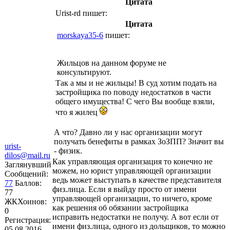
Цитата
Urist-rd
пишет:
Цитата
morskaya35-6
пишет:
Жильцов на данном форуме не
консультируют.
Так а мы и не жильцы! В суд хотим подать на
застройщика по поводу недостатков в части
общего имущества! С чего Вы вообще взяли,
что я жилец
А что? Давно ли у нас организации могут
получать бенефиты в рамках ЗоЗПП? Значит вы
urist-
- физик.
dilos@mail.ru
Как управляющая организация то конечно не
Заглянувший
можем, но юрист управляющей организации
Сообщений:
ведь может выступать в качестве представителя
77
Баллов:
физ.лица. Если я выйду просто от имени
77
управляющей организации, то ничего, кроме
ЖКХоинов:
как решения об обязании застройщика
0
исправить недостатки не получу. А вот если от
Регистрация:
имени физ.лица, одного из дольщиков, то можно
05.08.2016