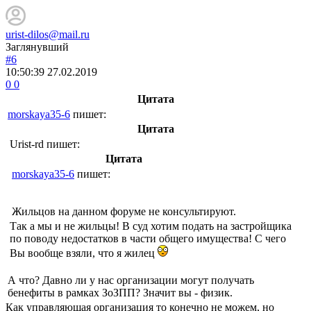
urist-dilos@mail.ru
Заглянувший
#6
10:50:39
27.02.2019
0
0
Цитата
morskaya35-6
пишет:
Цитата
Urist-rd
пишет:
Цитата
morskaya35-6
пишет:
Жильцов на данном форуме не консультируют.
Так а мы и не жильцы! В суд хотим подать на застройщика
по поводу недостатков в части общего имущества! С чего
Вы вообще взяли, что я жилец
А что? Давно ли у нас организации могут получать
бенефиты в рамках ЗоЗПП? Значит вы - физик.
Как управляющая организация то конечно не можем, но