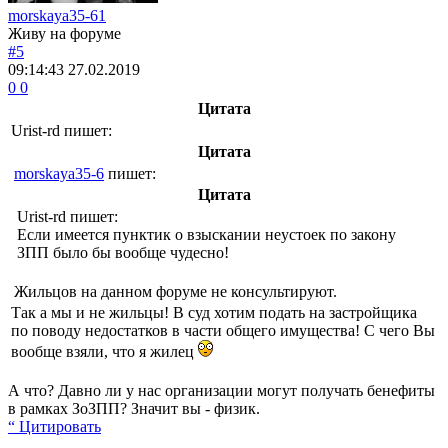
morskaya35-61
Живу на форуме
#5
09:14:43
27.02.2019
0
0
Цитата
Urist-rd
пишет:
Цитата
morskaya35-6
пишет:
Цитата
Urist-rd
пишет:
Если имеется пунктик о взыскании неустоек по закону
ЗПП было бы вообще чудесно!
Жильцов на данном форуме не консультируют.
Так а мы и не жильцы! В суд хотим подать на застройщика
по поводу недостатков в части общего имущества! С чего Вы
вообще взяли, что я жилец
А что? Давно ли у нас организации могут получать бенефиты
в рамках ЗоЗПП? Значит вы - физик.
“ Цитировать