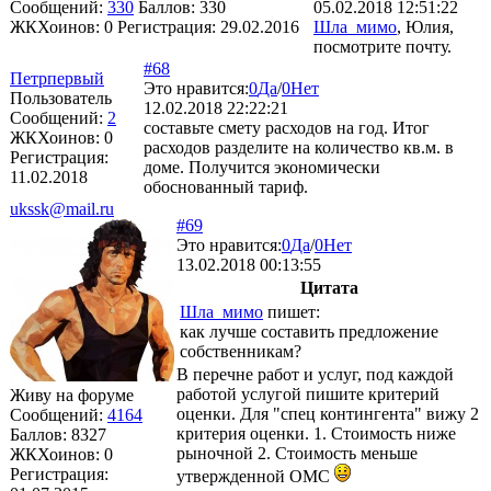
Сообщений:
330
Баллов:
330
05.02.2018 12:51:22
ЖКХоинов: 0
Регистрация:
29.02.2016
Шла_мимо
, Юлия,
посмотрите почту.
#68
Петрпервый
Это нравится:
0
Да
/
0
Нет
Пользователь
12.02.2018 22:22:21
Сообщений:
2
составьте смету расходов на год. Итог
ЖКХоинов: 0
расходов разделите на количество кв.м. в
Регистрация:
доме. Получится экономически
11.02.2018
обоснованный тариф.
ukssk@mail.ru
#69
Это нравится:
0
Да
/
0
Нет
13.02.2018 00:13:55
Цитата
Шла_мимо
пишет:
как лучше составить предложение
собственникам?
В перечне работ и услуг, под каждой
работой услугой пишите критерий
Живу на форуме
оценки. Для "спец контингента" вижу 2
Сообщений:
4164
критерия оценки. 1. Стоимость ниже
Баллов:
8327
рыночной 2. Стоимость меньше
ЖКХоинов: 0
Регистрация:
утвержденной ОМС