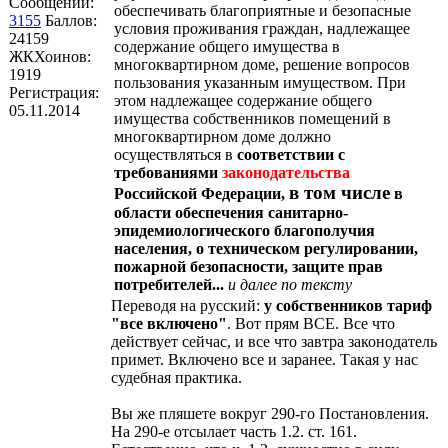
Сообщений:
обеспечивать благоприятные и безопасные
3155
Баллов:
условия проживания граждан, надлежащее
24159
содержание общего имущества в
ЖКХоинов:
многоквартирном доме, решение вопросов
1919
пользования указанным имуществом. При
Регистрация:
этом надлежащее содержание общего
05.11.2014
имущества собственников помещений в
многоквартирном доме должно
осуществляться в
соответствии с
требованиями
законодательства
в том числе
Российской Федерации,
в
области
обеспечения санитарно-
эпидемиологического благополучия
населения, о техническом
регулировании,
пожарной безопасности, защите прав
потребителей...
и далее
по тексту
Переводя на русский:
у собственников тариф
"все вк
лючено"
. Вот прям ВСЕ. Все что
действует сейчас, и все что завтра законодатель
примет. Включено все и заранее. Такая у нас
судебная практика.
Вы же пляшете вокруг 290-го Постановления.
На 290-е отсылает часть 1.2. ст. 161.