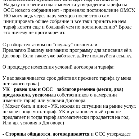
На дату истечения года с момента утверждения тарифа на
ОСС нового собрания нет - применяю постановление ОМСУ,
НО могу ведь через пару месяцев после этого сам
инициировать общее собрание и все таки принять на нем
тариф кстати еще и больший чем по постановлению? Вроде
это ничему не противоречит.
С разбирательством по "ноу-хау" покончили.
Предлагаю Вашему вниманию программу для вписания её в
Договор. Если такое уже работает, дайте пожалуйста ссылку.
О процедуре изменения условий договора и тарифа:
У вас заканчивается срок действия прежнего тарифа (у меня
нет такого срока).
УК - равно как и ОСС - заблаговременно (месяц, два)
предложила, уведомил
а собственников о намерении
изменить тариф или условия Договора.
( Может быть и иное - УК, исходя из ситуации на рынке услуг,
не хочет подымать тариф. УК в установленный срок не
предлагает и тогда тариф автоматически продляется на год.
Или др. условия в Договоре)
-
Стороны общаются, договариваются
и ОСС утверждает