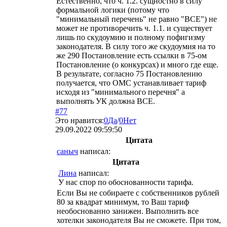
Естественно, что ч. 1.2. сущностно в силу
формальной логики (потому что
"минимальный перечень" не равно "ВСЕ") не
может не противоречить ч. 1.1. и существует
лишь по скудоумию и полному пофигизму
законодателя. В силу того же скудоумия на то
же 290 Постановление есть ссылки в 75-ом
Постановление (о конкурсах) и много где еще.
В результате, согласно 75 Постановлению
получается, что ОМС устанавливает тариф
исходя из "минимального перечня" а
выполнять УК должна ВСЕ.
#77
Это нравится:
0
Да
/
0
Нет
29.09.2022 09:59:50
Цитата
саныч
написал:
Цитата
Лина
написал:
У нас спор по обоснованности тарифа.
Если Вы не собираете с собственников рублей
80 за квадрат минимум, то Ваш тариф
необоснованно занижен. Выполнить все
хотелки законодателя Вы не сможете. При том,