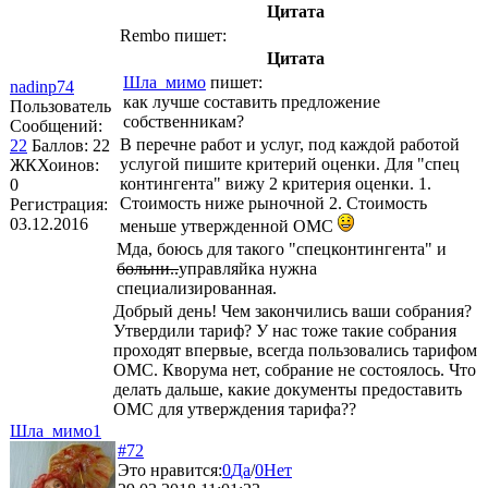
Цитата
Rembo
пишет:
Цитата
Шла_мимо
пишет:
nadinp74
как лучше составить предложение
Пользователь
собственникам?
Сообщений:
В перечне работ и услуг, под каждой работой
22
Баллов:
22
услугой пишите критерий оценки. Для "спец
ЖКХоинов:
контингента" вижу 2 критерия оценки. 1.
0
Стоимость ниже рыночной 2. Стоимость
Регистрация:
03.12.2016
меньше утвержденной ОМС
Мда, боюсь для такого "спецконтингента" и
больни..
управляйка нужна
специализированная.
Добрый день! Чем закончились ваши собрания?
Утвердили тариф? У нас тоже такие собрания
проходят впервые, всегда пользовались тарифом
ОМС. Кворума нет, собрание не состоялось. Что
делать дальше, какие документы предоставить
ОМС для утверждения тарифа??
Шла_мимо1
#72
Это нравится:
0
Да
/
0
Нет