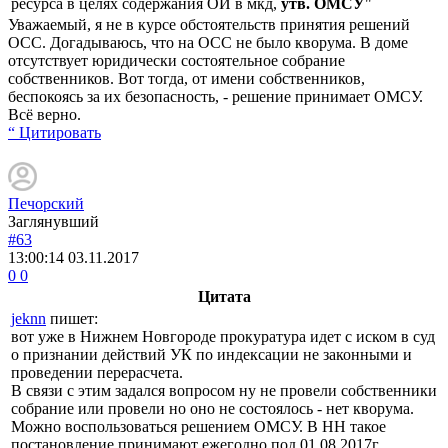
ресурса в целях содержания ОИ в мкд,
утв. ОМСУ
"
Уважаемый, я не в курсе обстоятельств принятия решений
ОСС. Догадываюсь, что на ОСС не было кворума. В доме
отсутствует юридически состоятельное собрание
собственников. Вот тогда, от имени собственников,
беспокоясь за их безопасность, - решение принимает ОМСУ.
Всё верно.
“ Цитировать
Печорский
Заглянувший
#63
13:00:14
03.11.2017
0
0
Цитата
jeknn
пишет:
вот уже в Нижнем Новгороде прокуратура идет с иском в суд
о признании действий УК по индексации не законными и
проведении перерасчета.
В связи с этим задался вопросом ну не провели собственники
собрание или провели но оно не состоялось - нет кворума.
Можно воспользоваться решением ОМСУ. В НН такое
постановление принимают ежегодно под 01.08.2017г.