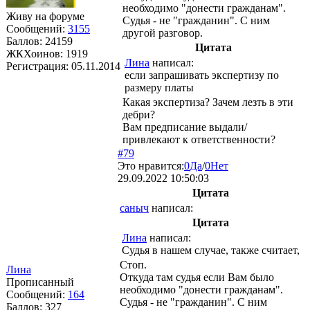
необходимо "донести гражданам".
Живу на форуме
Судья - не "гражданин". С ним
Сообщений:
3155
другой разговор.
Баллов:
24159
Цитата
ЖКХоинов: 1919
Лина
написал:
Регистрация:
05.11.2014
если запрашивать экспертизу по
размеру платы
Какая экспертиза? Зачем лезть в эти
дебри?
Вам предписание выдали/
привлекают к ответственности?
#79
Это нравится:
0
Да
/
0
Нет
29.09.2022 10:50:03
Цитата
саныч
написал:
Цитата
Лина
написал:
Судья в нашем случае, также считает,
Стоп.
Лина
Откуда там судья если Вам было
Прописанный
необходимо "донести гражданам".
Сообщений:
164
Судья - не "гражданин". С ним
Баллов:
327