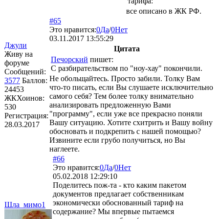
тарифа:
все описано в ЖК РФ.
#65
Это нравится:
0
Да
/
0
Нет
03.11.2017 13:55:29
Джули
Цитата
Живу на
Печорский
пишет:
форуме
С разбирательством по "ноу-хау" покончили.
Сообщений:
Не обольщайтесь. Просто забили. Толку Вам
3577
Баллов:
что-то писать, если Вы слушаете исключительно
24453
самого себя? Тем более толку внимательно
ЖКХоинов:
анализировать предложенную Вами
530
"программу", если уже все прекрасно поняли
Регистрация:
Вашу ситуацию. Хотите схитрить и Вашу войну
28.03.2017
обосновать и подкрепить с нашей помощью?
Извините если грубо получиться, но Вы
наглеете.
#66
Это нравится:
0
Да
/
0
Нет
05.02.2018 12:29:10
Поделитесь пож-та - кто каким пакетом
документов предлагает собственникам
экономически обоснованный тариф на
Шла_мимо1
содержание? Мы впервые пытаемся