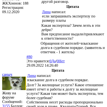
другой разговор.
ЖКХоинов: 188
Цитата
Регистрация:
09.12.2020
Лина
написал:
если запрашивать экспертизу по
размеру платы
Какая экспертиза? Зачем лезть в эти
дебри?
Вам предписание выдали/привлекают
к ответственности?
Обращения от жителей+взыскание
долга в судебном порядке. (заявитель и
ответчик - 1 житель)
#80
Это нравится:
0
Да
/
0
Нет
29.09.2022 14:26:40
Цитата
саныч
Лина
написал:
взыскание долга в судебном порядке.
Долг? За жилищные услуги? Какое отношение
имеет отчет и работы к долгу за жилищные
Живу на
услуги? Какая там может быть экспертиза, тем
форуме
более судебная?
Сообщений:
Собственник несет расходы пропорционально
3155
Баллов:
своей доле в праве.. Квадраты*тариф. Все.