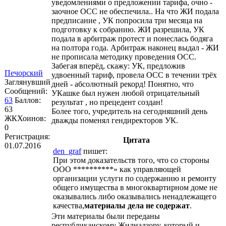
уведомлениями о предложении тарифа, очно -
заочное ОСС не обеспечила.. На что ЖИ подала
предписание , УК попросила три месяца на
подготовку к собранию. ЖИ разрешила, УК
подала в арбитраж протест и понеслась бодяга
на полтора года. Арбитраж наконец выдал - ЖИ
не прописала методику проведения ОСС.
Забегая вперёд, скажу: УК, предложив
Печорский
удвоенный тариф, провела ОСС в течении трёх
Заглянувший
дней - абсолютный рекорд! Понятно, что
Сообщений:
УКашке был нужен любой отрицательный
63
Баллов:
результат , но прецедент создан!
63
Более того, учредитель на сегодняшний день
ЖКХоинов:
дважды поменял гендиректоров УК.
0
Регистрация:
Цитата
01.07.2016
den_graf
пишет:
При этом доказательств того, что со стороны
ООО **********» как управляющей
организации услуги по содержанию и ремонту
общего имущества в многоквартирном доме не
оказывались либо оказывались ненадлежащего
качества,
материалы дела не содержат
.
Эти материалы были переданы
республиканскому Жилнадзору, который и