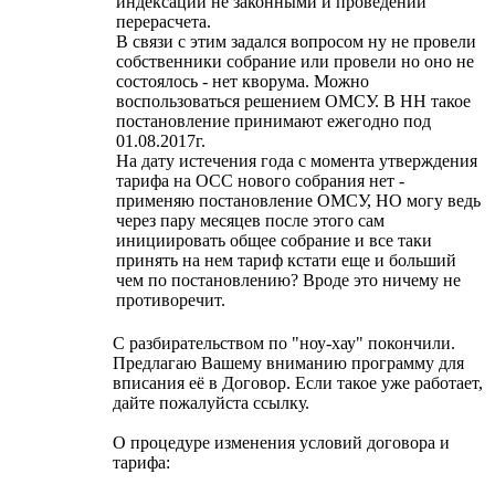
индексации не законными и проведении
перерасчета.
В связи с этим задался вопросом ну не провели
собственники собрание или провели но оно не
состоялось - нет кворума. Можно
воспользоваться решением ОМСУ. В НН такое
постановление принимают ежегодно под
01.08.2017г.
На дату истечения года с момента утверждения
тарифа на ОСС нового собрания нет -
применяю постановление ОМСУ, НО могу ведь
через пару месяцев после этого сам
инициировать общее собрание и все таки
принять на нем тариф кстати еще и больший
чем по постановлению? Вроде это ничему не
противоречит.
С разбирательством по "ноу-хау" покончили.
Предлагаю Вашему вниманию программу для
вписания её в Договор. Если такое уже работает,
дайте пожалуйста ссылку.
О процедуре изменения условий договора и
тарифа: