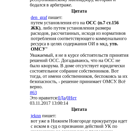
бодался в арбитраже.
Цитата
den_graf
пишет:
путем установления его на
ОСС (п.7 ст.156
ЖК)
, либо путем установления размера
расходов, рассчитанных, исходя из нормативов
потребления соответствующего коммунального
ресурса в целях содержания ОИ в мкд,
утв.
ОМСУ
"
Уважаемый, я не в курсе обстоятельств принятия
решений ОСС. Догадываюсь, что на ОСС не
было кворума. В доме отсутствует юридически
состоятельное собрание собственников. Вот
тогда, от имени собственников, беспокоясь за их
безопасность, - решение принимает ОМСУ. Всё
верно.
#63
Это нравится:
0
Да
/
0
Нет
03.11.2017 13:00:14
Цитата
jeknn
пишет:
вот уже в Нижнем Новгороде прокуратура идет
с иском в суд о признании действий УК по