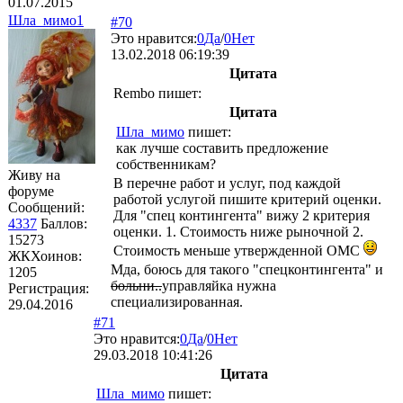
01.07.2015
Шла_мимо1
#70
Это нравится:
0
Да
/
0
Нет
13.02.2018 06:19:39
Цитата
Rembo
пишет:
Цитата
Шла_мимо
пишет:
как лучше составить предложение
собственникам?
Живу на
В перечне работ и услуг, под каждой
форуме
работой услугой пишите критерий оценки.
Сообщений:
Для "спец контингента" вижу 2 критерия
4337
Баллов:
оценки. 1. Стоимость ниже рыночной 2.
15273
Стоимость меньше утвержденной ОМС
ЖКХоинов:
Мда, боюсь для такого "спецконтингента" и
1205
больни..
управляйка нужна
Регистрация:
специализированная.
29.04.2016
#71
Это нравится:
0
Да
/
0
Нет
29.03.2018 10:41:26
Цитата
Шла_мимо
пишет: