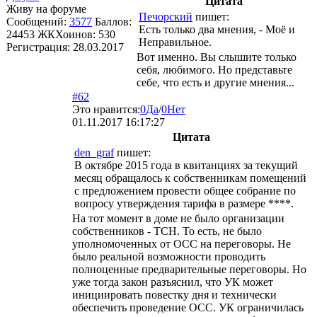
Цитата
Живу на форуме
Печорский
пишет:
Сообщений:
3577
Баллов:
Есть только два мнения, - Моё и
24453
ЖКХоинов: 530
Неправильное.
Регистрация:
28.03.2017
Вот именно. Вы слышите только
себя, любимого. Но представьте
себе, что есть и другие мнения...
#62
Это нравится:
0
Да
/
0
Нет
01.11.2017 16:17:27
Цитата
den_graf
пишет:
В октябре 2015 года в квитанциях за текущий
месяц обращалось к собственникам помещений
с предложением провести общее собрание по
вопросу утверждения тарифа в размере ****.
На тот момент в доме не было организации
собственников - ТСН. То есть, не было
уполномоченных от ОСС на переговоры. Не
было реальной возможности проводить
полноценные предварительные переговоры. Но
уже тогда закон разъяснил, что УК может
инициировать повестку дня и технически
обеспечить проведение ОСС. УК ограничилась