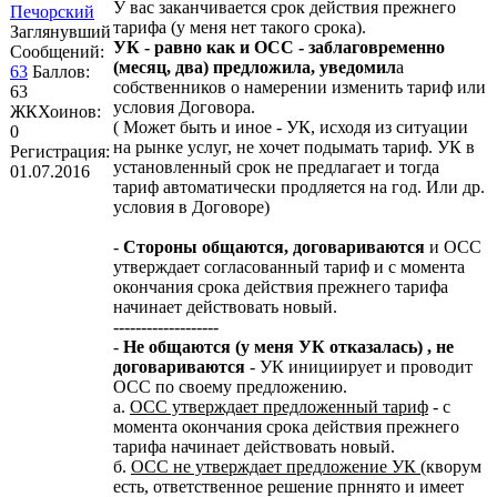
У вас заканчивается срок действия прежнего
Печорский
тарифа (у меня нет такого срока).
Заглянувший
УК - равно как и ОСС - заблаговременно
Сообщений:
(месяц, два) предложила, уведомил
а
63
Баллов:
собственников о намерении изменить тариф или
63
условия Договора.
ЖКХоинов:
( Может быть и иное - УК, исходя из ситуации
0
на рынке услуг, не хочет подымать тариф. УК в
Регистрация:
установленный срок не предлагает и тогда
01.07.2016
тариф автоматически продляется на год. Или др.
условия в Договоре)
-
Стороны общаются, договариваются
и ОСС
утверждает согласованный тариф и с момента
окончания срока действия прежнего тарифа
начинает действовать новый.
-------------------
-
Не общаются (у меня УК отказалась) , не
договариваются
- УК инициирует и проводит
ОСС по своему предложению.
а.
ОСС утверждает предложенный тариф
- с
момента окончания срока действия прежнего
тарифа начинает действовать новый.
б.
ОСС не утверждает предложение УК
(кворум
есть, ответственное решение прннято и имеет