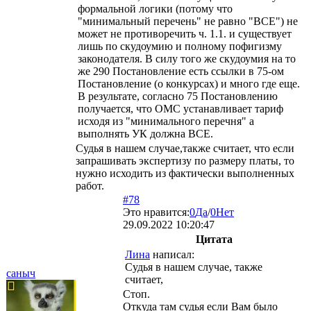
формальной логики (потому что
"минимальный перечень" не равно "ВСЕ") не
может не противоречить ч. 1.1. и существует
лишь по скудоумию и полному пофигизму
законодателя. В силу того же скудоумия на то
же 290 Постановление есть ссылки в 75-ом
Постановление (о конкурсах) и много где еще.
В результате, согласно 75 Постановлению
получается, что ОМС устанавливает тариф
исходя из "минимального перечня" а
выполнять УК должна ВСЕ.
Судья в нашем случае,также считает, что если
запрашивать экспертизу по размеру платы, то
нужно исходить из фактически выполненных
работ.
#78
Это нравится:
0
Да
/
0
Нет
29.09.2022 10:20:47
Цитата
Лина
написал:
Судья в нашем случае, также
саныч
считает,
Стоп.
Откуда там судья если Вам было