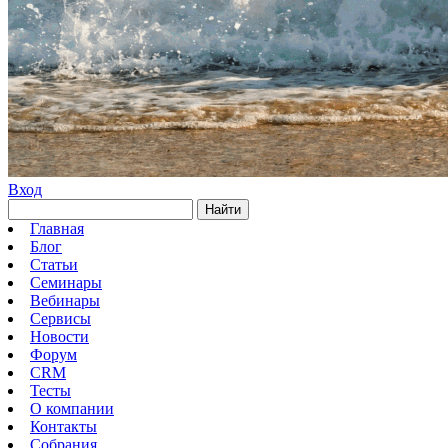
Вход
Найти
Главная
Блог
Статьи
Семинары
Вебинары
Сервисы
Новости
Форум
CRM
Тесты
О компании
Контакты
Собрания