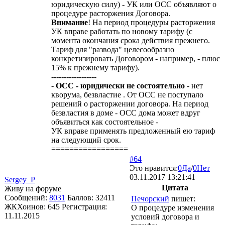
юридическую силу) - УК или ОСС объявляют о
процедуре расторжения Договора.
Внимание
! На период процедуры расторжения
УК вправе работать по новому тарифу (с
момента окончания срока действия прежнего.
Тариф для "развода" целесообразно
конкретизировать Договором - например, - плюс
15% к прежнему тарифу).
------------------
-
ОСС - юридически не состоятельно
- нет
кворума, безвластие . От ОСС не поступало
решений о расторжении договора. На период
безвластия в доме - ОСС дома может вдруг
объявиться как состоятельное -
УК вправе применять предложенный ею тариф
на следующий срок.
=================
#64
Это нравится:
0
Да
/
0
Нет
03.11.2017 13:21:41
Sergey_P
Цитата
Живу на форуме
Сообщений:
8031
Баллов:
32411
Печорский
пишет:
ЖКХоинов: 645
Регистрация:
О процедуре изменения
11.11.2015
условий договора и