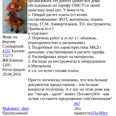
организовать эту работу (ранее все дома
обслуживали по тарифу ОМСУ) и своей
практики пока нет. У меня есть:
1. Общий расчет платы (со всеми
составляющими: ФОТ, материалы, охрана
труда, ГСМ, Аммортизация, ТО, инструменты,
Прибыль и.п.)
и отдельно:
Живу на
2. Перечень работ и услуг ( с объемом,
форуме
периодичностью и расценками)
Сообщений:
3. Подробные тех.характеристики МКД с
4337
Баллов:
данными, участвующими в расчете тарифа.
15273
4. Расшифровка затрат на материалы.
ЖКХоинов:
5. Расходы на инструменты и оборудование
1205
6.Материалы
Регистрация:
и т.п. по всем статьям платы
29.04.2016
Просто логически понимаю, что чем больше
документов предоставишь - тем больше
вопросов получишь. А у нас на этом доме как
раз "писарь - адепт" живет. Посоветуйте - как
лучше составить предложение собственникам?
#67
Maksimov_dmv
Это
Прописанный
нравится:
0
Да
/
0
Нет