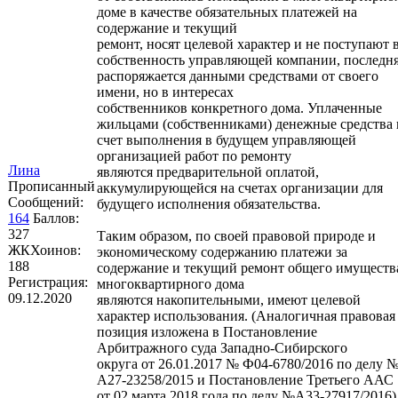
доме в качестве обязательных платежей на
содержание и текущий
ремонт, носят целевой характер и не поступают 
собственность управляющей компании, последн
распоряжается данными средствами от своего
имени, но в интересах
собственников конкретного дома. Уплаченные
жильцами (собственниками) денежные средства 
счет выполнения в будущем управляющей
организацией работ по ремонту
Лина
являются предварительной оплатой,
Прописанный
аккумулирующейся на счетах организации для
Сообщений:
будущего исполнения обязательства.
164
Баллов:
327
Таким образом, по своей правовой природе и
ЖКХоинов:
экономическому содержанию платежи за
188
содержание и текущий ремонт общего имуществ
Регистрация:
многоквартирного дома
09.12.2020
являются накопительными, имеют целевой
характер использования. (Аналогичная правовая
позиция изложена в Постановление
Арбитражного суда Западно-Сибирского
округа от 26.01.2017 № Ф04-6780/2016 по делу 
А27-23258/2015 и Постановление Третьего ААС
от 02 марта 2018 года по делу №А33-27917/2016)