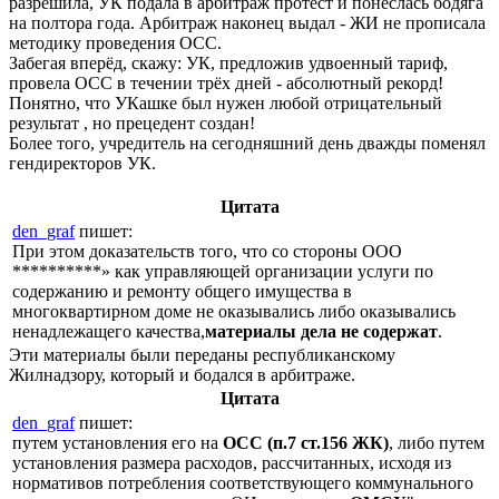
разрешила, УК подала в арбитраж протест и понеслась бодяга
на полтора года. Арбитраж наконец выдал - ЖИ не прописала
методику проведения ОСС.
Забегая вперёд, скажу: УК, предложив удвоенный тариф,
провела ОСС в течении трёх дней - абсолютный рекорд!
Понятно, что УКашке был нужен любой отрицательный
результат , но прецедент создан!
Более того, учредитель на сегодняшний день дважды поменял
гендиректоров УК.
Цитата
den_graf
пишет:
При этом доказательств того, что со стороны ООО
**********» как управляющей организации услуги по
содержанию и ремонту общего имущества в
многоквартирном доме не оказывались либо оказывались
ненадлежащего качества,
материалы дела не содержат
.
Эти материалы были переданы республиканскому
Жилнадзору, который и бодался в арбитраже.
Цитата
den_graf
пишет:
путем установления его на
ОСС (п.7 ст.156 ЖК)
, либо путем
установления размера расходов, рассчитанных, исходя из
нормативов потребления соответствующего коммунального