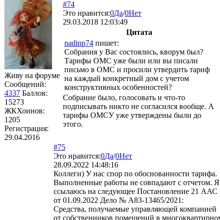
#74
Это нравится:
0
Да
/
0
Нет
29.03.2018 12:03:49
Цитата
nadinp74
пишет:
Собрания у Вас состоялись, кворум был?
Тарифы ОМС уже были или вы писали
письмо в ОМС и просили утвердить тариф
Живу на форуме
на каждый конкретный дом с учетом
Сообщений:
конструктивных особенностей?
4337
Баллов:
Собрание было, голосовать и что-то
15273
подписывать никто не согласился вообще. А
ЖКХоинов:
тарифы ОМСУ уже утверждены были до
1205
этого.
Регистрация:
29.04.2016
#75
Это нравится:
0
Да
/
0
Нет
28.09.2022 14:48:16
Коллеги) У нас спор по обоснованности тарифа.
Выполненные работы не совпадают с отчетом. Я
ссылаюсь на следующее Постановление 21 ААС
от 01.09.2022 Дело № А83-13465/2021:
Средства, получаемые управляющей компанией
от собственников помещений в многоквартирно