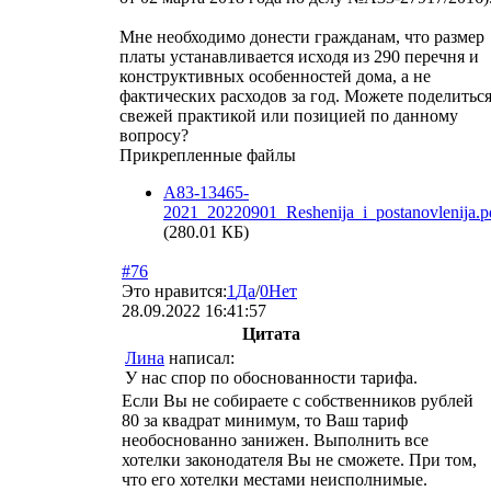
Мне необходимо донести гражданам, что размер
платы устанавливается исходя из 290 перечня и
конструктивных особенностей дома, а не
фактических расходов за год. Можете поделитьс
свежей практикой или позицией по данному
вопросу?
Прикрепленные файлы
A83-13465-
2021_20220901_Reshenija_i_postanovlenija.p
(280.01 КБ)
#76
Это нравится:
1
Да
/
0
Нет
28.09.2022 16:41:57
Цитата
Лина
написал:
У нас спор по обоснованности тарифа.
Если Вы не собираете с собственников рублей
80 за квадрат минимум, то Ваш тариф
необоснованно занижен. Выполнить все
хотелки законодателя Вы не сможете. При том,
что его хотелки местами неисполнимые.