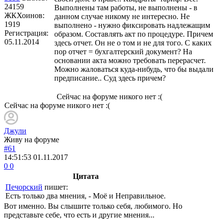
24159
Выполнены там работы, не выполнены - в
ЖКХоинов:
данном случае никому не интересно. Не
1919
выполнено - нужно фиксировать надлежащим
Регистрация:
образом. Составлять акт по процедуре. Причем
05.11.2014
здесь отчет. Он не о том и не для того. С каких
пор отчет = бухгалтерский документ? На
основании акта можно требовать перерасчет.
Можно жаловаться куда-нибудь, что бы выдали
предписание.. Суд здесь причем?
Сейчас на форуме никого нет :(
Сейчас на форуме никого нет :(
Джули
Живу на форуме
#61
14:51:53
01.11.2017
0
0
Цитата
Печорский
пишет:
Есть только два мнения, - Моё и Неправильное.
Вот именно. Вы слышите только себя, любимого. Но
представьте себе, что есть и другие мнения...