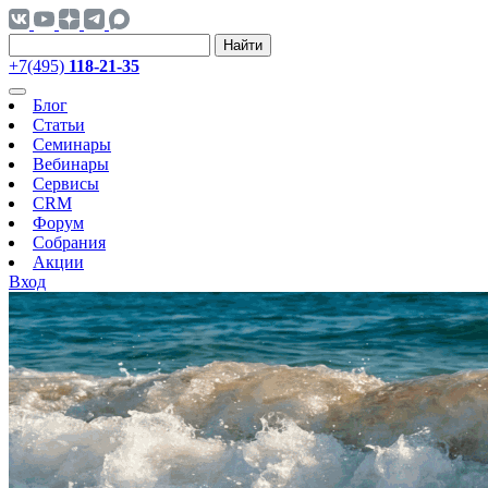
Найти
+7(495)
118-21-35
Блог
Статьи
Семинары
Вебинары
Сервисы
CRM
Форум
Собрания
Акции
Вход