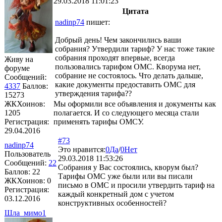
29.03.2018 11:01:23
Цитата
nadinp74
пишет:
Добрый день! Чем закончились ваши
собрания? Утвердили тариф? У нас тоже такие
собрания проходят впервые, всегда
Живу на
пользовались тарифом ОМС. Кворума нет,
форуме
собрание не состоялось. Что делать дальше,
Сообщений:
какие документы предоставить ОМС для
4337
Баллов:
утверждения тарифа??
15273
ЖКХоинов:
Мы оформили все объявления и документы как
1205
полагается. И со следующего месяца стали
Регистрация:
применять тарифы ОМСУ.
29.04.2016
#73
nadinp74
Это нравится:
0
Да
/
0
Нет
Пользователь
29.03.2018 11:53:26
Сообщений:
22
Собрания у Вас состоялись, кворум был?
Баллов:
22
Тарифы ОМС уже были или вы писали
ЖКХоинов: 0
письмо в ОМС и просили утвердить тариф на
Регистрация:
каждый конкретный дом с учетом
03.12.2016
конструктивных особенностей?
Шла_мимо1