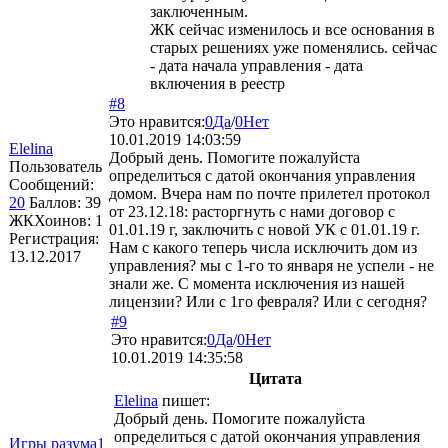
заключенным.
ЖК сейчас изменилось и все основания в
старых решениях уже поменялись. сейчас
- дата начала управления - дата
включения в реестр
#8
Это нравится:
0
Да
/
0
Нет
10.01.2019 14:03:59
Elelina
Добрый день. Помогите пожалуйста
Пользователь
определиться с датой окончания управления
Сообщений:
домом. Вчера нам по почте прилетел протокол
20
Баллов:
39
от 23.12.18: расторгнуть с нами договор с
ЖКХоинов: 1
01.01.19 г, заключить с новой УК с 01.01.19 г.
Регистрация:
Нам с какого теперь числа исключить дом из
13.12.2017
управления? мы с 1-го то января не успели - не
знали же. С момента исключения из нашей
лицензии? Или с 1го февраля? Или с сегодня?
#9
Это нравится:
0
Да
/
0
Нет
10.01.2019 14:35:58
Цитата
Elelina
пишет:
Добрый день. Помогите пожалуйста
определиться с датой окончания управления
Игры разума1