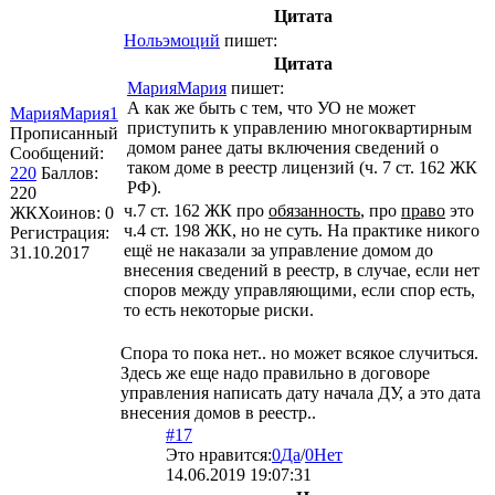
Цитата
Нольэмоций
пишет:
Цитата
МарияМария
пишет:
А как же быть с тем, что УО не может
МарияМария1
приступить к управлению многоквартирным
Прописанный
домом ранее даты включения сведений о
Сообщений:
таком доме в реестр лицензий (ч. 7 ст. 162 ЖК
220
Баллов:
РФ).
220
ч.7 ст. 162 ЖК про
обязанность
, про
право
это
ЖКХоинов: 0
ч.4 ст. 198 ЖК, но не суть. На практике никого
Регистрация:
ещё не наказали за управление домом до
31.10.2017
внесения сведений в реестр, в случае, если нет
споров между управляющими, если спор есть,
то есть некоторые риски.
Спора то пока нет.. но может всякое случиться.
Здесь же еще надо правильно в договоре
управления написать дату начала ДУ, а это дата
внесения домов в реестр..
#17
Это нравится:
0
Да
/
0
Нет
14.06.2019 19:07:31