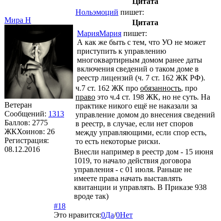
Цитата
Нольэмоций
пишет:
Мира Н
Цитата
МарияМария
пишет:
А как же быть с тем, что УО не может
приступить к управлению
многоквартирным домом ранее даты
включения сведений о таком доме в
реестр лицензий (ч. 7 ст. 162 ЖК РФ).
ч.7 ст. 162 ЖК про
обязанность
, про
право
это ч.4 ст. 198 ЖК, но не суть. На
Ветеран
практике никого ещё не наказали за
Сообщений:
1313
управление домом до внесения сведений
Баллов:
2775
в реестр, в случае, если нет споров
ЖКХоинов: 26
между управляющими, если спор есть,
Регистрация:
то есть некоторые риски.
08.12.2016
Внесли например в реестр дом - 15 июня
1019, то начало действия договора
управления - с 01 июля. Раньше не
имеете права начать выставлять
квитанции и управлять. В Приказе 938
вроде так)
#18
Это нравится:
0
Да
/
0
Нет