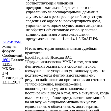
соответствующей лицензии
предпринимательской деятельности по
управлению многоквартирными домами в
случае, когда в реестре лицензий отсутствуют
сведения об адресе многоквартирного дома,
управление которым осуществляет лицензиат,
не образует объективную сторону состава
административного правонарушения,
предусмотренного ч. 1 ст. 14.1.3 КоАП РФ.
АРоманов1
Живу на
И есть некоторая положительная судебная
форуме
практика:
Сообщений:
[spoil:1aqj3lwb]Доводы ЗАО
1601
Баллов:
"Орджоникидзевская УЖК" о том, что оно
12351
фактически оказывало в спорный период
ЖКХоинов:
коммунальные услуги по указанному дому, что
374
подтверждается фактом выставления ему
Регистрация:
ресурсоснабжающими организациями счетов за
13.11.2014
теплоснабжение, водоснабжение,
водоотведение, судами отклонены с
постановкой вывода о том, что в ситуации, когда
имеет место двойное предъявление квитанций
на оплату жилищно-коммунальных услуг,
единственным объективным, достоверным
источником информации для потребителей