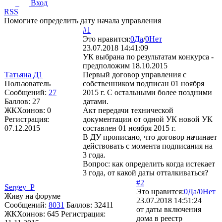
Вход
RSS
Помогите определить дату начала управления
#1
Это нравится:
0
Да
/
0
Нет
23.07.2018 14:41:09
УК выбрана по результатам конкурса -
предположим 18.10.2015
Татьяна Д1
Первый договор управления с
Пользователь
собственником подписан 01 ноября
Сообщений:
27
2015 г. С остальными более поздними
Баллов:
27
датами.
ЖКХоинов: 0
Акт передачи технической
Регистрация:
документации от одной УК новой УК
07.12.2015
составлен 01 ноября 2015 г.
В ДУ прописано, что договор начинает
действовать с момента подписания на
3 года.
Вопрос: как определить когда истекает
3 года, от какой даты отталкиваться?
#2
Sergey_P
Это нравится:
0
Да
/
0
Нет
Живу на форуме
23.07.2018 14:51:24
Сообщений:
8031
Баллов:
32411
от даты включения
ЖКХоинов: 645
Регистрация:
дома в реестр