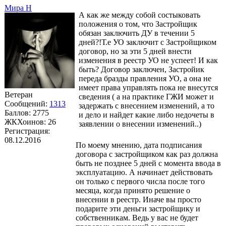
Мира Н
А как же между собой состыковать
положения о том, что Застройщик
обязан заключить ДУ в течении 5
дней?!Т.е УО заключит с Застройщиком
договор, но за эти 5 дней внести
изменения в реестр УО не успеет! И как
быть? Договор заключен, Застройик
переда бразды правления УО, а она не
имеет права управлять пока не внесутся
Ветеран
сведения ( а на практике ГЖИ может и
Сообщений:
1313
задержать с внесением изменений, а то
Баллов:
2775
и дело и найдет какие либо недочеты в
ЖКХоинов: 26
заявлении о внесении изменений..)
Регистрация:
08.12.2016
По моему мнению, дата подписания
договора с застройщиком как раз должна
быть не позднее 5 дней с момента ввода в
эксплуатацию. А начинает действовать
он только с первого числа после того
месяца, когда принято решение о
внесении в реестр. Иначе вы просто
подарите эти деньги застройщику и
собственникам. Ведь у вас не будет