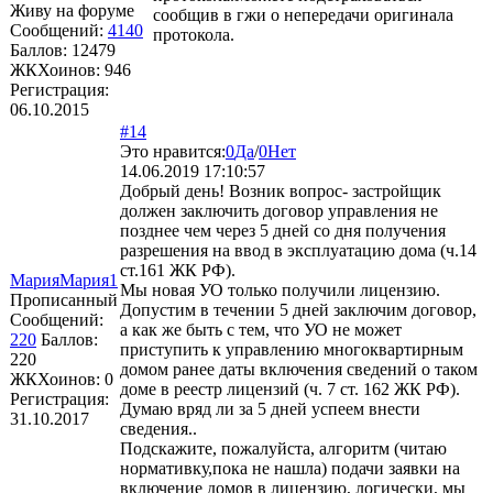
Живу на форуме
сообщив в гжи о непередачи оригинала
Сообщений:
4140
протокола.
Баллов:
12479
ЖКХоинов: 946
Регистрация:
06.10.2015
#14
Это нравится:
0
Да
/
0
Нет
14.06.2019 17:10:57
Добрый день! Возник вопрос- застройщик
должен заключить договор управления не
позднее чем через 5 дней со дня получения
разрешения на ввод в эксплуатацию дома (ч.14
ст.161 ЖК РФ).
МарияМария1
Мы новая УО только получили лицензию.
Прописанный
Допустим в течении 5 дней заключим договор,
Сообщений:
а как же быть с тем, что УО не может
220
Баллов:
приступить к управлению многоквартирным
220
домом ранее даты включения сведений о таком
ЖКХоинов: 0
доме в реестр лицензий (ч. 7 ст. 162 ЖК РФ).
Регистрация:
Думаю вряд ли за 5 дней успеем внести
31.10.2017
сведения..
Подскажите, пожалуйста, алгоритм (читаю
нормативку,пока не нашла) подачи заявки на
включение домов в лицензию, логически, мы