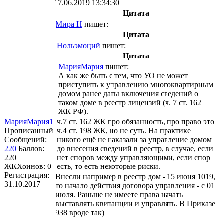
17.06.2019 13:34:30
Цитата
Мира Н
пишет:
Цитата
Нольэмоций
пишет:
Цитата
МарияМария
пишет:
А как же быть с тем, что УО не может
приступить к управлению многоквартирным
домом ранее даты включения сведений о
таком доме в реестр лицензий (ч. 7 ст. 162
ЖК РФ).
МарияМария1
ч.7 ст. 162 ЖК про
обязанность
, про
право
это
Прописанный
ч.4 ст. 198 ЖК, но не суть. На практике
Сообщений:
никого ещё не наказали за управление домом
220
Баллов:
до внесения сведений в реестр, в случае, если
220
нет споров между управляющими, если спор
ЖКХоинов: 0
есть, то есть некоторые риски.
Регистрация:
Внесли например в реестр дом - 15 июня 1019,
31.10.2017
то начало действия договора управления - с 01
июля. Раньше не имеете права начать
выставлять квитанции и управлять. В Приказе
938 вроде так)