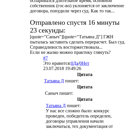
оспаривался длительное время, основной
собственник (гос-во) уклоняется от заключение
договора, понудили через суд. Как то так...
Отправлено спустя 16 минуты
23 секунды:
[quote="Саныч"][quote="Татьяна Д"] ГЖН
пыталась заставить сделать перерасчет. Был суд.
Справедливость восторжествовала...
Если не жалко можно практику глянуть?
#7
Это нравится:
0
Да
/
0
Нет
23.07.2018 19:49:26
Цитата
Татьяна Д
пишет:
Цитата
Саныч
пишет:
Цитата
Татьяна Д
пишет:
У нас все сложно было: конкурс
проведен, победитель определен,
договоры управления начали
заключаться, тех документация от