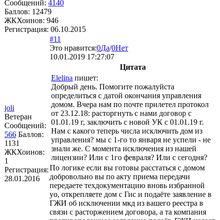
Сообщений:
4140
Баллов:
12479
ЖКХоинов: 946
Регистрация:
06.10.2015
#11
Это нравится:
0
Да
/
0
Нет
10.01.2019 17:27:07
Цитата
Elelina
пишет:
Добрый день. Помогите пожалуйста
определиться с датой окончания управления
домом. Вчера нам по почте прилетел протокол
joli
от 23.12.18: расторгнуть с нами договор с
Ветеран
01.01.19 г, заключить с новой УК с 01.01.19 г.
Сообщений:
Нам с какого теперь числа исключить дом из
566
Баллов:
управления? мы с 1-го то января не успели - не
1131
знали же. С момента исключения из нашей
ЖКХоинов:
лицензии? Или с 1го февраля? Или с сегодня?
1
По логике если вы готовы расстаться с домом
Регистрация:
добровольно вы по акту приема передачи
28.01.2016
передаете техдокументацию вновь избранной
уо, открепляете дом с Гис и подаёте заявление в
ГЖИ об исключении мкд из вашего реестра в
связи с расторжением договора, а та компания