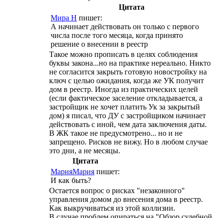
Цитата
Мира Н
пишет:
А начинает действовать он только с первого
числа после того месяца, когда принято
решение о внесении в реестр
Такое можно прописать в целях соблюдения
буквы закона...но на практике нереально. Никто
не согласится закрыть готовую новостройку на
ключ с целью ожидания, когда же УК получит
дом в реестр. Иногда из практических целей
(если фактическое заселение откладывается, а
застройщик не хочет платить Ук за закрытый
дом) я писал, что ДУ с застройщиком начинает
действовать с иной, чем дата заключения даты.
В ЖК такое не предусмотрено... но и не
запрещено. Рисков не вижу. Но в любом случае
это дни, а не месяцы.
Цитата
МарияМария
пишет:
И как быть?
Остается вопрос о рисках "незаконного"
управления домом до внесения дома в реестр.
Как выкручиваться из этой коллизии.
В случае проблем опираться на "Обзор судебной