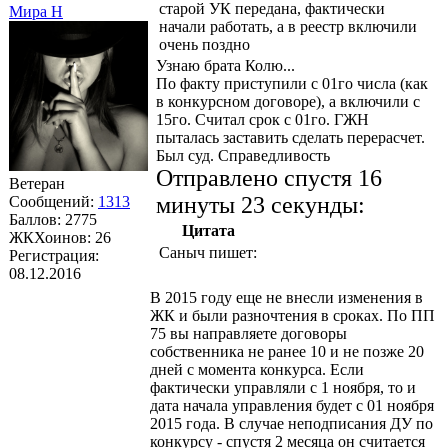
старой УК передана, фактически
Мира Н
начали работать, а в реестр включили
очень поздно
Узнаю брата Колю...
По факту приступили с 01го числа (как
в конкурсном договоре), а включили с
15го. Считал срок с 01го. ГЖН
пыталась заставить сделать перерасчет.
Был суд. Справедливость
Отправлено спустя 16
Ветеран
минуты 23 секунды:
Сообщений:
1313
Баллов:
2775
Цитата
ЖКХоинов: 26
Саныч
пишет:
Регистрация:
08.12.2016
В 2015 году еще не внесли изменения в
ЖК и были разночтения в сроках. По ПП
75 вы направляете договоры
собственника не ранее 10 и не позже 20
дней с момента конкурса. Если
фактически управляли с 1 ноября, то и
дата начала управления будет с 01 ноября
2015 года. В случае неподписания ДУ по
конкурсу - спустя 2 месяца он считается