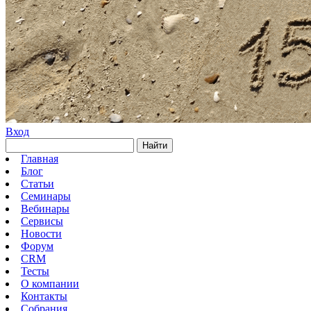
Вход
Найти
Главная
Блог
Статьи
Семинары
Вебинары
Сервисы
Новости
Форум
CRM
Тесты
О компании
Контакты
Собрания