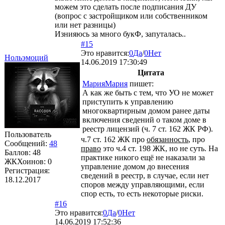
можем это сделать после подписания ДУ
(вопрос с застройщиком или собственником
или нет разницы)
Изнияюсь за много букФ, запуталась..
#15
Это нравится:
0
Да
/
0
Нет
Нольэмоций
14.06.2019 17:30:49
Цитата
МарияМария
пишет:
А как же быть с тем, что УО не может
приступить к управлению
многоквартирным домом ранее даты
включения сведений о таком доме в
реестр лицензий (ч. 7 ст. 162 ЖК РФ).
Пользователь
ч.7 ст. 162 ЖК про
обязанность
, про
Сообщений:
48
право
это ч.4 ст. 198 ЖК, но не суть. На
Баллов:
48
практике никого ещё не наказали за
ЖКХоинов: 0
управление домом до внесения
Регистрация:
сведений в реестр, в случае, если нет
18.12.2017
споров между управляющими, если
спор есть, то есть некоторые риски.
#16
Это нравится:
0
Да
/
0
Нет
14.06.2019 17:52:36