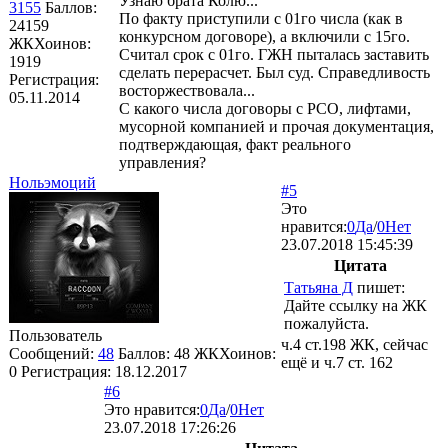
Узнаю брата Колю...
3155
Баллов:
По факту приступили с 01го числа (как в
24159
конкурсном договоре), а включили с 15го.
ЖКХоинов:
Считал срок с 01го. ГЖН пыталась заставить
1919
сделать перерасчет. Был суд. Справедливость
Регистрация:
восторжествовала...
05.11.2014
С какого числа договоры с РСО, лифтами,
мусорной компанией и прочая документация,
подтверждающая, факт реального
управления?
Нольэмоций
#5
Это
нравится:
0
Да
/
0
Нет
23.07.2018 15:45:39
Цитата
Татьяна Д
пишет:
Дайте ссылку на ЖК
пожалуйста.
Пользователь
ч.4 ст.198 ЖК, сейчас
Сообщений:
48
Баллов:
48
ЖКХоинов:
ещё и ч.7 ст. 162
0
Регистрация:
18.12.2017
#6
Это нравится:
0
Да
/
0
Нет
23.07.2018 17:26:26