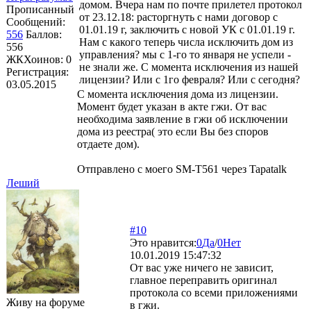
домом. Вчера нам по почте прилетел протокол
Прописанный
от 23.12.18: расторгнуть с нами договор с
Сообщений:
01.01.19 г, заключить с новой УК с 01.01.19 г.
556
Баллов:
Нам с какого теперь числа исключить дом из
556
управления? мы с 1-го то января не успели -
ЖКХоинов: 0
не знали же. С момента исключения из нашей
Регистрация:
лицензии? Или с 1го февраля? Или с сегодня?
03.05.2015
С момента исключения дома из лицензии.
Момент будет указан в акте гжи. От вас
необходима заявление в гжи об исключении
дома из реестра( это если Вы без споров
отдаете дом).
Отправлено с моего SM-T561 через Tapatalk
Леший
#10
Это нравится:
0
Да
/
0
Нет
10.01.2019 15:47:32
От вас уже ничего не зависит,
главное переправить оригинал
протокола со всеми приложениями
Живу на форуме
в гжи.