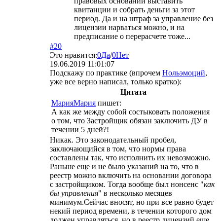
правовых оснований выставить
квитанции и собрать деньги за этот
период. Да и на штраф за управление без
лицензии нарваться можно, и на
предписание о перерасчете тоже...
#20
Это нравится:
0
Да
/
0
Нет
19.06.2019 11:01:07
Подскажу по практике (впрочем
Нольэмоций
,
уже все верно написал, только кратко):
Цитата
МарияМария
пишет:
А как же между собой состыковать положения
о том, что Застройщик обязан заключить ДУ в
течении 5 дней?!
Никак. Это законодательный пробел,
заключающийся в том, что нормы права
составлены так, что исполнить их невозможно.
Раньше еще и не было указаний на то, что в
реестр можно включить на основании договора
с застройщиком. Тогда вообще был нонсенс "
как
бы управления
" в несколько месяцев
минимум.Сейчас вносят, но при все равно будет
некий период времени, в течении которого дом
должен управляться, но в реестр лицензий еще