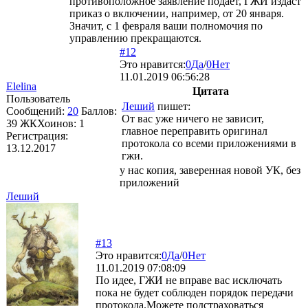
противоположное заявление подаёт, ГЖИ издаст
приказ о включении, например, от 20 января.
Значит, с 1 февраля ваши полномочия по
управлению прекращаются.
#12
Это нравится:
0
Да
/
0
Нет
11.01.2019 06:56:28
Elelina
Цитата
Пользователь
Леший
пишет:
Сообщений:
20
Баллов:
От вас уже ничего не зависит,
39
ЖКХоинов: 1
главное переправить оригинал
Регистрация:
протокола со всеми приложениями в
13.12.2017
гжи.
у нас копия, заверенная новой УК, без
приложений
Леший
#13
Это нравится:
0
Да
/
0
Нет
11.01.2019 07:08:09
По идее, ГЖИ не вправе вас исключать
пока не будет соблюден порядок передачи
протокола.Можете подстраховаться