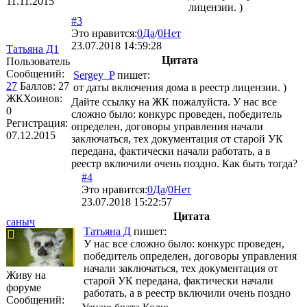
11.11.2015
лицензии. )
#3
Это нравится:
0
Да
/
0
Нет
23.07.2018 14:59:28
Татьяна Д1
Цитата
Пользователь
Сообщений:
Sergey_P
пишет:
27
Баллов:
27
от даты включения дома в реестр лицензии. )
ЖКХоинов:
Дайте ссылку на ЖК пожалуйста. У нас все
0
сложно было: конкурс проведен, победитель
Регистрация:
определен, договоры управления начали
07.12.2015
заключаться, тех документация от старой УК
передана, фактически начали работать, а в
реестр включили очень поздно. Как быть тогда?
#4
Это нравится:
0
Да
/
0
Нет
23.07.2018 15:22:57
Цитата
саныч
Татьяна Д
пишет:
У нас все сложно было: конкурс проведен,
победитель определен, договоры управления
начали заключаться, тех документация от
Живу на
старой УК передана, фактически начали
форуме
работать, а в реестр включили очень поздно
Сообщений: