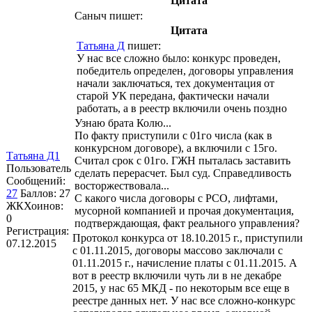
Цитата
Саныч
пишет:
Цитата
Татьяна Д
пишет:
У нас все сложно было: конкурс проведен,
победитель определен, договоры управления
начали заключаться, тех документация от
старой УК передана, фактически начали
работать, а в реестр включили очень поздно
Узнаю брата Колю...
По факту приступили с 01го числа (как в
конкурсном договоре), а включили с 15го.
Татьяна Д1
Считал срок с 01го. ГЖН пыталась заставить
Пользователь
сделать перерасчет. Был суд. Справедливость
Сообщений:
восторжествовала...
27
Баллов:
27
С какого числа договоры с РСО, лифтами,
ЖКХоинов:
мусорной компанией и прочая документация,
0
подтверждающая, факт реального управления?
Регистрация:
Протокол конкурса от 18.10.2015 г., приступили
07.12.2015
с 01.11.2015, договоры массово заключали с
01.11.2015 г., начисление платы с 01.11.2015. А
вот в реестр включили чуть ли в не декабре
2015, у нас 65 МКД - по некоторым все еще в
реестре данных нет. У нас все сложно-конкурс