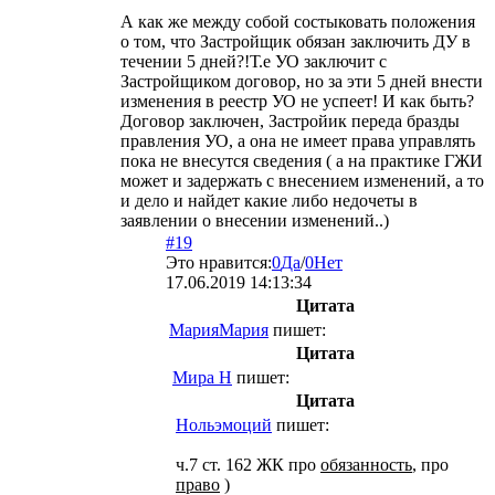
А как же между собой состыковать положения
о том, что Застройщик обязан заключить ДУ в
течении 5 дней?!Т.е УО заключит с
Застройщиком договор, но за эти 5 дней внести
изменения в реестр УО не успеет! И как быть?
Договор заключен, Застройик переда бразды
правления УО, а она не имеет права управлять
пока не внесутся сведения ( а на практике ГЖИ
может и задержать с внесением изменений, а то
и дело и найдет какие либо недочеты в
заявлении о внесении изменений..)
#19
Это нравится:
0
Да
/
0
Нет
17.06.2019 14:13:34
Цитата
МарияМария
пишет:
Цитата
Мира Н
пишет:
Цитата
Нольэмоций
пишет:
ч.7 ст. 162 ЖК про
обязанность
, про
право
)