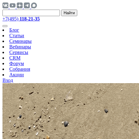
Найти
+7(495)
118-21-35
Блог
Статьи
Семинары
Вебинары
Сервисы
CRM
Форум
Собрания
Акции
Вход