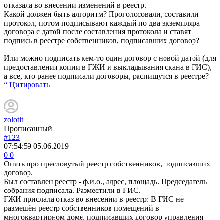
отказала во внесении изменений в реестр.
Какой должен быть алгоритм? Проголосовали, составили
протокол, потом подписывают каждый по два экземпляра
договора с датой после составления протокола и ставят
подпись в реестре собственников, подписавших договор?
Или можно подписать кем-то один договор с новой датой (для
предоставления копии в ГЖИ и выкладывания скана в ГИС),
а все, кто ранее подписали договоры, распишутся в реестре?
“ Цитировать
zolotit
Прописанный
#123
07:54:59
05.06.2019
0
0
Опять про пресловутый реестр собственников, подписавших
договор.
Был составлен реестр - ф.и.о., адрес, площадь. Председатель
собрания подписала. Разместили в ГИС.
ГЖИ прислала отказ во внесении в реестр: В ГИС не
размещён реестр собственников помещений в
многоквартирном доме, подписавших договор управления