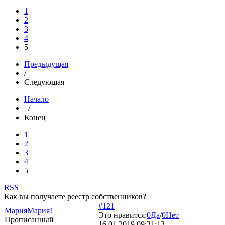
1
2
3
4
5
Предыдущая
/
Следующая
Начало
/
Конец
1
2
3
4
5
RSS
Как вы получаете реестр собственников?
#121
МарияМария1
Это нравится:
0
Да
/
0
Нет
Прописанный
16.01.2019 09:31:13