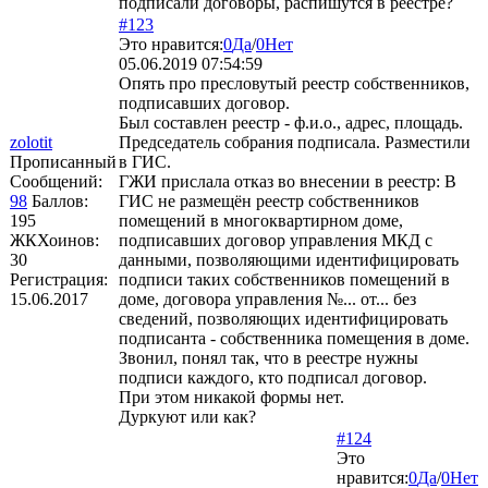
подписали договоры, распишутся в реестре?
#123
Это нравится:
0
Да
/
0
Нет
05.06.2019 07:54:59
Опять про пресловутый реестр собственников,
подписавших договор.
Был составлен реестр - ф.и.о., адрес, площадь.
zolotit
Председатель собрания подписала. Разместили
Прописанный
в ГИС.
Сообщений:
ГЖИ прислала отказ во внесении в реестр: В
98
Баллов:
ГИС не размещён реестр собственников
195
помещений в многоквартирном доме,
ЖКХоинов:
подписавших договор управления МКД с
30
данными, позволяющими идентифицировать
Регистрация:
подписи таких собственников помещений в
15.06.2017
доме, договора управления №... от... без
сведений, позволяющих идентифицировать
подписанта - собственника помещения в доме.
Звонил, понял так, что в реестре нужны
подписи каждого, кто подписал договор.
При этом никакой формы нет.
Дуркуют или как?
#124
Это
нравится:
0
Да
/
0
Нет