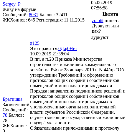
05.06.2019
Sergey_P
07:56:58
Живу на форуме
Цитата
Сообщений:
8031
Баллов:
32411
ЖКХоинов: 645
Регистрация:
11.11.2015
zolotit
пишет:
Дуркуют или
как?
дуркуют
#125
Это нравится:
0
Да
/
0
Нет
10.09.2019 21:38:04
В пп. а п.20 Приказа Министерства
строительства и жилищно-коммунального
хозяйства РФ от 28 января 2019 г. N 44/пр "Об
утверждении Требований к оформлению
протоколов общих собраний собственников
помещений в многоквартирных домах и
Порядка направления подлинников решений и
протоколов общих собраний собственников
Братишка
помещений в многоквартирных домах в
Заглянувший
уполномоченные органы исполнительной
Сообщений:
власти субъектов Российской Федерации,
78
Баллов:
осуществляющие государственный жилищный
78
надзор" указано что:
ЖКХоинов:
Обязательными приложениями к протоколу
0