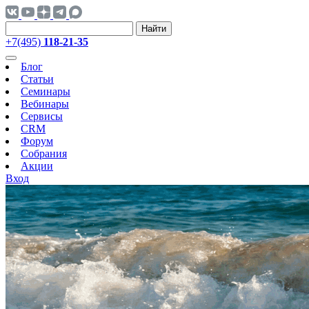
Найти
+7(495)
118-21-35
Блог
Статьи
Семинары
Вебинары
Сервисы
CRM
Форум
Собрания
Акции
Вход