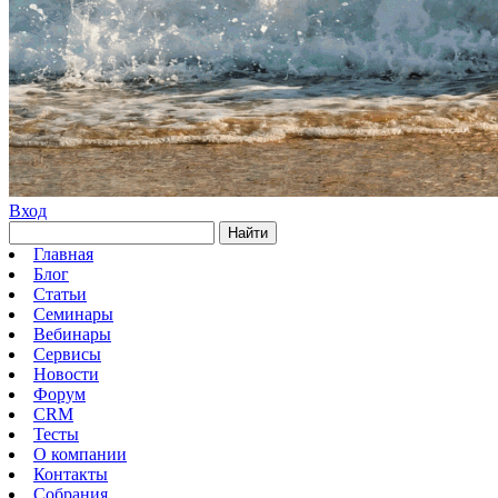
Вход
Найти
Главная
Блог
Статьи
Семинары
Вебинары
Сервисы
Новости
Форум
CRM
Тесты
О компании
Контакты
Собрания