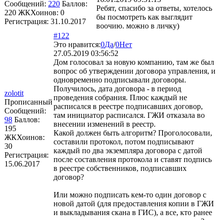
Сообщений:
220
Баллов:
Ребят, спасибо за ответы, хотелось
220
ЖКХоинов: 0
бы посмотреть как выглядит
Регистрация:
31.10.2017
воочию. можно в личку)
#122
Это нравится:
0
Да
/
0
Нет
27.05.2019 03:56:52
Дом голосовал за новую компанию, там же был
вопрос об утверждении договора управления, и
одновременно подписывали договоры.
Получилось, дата договора - в период
zolotit
проведения собрания. Плюс каждый не
Прописанный
расписался в реестре подписавших договор,
Сообщений:
там инициатор расписался. ГЖИ отказала во
98
Баллов:
внесении изменений в реестр.
195
Какой должен быть алгоритм? Проголосовали,
ЖКХоинов:
составили протокол, потом подписывают
30
каждый по два экземпляра договора с датой
Регистрация:
после составления протокола и ставят подпись
15.06.2017
в реестре собственников, подписавших
договор?
Или можно подписать кем-то один договор с
новой датой (для предоставления копии в ГЖИ
и выкладывания скана в ГИС), а все, кто ранее