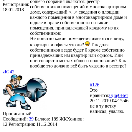
общего собрания являются: реестр
Регистрация:
собственников помещений в многоквартирном
18.01.2018
доме, содержащий <...> сведения о площади
каждого помещения в многоквартирном доме и
о доле в праве собственности на такие
помещения, принадлежащей каждому из их
собственников;
Не понятно какие помещения имеются в виду,
квартиры и офисы что ли?
Так доля
собственников везде будет 0 кроме собственно
принадлежащих им квартир или офисов. Или
они говорят о местах общего пользования? Как
вообще это должно всё быть указано в реестре?
zIG42
#126
Это
нравится:
0
Да
/
0
Нет
20.11.2019 04:15:46
не в ту ветку
написал, удаляю.
Прописанный
Сообщений:
39
Баллов:
189
ЖКХоинов:
12
Регистрация:
11.12.2014