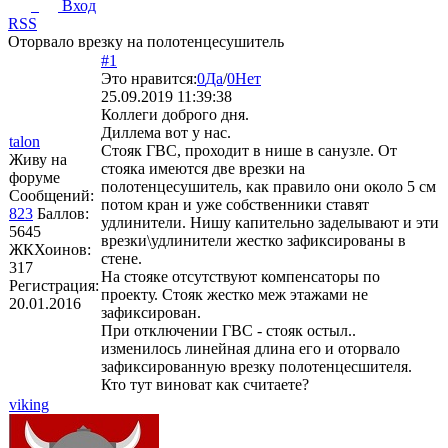
Вход
RSS
Оторвало врезку на полотенцесушитель
#1
Это нравится:
0
Да
/
0
Нет
25.09.2019 11:39:38
Коллеги доброго дня.
Диллема вот у нас.
talon
Стояк ГВС, проходит в нише в санузле. От
Живу на
стояка имеются две врезки на
форуме
полотенцесушитель, как правило они около 5 см
Сообщений:
потом кран и уже собственники ставят
823
Баллов:
удлинители. Нишу капительно заделывают и эти
5645
врезки\удлинители жестко зафиксированы в
ЖКХоинов:
стене.
317
На стояке отсутствуют компенсаторы по
Регистрация:
проекту. Стояк жестко меж этажами не
20.01.2016
зафиксирован.
При отключении ГВС - стояк остыл..
изменилось линейная длина его и оторвало
зафиксированную врезку полотенцесшителя.
Кто тут виноват как считаете?
viking