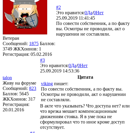
#2
Это нравится:
0
Да
/
0
Нет
25.09.2019 11:41:45
По совести собственник, а по факту
вы. Осмотры не проводили, акт о
нарушении не составляли.
Ветеран
Сообщений:
1875
Баллов:
3749
ЖКХоинов: 1
Регистрация:
05.02.2016
#3
Это нравится:
0
Да
/
0
Нет
25.09.2019 14:53:36
Цитата
talon
Живу на форуме
viking
пишет:
Сообщений:
823
По совести собственник, а по факту вы.
Баллов:
5645
Осмотры не проводили, акт о нарушении
ЖКХоинов: 317
не составляли.
Регистрация:
В акте что указывать? Что доступа нет? или
20.01.2016
что врезка мешает компенсационным
движениям стояка. Я в уме пока не
сформулировал что то иное кроме доступ
отсутствует.