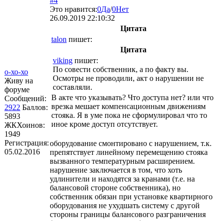
#4
Это нравится:
0
Да
/
0
Нет
26.09.2019 22:10:32
Цитата
talon
пишет:
Цитата
viking
пишет:
По совести собственник, а по факту вы.
о-хо-хо
Осмотры не проводили, акт о нарушении не
Живу на
составляли.
форуме
В акте что указывать? Что доступа нет? или что
Сообщений:
врезка мешает компенсационным движениям
2922
Баллов:
стояка. Я в уме пока не сформулировал что то
5893
иное кроме доступ отсутствует.
ЖКХоинов:
1949
Регистрация:
оборудование смонтировано с нарушением, т.к.
05.02.2016
препятствует линейному перемещению стояка
вызванного температурным расширением.
нарушение заключается в том, что хоть
удлинители и находятся за кранами (т.е. на
балансовой стороне собственника), но
собственник обязан при установке квартирного
оборудования не ухудшать систему с другой
стороны границы балансового разграничения