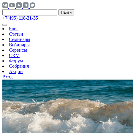
Найти
+7(495)
118-21-35
Блог
Статьи
Семинары
Вебинары
Сервисы
CRM
Форум
Собрания
Акции
Вход