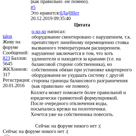
(как правильно -не помню).
#5
Это нравится:
0
Да
/
0
Нет
20.12.2019 09:35:40
Цитата
о-хо-хо
написал:
talon
оборудование смонтировано с нарушением, т.к.
Живу на
препятствует линейному перемещению стояка
форуме
вызванного температурным расширением.
Сообщений:
нарушение заключается в том, что хоть
823
Баллов:
удлинители и находятся за кранами (т.е. на
5645
балансовой стороне собственника), но
ЖКХоинов:
собственник обязан при установке квартирного
317
оборудования не ухудшать систему с другой
Регистрация:
стороны границы балансового разграничения
20.01.2016
(как правильно -не помню).
Коллега может поможете более правильной и
юридически граммотной формулировкой.
После очередного отключения воды,
посыпались врезки на полотенчики.
Хочется уже на собственника повесить.
Сейчас на форуме никого нет :(
Сейчас на форуме никого нет :(