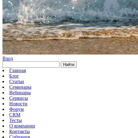
Вход
Найти
Главная
Блог
Статьи
Семинары
Вебинары
Сервисы
Новости
Форум
CRM
Тесты
О компании
Контакты
Собрания