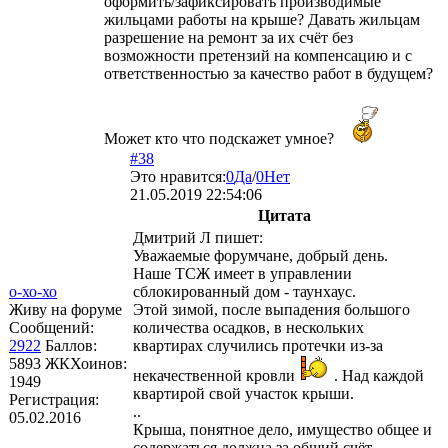
оформить/зафиксировать производимые
жильцами работы на крыше? Давать жильцам
разрешение на ремонт за их счёт без
возможности претензий на компенсацию и с
ответственностью за качество работ в будущем?
Может кто что подскажет умное?
#38
Это нравится:
0
Да
/
0
Нет
21.05.2019 22:54:06
Цитата
Дмитрий Л
пишет:
Уважаемые форумчане, добрый день.
Наше ТСЖ имеет в управлении
о-хо-хо
сблокированный дом - таунхаус.
Живу на форуме
Этой зимой, после выпадения большого
Сообщений:
количества осадков, в нескольких
2922
Баллов:
квартирах случились протечки из-за
5893
ЖКХоинов:
некачественной кровли
. Над каждой
1949
квартирой свой участок крыши.
Регистрация:
..
05.02.2016
Крыша, понятное дело, имущество общее и
содержаться должна за общий счёт,...