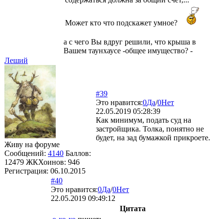
Может кто что подскажет умное?
а с чего Вы вдруг решили, что крыша в
Вашем таунхаусе -общее имущество? -
Леший
#39
Это нравится:
0
Да
/
0
Нет
22.05.2019 05:28:39
Как минимум, подать суд на
застройщика. Толка, понятно не
будет, на зад бумажкой прикроете.
Живу на форуме
Сообщений:
4140
Баллов:
12479
ЖКХоинов: 946
Регистрация:
06.10.2015
#40
Это нравится:
0
Да
/
0
Нет
22.05.2019 09:49:12
Цитата