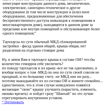
ненесущие конструкции данного дома, механическое,
электрическое, санитарно-техническое и другое
оборудование (в том числе конструкции и (или) иное
оборудование, предназначенные для обеспечения
беспрепятственного доступа инвалидов к помещениям в
многоквартирном доме), находящееся в данном доме за
пределами или внутри помещений и обслуживающее более
одного помещения;"
Таунхаусы по сути обычный МКД сблокированной
застройки - фасад здания общий, крыша общая, нет
разделения на отдельно стоящие дома
Ну, и зачем Вам в таунхаусе крыша в составе ОИ? что-бы
количество геморроя себе увеличить?
по поводу таунхаусов и их крыш -все не так однозначно, и
вообще вопрос о том -МКД-ли они по сути своей совсем не
праздный, и по большому счету -не МКД они ни разу...
поэтому выкидывайте их из состава ОИ и живите спокойно...
единственное, что в этом случае немедленно появятся
желающие "свою" крышу улучшить (нарастить, изменить,
окошко врезать) -и пойдет сразу "Шанхай" но это лучше
отрегулировать внутренним уставом.
“ Цитировать