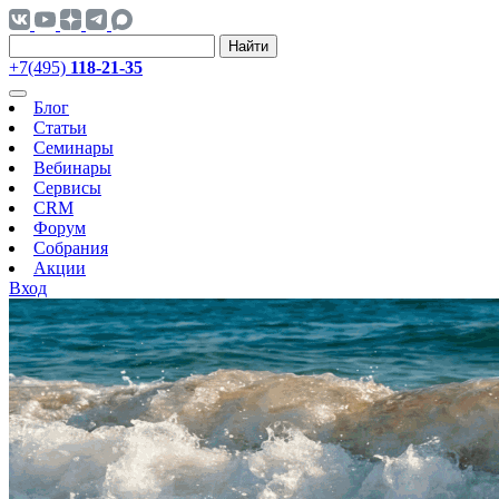
Найти
+7(495)
118-21-35
Блог
Статьи
Семинары
Вебинары
Сервисы
CRM
Форум
Собрания
Акции
Вход