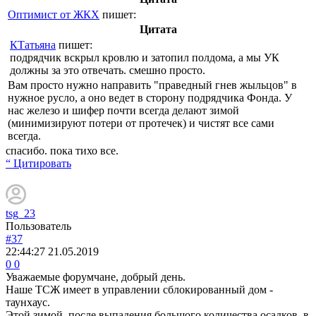
Оптимист от ЖКХ
пишет:
Цитата
КТатьяна
пишет:
подрядчик вскрыл кровлю и затопил полдома, а мы УК
должны за это отвечать. смешно просто.
Вам просто нужно направить "праведный гнев жыльцов" в
нужное русло, а оно ведет в сторону подрядчика Фонда. У
нас железо и шифер почти всегда делают зимой
(минимизируют потери от протечек) и чистят все сами
всегда.
спасибо. пока тихо все.
“ Цитировать
tsg_23
Пользователь
#37
22:44:27
21.05.2019
0
0
Уважаемые форумчане, добрый день.
Наше ТСЖ имеет в управлении сблокированный дом -
таунхаус.
Этой зимой, после выпадения большого количества осадков, в