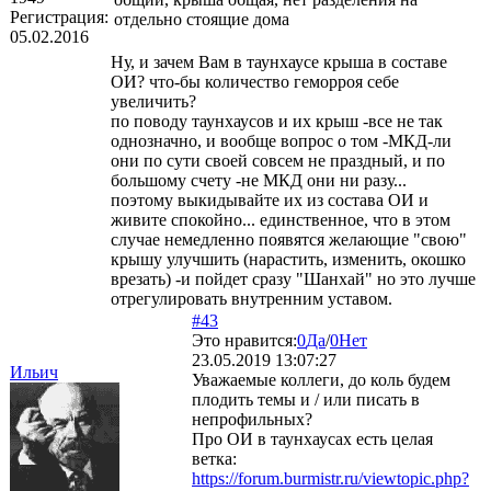
Регистрация:
отдельно стоящие дома
05.02.2016
Ну, и зачем Вам в таунхаусе крыша в составе
ОИ? что-бы количество геморроя себе
увеличить?
по поводу таунхаусов и их крыш -все не так
однозначно, и вообще вопрос о том -МКД-ли
они по сути своей совсем не праздный, и по
большому счету -не МКД они ни разу...
поэтому выкидывайте их из состава ОИ и
живите спокойно... единственное, что в этом
случае немедленно появятся желающие "свою"
крышу улучшить (нарастить, изменить, окошко
врезать) -и пойдет сразу "Шанхай" но это лучше
отрегулировать внутренним уставом.
#43
Это нравится:
0
Да
/
0
Нет
23.05.2019 13:07:27
Ильич
Уважаемые коллеги, до коль будем
плодить темы и / или писать в
непрофильных?
Про ОИ в таунхаусах есть целая
ветка:
https://forum.burmistr.ru/viewtopic.php?