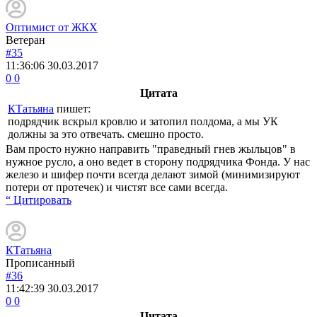
Оптимист от ЖКХ
Ветеран
#35
11:36:06
30.03.2017
0
0
Цитата
КТатьяна
пишет:
подрядчик вскрыл кровлю и затопил полдома, а мы УК
должны за это отвечать. смешно просто.
Вам просто нужно направить "праведный гнев жыльцов" в
нужное русло, а оно ведет в сторону подрядчика Фонда. У нас
железо и шифер почти всегда делают зимой (минимизируют
потери от протечек) и чистят все сами всегда.
“ Цитировать
КТатьяна
Прописанный
#36
11:42:39
30.03.2017
0
0
Цитата