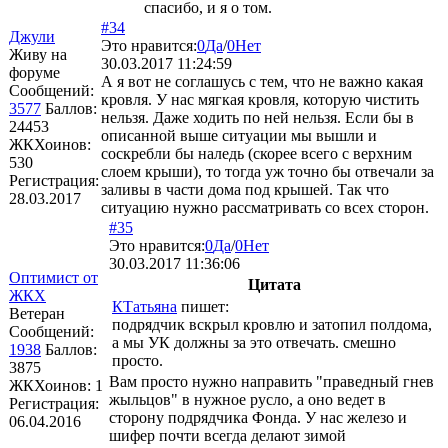
спасибо, и я о том.
#34
Джули
Это нравится:
0
Да
/
0
Нет
Живу на
30.03.2017 11:24:59
форуме
А я вот не соглашусь с тем, что не важно какая
Сообщений:
кровля. У нас мягкая кровля, которую чистить
3577
Баллов:
нельзя. Даже ходить по ней нельзя. Если бы в
24453
описанной выше ситуации мы вышли и
ЖКХоинов:
соскребли бы наледь (скорее всего с верхним
530
слоем крыши), то тогда уж точно бы отвечали за
Регистрация:
заливы в части дома под крышей. Так что
28.03.2017
ситуацию нужно рассматривать со всех сторон.
#35
Это нравится:
0
Да
/
0
Нет
30.03.2017 11:36:06
Оптимист от
Цитата
ЖКХ
КТатьяна
пишет:
Ветеран
подрядчик вскрыл кровлю и затопил полдома,
Сообщений:
а мы УК должны за это отвечать. смешно
1938
Баллов:
просто.
3875
Вам просто нужно направить "праведный гнев
ЖКХоинов: 1
жыльцов" в нужное русло, а оно ведет в
Регистрация:
сторону подрядчика Фонда. У нас железо и
06.04.2016
шифер почти всегда делают зимой