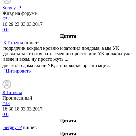
Sergey_P
Живу на форуме
#32
16:29:23
03.03.2017
0
0
Цитата
КТатьяна
пишет:
подрядчик вскрыл кровлю и затопил полдома, а мы УК
должны за это отвечать. смешно просто. или УК должны уже
везде и всем. ну просто жуть....
для этого дома вы не УК, а подрядная организация.
“ Цитировать
КТатьяна
Прописанный
#33
16:30:18
03.03.2017
0
0
Цитата
Sergey_P
пишет:
Цитата