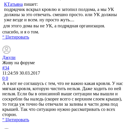
КТатьяна
пишет:
подрядчик вскрыл кровлю и затопил полдома, а мы УК
должны за это отвечать. смешно просто. или УК должны
уже везде и всем. ну просто жуть....
для этого дома вы не УК, а подрядная организация.
спасибо, и я о том.
“ Цитировать
Джули
Живу на форуме
#34
11:24:59
30.03.2017
0
0
А я вот не соглашусь с тем, что не важно какая кровля. У нас
мягкая кровля, которую чистить нельзя. Даже ходить по ней
нельзя. Если бы в описанной выше ситуации мы вышли и
соскребли бы наледь (скорее всего с верхним слоем крыши),
то тогда уж точно бы отвечали за заливы в части дома под
крышей. Так что ситуацию нужно рассматривать со всех
сторон.
“ Цитировать