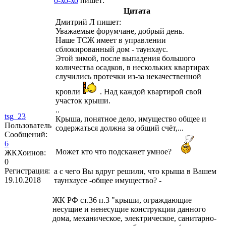
о-хо-хо
пишет:
Цитата
Дмитрий Л
пишет:
Уважаемые форумчане, добрый день.
Наше ТСЖ имеет в управлении
сблокированный дом - таунхаус.
Этой зимой, после выпадения большого
количества осадков, в нескольких квартирах
случились протечки из-за некачественной
кровли
. Над каждой квартирой свой
участок крыши.
..
tsg_23
Крыша, понятное дело, имущество общее и
Пользователь
содержаться должна за общий счёт,...
Сообщений:
6
Может кто что подскажет умное?
ЖКХоинов:
0
Регистрация:
а с чего Вы вдруг решили, что крыша в Вашем
19.10.2018
таунхаусе -общее имущество? -
ЖК РФ ст.36 п.3 "крыши, ограждающие
несущие и ненесущие конструкции данного
дома, механическое, электрическое, санитарно-