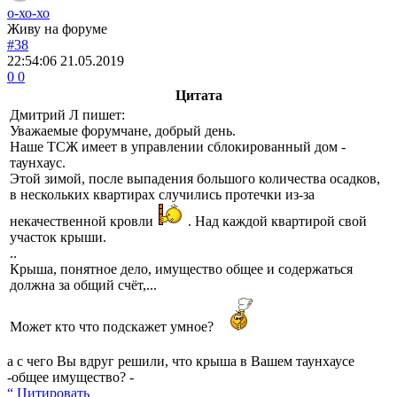
о-хо-хо
Живу на форуме
#38
22:54:06
21.05.2019
0
0
Цитата
Дмитрий Л
пишет:
Уважаемые форумчане, добрый день.
Наше ТСЖ имеет в управлении сблокированный дом -
таунхаус.
Этой зимой, после выпадения большого количества осадков,
в нескольких квартирах случились протечки из-за
некачественной кровли
. Над каждой квартирой свой
участок крыши.
..
Крыша, понятное дело, имущество общее и содержаться
должна за общий счёт,...
Может кто что подскажет умное?
а с чего Вы вдруг решили, что крыша в Вашем таунхаусе
-общее имущество? -
“ Цитировать