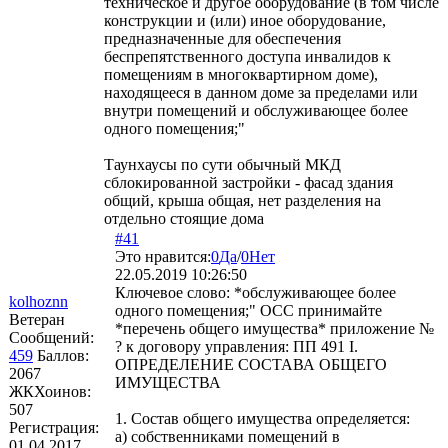
техническое и другое оборудование (в том числе
конструкции и (или) иное оборудование,
предназначенные для обеспечения
беспрепятственного доступа инвалидов к
помещениям в многоквартирном доме),
находящееся в данном доме за пределами или
внутри помещений и обслуживающее более
одного помещения;"
Таунхаусы по сути обычный МКД
сблокированной застройки - фасад здания
общий, крыша общая, нет разделения на
отдельно стоящие дома
#41
Это нравится:
0
Да
/
0
Нет
22.05.2019 10:26:50
Ключевое слово: *обслуживающее более
kolhoznn
одного помещения;" ОСС принимайте
Ветеран
*перечень общего имущества* приложение №
Сообщений:
? к договору управления: ПП 491 I.
459
Баллов:
ОПРЕДЕЛЕНИЕ СОСТАВА ОБЩЕГО
2067
ИМУЩЕСТВА
ЖКХоинов:
507
1. Состав общего имущества определяется:
Регистрация:
а) собственниками помещений в
01.04.2017