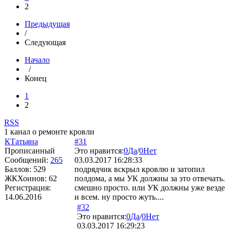
2
Предыдущая
/
Следующая
Начало
/
Конец
1
2
RSS
1 канал о ремонте кровли
КТатьяна
#31
Прописанный
Это нравится:
0
Да
/
0
Нет
Сообщений:
265
03.03.2017 16:28:33
Баллов:
529
подрядчик вскрыл кровлю и затопил
ЖКХоинов: 62
полдома, а мы УК должны за это отвечать.
Регистрация:
смешно просто. или УК должны уже везде
14.06.2016
и всем. ну просто жуть....
#32
Это нравится:
0
Да
/
0
Нет
03.03.2017 16:29:23