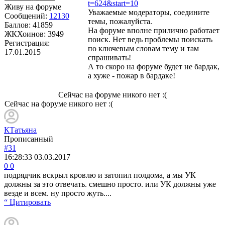
t=624&start=10
Живу на форуме
Уважаемые модераторы, соедините
Сообщений:
12130
темы, пожалуйста.
Баллов:
41859
На форуме вполне прилично работает
ЖКХоинов: 3949
поиск. Нет ведь проблемы поискать
Регистрация:
по ключевым словам тему и там
17.01.2015
спрашивать!
А то скоро на форуме будет не бардак,
а хуже - пожар в бардаке!
Сейчас на форуме никого нет :(
Сейчас на форуме никого нет :(
КТатьяна
Прописанный
#31
16:28:33
03.03.2017
0
0
подрядчик вскрыл кровлю и затопил полдома, а мы УК
должны за это отвечать. смешно просто. или УК должны уже
везде и всем. ну просто жуть....
“ Цитировать