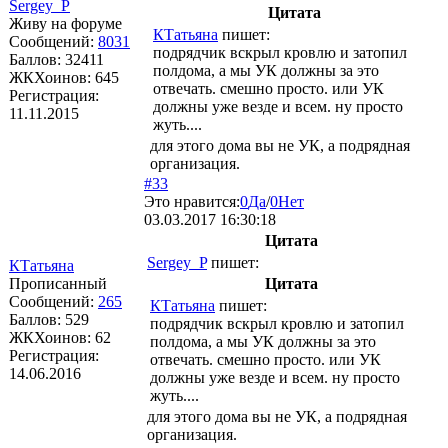
Sergey_P
Цитата
Живу на форуме
КТатьяна
пишет:
Сообщений:
8031
подрядчик вскрыл кровлю и затопил
Баллов:
32411
полдома, а мы УК должны за это
ЖКХоинов: 645
отвечать. смешно просто. или УК
Регистрация:
должны уже везде и всем. ну просто
11.11.2015
жуть....
для этого дома вы не УК, а подрядная
организация.
#33
Это нравится:
0
Да
/
0
Нет
03.03.2017 16:30:18
Цитата
Sergey_P
пишет:
КТатьяна
Прописанный
Цитата
Сообщений:
265
КТатьяна
пишет:
Баллов:
529
подрядчик вскрыл кровлю и затопил
ЖКХоинов: 62
полдома, а мы УК должны за это
Регистрация:
отвечать. смешно просто. или УК
14.06.2016
должны уже везде и всем. ну просто
жуть....
для этого дома вы не УК, а подрядная
организация.