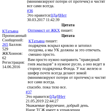
(минимизируют потери от протечек) и чистят
все сами всегда.
#36
Это нравится:
0
Да
/
0
Нет
30.03.2017 11:42:39
Цитата
Оптимист от ЖКХ
пишет:
КТатьяна
Прописанный
Цитата
Сообщений:
КТатьяна
пишет:
265
Баллов:
подрядчик вскрыл кровлю и затопил
529
полдома, а мы УК должны за это отвечать.
ЖКХоинов:
смешно просто.
62
Вам просто нужно направить "праведный
Регистрация:
гнев жыльцов" в нужное русло, а оно ведет в
14.06.2016
сторону подрядчика Фонда. У нас железо и
шифер почти всегда делают зимой
(минимизируют потери от протечек) и чистят
все сами всегда.
спасибо. пока тихо все.
#37
Это нравится:
0
Да
/
0
Нет
21.05.2019 22:44:27
Уважаемые форумчане, добрый день.
Наше ТСЖ имеет в управлении