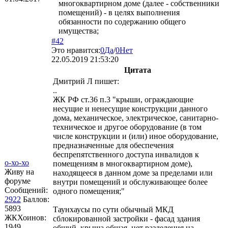
многоквартирном доме (далее - собственники
помещений) - в целях выполнения
обязанности по содержанию общего
имущества;
#42
Это нравится:
0
Да
/
0
Нет
22.05.2019 21:53:20
Цитата
Дмитрий Л
пишет:
..
ЖК РФ ст.36 п.3 "крыши, ограждающие
несущие и ненесущие конструкции данного
дома, механическое, электрическое, санитарно-
техническое и другое оборудование (в том
числе конструкции и (или) иное оборудование,
предназначенные для обеспечения
беспрепятственного доступа инвалидов к
о-хо-хо
помещениям в многоквартирном доме),
Живу на
находящееся в данном доме за пределами или
форуме
внутри помещений и обслуживающее более
Сообщений:
одного помещения;"
2922
Баллов:
5893
Таунхаусы по сути обычный МКД
ЖКХоинов:
сблокированной застройки - фасад здания
1949
общий, крыша общая, нет разделения на