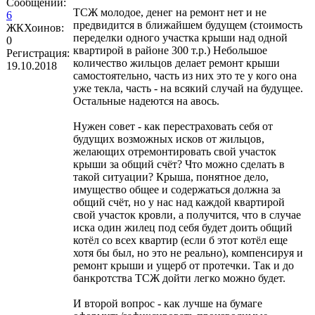
Сообщений:
ТСЖ молодое, денег на ремонт нет и не
6
предвидится в ближайшем будущем (стоимость
ЖКХоинов:
переделки одного участка крыши над одной
0
квартирой в районе 300 т.р.) Небольшое
Регистрация:
количество жильцов делает ремонт крыши
19.10.2018
самостоятельно, часть из них это те у кого она
уже текла, часть - на всякий случай на будущее.
Остальные надеются на авось.
Нужен совет - как перестраховать себя от
будущих возможных исков от жильцов,
желающих отремонтировать свой участок
крыши за общий счёт? Что можно сделать в
такой ситуации? Крыша, понятное дело,
имущество общее и содержаться должна за
общий счёт, но у нас над каждой квартирой
свой участок кровли, а получится, что в случае
иска один жилец под себя будет доить общий
котёл со всех квартир (если б этот котёл еще
хотя бы был, но это не реально), компенсируя и
ремонт крыши и ущерб от протечки. Так и до
банкротства ТСЖ дойти легко можно будет.
И второй вопрос - как лучше на бумаге