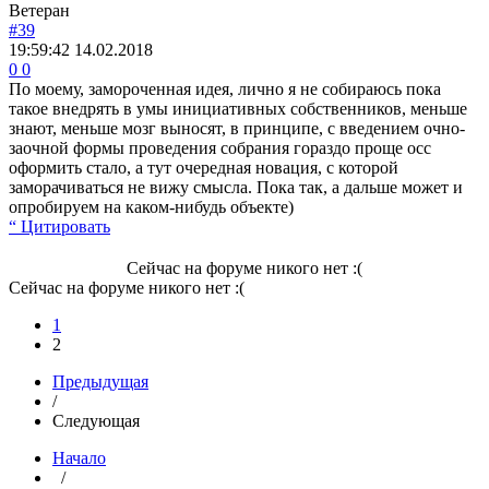
Ветеран
#39
19:59:42
14.02.2018
0
0
По моему, замороченная идея, лично я не собираюсь пока
такое внедрять в умы инициативных собственников, меньше
знают, меньше мозг выносят, в принципе, с введением очно-
заочной формы проведения собрания гораздо проще осс
оформить стало, а тут очередная новация, с которой
заморачиваться не вижу смысла. Пока так, а дальше может и
опробируем на каком-нибудь объекте)
“ Цитировать
Сейчас на форуме никого нет :(
Сейчас на форуме никого нет :(
1
2
Предыдущая
/
Следующая
Начало
/