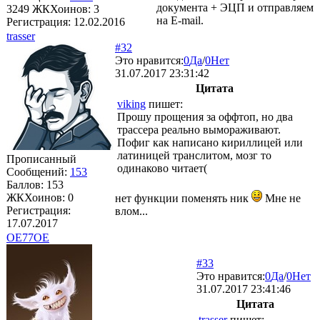
документа + ЭЦП и отправляем
3249
ЖКХоинов: 3
на E-mail.
Регистрация:
12.02.2016
trasser
#32
Это нравится:
0
Да
/
0
Нет
31.07.2017 23:31:42
Цитата
viking
пишет:
Прошу прощения за оффтоп, но два
трассера реально вымораживают.
Пофиг как написано кириллицей или
латиницей транслитом, мозг то
Прописанный
одинаково читает(
Сообщений:
153
Баллов:
153
ЖКХоинов: 0
нет функции поменять ник
Мне не
Регистрация:
влом...
17.07.2017
OE77OE
#33
Это нравится:
0
Да
/
0
Нет
31.07.2017 23:41:46
Цитата
trasser
пишет: