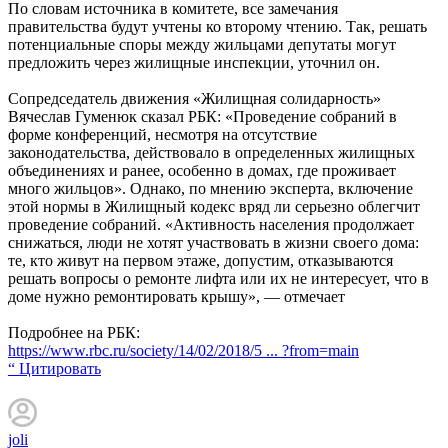
По словам источника в комитете, все замечания
правительства будут учтены ко второму чтению. Так, решать
потенциальные споры между жильцами депутаты могут
предложить через жилищные инспекции, уточнил он.
Сопредседатель движения «Жилищная солидарность» ​
Вячеслав Гуменюк сказал РБК: «Проведение собраний в
форме конференций, несмотря на отсутствие
законодательства, действовало в определенных жилищных
объединениях и ранее, особенно в домах, где проживает
много жильцов». Однако, по мнению эксперта, включение
этой нормы в Жилищный кодекс вряд ли серьезно облегчит
проведение собраний. «Активность населения продолжает
снижаться, люди не хотят участвовать в жизни своего дома:
те, кто живут на первом этаже, допустим, отказываются
решать вопросы о ремонте лифта или их не интересует, что в
доме нужно ремонтировать крышу», — отмечает
Подробнее на РБК:
https://www.rbc.ru/society/14/02/2018/5 ... ?from=main
“ Цитировать
joli