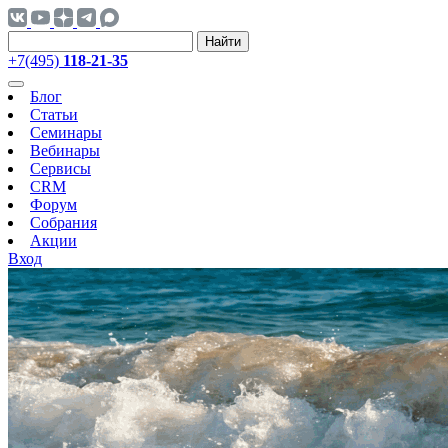
Найти
+7(495)
118-21-35
Блог
Статьи
Семинары
Вебинары
Сервисы
CRM
Форум
Собрания
Акции
Вход