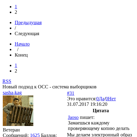
1
2
Предыдущая
/
Следующая
Начало
/
Конец
1
2
RSS
Новый подход к ОСС - система выборщиков
sasha-kag
#31
Это нравится:
0
Да
/
0
Нет
31.07.2017 19:16:20
Цитата
Jaoso
пишет:
Замаешься каждому
проверяющему копию делать
Ветеран
Мы делаем электронный образ
Сообщений:
1625
Баллов: