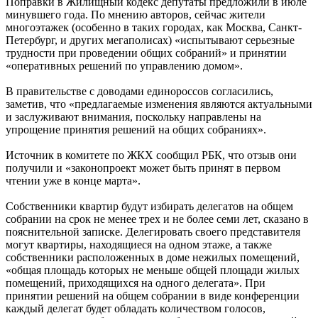
Поправки в Жилищный кодекс депутаты предложили в июле
минувшего года. По мнению авторов, сейчас жители
многоэтажек (особенно в таких городах, как Москва, Санкт-
Петербург, и других мегаполисах) «испытывают серьезные
трудности при проведении общих собраний» и принятии
«оперативных решений по управлению домом».
В правительстве с доводами единороссов согласились,
заметив, что «предлагаемые изменения являются актуальными
и заслуживают внимания, поскольку направлены на
упрощение принятия решений на общих собраниях».
Источник в комитете по ЖКХ сообщил РБК, что отзыв они
получили и «законопроект может быть принят в первом
чтении уже в конце марта».
Собственники квартир будут избирать делегатов на общем
собрании на срок не менее трех и не более семи лет, сказано в
пояснительной записке. Делегировать своего представителя
могут квартиры, находящиеся на одном этаже, а также
собственники расположенных в доме нежилых помещений,
«общая площадь которых не меньше общей площади жилых
помещений, приходящихся на одного делегата». При
принятии решений на общем собрании в виде конференции
каждый делегат будет обладать количеством голосов,