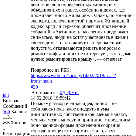
действовало в определенных жилищных
объединениях и ранее, особенно в домах, где
проживает много жильцов». Однако, по мнению
эксперта, включение этой нормы в Жилищный
кодекс вряд ли серьезно облегчит проведение
собраний. «Активность населения продолжает
снижаться, люди не хотят участвовать в жизни
своего дома: те, кто живут на первом этаже,
допустим, отказываются решать вопросы о
ремонте лифта или их не интересует, что в доме
нужно ремонтировать крышу», — отмечает
Подробнее на РБК:
https://www.rbc.ru/society/14/02/2018/5 ... ?
from=main
#39
Это нравится:
0
Да
/
0
Нет
joli
14.02.2018 19:59:42
Ветеран
По моему, замороченная идея, лично я не
Сообщений:
собираюсь пока такое внедрять в умы
566
Баллов:
инициативных собственников, меньше знают,
1131
меньше мозг выносят, в принципе, с введением
ЖКХоинов:
очно-заочной формы проведения собрания
1
гораздо проще осс оформить стало, а тут
Регистрация: