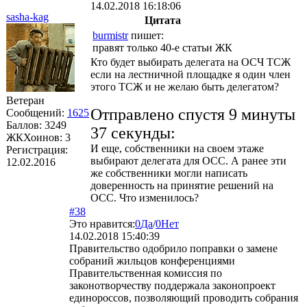
14.02.2018 16:18:06
sasha-kag
Цитата
burmistr
пишет:
правят только 40-е статьи ЖК
Кто будет выбирать делегата на ОСЧ ТСЖ
если на лестничной площадке я один член
этого ТСЖ и не желаю быть делегатом?
Ветеран
Отправлено спустя 9 минуты
Сообщений:
1625
Баллов:
3249
37 секунды:
ЖКХоинов: 3
И еще, собственники на своем этаже
Регистрация:
выбирают делегата для ОСС. А ранее эти
12.02.2016
же собственники могли написать
доверенность на принятие решений на
ОСС. Что изменилось?
#38
Это нравится:
0
Да
/
0
Нет
14.02.2018 15:40:39
Правительство одобрило поправки о замене
собраний жильцов конференциями
Правительственная комиссия по
законотворчеству поддержала законопроект
единороссов, позволяющий проводить собрания