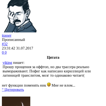
trasser
Прописанный
#32
23:31:42
31.07.2017
0
0
Цитата
viking
пишет:
Прошу прощения за оффтоп, но два трассера реально
вымораживают. Пофиг как написано кириллицей или
латиницей транслитом, мозг то одинаково читает(
нет функции поменять ник
Мне не влом...
“ Цитировать