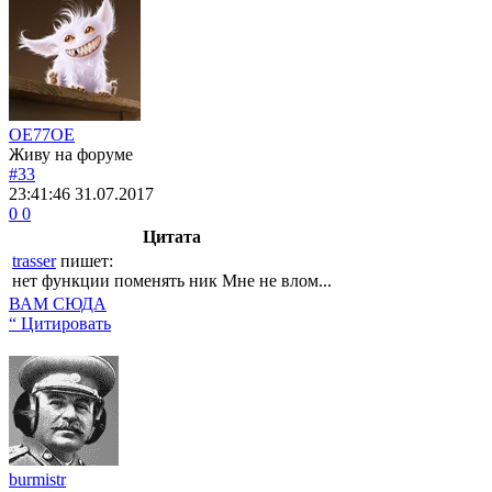
OE77OE
Живу на форуме
#33
23:41:46
31.07.2017
0
0
Цитата
trasser
пишет:
нет функции поменять ник Мне не влом...
ВАМ СЮДА
“ Цитировать
burmistr