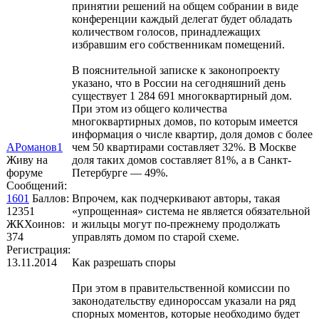
принятии решений на общем собрании в виде
конференции каждый делегат будет обладать
количеством голосов, принадлежащих
избравшим его собственникам помещений.
В пояснительной записке к законопроекту
указано, что в России на сегодняшний день
существует 1 284 691 многоквартирный дом.
При этом из общего количества
многоквартирных домов, по которым имеется
информация о числе квартир, доля домов с более
АРоманов1
чем 50 квартирами составляет 32%. В Москве
Живу на
доля таких домов составляет 81%, а в Санкт-
форуме
Петербурге — 49%.
Сообщений:
1601
Баллов:
Впрочем, как подчеркивают авторы, такая
12351
«упрощенная» система не является обязательной
ЖКХоинов:
и жильцы могут по-прежнему продолжать
374
управлять домом по старой схеме.
Регистрация:
13.11.2014
Как разрешать споры
При этом в правительственной комиссии по
законодательству единороссам указали на ряд
спорных моментов, которые необходимо будет