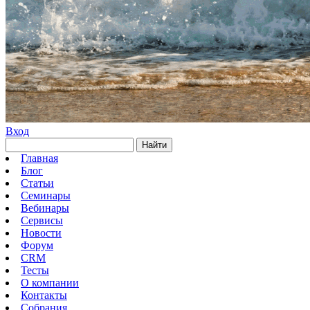
Вход
Найти
Главная
Блог
Статьи
Семинары
Вебинары
Сервисы
Новости
Форум
CRM
Тесты
О компании
Контакты
Собрания