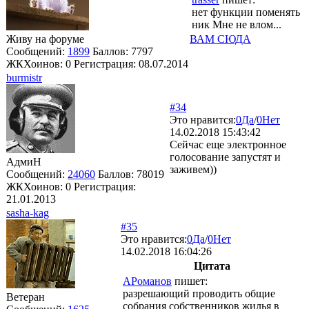
нет функции поменять
ник Мне не влом...
Живу на форуме
ВАМ СЮДА
Сообщений:
1899
Баллов:
7797
ЖКХоинов: 0
Регистрация:
08.07.2014
burmistr
#34
Это нравится:
0
Да
/
0
Нет
14.02.2018 15:43:42
Сейчас еще электронное
голосование запустят и
АдмиН
заживем))
Сообщений:
24060
Баллов:
78019
ЖКХоинов: 0
Регистрация:
21.01.2013
sasha-kag
#35
Это нравится:
0
Да
/
0
Нет
14.02.2018 16:04:26
Цитата
АРоманов
пишет:
разрешающий проводить общие
Ветеран
собрания собственников жилья в