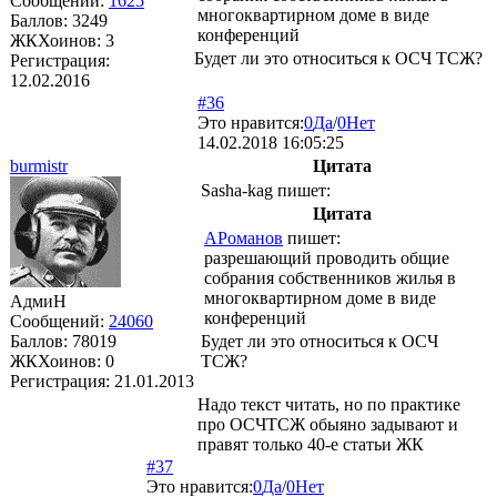
Сообщений:
1625
многоквартирном доме в виде
Баллов:
3249
конференций
ЖКХоинов: 3
Будет ли это относиться к ОСЧ ТСЖ?
Регистрация:
12.02.2016
#36
Это нравится:
0
Да
/
0
Нет
14.02.2018 16:05:25
burmistr
Цитата
Sasha-kag
пишет:
Цитата
АРоманов
пишет:
разрешающий проводить общие
собрания собственников жилья в
многоквартирном доме в виде
АдмиН
конференций
Сообщений:
24060
Баллов:
78019
Будет ли это относиться к ОСЧ
ЖКХоинов: 0
ТСЖ?
Регистрация:
21.01.2013
Надо текст читать, но по практике
про ОСЧТСЖ обыяно задывают и
правят только 40-е статьи ЖК
#37
Это нравится:
0
Да
/
0
Нет