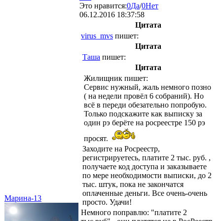
Это нравится:
0
Да
/
0
Нет
06.12.2016 18:37:58
Цитата
virus_mvs
пишет:
Цитата
Таша
пишет:
Цитата
Жилищник
пишет:
Сервис нужный, жаль немного позно
( на недели провёл 6 собраний). Но
всё в переди обезательно попробую.
Только подскажите как выписку за
один рэ берёте на росреестре 150 рэ
просят.
Заходите на Росреестр,
регистрируетесь, платите 2 тыс. руб. ,
получаете код доступа и заказываете
по мере необходимости выписки, до 2
тыс. штук, пока не закончатся
оплаченные деньги. Все очень-очень
Марина-13
просто. Удачи!
Немного поправлю: "платите 2