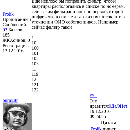
Еще неплохо бы поправить фильтр, чтобы
квартиры распологались в списке по номерам,
сейчас там фильтраци идет по первой, второй
Frolik
цифре - что в списке для заказа выписок, что в
Прописанный
уточнении ФИО собственников. Например,
Сообщений:
сейчас фильтр такой
93
Баллов:
185
1
ЖКХоинов: 0
10
Регистрация:
100
13.12.2016
101
102
103
....
119
12
121
122
#52
burmistr
Это
нравится:
0
Да
/
0
Нет
19.12.2016
09:24:55
Цитата
Frolik
пишет: