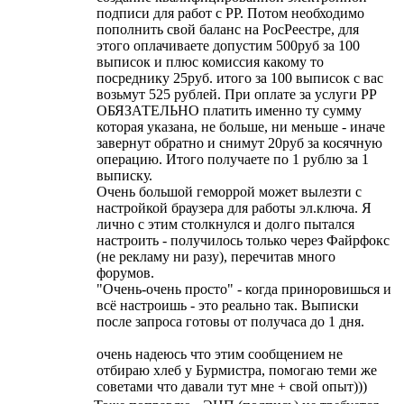
подписи для работ с РР. Потом необходимо
пополнить свой баланс на РосРеестре, для
этого оплачиваете допустим 500руб за 100
выписок и плюс комиссия какому то
посреднику 25руб. итого за 100 выписок с вас
возьмут 525 рублей. При оплате за услуги РР
ОБЯЗАТЕЛЬНО платить именно ту сумму
которая указана, не больше, ни меньше - иначе
завернут обратно и снимут 20руб за косячную
операцию. Итого получаете по 1 рублю за 1
выписку.
Очень большой геморрой может вылезти с
настройкой браузера для работы эл.ключа. Я
лично с этим столкнулся и долго пытался
настроить - получилось только через Файрфокс
(не рекламу ни разу), перечитав много
форумов.
"Очень-очень просто" - когда приноровишься и
всё настроишь - это реально так. Выписки
после запроса готовы от получаса до 1 дня.
очень надеюсь что этим сообщением не
отбираю хлеб у Бурмистра, помогаю теми же
советами что давали тут мне + свой опыт)))