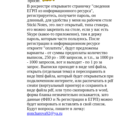
просят.
В росреестре открываете страничку "сведения
ЕГРП из информационного ресурса",
регистрируетесь, получаете пароль, он
длинный, для удобства у меня на рабочем столе
Sticki Notes, это лист открытый, типа стикера,
его можно закрепить на столе, если у вас есть
Skype (какое-то приложение), там я держу
пароль, которым часто пользуюсь. После
регистрации в информационном ресурсе
откроете "оплатить", будут предложены
варианты - от суммы предоплаты количество
выписок, 250 рэ - 100 запросов, и т.п., за 1000 рэ
- 1000 запросов, вот и выходит - по 1 рэ за
запрос. Выписки приходят в виде xml файла,
открыть (отдельная тема) и пересохранить в
виде html файла, который будет открываться при
подключенном интернете, или распечатать в pdf
creator (виртуальный принтер) и сохранить в
виде файла pdf, или тупо скопировать в word,
форма бланка незначительно искажается, зато
данные (ФИО и № регистрации в ЕГРП) можно
будет копировать и вставлять в свой список.
Будут вопросы, пишите в личку:
goncharova92@ya.ru