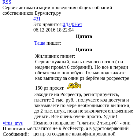
RSS
Сервис автоматизации проведения общих собраний
собственников Бурмистр.ру
#31
Это нравится:
0
Да
/
0
Нет
06.12.2016 18:22:04
Цитата
Таша
пишет:
Цитата
Жилищник
пишет:
Сервис нужный, жаль немного позно ( на
недели провёл 6 собраний). Но всё в переди
обезательно попробую. Только подскажите
как выписку за один рэ берёте на росреестре
150 рэ просят.
Заходите на Росреестр, регистрируетесь,
платите 2 тыс. руб. , получаете код доступа и
заказываете по мере необходимости выписки,
до 2 тыс. штук, пока не закончатся оплаченные
деньги. Все очень-очень просто. Удачи!
Немного поправлю: "платите 2 тыс.руб" - они
virus_mvs
платятся не в РосРеестр, а в удостоверяющий
Прописанный
центр за создание квалифицированной
Сообщений: