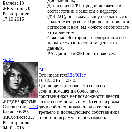
Добрый день,
Баллов:
13
Данные из ЕГРП предоставляются в
ЖКХоинов: 0
соответствии с законом о кадастре
Регистрация:
(ФЗ-221), по этому закану все данные о
17.10.2016
кадастре открытые. При возникновении
вопросов к вам, вы можете оперировать
этим законом.
С же нашей стороны предприняты все
меры к сохранности и защите этих
данных.
P.S. Данные в ФБР не отправляем.
ук-64
#47
Это нравится:
0
Да
/
0
Нет
16.12.2016 18:07:03
Дошло дело до подсчета голосов.
если в помещении более двух
собственников нет возможности ввести
Живу на форуме
голоса всем остальным. То есть первым
Сообщений:
1193
двум собственникам ставлю голоса,
Баллов:
6385
третьего и последующего собственника
ЖКХоинов: 327
просто программа не показывает.
Регистрация:
04.01.2015