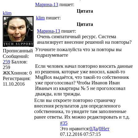
Марина-13
пишет:
Цитата
klim
klim
пишет:
Цитата
Марина-13
пишет:
Очень симпатичный ресурс. Система
анализирует внесение решений на повторы?
Уточните пожалуйста что за повторы вы
Прописанный
подразумеваете
Сообщений:
259
Баллов:
Если человек начал повторно вносить данные
259
из решения, которые уже вносил, какой-то
ЖКХоинов: 0
MsgBox выдаётся, что такой-то собственник
Регистрация:
уже проголосовал? Чтобы Иванов Иван
11.10.2016
Иваныч из квартиры № 5 не проголосовал
дважды, или трижды.
Если вы откроете повторно страничку
внесения результатов для определенного
собственника, то увидите там заполненные
ранее ответы. Их можно редактировать и т.д.
#35
Это нравится:
0
Да
/
0
Нет
07.12.2016 07:57:15