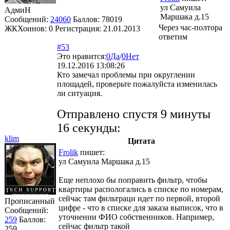
ул Самуила
АдмиН
Маршака д.15
Сообщений:
24060
Баллов:
78019
Через час-полтора
ЖКХоинов: 0
Регистрация:
21.01.2013
ответим
#53
Это нравится:
0
Да
/
0
Нет
19.12.2016 13:08:26
Кто замечал проблемы при округлении
площадей, проверьте пожалуйста изменилась
ли ситуация.
Отправлено спустя 9 минуты
16 секунды:
klim
Цитата
Frolik
пишет:
ул Самуила Маршака д.15
Еще неплохо бы поправить фильтр, чтобы
квартиры распологались в списке по номерам,
сейчас там фильтраци идет по первой, второй
Прописанный
цифре - что в списке для заказа выписок, что в
Сообщений:
уточнении ФИО собственников. Например,
259
Баллов:
сейчас фильтр такой
259