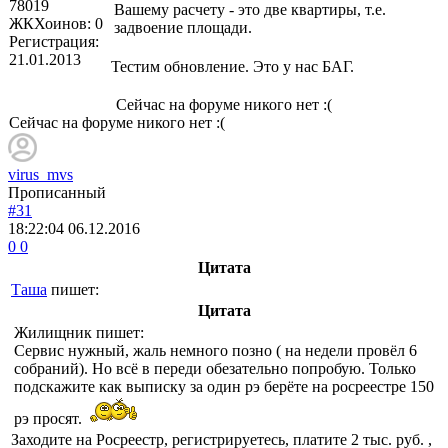
78019
Вашему расчету - это две квартиры, т.е.
ЖКХоинов: 0
задвоение площади.
Регистрация:
21.01.2013
Тестим обновление. Это у нас БАГ.
Сейчас на форуме никого нет :(
Сейчас на форуме никого нет :(
virus_mvs
Прописанный
#31
18:22:04
06.12.2016
0
0
Цитата
Таша
пишет:
Цитата
Жилищник
пишет:
Сервис нужный, жаль немного позно ( на недели провёл 6
собраний). Но всё в переди обезательно попробую. Только
подскажите как выписку за один рэ берёте на росреестре 150
рэ просят.
Заходите на Росреестр, регистрируетесь, платите 2 тыс. руб. ,