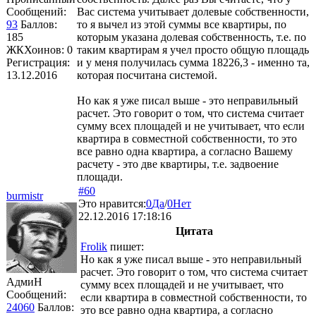
Сообщений:
Вас система учитывает долевые собственности,
93
Баллов:
то я вычел из этой суммы все квартиры, по
185
которым указана долевая собственность, т.е. по
ЖКХоинов: 0
таким квартирам я учел просто общую площадь
Регистрация:
и у меня получилась сумма 18226,3 - именно та,
13.12.2016
которая посчитана системой.
Но как я уже писал выше - это неправильный
расчет. Это говорит о том, что система считает
сумму всех площадей и не учитывает, что если
квартира в совместной собственности, то это
все равно одна квартира, а согласно Вашему
расчету - это две квартиры, т.е. задвоение
площади.
#60
burmistr
Это нравится:
0
Да
/
0
Нет
22.12.2016 17:18:16
Цитата
Frolik
пишет:
Но как я уже писал выше - это неправильный
расчет. Это говорит о том, что система считает
АдмиН
сумму всех площадей и не учитывает, что
Сообщений:
если квартира в совместной собственности, то
24060
Баллов:
это все равно одна квартира, а согласно