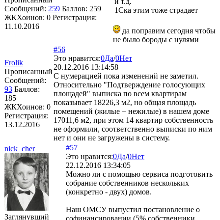
и т.д.
Сообщений:
259
Баллов:
259
1Ска этим тоже страдает
ЖКХоинов: 0
Регистрация:
11.10.2016
да поправим сегодня чтобы
не было бороды с нулями
#56
Это нравится:
0
Да
/
0
Нет
Frolik
20.12.2016 13:14:58
Прописанный
С нумерацией пока изменений не заметил.
Сообщений:
Относительно "Подтверждение голосующих
93
Баллов:
площадей" выписка по всем квартирам
185
показывает 18226,3 м2, но общая площадь
ЖКХоинов: 0
помещений (жилые + нежилые) в нашем доме
Регистрация:
17011,6 м2, при этом 14 квартир собственность
13.12.2016
не оформили, соответственно выписки по ним
нет и они не загружены в систему.
#57
nick_cher
Это нравится:
0
Да
/
0
Нет
22.12.2016 13:34:05
Можно ли с помощью сервиса подготовить
собрание собственников нескольких
(конкретно - двух) домов.
Наш ОМСУ выпустил постановление о
Заглянувший
софинансировании (5% собственники,