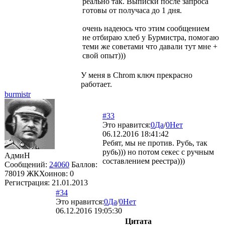
реально так. Выписки после запроса
готовы от получаса до 1 дня.
очень надеюсь что этим сообщением
не отбираю хлеб у Бурмистра, помогаю
теми же советами что давали тут мне +
свой опыт)))
У меня в Chrom ключ прекрасно
работает.
burmistr
#33
Это нравится:
0
Да
/
0
Нет
06.12.2016 18:41:42
Ребят, мы не против. Рубь, так
рубь))) но потом секес с ручным
АдмиН
составлением реестра)))
Сообщений:
24060
Баллов:
78019
ЖКХоинов: 0
Регистрация:
21.01.2013
#34
Это нравится:
0
Да
/
0
Нет
06.12.2016 19:05:30
Цитата