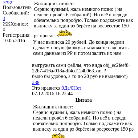
sergr
Жилищник
пишет:
Пользователь
Сервис нужный, жаль немного позно ( на
Сообщений:
недели провёл 6 собраний). Но всё в переди
3
обезательно попробую. Только подскажите как
ЖКХоинов:
выписку за один рэ берёте на росреестре 150
0
Регистрация:
рэ просят.
10.05.2016
У нас выписка 20 рублей. До конца недели
сделаем новую фишку - вы можете надергать
сами данные из РР и потом залить их нам.
выгружать сами файлы, что вида obj_ec2feef8-
22b7-416a-918a-df4cd124b963.xml ?
было бы удобно, а то по 20 руб не выделяют)
#38
Это нравится:
0
Да
/
0
Нет
07.12.2016 16:22:44
Цитата
Жилищник
пишет:
Сервис нужный, жаль немного позно ( на
недели провёл 6 собраний). Но всё в переди
обезательно попробую. Только подскажите как
выписку за один рэ берёте на росреестре 150 рэ