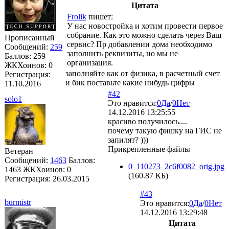
Цитата
Frolik
пишет:
У нас новостройка и хотим провести первое
собрание. Как это можно сделать через Ваш
Прописанный
сервис? Пр добавлении дома необходимо
Сообщений:
259
заполнить реквизиты, но мы не
Баллов:
259
организация.
ЖКХоинов: 0
заполняйте как от физика, в расчетный счет
Регистрация:
и бик поставьте какие нибудь цифры
11.10.2016
#42
solo1
Это нравится:
0
Да
/
0
Нет
14.12.2016 13:25:55
красиво получилось....
почему такую фишку на ГИС не
запилят? )))
Прикрепленные файлы
Ветеран
Сообщений:
1463
Баллов:
0_110273_2c6f0082_orig.jpg
1463
ЖКХоинов: 0
(160.87 КБ)
Регистрация:
26.03.2015
#43
burmistr
Это нравится:
0
Да
/
0
Нет
14.12.2016 13:29:48
Цитата