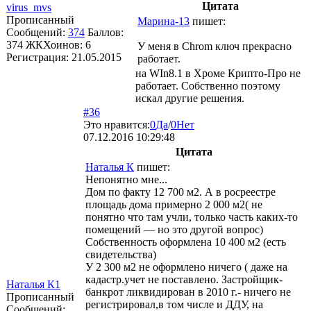
Цитата
virus_mvs
Прописанный
Марина-13
пишет:
Сообщений:
374
Баллов:
374
ЖКХоинов: 6
У меня в Chrom ключ прекрасно
Регистрация:
21.05.2015
работает.
на WIn8.1 в Хроме Крипто-Про не
работает. Собственно поэтому
искал другие решения.
#36
Это нравится:
0
Да
/
0
Нет
07.12.2016 10:29:48
Цитата
Наталья К
пишет:
Непонятно мне...
Дом по факту 12 700 м2. А в росреестре
площадь дома примерно 2 000 м2( не
понятно что там учли, только часть каких-то
помещений — но это другой вопрос)
Собственность оформлена 10 400 м2 (есть
свидетельства)
У 2 300 м2 не оформлено ничего ( даже на
кадастр.учет не поставлено. Застройщик-
Наталья К1
банкрот ликвидирован в 2010 г.- ничего не
Прописанный
регистрировал,в том числе и ДДУ, на
Сообщений: