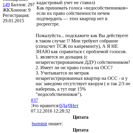
кадастровый учет не ставил)
149
Баллов:
297
Как принимать голоса «недособственников»
ЖКХоинов: 9
если их право собственности нечем
Регистрация:
подтвердить — этих квартир нет в
29.01.2015
росреестре.
Пожалуйста... подскажите как Вы действуете
в таком случае !? Мои требуют собрание
(спецсчет ТСЖ по капремонту), А Я НЕ
ЗНАЮ как справиться с проблемой голосов.
1. является ли дольщик (с
незарегистрированным ДДУ) собственником?
2. Имеет ли он право голоса на ОСС?
3. Учитывается ли метраж
незарегистрированных квартир на ОСС - и у
нас заведомо отсутствует кворум ( и так 2/3 не
наберешь, а тут еще 15%
"недособственников").
#37
Это нравится:
0
Да
/
0
Нет
07.12.2016 12:28:32
Цитата
burmistr
пишет:
Цитата