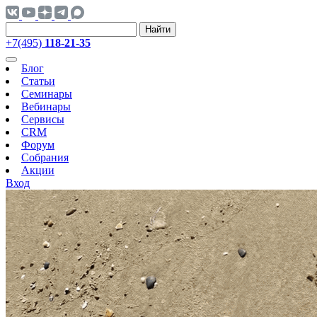
Найти
+7(495)
118-21-35
Блог
Статьи
Семинары
Вебинары
Сервисы
CRM
Форум
Собрания
Акции
Вход