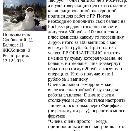
тыс.руб" - они платятся не в РосРеестр,
а в удостоверяющий центр за создание
квалифицированной электронной
подписи для работ с РР. Потом
необходимо пополнить свой баланс на
РосРеестре, для этого оплачиваете
допустим 500руб за 100 выписок и
Пользователь
плюс комиссия какому то посреднику
Сообщений:
11
25руб. итого за 100 выписок с вас
Баллов:
11
возьмут 525 рублей. При оплате за
ЖКХоинов: 0
услуги РР ОБЯЗАТЕЛЬНО платить
Регистрация:
именно ту сумму которая указана, не
12.12.2015
больше, ни меньше - иначе завернут
обратно и снимут 20руб за косячную
операцию. Итого получаете по 1
рублю за 1 выписку.
Очень большой геморрой может
вылезти с настройкой браузера для
работы эл.ключа. Я лично с этим
столкнулся и долго пытался настроить
- получилось только через Файрфокс
(не рекламу ни разу), перечитав много
форумов.
"Очень-очень просто" - когда
приноровишься и всё настроишь - это