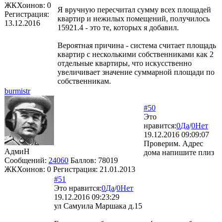
ЖКХоинов: 0
Я вручную пересчитал сумму всех площадей
Регистрация:
квартир и нежилых помещений, получилось
13.12.2016
15921.4 - это те, которых я добавил.
Вероятная причина - система считает площадь
квартир с несколькими собственниками как 2
отдельные квартиры, что искусственно
увеличивает значение суммарной площади по
собственникам.
burmistr
#50
Это
нравится:
0
Да
/
0
Нет
19.12.2016 09:09:07
Проверим. Адрес
АдмиН
дома напишите плиз
Сообщений:
24060
Баллов:
78019
ЖКХоинов: 0
Регистрация:
21.01.2013
#51
Это нравится:
0
Да
/
0
Нет
19.12.2016 09:23:29
ул Самуила Маршака д.15