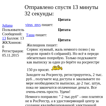
Отправлено спустя 13 минуты
32 секунды:
Цитата
virus_mvs
пишет:
Juliana
Пользователь
Цитата
Сообщений:
Таша
пишет:
13
Баллов:
13
Цитата
ЖКХоинов:
Жилищник
пишет:
0
Сервис нужный, жаль немного позно ( на
Регистрация:
недели провёл 6 собраний). Но всё в переди
05.11.2015
обезательно попробую. Только подскажите
как выписку за один рэ берёте на росреестре
150 рэ просят.
Заходите на Росреестр, регистрируетесь, 2 тыс.
руб. , получаете код доступа и заказываете по
мере необходимости выписки, до 2 тыс. штук,
пока не закончатся оплаченные деньги. Все
очень-очень просто. Удачи!
Немного поправлю: " 2 тыс.руб" - они платятся
не в РосРеестр, а в удостоверяющий центр за
создание квалифицированной электронной