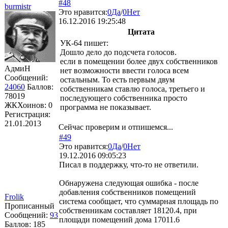
#48
burmistr
Это нравится:
0
Да
/
0
Нет
16.12.2016 19:25:48
Цитата
УК-64
пишет:
Дошло дело до подсчета голосов.
если в помещении более двух собственников
АдмиН
нет возможности ввести голоса всем
Сообщений:
остальным. То есть первым двум
24060
Баллов:
собственникам ставлю голоса, третьего и
78019
последующего собственника просто
ЖКХоинов: 0
программа не показывает.
Регистрация:
21.01.2013
Сейчас проверим и отпишемся...
#49
Это нравится:
0
Да
/
0
Нет
19.12.2016 09:05:23
Писал в поддержку, что-то не ответили.
Обнаружена следующая ошибка - после
добавления собственников помещений
Frolik
система сообщает, что суммарная площадь по
Прописанный
собственникам составляет 18120.4, при
Сообщений:
93
площади помещений дома 17011.6
Баллов:
185