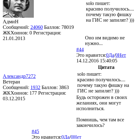
solo
пишет:
красиво получилось....
почему такую фишку
на ГИС не запилят? )))
АдмиН
Сообщений:
24060
Баллов:
78019
ЖКХоинов: 0
Регистрация:
Оно им видимо не
21.01.2013
нужно...
#44
Это нравится:
0
Да
/
0
Нет
14.12.2016 15:40:05
Цитата
solo
пишет:
Александр7272
красиво получилось....
Ветеран
почему такую фишку на
Сообщений:
1932
Баллов:
3863
ГИС не запилят? )))
ЖКХоинов: 177
Регистрация:
Будь осторожен в своих
03.12.2015
желаниях, они могут
исполниться.
Помнишь, чем там все
закончилось?
#45
Это нравится:
0
Да
/
0
Нет