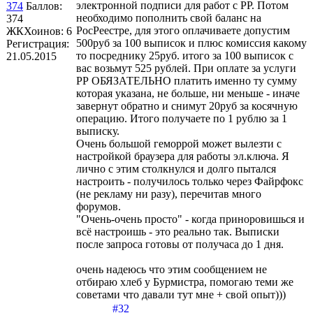
электронной подписи для работ с РР. Потом
374
Баллов:
необходимо пополнить свой баланс на
374
РосРеестре, для этого оплачиваете допустим
ЖКХоинов: 6
500руб за 100 выписок и плюс комиссия какому
Регистрация:
то посреднику 25руб. итого за 100 выписок с
21.05.2015
вас возьмут 525 рублей. При оплате за услуги
РР ОБЯЗАТЕЛЬНО платить именно ту сумму
которая указана, не больше, ни меньше - иначе
завернут обратно и снимут 20руб за косячную
операцию. Итого получаете по 1 рублю за 1
выписку.
Очень большой геморрой может вылезти с
настройкой браузера для работы эл.ключа. Я
лично с этим столкнулся и долго пытался
настроить - получилось только через Файрфокс
(не рекламу ни разу), перечитав много
форумов.
"Очень-очень просто" - когда приноровишься и
всё настроишь - это реально так. Выписки
после запроса готовы от получаса до 1 дня.
очень надеюсь что этим сообщением не
отбираю хлеб у Бурмистра, помогаю теми же
советами что давали тут мне + свой опыт)))
#32