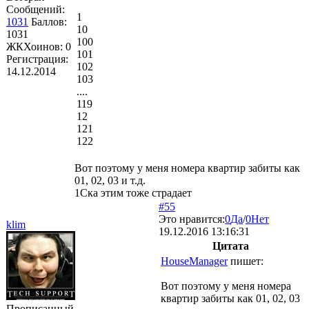
Сообщений:
1
1031
Баллов:
10
1031
100
ЖКХоинов: 0
101
Регистрация:
102
14.12.2014
103
....
119
12
121
122
Вот поэтому у меня номера квартир забиты как
01, 02, 03 и т.д.
1Ска этим тоже страдает
#55
Это нравится:
0
Да
/
0
Нет
klim
19.12.2016 13:16:31
Цитата
HouseManager
пишет:
Вот поэтому у меня номера
квартир забиты как 01, 02, 03
Прописанный