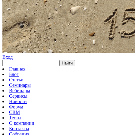
Вход
Найти
Главная
Блог
Статьи
Семинары
Вебинары
Сервисы
Новости
Форум
CRM
Тесты
О компании
Контакты
Собрания