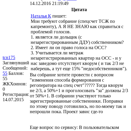
14.12.2016 21:19:49
Цитата
Наталья К
пишет:
Мои требуют собрание (спецсчет ТСЖ по
капремонту), А Я НЕ ЗНАЮ как справиться с
проблемой голосов.
1. является ли дольщик (с
незарегистрированным ДДУ) собственником?
2. Имеет ли он право голоса на ОСС?
3. Учитывается ли метраж
tcn175
незарегистрированных квартир на ОСС - и у
Заглянувший
нас заведомо отсутствует кворум ( и так 2/3 не
Сообщений:
наберешь, а тут еще 15% "недособственников").
55
Баллов:
Вы собрание хотите провести с вопросом
55
"изменения способа формирования с
ЖКХоинов:
регоператора на спец счет"????? Тогда кворум
0
не 2/3, а 50%+1 и проголосовать "за" должны 2/3
Регистрация:
от 50%+1. В собрании участвуют только
14.07.2015
зарегистрированные собственники. Поправки
по этому поводу готовились, но по-моему так и
непрошли пока. Проект завис где-то
Еще вопрос по сервису: В пользовательском