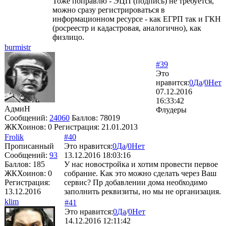
Тоже поправлю - ЭЦП (подпись) не требуется,
можно сразу регистрироваться в
информационном ресурсе - как ЕГРП так и ГКН
(росреестр и кадастровая, аналогично), как
физлицо.
burmistr
#39
Это
нравится:
0
Да
/
0
Нет
07.12.2016
16:33:42
АдмиН
Флудеры
Сообщений:
24060
Баллов:
78019
ЖКХоинов: 0
Регистрация:
21.01.2013
Frolik
#40
Прописанный
Это нравится:
0
Да
/
0
Нет
Сообщений:
93
13.12.2016 18:03:16
Баллов:
185
У нас новостройка и хотим провести первое
ЖКХоинов: 0
собрание. Как это можно сделать через Ваш
Регистрация:
сервис? Пр добавлении дома необходимо
13.12.2016
заполнить реквизиты, но мы не организация.
klim
#41
Это нравится:
0
Да
/
0
Нет
14.12.2016 12:11:42