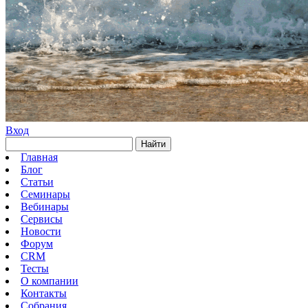
Вход
Найти
Главная
Блог
Статьи
Семинары
Вебинары
Сервисы
Новости
Форум
CRM
Тесты
О компании
Контакты
Собрания