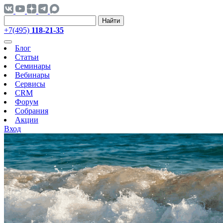
Найти
+7(495)
118-21-35
Блог
Статьи
Семинары
Вебинары
Сервисы
CRM
Форум
Собрания
Акции
Вход