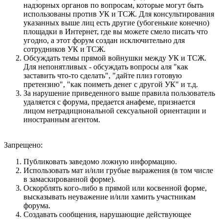
надзорных органов по вопросам, которые могут быть
использованы против УК и ТСЖ. Для консультирования
указанных выше лиц есть другие (убогенькие конечно)
площадки в Интернет, где вы можете смело писать что
угодно, а этот форум создан исключительно для
сотрудников УК и ТСЖ.
Обсуждать темы прямой войнушки между УК и ТСЖ.
Для непонятливых - обсуждать вопросы аля "как
заставить что-то сделать", "дайте плиз готовую
претензию", "как поиметь денег с другой УК" и т.д.
За нарушение приведенного выше правила пользователь
удаляется с форума, предается анафеме, признается
лицом нетрадициональной сексуальной ориентации и
иностранным агентом.
Запрещено:
Публиковать заведомо ложнyю инфоpмацию.
Использовать мат и/или грубые выражения (в том числе
в замаскированной форме).
Оскорблять кого-либо в прямой или косвенной форме,
высказывать неуважение и/или хамить участникам
форума.
Создавать сообщения, наpyшающие действyющее