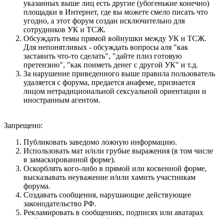
указанных выше лиц есть другие (убогенькие конечно)
площадки в Интернет, где вы можете смело писать что
угодно, а этот форум создан исключительно для
сотрудников УК и ТСЖ.
Обсуждать темы прямой войнушки между УК и ТСЖ.
Для непонятливых - обсуждать вопросы аля "как
заставить что-то сделать", "дайте плиз готовую
претензию", "как поиметь денег с другой УК" и т.д.
За нарушение приведенного выше правила пользователь
удаляется с форума, предается анафеме, признается
лицом нетрадициональной сексуальной ориентации и
иностранным агентом.
Запрещено:
Публиковать заведомо ложнyю инфоpмацию.
Использовать мат и/или грубые выражения (в том числе
в замаскированной форме).
Оскорблять кого-либо в прямой или косвенной форме,
высказывать неуважение и/или хамить участникам
форума.
Создавать сообщения, наpyшающие действyющее
законодательство РФ.
Рекламировать в сообщениях, подписях или аватарах