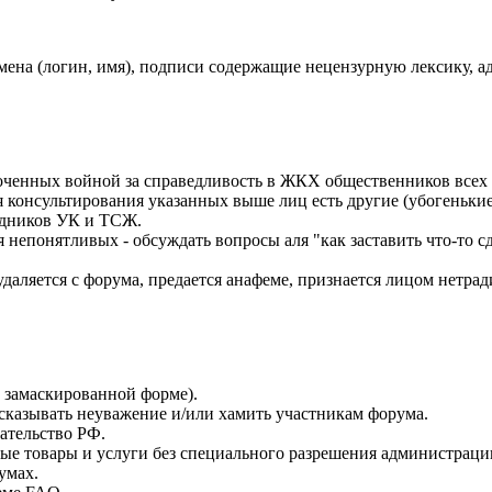
на (логин, имя), подписи содержащие нецензурную лексику, адре
ченных войной за справедливость в ЖКХ общественников всех м
консультирования указанных выше лиц есть другие (убогенькие
рудников УК и ТСЖ.
понятливых - обсуждать вопросы аля "как заставить что-то сде
даляется с форума, предается анафеме, признается лицом нетр
в замаскированной форме).
сказывать неуважение и/или хамить участникам форума.
ательство РФ.
бые товары и услуги без специального разрешения администраци
умах.