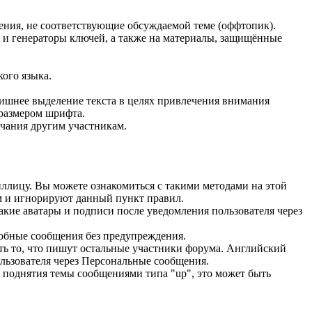
щения, не соответствующие обсуждаемой теме (оффтопик).
) и генераторы ключей, а также на материалы, защищённые
ого языка.
нее выделение текста в целях привлечения внимания
размером шрифта.
ечания другим участникам.
иллицу. Вы можете ознакомиться с такими методами на этой
ом и игнорируют данный пункт правил.
акие аватары и подписи после уведомления пользователя через
добные сообщения без предупреждения.
ть то, что пишут остальные участники форума. Английский
льзователя через Персональные сообщения.
 поднятия темы сообщениями типа "up", это может быть