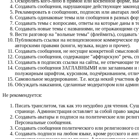
Оскорблять кого-либо в прямой или косвенной форме, вы
Создавать сообщения, наpyшающие действyющее законод
Рекламировать в сообщениях, подписях или аватарах лю
Создавать одинаковые темы или сообщения в разных фор
Создавать темы с вопросами, ответы на которые даны в т
Создавать новые темы с названиями, не отражающими су
Вести разговор на "вольные темы" (флеймить), создават
Публиковать ссылки на нелицензионное коммерческое про
авторскими правами (книги, музыка, видео и прочее).
Создавать сообщения, не несущие конкретной смысловой 
Создавать сообщения, содержащие "аффтарскую" речь, сп
Создавать в подписях ссылки на сайты, не отвечающие т
Cоздавать сообщения ЗАГЛАВНЫМИ или заглавными и пр
полужирным шрифтом, курсивом, подчёркиванием, отлич
Самовольное модерирование. Т.е. когда некий участник 
Обсуждать наказания, сделанные модератором или админ
Не рекомендуется:
Писать транслитом, так как это неудобно для чтения. С
странице. Администрация оставляет за собой право закр
Создавать аватары и подписи на политические или религ
Персональные сообщения.
Создавать сообщения политического или религиозного со
Создавать подписи на любом языке, кроме русского и ан