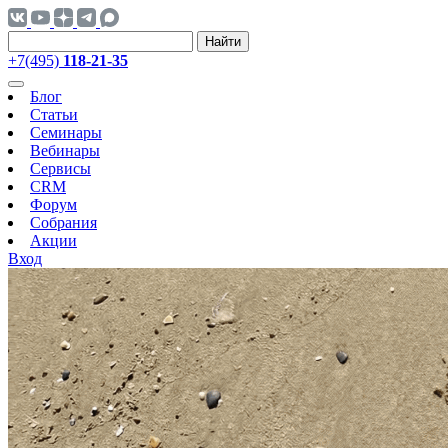
Найти
+7(495)
118-21-35
Блог
Статьи
Семинары
Вебинары
Сервисы
CRM
Форум
Собрания
Акции
Вход