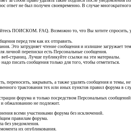
ет за собой право удалять такие подписи после уведомления по
ос ответ не был получен своевременно. В случае многократного
зуйтесь ПОИСКОМ. FAQ. Возможно то, что Вы хотите спросить, 
бщения перед тем как их отправить.
ия. Это затрудняет чтение сообщения и излишне загружает тем
Для личной переписки есть Персональные сообщения.
 веб-страниц. Лучше публикуйте ссылки на эти материалы.
 надо писать сообщения только для того, чтобы отметиться.
, переносить, закрывать, а также удалять сообщения и темы, 
нного трактования тех или иных пунктов правил форума в случ
страции форума и только посредством Персональных сообщений
 и обжалованию не подлежит.
лнения всеми участниками форума без исключений.
бщим правилам форума.
ла без уведомления.
 момента их опубликования.