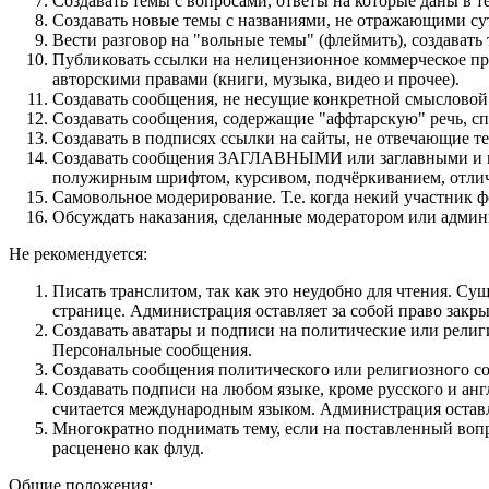
Создавать темы с вопросами, ответы на которые даны в т
Создавать новые темы с названиями, не отражающими су
Вести разговор на "вольные темы" (флеймить), создават
Публиковать ссылки на нелицензионное коммерческое про
авторскими правами (книги, музыка, видео и прочее).
Создавать сообщения, не несущие конкретной смысловой 
Создавать сообщения, содержащие "аффтарскую" речь, сп
Создавать в подписях ссылки на сайты, не отвечающие т
Cоздавать сообщения ЗАГЛАВНЫМИ или заглавными и пр
полужирным шрифтом, курсивом, подчёркиванием, отлич
Самовольное модерирование. Т.е. когда некий участник 
Обсуждать наказания, сделанные модератором или админ
Не рекомендуется:
Писать транслитом, так как это неудобно для чтения. С
странице. Администрация оставляет за собой право закр
Создавать аватары и подписи на политические или религ
Персональные сообщения.
Создавать сообщения политического или религиозного со
Создавать подписи на любом языке, кроме русского и ан
считается международным языком. Администрация оставля
Многократно поднимать тему, если на поставленный вопр
расценено как флуд.
Общие положения: