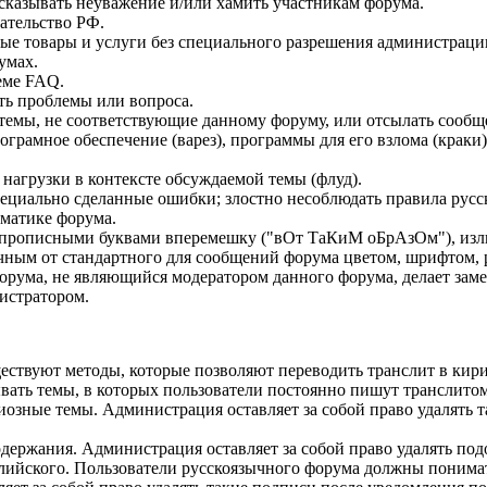
сказывать неуважение и/или хамить участникам форума.
ательство РФ.
бые товары и услуги без специального разрешения администраци
умах.
еме FAQ.
ть проблемы или вопроса.
ь темы, не соответствующие данному форуму, или отсылать сооб
грамное обеспечение (варез), программы для его взлома (краки
нагрузки в контексте обсуждаемой темы (флуд).
ециально сделанные ошибки; злостно несоблюдать правила русск
ематике форума.
описными буквами вперемешку ("вОт ТаКиМ оБрАзОм"), излиш
ным от стандартного для сообщений форума цветом, шрифтом, 
форума, не являющийся модератором данного форума, делает зам
истратором.
уществуют методы, которые позволяют переводить транслит в кир
ывать темы, в которых пользователи постоянно пишут транслит
иозные темы. Администрация оставляет за собой право удалять т
держания. Администрация оставляет за собой право удалять по
глийского. Пользователи русскоязычного форума должны понима