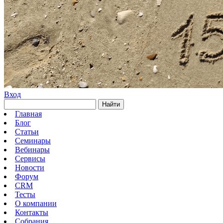
Вход
Найти
Главная
Блог
Статьи
Семинары
Вебинары
Сервисы
Новости
Форум
CRM
Тесты
О компании
Контакты
Собрания