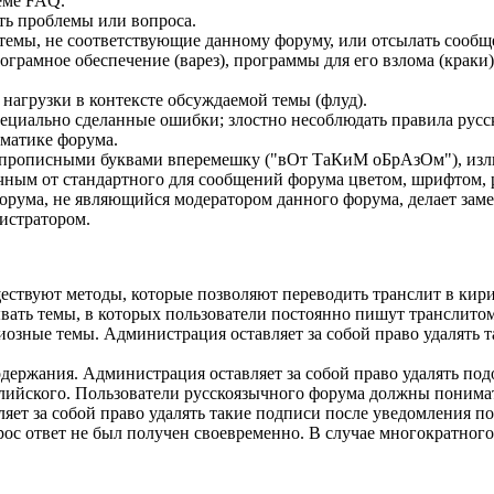
еме FAQ.
ть проблемы или вопроса.
ь темы, не соответствующие данному форуму, или отсылать сооб
грамное обеспечение (варез), программы для его взлома (краки
нагрузки в контексте обсуждаемой темы (флуд).
ециально сделанные ошибки; злостно несоблюдать правила русск
ематике форума.
описными буквами вперемешку ("вОт ТаКиМ оБрАзОм"), излиш
ным от стандартного для сообщений форума цветом, шрифтом, 
форума, не являющийся модератором данного форума, делает зам
истратором.
уществуют методы, которые позволяют переводить транслит в кир
ывать темы, в которых пользователи постоянно пишут транслит
иозные темы. Администрация оставляет за собой право удалять т
держания. Администрация оставляет за собой право удалять по
глийского. Пользователи русскоязычного форума должны понима
ет за собой право удалять такие подписи после уведомления по
ос ответ не был получен своевременно. В случае многократного