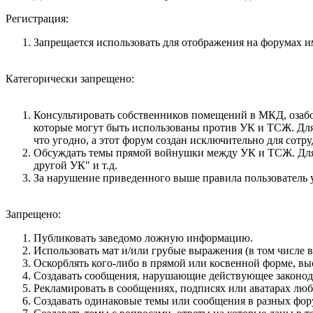
Регистрация:
Запрещается использовать для отображения на форумах име
Категорически запрещено:
Консультировать собственников помещений в МКД, озабо
которые могут быть использованы против УК и ТСЖ. Для 
что угодно, а этот форум создан исключительно для сот
Обсуждать темы прямой войнушки между УК и ТСЖ. Для не
другой УК" и т.д.
За нарушение приведенного выше правила пользователь у
Запрещено:
Публиковать заведомо ложнyю инфоpмацию.
Использовать мат и/или грубые выражения (в том числе 
Оскорблять кого-либо в прямой или косвенной форме, вы
Создавать сообщения, наpyшающие действyющее законод
Рекламировать в сообщениях, подписях или аватарах лю
Создавать одинаковые темы или сообщения в разных фор