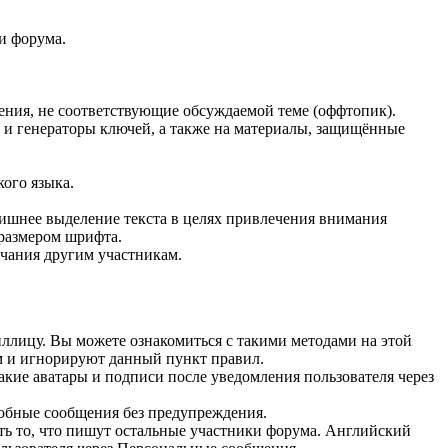
и форума.
щения, не соответствующие обсуждаемой теме (оффтопик).
) и генераторы ключей, а также на материалы, защищённые
ого языка.
нее выделение текста в целях привлечения внимания
размером шрифта.
ечания другим участникам.
иллицу. Вы можете ознакомиться с такими методами на этой
ом и игнорируют данный пункт правил.
акие аватары и подписи после уведомления пользователя через
добные сообщения без предупреждения.
ть то, что пишут остальные участники форума. Английский