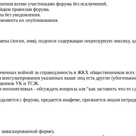
лнения всеми участниками форума без исключений.
бщим правилам форума.
ла без уведомления.
 момента их опубликования.
на (логин, имя), подписи содержащие нецензурную лексику, адре
ченных войной за справедливость в ЖКХ общественников всех м
консультирования указанных выше лиц есть другие (убогенькие
рудников УК и ТСЖ.
понятливых - обсуждать вопросы аля "как заставить что-то сде
даляется с форума, предается анафеме, признается лицом нетр
в замаскированной форме).