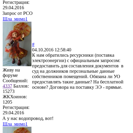
Регистрация:
29.04.2016
Запрос от РСО
Шла_мимо1
#
04.10.2016 12:58:40
К нам обратились ресурсники (поставка
электроэнергии) с официальным запросом:
предоставить для составления документов в
Живу на
суд на должников персональные данные
форуме
собственников помещений. Обязана ли УО
Сообщений:
предоставлять такие данные? На бесплатной
4337
Баллов:
основе? Договора на поставку ЭЭ - прямые.
15273
ЖКХоинов:
1205
Регистрация:
29.04.2016
А у нас водопровод, вот!
Шла_мимо1