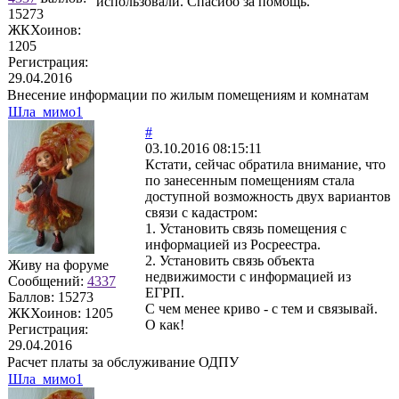
использовали. Спасибо за помощь.
15273
ЖКХоинов:
1205
Регистрация:
29.04.2016
Внесение информации по жилым помещениям и комнатам
Шла_мимо1
#
03.10.2016 08:15:11
Кстати, сейчас обратила внимание, что
по занесенным помещениям стала
доступной возможность двух вариантов
связи с кадастром:
1. Установить связь помещения с
информацией из Росреестра.
2. Установить связь объекта
Живу на форуме
недвижимости с информацией из
Сообщений:
4337
ЕГРП.
Баллов:
15273
С чем менее криво - с тем и связывай.
ЖКХоинов: 1205
О как!
Регистрация:
29.04.2016
Расчет платы за обслуживание ОДПУ
Шла_мимо1