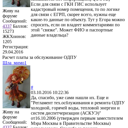
Если для связи с ГКН ГИС использует
кадастровый номер помещения, то по логике
Живу на
для связи с ЕГРП, скорее всего, нужны еще
форуме
какие-то данные по объекту. Тут у Егора можно
Сообщений:
спросить, если он владеет комментариями по
4337
Баллов:
этой "связке". Может ФИО и паспортные
15273
данные владельца?
ЖКХоинов:
1205
Регистрация:
29.04.2016
Расчет платы за обслуживание ОДПУ
Шла_мимо1
#
03.10.2016 10:22:36
Да, спасибо, уже сами нашли их. Еще и
"Регламент тех.осблуживания и ремонта ОДПУ
холодной, горячей воды, тепловой энергии и
Живу на
систем диспетчеризации (АСКУЭ)"
форуме
от16.10.2006 (утвержден первым заместителем
Сообщений:
Мэра Москвы в Правительстве Москвы)
4337
Баллов: