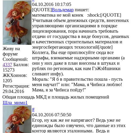
04.10.2016 10:17:05
[QUOTE]
Вольдемар
пишет:
математика не мой конек :shock:[/QUOTE]
Учитывая объем денежных средств, внесенных
управляющими организациями в порядке
лицензирования, пора начинать требовать
отдачи от государства в виде бонусов, дешевых
и качественных строительных материалов и
энергосберегающих технологий[/quote]
Живу на
Коллега, Вы еще приплюсуйте сюда все
форуме
штрафы, взимаемые надзорными органами (а
Сообщений:
они у них даже в план внесены в штуках и
4337
Баллов:
рублях по регионам, как нам ГэЖэИшники
15273
сливают инфу).
ЖКХоинов:
Мораль: "Я б в правительство пошла - пусть
1205
меня научат!" или: "Мама, я Чибиса люблю!
Регистрация:
Мама, я за Чибиса пойду!"
29.04.2016
Общая площадь МКД и площадь жилых помещений
Шла_мимо1
#
04.10.2016 07:50:50
Егор, ну как же не напрягают? Ведь уже не
единожды было озвучено, что данные из этих
контор являются эталонными. Ведь и