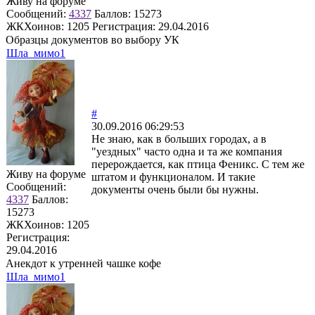
Живу на форуме
Сообщений:
4337
Баллов:
15273
ЖКХоинов: 1205
Регистрация:
29.04.2016
Образцы документов во выбору УК
Шла_мимо1
#
30.09.2016 06:29:53
Не знаю, как в больших городах, а в
"уездных" часто одна и та же компания
перерождается, как птица Феникс. С тем же
Живу на форуме
штатом и функционалом. И такие
Сообщений:
документы очень были бы нужны.
4337
Баллов:
15273
ЖКХоинов: 1205
Регистрация:
29.04.2016
Анекдот к утренней чашке кофе
Шла_мимо1