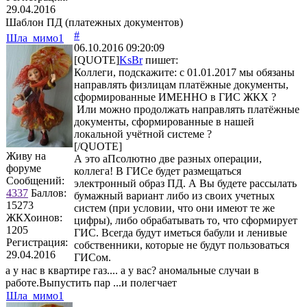
29.04.2016
Шаблон ПД (платежных документов)
#
Шла_мимо1
06.10.2016 09:20:09
[QUOTE]
KsBr
пишет:
Коллеги, подскажите: с 01.01.2017 мы обязаны
направлять физлицам платёжные документы,
сформированные ИМЕННО в ГИС ЖКХ ?
Или можно продолжать направлять платёжные
документы, сформированные в нашей
локальной учётной системе ?
[/QUOTE]
Живу на
А это аПсолютно две разных операции,
форуме
коллега! В ГИСе будет размещаться
Сообщений:
электронный образ ПД. А Вы будете рассылать
4337
Баллов:
бумажный вариант либо из своих учетных
15273
систем (при условии, что они имеют те же
ЖКХоинов:
цифры), либо обрабатывать то, что сформирует
1205
ГИС. Всегда будут иметься бабули и ленивые
Регистрация:
собственники, которые не будут пользоваться
29.04.2016
ГИСом.
а у нас в квартире газ.... а у вас? аномальные случаи в
работе.Выпустить пар ...и полегчает
Шла_мимо1