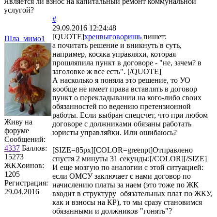
Является ли взнос на капитальный ремонт коммунальной
услугой?
#
29.09.2016 12:24:48
[QUOTE]
хренвыговоришь
пишет:
Шла_мимо1
а почитать решение и вникнуть в суть,
например, косяка управляхи, которая
прошляпила пункт в договоре - "не, зачем? в
заголовке ж все есть". [/QUOTE]
А насколько я поняла это решение, то УО
вообще не имеет права вставлять в договор
пункт о перекладывании на кого-либо своих
обязанностей по ведению претензионной
работы. Если выбран спецсчет, что при любом
Живу на
договоре с должниками обязаны работать
форуме
юристы управляйки. Или ошибаюсь?
Сообщений:
4337
Баллов:
[SIZE=85px][COLOR=greenpt]Отправлено
15273
спустя 2 минуты 31 секунды:[/COLOR][/SIZE]
ЖКХоинов:
И еще мозгую по аналогии с этой ситуацией:
1205
если ОМСУ заключает с нами договор по
Регистрация:
начислению платы за наем (это тоже по ЖК
29.04.2016
входит в структуру обязательных плат по ЖКУ,
как и взносы на КР), то мы сразу становимся
обязанными и должников "гонять"?