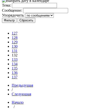
Тема:
Сообщение:
Упорядочить:
127
128
129
130
131
132
133
134
135
136
137
Предыдущая
/
Следующая
Начало
/