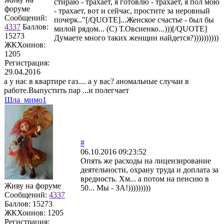
стираю - трахает, я готовлю - трахает, я пол мою
форуме
- трахает, вот и сейчас, простите за неровный
Сообщений:
почерк.."[/QUOTE]...Женское счастье - был бы
4337
Баллов:
милой рядом... (С) Т.Овсиенко...)))[/QUOTE]
15273
Думаете много таких женщин найдется?))))))))))
ЖКХоинов:
1205
Регистрация:
29.04.2016
а у нас в квартире газ.... а у вас? аномальные случаи в
работе.Выпустить пар ...и полегчает
Шла_мимо1
#
06.10.2016 09:23:52
Опять же расходы на лицензирование
деятельности, охрану труда и доплата за
вредность. Хм... а потом на пенсию в
Живу на форуме
50... Мы - ЗА!)))))))))
Сообщений:
4337
Баллов:
15273
ЖКХоинов: 1205
Регистрация: