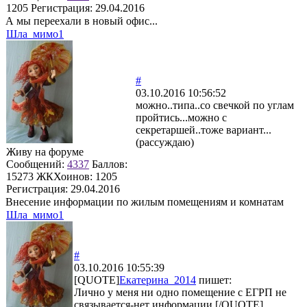
1205
Регистрация:
29.04.2016
А мы переехали в новый офис...
Шла_мимо1
#
03.10.2016 10:56:52
можно..типа..со свечкой по углам
пройтись...можно с
секретаршей..тоже вариант...
(рассуждаю)
Живу на форуме
Сообщений:
4337
Баллов:
15273
ЖКХоинов: 1205
Регистрация:
29.04.2016
Внесение информации по жилым помещениям и комнатам
Шла_мимо1
#
03.10.2016 10:55:39
[QUOTE]
Екатерина_2014
пишет:
Лично у меня ни одно помещение с ЕГРП не
связывается-нет информации.[/QUOTE]