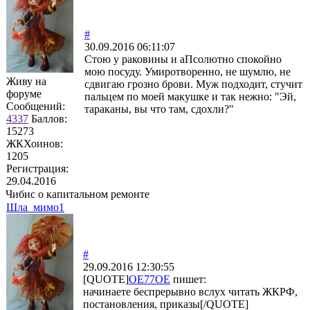
#
30.09.2016 06:11:07
Стою у раковины и аПсолютно спокойно
мою посуду. Умиротворенно, не шумлю, не
Живу на
сдвигаю грозно брови. Муж подходит, стучит
форуме
пальцем по моей макушке и так нежно: "Эй,
Сообщений:
тараканы, вы что там, сдохли?"
4337
Баллов:
15273
ЖКХоинов:
1205
Регистрация:
29.04.2016
Чибис о капитальном ремонте
Шла_мимо1
#
29.09.2016 12:30:55
[QUOTE]
OE77OE
пишет:
начинаете беспрерывно вслух читать ЖКРФ,
постановления, приказы[/QUOTE]