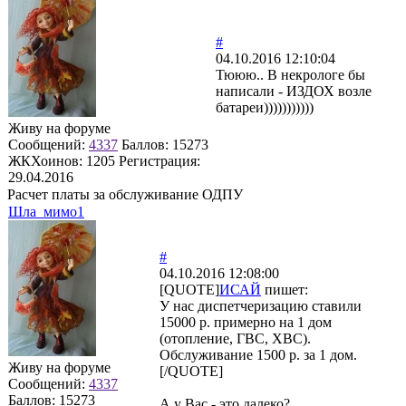
#
04.10.2016 12:10:04
Тююю.. В некрологе бы
написали - ИЗДОХ возле
батареи)))))))))))
Живу на форуме
Сообщений:
4337
Баллов:
15273
ЖКХоинов: 1205
Регистрация:
29.04.2016
Расчет платы за обслуживание ОДПУ
Шла_мимо1
#
04.10.2016 12:08:00
[QUOTE]
ИСАЙ
пишет:
У нас диспетчеризацию ставили
15000 р. примерно на 1 дом
(отопление, ГВС, ХВС).
Обслуживание 1500 р. за 1 дом.
Живу на форуме
[/QUOTE]
Сообщений:
4337
Баллов:
15273
А у Вас - это далеко?