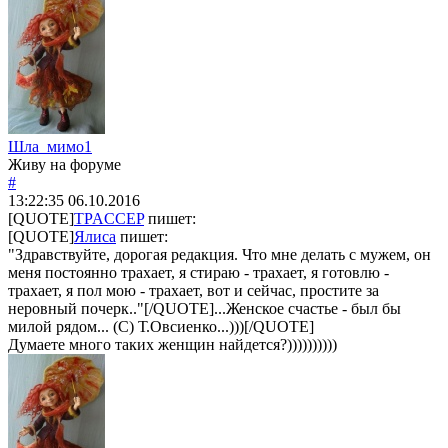
Шла_мимо1
Живу на форуме
#
13:22:35
06.10.2016
[QUOTE]
TPACCEP
пишет:
[QUOTE]
Ялиса
пишет:
"Здравствуйте, дорогая редакция. Что мне делать с мужем, он
меня постоянно трахает, я стираю - трахает, я готовлю -
трахает, я пол мою - трахает, вот и сейчас, простите за
неровный почерк.."[/QUOTE]...Женское счастье - был бы
милой рядом... (С) Т.Овсиенко...)))[/QUOTE]
Думаете много таких женщин найдется?))))))))))