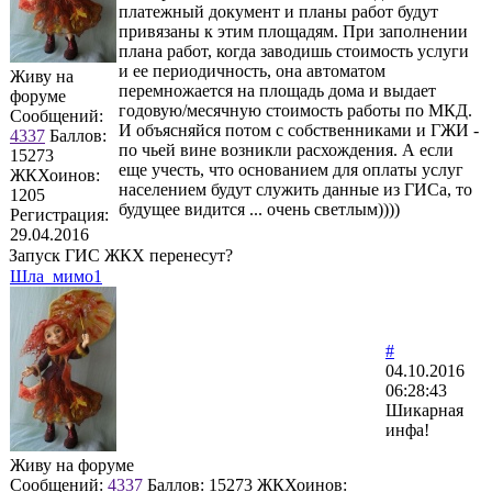
платежный документ и планы работ будут
привязаны к этим площадям. При заполнении
плана работ, когда заводишь стоимость услуги
и ее периодичность, она автоматом
Живу на
перемножается на площадь дома и выдает
форуме
годовую/месячную стоимость работы по МКД.
Сообщений:
И объясняйся потом с собственниками и ГЖИ -
4337
Баллов:
по чьей вине возникли расхождения. А если
15273
еще учесть, что основанием для оплаты услуг
ЖКХоинов:
населением будут служить данные из ГИСа, то
1205
будущее видится ... очень светлым))))
Регистрация:
29.04.2016
Запуск ГИС ЖКХ перенесут?
Шла_мимо1
#
04.10.2016
06:28:43
Шикарная
инфа!
Живу на форуме
Сообщений:
4337
Баллов:
15273
ЖКХоинов: