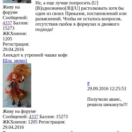
Не, а еще лучше попросить [U]
Живу на
[B]однозначно[/B][/U] растолковать хотя бы
форуме
один из своих Приказов, постановлений или
Сообщений:
разъяснений. Чтобы не осталось вопросов,
4337
Баллов:
отсутствия скобок в формулах и двоякого
15273
подхода!
ЖКХоинов:
1205
Регистрация:
29.04.2016
Анекдот к утренней чашке кофе
Шла_мимо1
#
29.09.2016 12:25:53
Получили аванс,
решила шикануть!!!
Живу на форуме
Сообщений:
4337
Баллов:
15273
ЖКХоинов: 1205
Регистрация:
29.04.2016