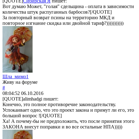
[QUOTE]
Сибирская Я
пишет:
Вот думаю Может, "голая" сдельщина - оплата в зависимости
количества штук распуганных барбосов?[/QUOTE]
За повторный возврат псины на территорию МКД и
повторное изгнание скидка или двойной тариф?)))))))))))
Шла_мимо1
Живу на форуме
#
08:04:52
06.10.2016
[QUOTE]
alimhadgi
пишет:
Конечно, это полное противоречие законодательству.
Успокаивает одно, что это проект закона и примут ли его, это
большой вопрос ![/QUOTE]
Ха! А почему-бы не предположить, что после принятия этого
ЗАКОНА внесут поправки и во все остальные НПА)))))