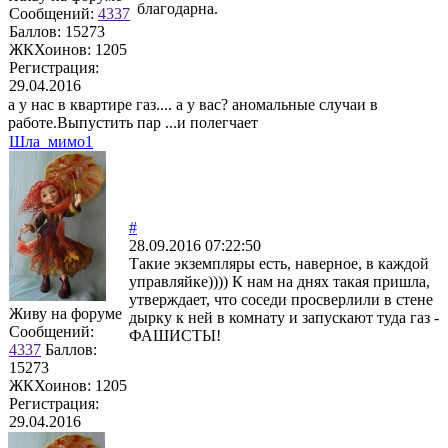
благодарна.
Сообщений:
4337
Баллов:
15273
ЖКХоинов: 1205
Регистрация:
29.04.2016
а у нас в квартире газ.... а у вас? аномальные случаи в
работе.Выпустить пар ...и полегчает
Шла_мимо1
#
28.09.2016 07:22:50
Такие экземпляры есть, наверное, в каждой
управляйке)))) К нам на днях такая пришла,
утверждает, что соседи просверлили в стене
Живу на форуме
дырку к ней в комнату и запускают туда газ -
Сообщений:
ФАШИСТЫ!
4337
Баллов:
15273
ЖКХоинов: 1205
Регистрация:
29.04.2016