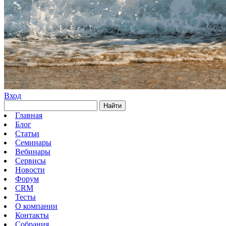
Вход
Найти
Главная
Блог
Статьи
Семинары
Вебинары
Сервисы
Новости
Форум
CRM
Тесты
О компании
Контакты
Собрания