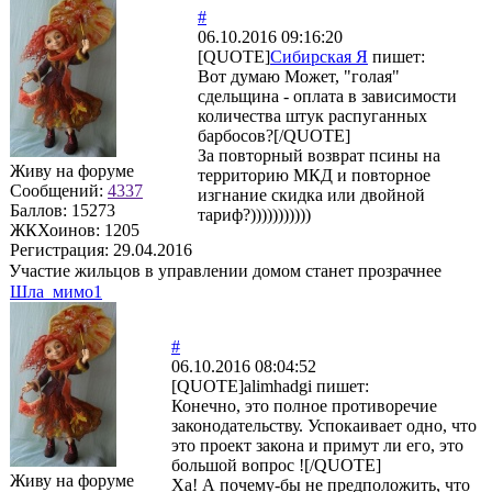
#
06.10.2016 09:16:20
[QUOTE]
Сибирская Я
пишет:
Вот думаю Может, "голая"
сдельщина - оплата в зависимости
количества штук распуганных
барбосов?[/QUOTE]
За повторный возврат псины на
Живу на форуме
территорию МКД и повторное
Сообщений:
4337
изгнание скидка или двойной
Баллов:
15273
тариф?)))))))))))
ЖКХоинов: 1205
Регистрация:
29.04.2016
Участие жильцов в управлении домом станет прозрачнее
Шла_мимо1
#
06.10.2016 08:04:52
[QUOTE]
alimhadgi
пишет:
Конечно, это полное противоречие
законодательству. Успокаивает одно, что
это проект закона и примут ли его, это
большой вопрос ![/QUOTE]
Живу на форуме
Ха! А почему-бы не предположить, что