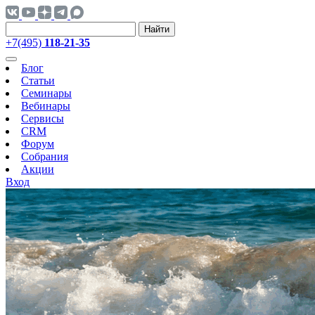
Найти
+7(495)
118-21-35
Блог
Статьи
Семинары
Вебинары
Сервисы
CRM
Форум
Собрания
Акции
Вход