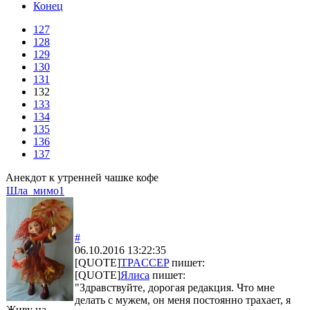
Конец
127
128
129
130
131
132
133
134
135
136
137
Анекдот к утренней чашке кофе
Шла_мимо1
#
06.10.2016 13:22:35
[QUOTE]
TPACCEP
пишет:
[QUOTE]
Ялиса
пишет:
"Здравствуйте, дорогая редакция. Что мне
делать с мужем, он меня постоянно трахает, я
Живу на