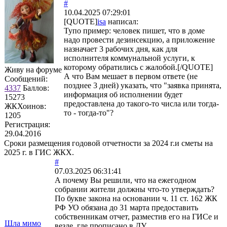
#
10.04.2025 07:29:01
[QUOTE]
isa
написал:
Тупо пример: человек пишет, что в доме
надо провести дезинсекцию, а приложение
назначает 3 рабочих дня, как для
исполнителя коммунальной услуги, к
которому обратились с жалобой.[/QUOTE]
Живу на форуме
А что Вам мешает в первом ответе (не
Сообщений:
позднее 3 дней) указать, что "заявка принята,
4337
Баллов:
информация об исполнении будет
15273
предоставлена до такого-то числа или тогда-
ЖКХоинов:
то - тогда-то"?
1205
Регистрация:
29.04.2016
Сроки размещения годовой отчетности за 2024 г.и сметы на
2025 г. в ГИС ЖКХ.
#
07.03.2025 06:31:41
А почему Вы решили, что на ежегодном
собрании жители должны что-то утверждать?
По букве закона на основании ч. 11 ст. 162 ЖК
РФ УО обязана до 31 марта предоставить
собственникам отчет, разместив его на ГИСе и
Шла мимо
везде, где прописано в ДУ.