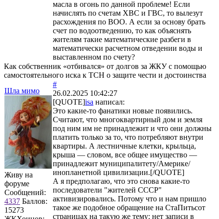
масла в огонь по данной проблеме! Если
начислять по счетам ХВС и ГВС, то вылезут
расхождения по ВОО. А если за основу брать
счет по водоотведению, то как объяснять
жителям такие математические разбеги в
математически расчетном отведении воды и
выставленном по счету?
Как собственник «отбивался» от долгов за ЖКУ с помощью
самостоятельного иска к ТСН о защите чести и достоинства
#
Шла мимо
26.02.2025 10:42:27
[QUOTE]
isa
написал:
Это какие-то фанатики новые появились.
Считают, что многоквартирный дом и земля
под ним им не принадлежит и что они должны
платить только за то, что потребляют внутри
квартиры. А лестничные клетки, крыльца,
крыша — словом, все общее имущество —
принадлежит муниципалитету/Америке/
инопланетной цивилизации.[/QUOTE]
Живу на
А я предполагаю, что это снова какие-то
форуме
последователи "жителей СССР"
Сообщений:
активизировались. Потому что и нам пришло
4337
Баллов:
такое же подобное обращение на СтаПитьсот
15273
страницах на такую же тему: нет записи в
ЖКХоинов: