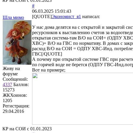
КР на СОИ с 01.01.2023
#
06.03.2025 15:01:43
[QUOTE]
Экономист_я1
написал:
Шла мимо
У нас дома делятся на с открытой и закрытой с
ресурсников к выставлению счетов за водоотведе
открытая система-там В/О на СОИ= (ОДПУ ХВС
ХВС)+ В/О на ГВС по нормативу. В домах с зак
расход В/О на СОИ = ОДПУ ХВС-Инд. потребл
ГВС[/QUOTE]
А почему при открытой системе ГВС при расчете
по горячей воде не берется (ОДПУ ГВС-Инд.пот
Живу на
Вот на примере;
форуме
Сообщений:
4337
Баллов:
15273
ЖКХоинов:
1205
Регистрация:
29.04.2016
КР на СОИ с 01.01.2023