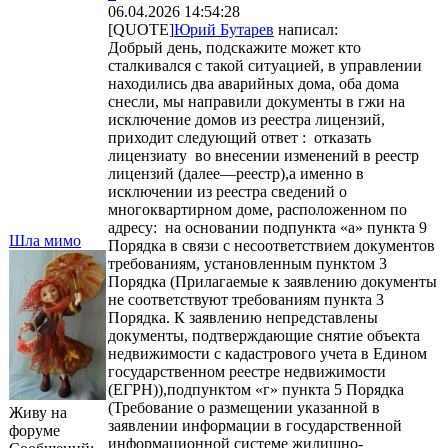
06.04.2026 14:54:28
[QUOTE]
Юрий Бутарев
написал:
Добрый день, подскажите может кто
сталкивался с такой ситуацией, в управлении
находились два аварийных дома, оба дома
снесли, мы направили документы в гжи на
исключение домов из реестра лицензий,
приходит следующий ответ : отказать
лицензиату во внесении изменений в реестр
лицензий (далее—реестр),а именно в
исключении из реестра сведений о
многоквартирном доме, расположенном по
адресу: на основании подпункта «а» пункта 9
Шла мимо
Порядка в связи с несоответствием документов
требованиям, установленным пунктом 3
Порядка (Прилагаемые к заявлению документы
не соответствуют требованиям пункта 3
Порядка. К заявлению непредставлены
документы, подтверждающие снятие объекта
недвижимости с кадастрового учета в Едином
государственном реестре недвижимости
(ЕГРН)),подпунктом «г» пункта 5 Порядка
(Требование о размещении указанной в
Живу на
заявлении информации в государственной
форуме
информационной системе жилищно-