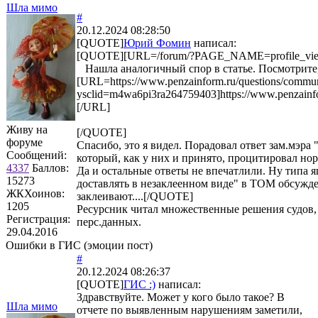
Шла мимо
#
20.12.2024 08:28:50
[QUOTE]
Юрий Фомин
написал:
[QUOTE][URL=/forum/?PAGE_NAME=profile_vi
Нашла аналогичный спор в статье. Посмотрите,
[URL=https://www.penzainform.ru/questions/communa
ysclid=m4wa6pi3ra264759403]https://www.penzainfor
[/URL]
Живу на
[/QUOTE]
форуме
Спасибо, это я видел. Порадовал ответ зам.мэр
Сообщений:
который, как у них и принято, процитировал но
4337
Баллов:
Да и остальные ответы не впечатлили. Ну типа я
15273
доставлять в незаклеенном виде" в ТОМ обсужден
ЖКХоинов:
заклеивают....[/QUOTE]
1205
Ресурсник читал множественные решения судов,
Регистрация:
перс.данных.
29.04.2016
Ошибки в ГИС (эмоции пост)
#
20.12.2024 08:26:37
[QUOTE]
ГИС :)
написал:
Здравствуйте. Может у кого было такое? В
Шла мимо
отчете по выявленным нарушениям заметили,