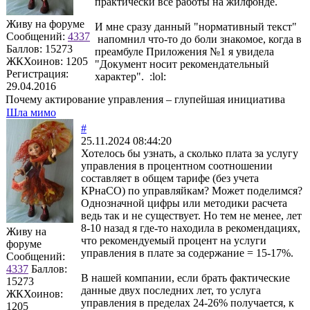
практически все работы на жилфонде.
Живу на форуме
И мне сразу данный "нормативный текст"
Сообщений:
4337
напомнил что-то до боли знакомое, когда в
Баллов:
15273
преамбуле Приложения №1 я увидела
ЖКХоинов: 1205
"Документ носит рекомендательный
Регистрация:
характер". :lol:
29.04.2016
Почему актирование управления – глупейшая инициатива
Шла мимо
#
25.11.2024 08:44:20
Хотелось бы узнать, а сколько плата за услугу
управления в процентном соотношении
составляет в общем тарифе (без учета
КРнаСО) по управляйкам? Может поделимся?
Однозначной цифры или методики расчета
ведь так и не существует. Но тем не менее, лет
8-10 назад я где-то находила в рекомендациях,
Живу на
что рекомендуемый процент на услуги
форуме
управления в плате за содержание = 15-17%.
Сообщений:
4337
Баллов:
В нашей компании, если брать фактические
15273
данные двух последних лет, то услуга
ЖКХоинов:
управления в пределах 24-26% получается, к
1205