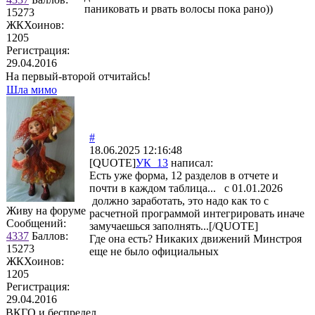
паниковать и рвать волосы пока рано))
15273
ЖКХоинов:
1205
Регистрация:
29.04.2016
На первый-второй отчитайсь!
Шла мимо
#
18.06.2025 12:16:48
[QUOTE]
УК_13
написал:
Есть уже форма, 12 разделов в отчете и
почти в каждом таблица... с 01.01.2026
должно заработать, это надо как то с
Живу на форуме
расчетной программой интегрировать иначе
Сообщений:
замучаешься заполнять...[/QUOTE]
4337
Баллов:
Где она есть? Никаких движений Минстроя
15273
еще не было официальных
ЖКХоинов:
1205
Регистрация:
29.04.2016
ВКГО и беспредел