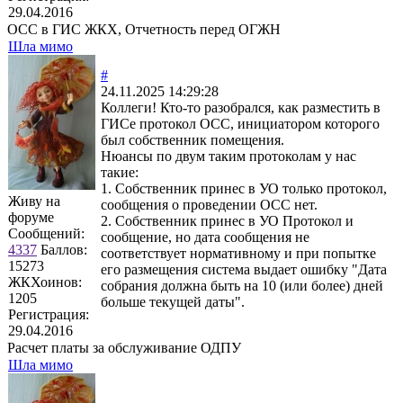
29.04.2016
ОСС в ГИС ЖКХ, Отчетность перед ОГЖН
Шла мимо
#
24.11.2025 14:29:28
Коллеги! Кто-то разобрался, как разместить в
ГИСе протокол ОСС, инициатором которого
был собственник помещения.
Нюансы по двум таким протоколам у нас
такие:
1. Собственник принес в УО только протокол,
Живу на
сообщения о проведении ОСС нет.
форуме
2. Собственник принес в УО Протокол и
Сообщений:
сообщение, но дата сообщения не
4337
Баллов:
соответствует нормативному и при попытке
15273
его размещения система выдает ошибку "Дата
ЖКХоинов:
собрания должна быть на 10 (или более) дней
1205
больше текущей даты".
Регистрация:
29.04.2016
Расчет платы за обслуживание ОДПУ
Шла мимо