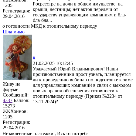
Росреестре на доли в общем имуществе, на
1205
крыши, лестницы; нет актов передачи от
Регистрация:
государству управляющим компаниям и бла-
29.04.2016
бла-бла...
о готовности МКД к отопительному периоду
Шла мимо
#
21.02.2025 10:12:45
Уважаемый Юрий Владимирович! Наши
производственники прост узнать, планируется
ли к проведению вебинар по подготовке к зиме
Живу на
для управляющих компаний в связи с выходом
форуме
новых правил обеспечения готовности к
Сообщений:
отопительному периоду (Приказ №2234 от
4337
Баллов:
13.11.2024)?
15273
ЖКХоинов:
1205
Регистрация:
29.04.2016
Незаклеенные платежки., Иск от потреба