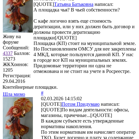
[QUOTE]
Татьяна Батьковна
написал:
А площадка чья? В чьей собственности?
С кафе логично взять еще стоимость
дератизации, или у них должен быть договор и
должны провести дератизацию
Живу на
площадки[/QUOTE]
форуме
Площадка (КП) стоит на муниципальной земле.
Сообщений:
Но Постановлением ОМСУ для нее закреплены
4337
Баллов:
4 МКД, которые пользуются данной КП. У нас
15273
в городе все КП на муниципальных землях.
ЖКХоинов:
Придомовые территории ни одна не
1205
отмежована и не стоит на учете в Росреестре.
Регистрация:
29.04.2016
Контейнерные площадки.
#
Шла мимо
02.03.2026 14:15:02
[QUOTE]
Потом Придумаю
написал:
[QUOTE]По видам деятельности: офисы,
магазины, прачечные...[/QUOTE]
В каждом субъекте есть утвержденные
нормативы накопления.
По этим нормативам им начисляет оператор
ТКО. Будет логично и плату за содержание