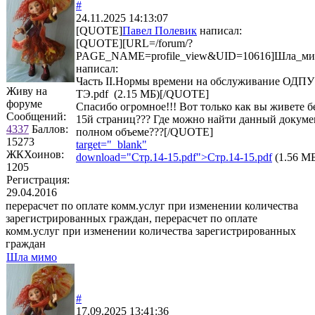
#
24.11.2025 14:13:07
[QUOTE]
Павел Полевик
написал:
[QUOTE][URL=/forum/?
PAGE_NAME=profile_view&UID=10616]Шла_ми
написал:
Часть II.Нормы времени на обслуживание ОДПУ
Живу на
ТЭ.pdf (2.15 МБ)[/QUOTE]
форуме
Спасибо огромное!!! Вот только как вы живете б
Сообщений:
15й страниц??? Где можно найти данный докуме
4337
Баллов:
полном объеме???[/QUOTE]
15273
target="_blank"
ЖКХоинов:
download="Стр.14-15.pdf">
Стр.14-15.pdf
(1.56 М
1205
Регистрация:
29.04.2016
перерасчет по оплате комм.услуг при изменении количества
зарегистрированных граждан, перерасчет по оплате
комм.услуг при изменении количества зарегистрированных
граждан
Шла мимо
#
17.09.2025 13:41:36