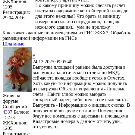
ЖКХоинов:
По какому принципу можно сделать расчет
1205
платы за содержание контейнерной площади
Регистрация:
для этого нежилья? Что брать за единицу
29.04.2016
измерения (кол-во сотрудников, площадь
нежилого здания)... ума не приложу.
Как скачать данные по помещениям из ГИС ЖКХ?, Обработка
размещённой информации на ГИСе
Шла мимо
#
24.12.2025 09:05:40
Выгрузка площадей раньше была доступна в
выгрузки аналитического отчета по МКД,
сейчас эта вкладка вообще пустая в Отчетах.
Хоть какую-то информацию можно получить
из выгрузки Объекты управления - Лицевые
счета - Найти (либо можно выбрать
Живу на
конкретный адрес, либо ничего не выделять) -
форуме
Выгрузить - Информацию о лицевых счетах. В
Сообщений:
полученной выгрузке на листе Помещения
4337
Баллов:
будут все помещения с адресами и площадями.
15273
Кадастровые номера в данном отчете, увы,
ЖКХоинов:
отсутствуют.
1205
Регистрация: