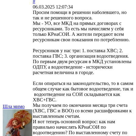
#
06.03.2025 12:07:34
Просим помощи в решении наболевшего, но
так и не решенного вопроса.
Мы - УО, все МКД на прямых договорах с
ресурсниками. То есть мы начисляем у себя
только КРнаСОИ. А жители передают всем
ресурсникам свои показания по потреблению.
Ресурсников у нас три: 1. поставка ХВС; 2.
поставка ГВС; 3. организация водоотведения.
По первым двум ресурсам в МКД установлены
ОДПУ, а водоотведение - исторически
расчетная величина в городе.
Если опираться на законодательство, то в самом
общем случае как бытовое водоотведение, так и
водоотведение на СОИ складывается как
ХВС+ГВС.
Мы получаем по окончании месяца три счета
Шла мимо
(ХВС, ГВС и ВОО) со всеми расшифровками к
выставленным счетам.
И вот теперь основной вопрос: как нам
правильно начислять КРнаСОИ по
водоотведению? По выставленному счету по