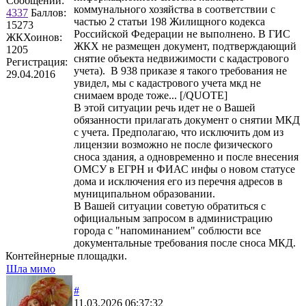
Сообщений:
коммунального хозяйства в соответствии с
4337
Баллов:
частью 2 статьи 198 Жилищного кодекса
15273
Российской Федерации не выполнено. В ГИС
ЖКХоинов:
ЖКХ не размещен документ, подтверждающий
1205
снятие объекта недвижимости с кадастрового
Регистрация:
учета). В 938 приказе я такого требования не
29.04.2016
увидел, мы с кадастрового учета мкд не
снимаем вроде тоже... [/QUOTE]
В этой ситуации речь идет не о Вашей
обязанности прилагать документ о снятии МКД
с учета. Предполагаю, что исключить дом из
лицензии возможно не после физического
сноса здания, а одновременно и после внесения
ОМСУ в ЕГРН и ФИАС инфы о новом статусе
дома и исключения его из перечня адресов в
муниципальном образовании.
В Вашей ситуации советую обратиться с
официальным запросом в администрацию
города с "напоминанием" соблюсти все
документальные требования после сноса МКД.
Контейнерные площадки.
Шла мимо
#
11.03.2026 06:37:32