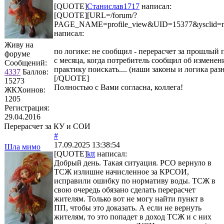
[QUOTE]
Станислав1717
написал:
[QUOTE][URL=/forum/?
PAGE_NAME=profile_view&UID=15377&ysclid=mf
написал:
Живу на
по логике: не сообщил - перерасчет за прошлый 
форуме
с месяца, когда потребитель сообщил об изменен
Сообщений:
практику поискать.... (наши законы и логика р
4337
Баллов:
[/QUOTE]
15273
Полностью с Вами согласна, коллега!
ЖКХоинов:
1205
Регистрация:
29.04.2016
Перерасчет за КУ и СОИ
#
17.09.2025 13:38:54
Шла мимо
[QUOTE]
ktt
написал:
Добрый день. Такая ситуация. РСО вернуло в
ТСЖ излишне начисленное за КРСОИ,
исправили ошибку по нормативу воды. ТСЖ в
свою очередь обязано сделать перерасчет
жителям. Только вот не могу найти пункт в
ПП, чтобы это доказать. А если не вернуть
жителям, то это попадет в доход ТСЖ и с них