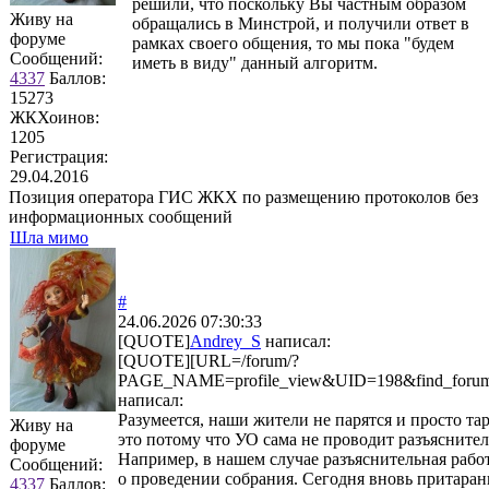
решили, что поскольку Вы частным образом
Живу на
обращались в Минстрой, и получили ответ в
форуме
рамках своего общения, то мы пока "будем
Сообщений:
иметь в виду" данный алгоритм.
4337
Баллов:
15273
ЖКХоинов:
1205
Регистрация:
29.04.2016
Позиция оператора ГИС ЖКХ по размещению протоколов без
информационных сообщений
Шла мимо
#
24.06.2026 07:30:33
[QUOTE]
Andrey_S
написал:
[QUOTE][URL=/forum/?
PAGE_NAME=profile_view&UID=198&find_foru
написал:
Разумеется, наши жители не парятся и просто т
Живу на
это потому что УО сама не проводит разъяснит
форуме
Например, в нашем случае разъяснительная рабо
Сообщений:
о проведении собрания. Сегодня вновь притара
4337
Баллов: