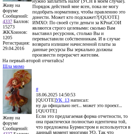
нужно заплатить налог (УСН в моем случае).
Живу на
Порядок действий мне ясен, пока не могу
форуме
подобрать нормативку, чтобы правлению это
Сообщений:
донести. Может кто подскажет?[/QUOTE]
4337
Баллов:
ИМХО: По своей сути деньги за КРнаСОИ
15273
являются строго целевыми: сколько Вам
ЖКХоинов:
выставил ресурсник, столько Вы и
1205
перевыставили собственникам. И в случае
Регистрация:
возврата излишне начисленной платы за
29.04.2016
данные ресурсы Вы зеркально должны
произвести перерасчет жителям.
На первый-второй отчитайсь!
Шла мимо
#
18.06.2025 14:50:53
[QUOTE]
УК_13
написал:
ну да офицально нет... может это проект...
[/QUOTE]
Если это предлагаемая форма отчетности, то
Живу на
она практически полностью идентична той,
форуме
что предложена Бурмистром и используется в
Сообщений:
данный момент многими УО. Так что
4337
Баллов: