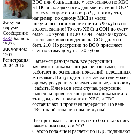
ВОО или брать данные у ресурсников по ХВС
и ГВС и складывать их для вычисления ВОО?
Почему вопрос стоит остро? да потому что,
например, по одному МКД за месяц
Живу на
получилось расхождение почти в 90 кубов по
форуме
водоотведению! То есть ХВСна СОИ по счету
Сообщений:
было 120 кубов, ГВСна СОИ - было 90 кубов.
4337
Баллов:
По логике, водоотведение на СОИ должно
15273
быть 210. Но ресурсник по ВОО присылает
ЖКХоинов:
счет по этому дому на 130 кубов.
1205
Регистрация:
Пытаемся разбираться, все ресурсники
29.04.2016
заявляют и доказывают расшифровками, что
работают на основании показаний, переданных
жителями. Но тут один и тот же житель может
одному ресурснику передать данные, а второму
- забыть. Или как в этом случае, ресурсник
вышел на проверку контрольных показаний в
этот дом, снял показания и ХВС, и ГВС,
составил акт и произвел перерасчет. Но ведь
ГВСник об этом ни сном ни духом!
Что принимать за истину, и что брать за основу
начисления нам, как УО?
С этого года еще и расчеты по НДС подливают