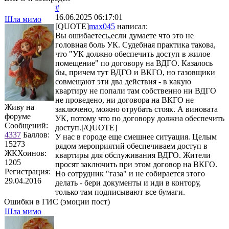
#
16.06.2025 06:17:01
Шла мимо
[QUOTE]
max045
написал:
Вы ошибаетесь,если думаете что это не
головная боль УК. Судебная практика такова,
что "УК должно обеспечить доступ в жилое
помещение" по договору на ВДГО. Казалось
бы, причем тут ВДГО и ВКГО, но газовщики
совмещают эти два действия - в какую
квартиру не попали там собственно ни ВДГО
не проведено, ни договора на ВКГО не
Живу на
заключено, можно отрубать стояк. А виновата
форуме
УК, потому что по договору должна обеспечить
Сообщений:
доступ.[/QUOTE]
4337
Баллов:
У нас в городе еще смешнее ситуация. Целым
15273
рядом мероприятий обеспечиваем доступ в
ЖКХоинов:
квартиры для обслуживания ВДГО. Жители
1205
просят заключить при этом договор на ВКГО.
Регистрация:
Но сотрудник "газа" и не собирается этого
29.04.2016
делать - бери документы и иди в контору,
только там подписывают все бумаги.
Ошибки в ГИС (эмоции пост)
Шла мимо