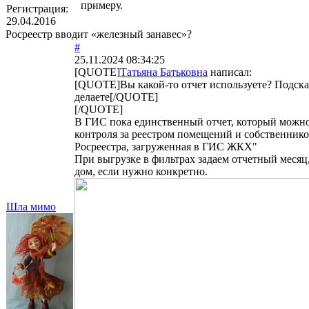
примеру.
Регистрация:
29.04.2016
Росреестр вводит «железный занавес»?
#
25.11.2024 08:34:25
[QUOTE]
Татьяна Батьковна
написал:
[QUOTE]Вы какой-то отчет используете? Подска
делаете[/QUOTE]
[/QUOTE]
В ГИС пока единственный отчет, который можно
контроля за реестром помещений и собственник
Росреестра, загруженная в ГИС ЖКХ"
При выгрузке в фильтрах задаем отчетный месяц,
дом, если нужно конкретно.
Шла мимо