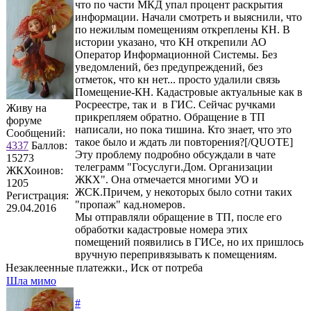
что по части МКД упал процент раскрытия
информации. Начали смотреть и выяснили, что
по нежилым помещениям откреплены КН. В
истории указано, что КН открепили АО
Оператор Информационной Системы. Без
уведомлений, без предупреждений, без
отметок, что кн нет... просто удалили связь
Помещение-КН. Кадастровые актуальные как в
Росреестре, так и в ГИС. Сейчас ручками
Живу на
прикрепляем обратно. Обращение в ТП
форуме
написали, но пока тишина. Кто знает, что это
Сообщений:
такое было и ждать ли повторения?[/QUOTE]
4337
Баллов:
Эту проблему подробно обсуждали в чате
15273
телеграмм "Госуслуги.Дом. Организации
ЖКХоинов:
ЖКХ". Она отмечается многими УО и
1205
ЖСК.Причем, у некоторых было сотни таких
Регистрация:
"пропаж" кад.номеров.
29.04.2016
Мы отправляли обращение в ТП, после его
обработки кадастровые номера этих
помещений появились в ГИСе, но их пришлось
вручную перепривязывать к помещениям.
Незаклеенные платежки., Иск от потреба
Шла мимо
#