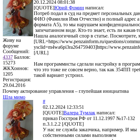
20.12.2024 08:01:38
[QUOTE]
Юрий Фомин
написал:
Потреб подал в суд на предмет персональных да
ФИО (Фамилия Имя Отчество) и полный адрес а 
формата А5), то мы нарушаем конфиденциальнос
запечатанном виде. Кто-то знает, есть ли кака
Нашла аналогичный спор в статье. Посмотрите, 
Живу на
[URL=https://www.penzainform.ru/questions/communa
форуме
ysclid=m4wa6pi3ra264759403]https://www.penzainfor
Сообщений:
[/URL]
4337
Баллов:
15273
Нам программисты сделали настройку в програм
ЖКХоинов:
что это тоже не совсем верно, так как 354ПП т
1205
такой вариант устроил.
Регистрация:
29.04.2016
Почему актирование управления – глупейшая инициатива
Шла мимо
#
02.12.2024 12:33:51
[QUOTE]
Валера Тумлак
написал:
приказ Госстроя РФ от 11.12.1997 №17-132
п.3.1.2.2 [/QUOTE]
У нас не служба заказчика, например. И мы
собственными силами выполняем