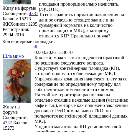
площадки пропорционально начислять.
Живу на форуме
[/QUOTE]
Сообщений:
4337
То есть сравнить норматив накопления на
Баллов:
15273
данное отдельно стоящее здание и на
ЖКХоинов: 1205
суммарный норматив на количество
Регистрация:
проживающих в МКД, к которому
29.04.2016
относится КП? Правильно поняла?
Контейнерные площадки.
#
02.03.2026 13:30:47
Шла мимо
Коллеги, может кто-то поделится практикой
по решению следующего вопроса.
Существует контейнерная площадка (КП),
которой пользуются близлежащие МКД.
Управляющая компания начисляет плату за ее
содержание по определенному тарифу для
собственников помещений этих домов.
На этой же территории расположены
отдельно стоящие нежилые здания (магазины;
кафе и т.д.), которые как положено заключили
Живу на
договор с РегОпом на вывоз ТКО, но
форуме
пользуются контейнерной площадкой данных
Сообщений:
МКД.
4337
Баллов:
У одного магазина на КП установлен свой
15273
контейнер, у других - нет.