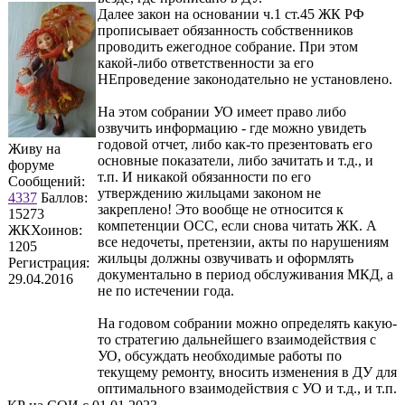
Далее закон на основании ч.1 ст.45 ЖК РФ
прописывает обязанность собственников
проводить ежегодное собрание. При этом
какой-либо ответственности за его
НЕпроведение законодательно не установлено.
На этом собрании УО имеет право либо
озвучить информацию - где можно увидеть
годовой отчет, либо как-то презентовать его
Живу на
основные показатели, либо зачитать и т.д., и
форуме
т.п. И никакой обязанности по его
Сообщений:
утверждению жильцами законом не
4337
Баллов:
закреплено! Это вообще не относится к
15273
компетенции ОСС, если снова читать ЖК. А
ЖКХоинов:
все недочеты, претензии, акты по нарушениям
1205
жильцы должны озвучивать и оформлять
Регистрация:
документально в период обслуживания МКД, а
29.04.2016
не по истечении года.
На годовом собрании можно определять какую-
то стратегию дальнейшего взаимодействия с
УО, обсуждать необходимые работы по
текущему ремонту, вносить изменения в ДУ для
оптимального взаимодействия с УО и т.д., и т.п.