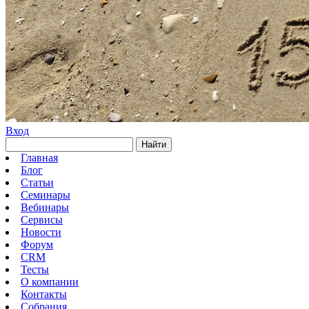
Вход
Найти
Главная
Блог
Статьи
Семинары
Вебинары
Сервисы
Новости
Форум
CRM
Тесты
О компании
Контакты
Собрания