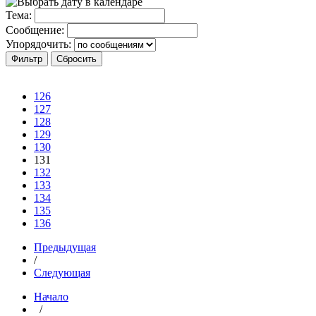
Тема:
Сообщение:
Упорядочить:
126
127
128
129
130
131
132
133
134
135
136
Предыдущая
/
Следующая
Начало
/