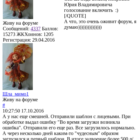
Юрия Владимировича
голосование включить :)
[/QUOTE]
А что, это очень оживит форум, я
Живу на форуме
думаю)))))))))))))))
Сообщений:
4337
Баллов:
15273
ЖКХоинов: 1205
Регистрация:
29.04.2016
Шла_мимо1
Живу на форуме
#
10:27:50
17.10.2016
А у нас еще смешней. Отправили шаблон с лицевыми. При
обработке выдал ошибку "Во время загрузки возникла
ошибка". Отправили его еще раз. Все загрузилось нормально.
А через несколько дней каким-то "чудесным" образом
загрузился и первый шаблон. В итоге задвоение более 500 л/