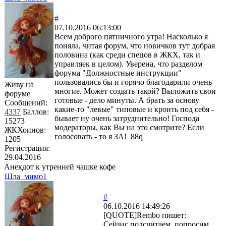
#
07.10.2016 06:13:00
Всем доброго пятничного утра! Насколько я
поняла, читая форум, что новичков тут добрая
половина (как среди спецов в ЖКХ, так и
управляек в целом). Уверена, что разделом
форума "Должностные инструкции"
пользовались бы и горячо благодарили очень
Живу на
многие. Может создать такой? Выложить свои
форуме
готовые - дело минуты. А брать за основу
Сообщений:
какие-то "левые" типовые и кроить под себя -
4337
Баллов:
бывает ну очень затруднительно! Господа
15273
модераторы, как Вы на это смотрите? Если
ЖКХоинов:
голосовать - то я ЗА! 88q
1205
Регистрация:
29.04.2016
Анекдот к утренней чашке кофе
Шла_мимо1
#
06.10.2016 14:49:26
[QUOTE]
Rembo
пишет:
Сейчас подсчитаем, попросим