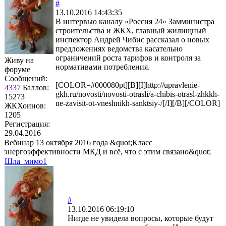
#
13.10.2016 14:43:35
В интервью каналу «Россия 24» Замминистра
строительства и ЖКХ, главный жилищный
инспектор Андрей Чибис рассказал о новых
предложениях ведомства касательно
ограничений роста тарифов и контроля за
Живу на
нормативами потребления.
форуме
Сообщений:
[COLOR=#000080pt][B][I]http://upravlenie-
4337
Баллов:
gkh.ru/novosti/novosti-otrasli/a-chibis-otrasl-zhkkh-
15273
ne-zavisit-ot-vneshnikh-sanktsiy-/[/I][/B][/COLOR]
ЖКХоинов:
1205
Регистрация:
29.04.2016
Вебинар 13 октября 2016 года &quot;Класс
энергоэффективности МКД и всё, что с этим связано&quot;
Шла_мимо1
#
13.10.2016 06:19:10
Нигде не увидела вопросы, которые будут