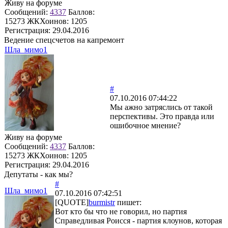
Живу на форуме
Сообщений:
4337
Баллов:
15273
ЖКХоинов: 1205
Регистрация:
29.04.2016
Ведение спецсчетов на капремонт
Шла_мимо1
#
07.10.2016 07:44:22
Мы ажно затряслись от такой
перспективы. Это правда или
ошибочное мнение?
Живу на форуме
Сообщений:
4337
Баллов:
15273
ЖКХоинов: 1205
Регистрация:
29.04.2016
Депутаты - как мы?
#
Шла_мимо1
07.10.2016 07:42:51
[QUOTE]
burmistr
пишет:
Вот кто бы что не говорил, но партия
Справедливая Роисся - партия клоунов, которая