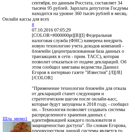
сентября, по данным Росстата, составляет 34
тысячи 95 рублей. Зарплата депутатов Госдумы
находится на уровне 360 тысяч рублей в месяц.
Онлайн кассы для всех
#
07.10.2016 07:05:29
[COLOR=#000000pt][B][I] Федеральная
налоговая служба (ФНС) намерена внедрить
новую технологию учета доходов компаний -
блокчейн (децентрализованная база данных о
транзакциях в сети - прим. ТАСС), которая
позволит отказаться от подачи деклараций. Об
этом сообщил замглавы ведомства Даниил
Егоров в интервью газете "Известия".[/I][/B]
[/COLOR]
"Применение технологии блокчейн для отказа
от деклараций станет следующим и
стратегическим шагом после онлайн-касс,
которые будут запущены в 2018 году, - сообщил
он. - Технология позволяет создавать системы
распределенного хранения данных с
Шла_мимо1
идентификацией каждого пользователя и
защищенностью доступа". По словам Егорова,
преимуществом данной системы является то,