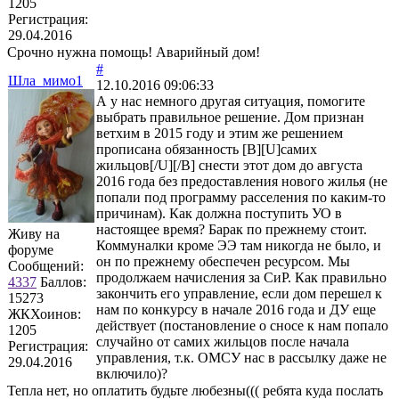
1205
Регистрация:
29.04.2016
Срочно нужна помощь! Аварийный дом!
#
Шла_мимо1
12.10.2016 09:06:33
А у нас немного другая ситуация, помогите
выбрать правильное решение. Дом признан
ветхим в 2015 году и этим же решением
прописана обязанность [B][U]самих
жильцов[/U][/B] снести этот дом до августа
2016 года без предоставления нового жилья (не
попали под программу расселения по каким-то
причинам). Как должна поступить УО в
настоящее время? Барак по прежнему стоит.
Живу на
Коммуналки кроме ЭЭ там никогда не было, и
форуме
он по прежнему обеспечен ресурсом. Мы
Сообщений:
продолжаем начисления за СиР. Как правильно
4337
Баллов:
закончить его управление, если дом перешел к
15273
нам по конкурсу в начале 2016 года и ДУ еще
ЖКХоинов:
действует (постановление о сносе к нам попало
1205
случайно от самих жильцов после начала
Регистрация:
управления, т.к. ОМСУ нас в рассылку даже не
29.04.2016
включило)?
Тепла нет, но оплатить будьте любезны((( ребята куда послать