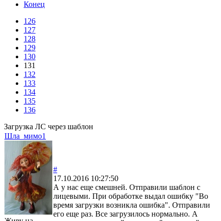
Конец
126
127
128
129
130
131
132
133
134
135
136
Загрузка ЛС через шаблон
Шла_мимо1
#
17.10.2016 10:27:50
А у нас еще смешней. Отправили шаблон с
лицевыми. При обработке выдал ошибку "Во
время загрузки возникла ошибка". Отправили
его еще раз. Все загрузилось нормально. А
Живу на