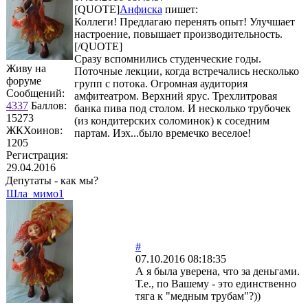
[QUOTE]
Анфиска
пишет:
Коллеги! Предлагаю перенять опыт! Улучшает
настроение, повышает производительность.
[/QUOTE]
Сразу вспомнились студенческие годы.
Живу на
Поточные лекции, когда встречались несколько
форуме
групп с потока. Огромная аудитория
Сообщений:
амфитеатром. Верхний ярус. Трехлитровая
4337
Баллов:
банка пива под столом. И несколько трубочек
15273
(из кондитерских соломинок) к соседним
ЖКХоинов:
партам. Иэх...было времечко веселое!
1205
Регистрация:
29.04.2016
Депутаты - как мы?
Шла_мимо1
#
07.10.2016 08:18:35
А я была уверена, что за деньгами.
Т.е., по Вашему - это единственно
тяга к "медным трубам"?))