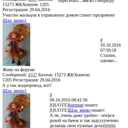
перегибал....мягко говоря))))
15273
ЖКХоинов: 1205
Регистрация:
29.04.2016
Участие жильцов в управлении домом станет прозрачнее
Шла_мимо1
#
10.10.2016
07:50:18
Сталин,
однако...
Живу на форуме
Сообщений:
4337
Баллов:
15273
ЖКХоинов:
1205
Регистрация:
29.04.2016
А у нас водопровод, вот!
Шла_мимо1
#
09.10.2016 08:41:56
[QUOTE]
burmistr
пишет:
[QUOTE]
Шла_мимо
пишет:
А че, очень даже удобно - оперся
рукой на бачок и так задуууумчиво
делаешь свои нужные дела)))))))))