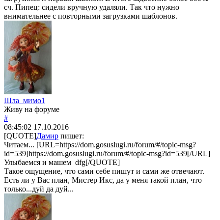
сч. Пипец: сидели вручную удаляли. Так что нужно
внимательнее с повторными загрузками шаблонов.
Шла_мимо1
Живу на форуме
#
08:45:02
17.10.2016
[QUOTE]
Дамир
пишет:
Читаем... [URL=https://dom.gosuslugi.ru/forum/#/topic-msg?
id=539]https://dom.gosuslugi.ru/forum/#/topic-msg?id=539[/URL]
Улыбаемся и машем dfg[/QUOTE]
Такое ощущение, что сами себе пишут и сами же отвечают.
Есть ли у Вас план, Мистер Икс, да у меня такой план, что
только...дуй да дуй...