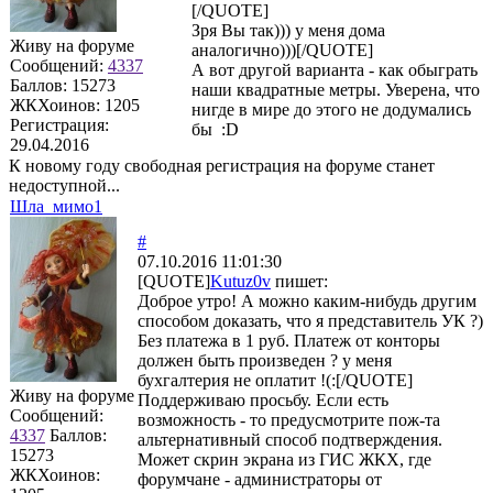
[/QUOTE]
Зря Вы так))) у меня дома
Живу на форуме
аналогично)))[/QUOTE]
Сообщений:
4337
А вот другой варианта - как обыграть
Баллов:
15273
наши квадратные метры. Уверена, что
ЖКХоинов: 1205
нигде в мире до этого не додумались
Регистрация:
бы :D
29.04.2016
К новому году свободная регистрация на форуме станет
недоступной...
Шла_мимо1
#
07.10.2016 11:01:30
[QUOTE]
Kutuz0v
пишет:
Доброе утро! А можно каким-нибудь другим
способом доказать, что я представитель УК ?)
Без платежа в 1 руб. Платеж от конторы
должен быть произведен ? у меня
бухгалтерия не оплатит !(:[/QUOTE]
Живу на форуме
Поддерживаю просьбу. Если есть
Сообщений:
возможность - то предусмотрите пож-та
4337
Баллов:
альтернативный способ подтверждения.
15273
Может скрин экрана из ГИС ЖКХ, где
ЖКХоинов:
форумчане - администраторы от