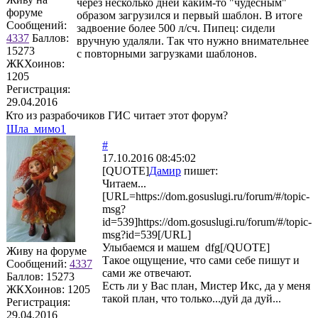
через несколько дней каким-то "чудесным"
форуме
образом загрузился и первый шаблон. В итоге
Сообщений:
задвоение более 500 л/сч. Пипец: сидели
4337
Баллов:
вручную удаляли. Так что нужно внимательнее
15273
с повторными загрузками шаблонов.
ЖКХоинов:
1205
Регистрация:
29.04.2016
Кто из разрабочиков ГИС читает этот форум?
Шла_мимо1
#
17.10.2016 08:45:02
[QUOTE]
Дамир
пишет:
Читаем...
[URL=https://dom.gosuslugi.ru/forum/#/topic-
msg?
id=539]https://dom.gosuslugi.ru/forum/#/topic-
msg?id=539[/URL]
Улыбаемся и машем dfg[/QUOTE]
Живу на форуме
Такое ощущение, что сами себе пишут и
Сообщений:
4337
сами же отвечают.
Баллов:
15273
Есть ли у Вас план, Мистер Икс, да у меня
ЖКХоинов: 1205
такой план, что только...дуй да дуй...
Регистрация:
29.04.2016