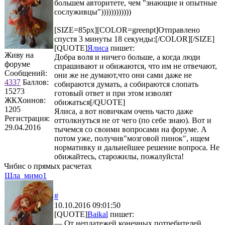
большем авторитете, чем "знающие и опытные
сослуживцы"))))))))))))
[SIZE=85px][COLOR=greenpt]Отправлено
спустя 3 минуты 18 секунды:[/COLOR][/SIZE]
[QUOTE]
Ялиса
пишет:
Живу на
Добра воля и ничего больше, а когда люди
форуме
спрашивают и обижаются, что им не отвечают,
Сообщений:
они же не думают,что они сами даже не
4337
Баллов:
собираются думать, а собираются слопать
15273
готовый ответ и при этом изволят
ЖКХоинов:
обижаться[/QUOTE]
1205
Ялиса, а вот новичкам очень часто даже
Регистрация:
оттолкнуться не от чего (по себе знаю). Вот и
29.04.2016
тычемся со своими вопросами на форуме. А
потом уже, получив"мозговой пинок", ищем
нормативку и дальнейшее решение вопроса. Не
обижайтесь, старожилы, пожалуйста!
Чибис о прямых расчетах
Шла_мимо1
#
10.10.2016 09:01:50
[QUOTE]
Baikal
пишет:
— От неплатежей конечных потребителей