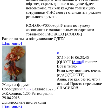
образом, скрыть данные о выручке будет
невозможно, так как каждую транзакцию
сотрудники ФНС смогут отследить в режиме
реального времени.
[COLOR=#000080pt]У меня по тупому
ассоциация с маниакальным внедрением
тотального ГИС ЖКХ! [/COLOR]
Расчет платы за обслуживание ОДПУ
Шла_мимо1
#
07.10.2016 06:23:46
[QUOTE]
АннаД
пишет:
Вот и тепло.
Если кому поможет, очень
рада ))[/QUOTE]
Анна, это как раз то, что я
искала! Просто нереальное
Живу на форуме
СПАСИБО!!
Сообщений:
4337
Баллов:
15273
ЖКХоинов: 1205
Регистрация:
29.04.2016
Должностные инструкции
Шла_мимо1