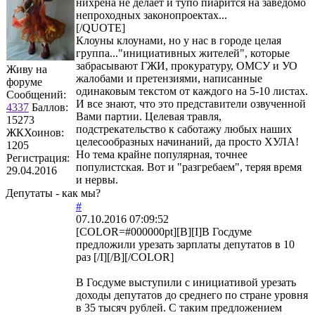
нихрена не делает и тупо пиарится на заведомо
непроходных законопроектах...
[/QUOTE]
Клоуны клоунами, но у нас в городе целая
группа..."инициативных жителей", которые
забрасывают ГЖИ, прокуратуру, ОМСУ и УО
Живу на
жалобами и претензиями, написанные
форуме
одинаковым текстом от каждого на 5-10 листах.
Сообщений:
И все знают, что это представители озвученной
4337
Баллов:
Вами партии. Целевая травля,
15273
подстрекательство к саботажу любых наших
ЖКХоинов:
целесообразных начинаний, да просто ХУЛА!
1205
Но тема крайне популярная, точнее
Регистрация:
популистская. Вот и "разгребаем", теряя время
29.04.2016
и нервы.
Депутаты - как мы?
#
07.10.2016 07:09:52
[COLOR=#000000pt][B][I]В Госдуме
предложили урезать зарплаты депутатов в 10
раз [/I][/B][/COLOR]
В Госдуме выступили с инициативой урезать
доходы депутатов до среднего по стране уровня
в 35 тысяч рублей. С таким предложением