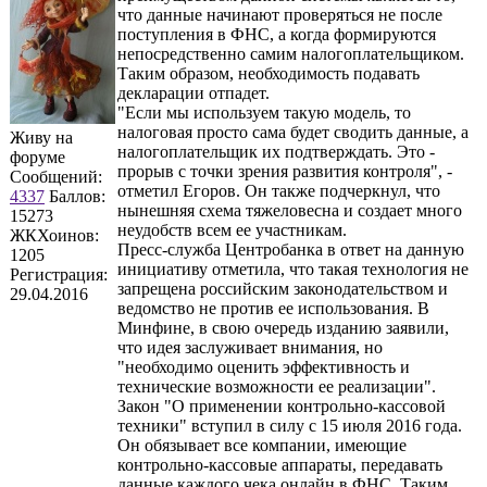
что данные начинают проверяться не после
поступления в ФНС, а когда формируются
непосредственно самим налогоплательщиком.
Таким образом, необходимость подавать
декларации отпадет.
"Если мы используем такую модель, то
налоговая просто сама будет сводить данные, а
Живу на
налогоплательщик их подтверждать. Это -
форуме
прорыв с точки зрения развития контроля", -
Сообщений:
отметил Егоров. Он также подчеркнул, что
4337
Баллов:
нынешняя схема тяжеловесна и создает много
15273
неудобств всем ее участникам.
ЖКХоинов:
Пресс-служба Центробанка в ответ на данную
1205
инициативу отметила, что такая технология не
Регистрация:
запрещена российским законодательством и
29.04.2016
ведомство не против ее использования. В
Минфине, в свою очередь изданию заявили,
что идея заслуживает внимания, но
"необходимо оценить эффективность и
технические возможности ее реализации".
Закон "О применении контрольно-кассовой
техники" вступил в силу с 15 июля 2016 года.
Он обязывает все компании, имеющие
контрольно-кассовые аппараты, передавать
данные каждого чека онлайн в ФНС. Таким