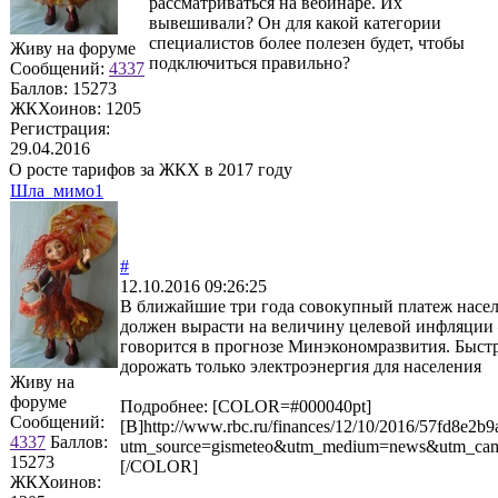
рассматриваться на вебинаре. Их
вывешивали? Он для какой категории
специалистов более полезен будет, чтобы
Живу на форуме
подключиться правильно?
Сообщений:
4337
Баллов:
15273
ЖКХоинов: 1205
Регистрация:
29.04.2016
О росте тарифов за ЖКХ в 2017 году
Шла_мимо1
#
12.10.2016 09:26:25
В ближайшие три года совокупный платеж насе
должен вырасти на величину целевой инфляции 
говорится в прогнозе Минэкономразвития. Быст
дорожать только электроэнергия для населения
Живу на
форуме
Подробнее: [COLOR=#000040pt]
Сообщений:
[B]http://www.rbc.ru/finances/12/10/2016/57fd8e2b
4337
Баллов:
utm_source=gismeteo&utm_medium=news&utm_cam
15273
[/COLOR]
ЖКХоинов: