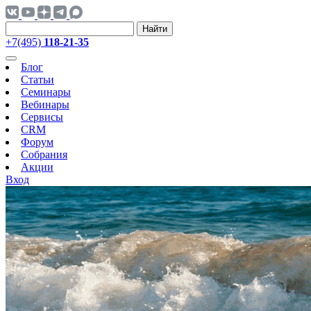
Найти
+7(495)
118-21-35
Блог
Статьи
Семинары
Вебинары
Сервисы
CRM
Форум
Собрания
Акции
Вход