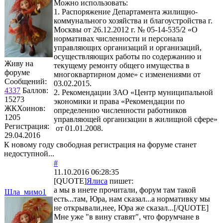
Можно использовать:
1. Распоряжение Департамента жилищно-
коммунального хозяйства и благоустройства г.
Москвы от 26.12.2012 г. № 05-14-535/2 «О
нормативах численности и персонала
управляющих организаций и организаций,
осуществляющих работы по содержанию и
Живу на
текущему ремонту общего имущества в
форуме
многоквартирном доме» с изменениями от
Сообщений:
03.02.2015.
4337
Баллов:
2. Рекомендации ЗАО «Центр муниципальной
15273
экономики и права «Рекомендации по
ЖКХоинов:
определению численности работников
1205
управляющей организации в жилищной сфере»
Регистрация:
от 01.01.2008.
29.04.2016
К новому году свободная регистрация на форуме станет
недоступной...
#
11.10.2016 06:28:35
[QUOTE]
Ялиса
пишет:
а мы в инете прочитали, форум там такой
Шла_мимо1
есть...там, Юра, нам сказал...а нормативку мы
не открывали,нее, Юра же сказал...[/QUOTE]
Мне уже "в вину ставят", что форумчане в