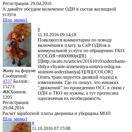
Регистрация:
29.04.2016
А давайте обсудим включение ОДН в состав жилищной
услуги
Шла_мимо1
#
11.10.2016 09:14:18
Появляются комментарии по поводу
включения в плату за СиР ОДНов и
коммунальной услуги по обращению ТКО:
[COLOR=#000080pt][B]
[I]http://acato.ru/articles/20161010/soderzhanie-
zhilya-vliyanie-izmeneniya-sostava-uslug-na-
Живу на форуме
stoimost-soderzhaniya[/I][/B][/COLOR]
Сообщений:
Опять транслируется двоякий подход к
4337
Баллов:
изменениям. Где-то пишут, что никаких
15273
"движений" по проведению ОСС в связи с
ЖКХоинов:
ОДН и ТКО не нужны, а тут прописана
1205
однозначная их необходимость.
Регистрация:
29.04.2016
Расчет заработной платы дворника и уборщика МОП
Шла_мимо1
#
11.10.2016 07:15:08