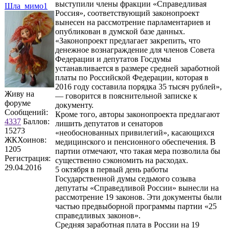
выступили члены фракции «Справедливая
Шла_мимо1
Россия», соответствующий законопроект
вынесен на рассмотрение парламентариев и
опубликован в думской базе данных.
«Законопроект предлагает закрепить, что
денежное вознаграждение для членов Совета
Федерации и депутатов Госдумы
устанавливается в размере средней заработной
платы по Российской Федерации, которая в
2016 году составила порядка 35 тысяч рублей»,
Живу на
— говорится в пояснительной записке к
форуме
документу.
Сообщений:
Кроме того, авторы законопроекта предлагают
4337
Баллов:
лишить депутатов и сенаторов
15273
«необоснованных привилегий», касающихся
ЖКХоинов:
медицинского и пенсионного обеспечения. В
1205
партии отмечают, что такая мера позволила бы
Регистрация:
существенно сэкономить на расходах.
29.04.2016
5 октября в первый день работы
Государственной думы седьмого созыва
депутаты «Справедливой России» вынесли на
рассмотрение 19 законов. Эти документы были
частью предвыборной программы партии «25
справедливых законов».
Средняя заработная плата в России на 19