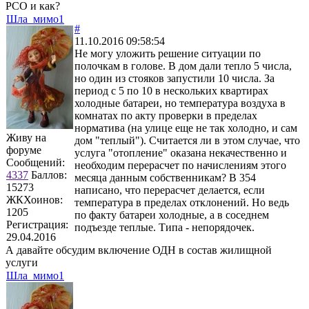
РСО и как?
Шла_мимо1
#
11.10.2016 09:58:54
Не могу уложить решение ситуации по
полочкам в голове. В дом дали тепло 5 числа,
но один из стояков запустили 10 числа. За
период с 5 по 10 в нескольких квартирах
холодные батареи, но температура воздуха в
комнатах по акту проверки в пределах
норматива (на улице еще не так холодно, и сам
Живу на
дом "теплый"). Считается ли в этом случае, что
форуме
услуга "отопление" оказана некачественно и
Сообщений:
необходим перерасчет по начислениям этого
4337
Баллов:
месяца данным собственникам? В 354
15273
написано, что перерасчет делается, если
ЖКХоинов:
температура в пределах отклонений. Но ведь
1205
по факту батареи холодные, а в соседнем
Регистрация:
подъезде теплые. Типа - непорядочек.
29.04.2016
А давайте обсудим включение ОДН в состав жилищной
услуги
Шла_мимо1