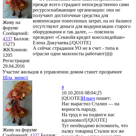
прежде всего страдают непосредственно сами
ресурсоснабжающие организации: они не
получают достаточные средства для
компенсации понесенных затрат, на их балансе
Живу на
отсутствуют деньги для модернизации старого
форуме
оборудования и так далее, — пояснила
Сообщений:
президент «Секвойя кредит консолидейшн»
4337
Баллов:
Елена Докучаева.[/QUOTE]
15273
А сейчас страдания УО не в счет - типа в
ЖКХоинов:
отрасли одни мазохисты работают)))))
1205
Регистрация:
29.04.2016
Участие жильцов в управлении домом станет прозрачнее
Шла_мимо1
#
10.10.2016 08:04:25
[QUOTE]
Ильич
пишет:
Нас вырастил Сталин — на
верность народу,
На труд и на подвиги нас
вдохновил![/QUOTE]
Тут необходимо вспомнить, что
Живу на форуме
палку товарищ Сталин все же
Сообщений:
4337
Баллов: