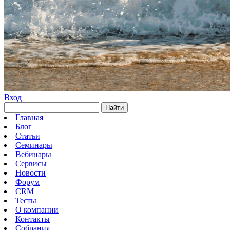
Вход
Найти
Главная
Блог
Статьи
Семинары
Вебинары
Сервисы
Новости
Форум
CRM
Тесты
О компании
Контакты
Собрания