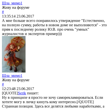
Шла_мимо1
Живу на форуме
#
13:35:14
23.06.2017
А мне больше всего понравилось утверждение "Естественно,
на полную сумму, работы в новом доме не выполняются" - это
прям к последнему ролику Ю.В. про очень "умных"
журналистов и экспертов пример)))
Шла_мимо1
Живу на форуме
#
12:23:48
23.06.2017
[QUOTE]
Serik
пишет:
Ну в принципе я просто не хочу саморекламироваться. Если
хотите могу в личку кинуть кому интересно.[/QUOTE]
Странная позиция. Здесь все делятся любыми наработками, а