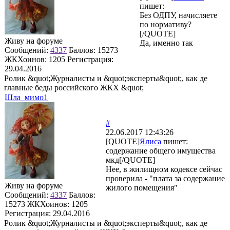
пишет:
Без ОДПУ, начисляете
по нормативу?
[/QUOTE]
Живу на форуме
Да, именно так
Сообщений:
4337
Баллов:
15273
ЖКХоинов: 1205
Регистрация:
29.04.2016
Ролик &quot;Журналисты и &quot;эксперты&quot;, как де
главные беды российского ЖКХ &quot;
Шла_мимо1
#
22.06.2017 12:43:26
[QUOTE]
Ялиса
пишет:
содержание общего имущества
мкд[/QUOTE]
Нее, в жилищном кодексе сейчас
проверила - "плата за содержание
Живу на форуме
жилого помещения"
Сообщений:
4337
Баллов:
15273
ЖКХоинов: 1205
Регистрация:
29.04.2016
Ролик &quot;Журналисты и &quot;эксперты&quot;, как де