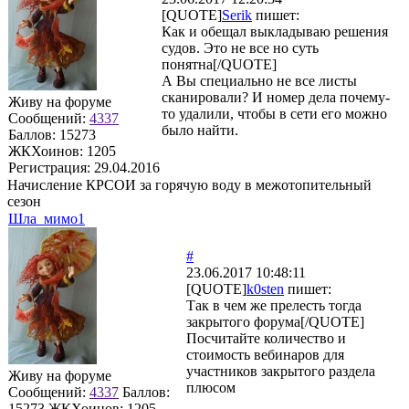
[QUOTE]
Serik
пишет:
Как и обещал выкладываю решения
судов. Это не все но суть
понятна[/QUOTE]
А Вы специально не все листы
сканировали? И номер дела почему-
Живу на форуме
то удалили, чтобы в сети его можно
Сообщений:
4337
было найти.
Баллов:
15273
ЖКХоинов: 1205
Регистрация:
29.04.2016
Начисление КРСОИ за горячую воду в межотопительный
сезон
Шла_мимо1
#
23.06.2017 10:48:11
[QUOTE]
k0sten
пишет:
Так в чем же прелесть тогда
закрытого форума[/QUOTE]
Посчитайте количество и
стоимость вебинаров для
участников закрытого раздела
Живу на форуме
плюсом
Сообщений:
4337
Баллов:
15273
ЖКХоинов: 1205