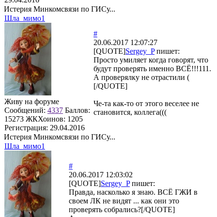
Истерия Минкомсвязи по ГИСу...
Шла_мимо1
#
20.06.2017 12:07:27
[QUOTE]
Sergey_P
пишет:
Просто умиляет когда говорят, что
будут проверять именно ВСЁ!!!111.
А проверялку не отрастили (
[/QUOTE]
Живу на форуме
Че-та как-то от этого веселее не
Сообщений:
4337
Баллов:
становится, коллега(((
15273
ЖКХоинов: 1205
Регистрация:
29.04.2016
Истерия Минкомсвязи по ГИСу...
Шла_мимо1
#
20.06.2017 12:03:02
[QUOTE]
Sergey_P
пишет:
Правда, насколько я знаю. ВСЁ ГЖИ в
своем ЛК не видят ... как они это
проверять собрались?[/QUOTE]