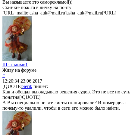
Вы называете это саморекламой))
Скиньте пож-та в личку на почту
[URL=mailto:asha_auk@mail.ru]asha_auk@mail.ru[/URL]
Шла_мимо1
Живу на форуме
#
12:20:34
23.06.2017
[QUOTE]
Serik
пишет:
Как и обещал выкладываю решения судов. Это не все но суть
понятна[/QUOTE]
А Вы специально не все листы сканировали? И номер дела
почему-то удалили, чтобы в сети его можно было найти.