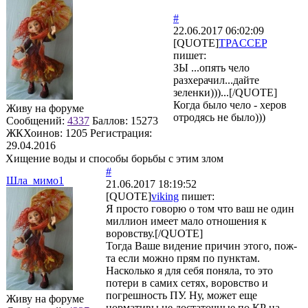
#
22.06.2017 06:02:09
[QUOTE]
TPACCEP
пишет:
ЗЫ ...опять чело
разхерачил...дайте
зеленки)))...[/QUOTE]
Когда было чело - херов
Живу на форуме
отродясь не было)))
Сообщений:
4337
Баллов:
15273
ЖКХоинов: 1205
Регистрация:
29.04.2016
Хищение воды и способы борьбы с этим злом
#
Шла_мимо1
21.06.2017 18:19:52
[QUOTE]
viking
пишет:
Я просто говорю о том что ваш не один
миллион имеет мало отношения к
воровству.[/QUOTE]
Тогда Ваше видение причин этого, пож-
та если можно прям по пунктам.
Насколько я для себя поняла, то это
потери в самих сетях, воровство и
погрешность ПУ. Ну, может еще
Живу на форуме
нормативы не достаточные по КР на