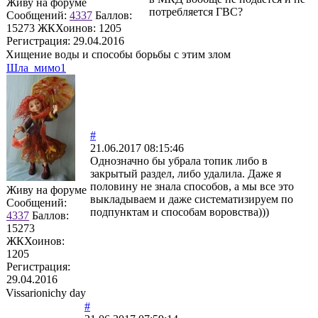
Живу на форуме
потребляется ГВС?
Сообщений:
4337
Баллов:
15273
ЖКХоинов: 1205
Регистрация:
29.04.2016
Хищение воды и способы борьбы с этим злом
Шла_мимо1
#
21.06.2017 08:15:46
Однозначно бы убрала топик либо в
закрытый раздел, либо удалила. Даже я
половину не знала способов, а мы все это
Живу на форуме
выкладываем и даже систематизируем по
Сообщений:
подпунктам и способам воровства)))
4337
Баллов:
15273
ЖКХоинов:
1205
Регистрация:
29.04.2016
Vissarionichy day
#