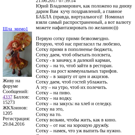
21.06.2017 07:59:14
Юрий Владимирович, как положено на днюху
дарим Вам кучу поздравлений, а главное
БАБЛА (правда, виртуального)! Номинал
взяли самый распространенный, а вот валюту
можете нафантазировать по желанию)))
Шла_мимо1
Первую сотку прими безвозмездно.
Вторую, чтоб нас пригласил ты любезно,
Сотку прими в пополненье бюджета,
Сотку даем, чтоб объехать полсвета,
Сотку - в заначку, в далекий карман,
Сотку – на то, чтоб зайти в ресторан.
Сотку- на рост коммунальных тарифов.
Сотку – в защиту от цен и акцизов.
Живу на
Сотку даем, чтоб гостей ублажить.
форуме
А эту – на утро, чтоб их полечить.
Сообщений:
Сотку – на пиво.
4337
Баллов:
Сотку – на водку.
15273
Сотку – на закусь: на хлеб и селедку.
ЖКХоинов:
Сотку на это,
1205
Сотку на то.
Регистрация:
Сотку возьми, чтобы жить, как в кино.
29.04.2016
Сотку – от нас на хорошую дружбу.
Сотку – намек, что уж выпить бы нужно.