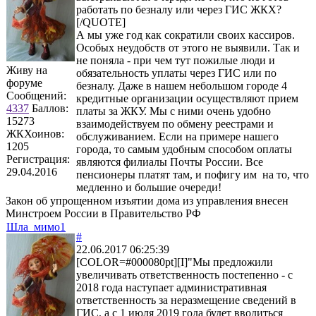
работать по безналу или через ГИС ЖКХ?
[/QUOTE]
А мы уже год как сократили своих кассиров.
Особых неудобств от этого не выявили. Так и
не поняла - при чем тут пожилые люди и
Живу на
обязательность уплаты через ГИС или по
форуме
безналу. Даже в нашем небольшом городе 4
Сообщений:
кредитные организации осуществляют прием
4337
Баллов:
платы за ЖКУ. Мы с ними очень удобно
15273
взаимодействуем по обмену реестрами и
ЖКХоинов:
обслуживанием. Если на примере нашего
1205
города, то самым удобным способом оплаты
Регистрация:
являются филиалы Почты России. Все
29.04.2016
пенсионеры платят там, и пофигу им на то, что
медленно и большие очереди!
Закон об упрощенном изъятии дома из управления внесен
Минстроем России в Правительство РФ
Шла_мимо1
#
22.06.2017 06:25:39
[COLOR=#000080pt][I]"Мы предложили
увеличивать ответственность постепенно - с
2018 года наступает административная
ответственность за неразмещение сведений в
ГИС, а с 1 июля 2019 года будет вводиться