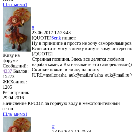
Шла_мимо1
#
23.06.2017 12:23:48
[QUOTE]
Serik
пишет:
Ну в принципе я просто не хочу саморекламиров
Если хотите могу в личку кинуть кому интересно
[/QUOTE]
Живу на
Странная позиция. Здесь все делятся любыми
форуме
наработками, а Вы называете это саморекламой))
Сообщений:
Скиньте пож-та в личку на почту
4337
Баллов:
[URL=mailto:asha_auk@mail.ru]asha_auk@mail.ru
15273
ЖКХоинов:
1205
Регистрация:
29.04.2016
Начисление КРСОИ за горячую воду в межотопительный
сезон
Шла_мимо1
#
23.06.2017 12:20:34