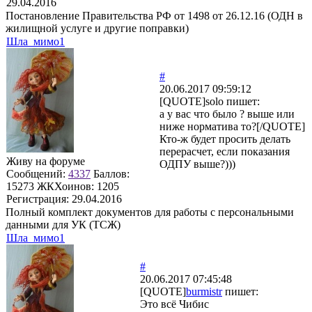
29.04.2016
Постановление Правительства РФ от 1498 от 26.12.16 (ОДН в
жилищной услуге и другие поправки)
Шла_мимо1
#
20.06.2017 09:59:12
[QUOTE]
solo
пишет:
а у вас что было ? выше или
ниже норматива то?[/QUOTE]
Кто-ж будет просить делать
перерасчет, если показания
Живу на форуме
ОДПУ выше?)))
Сообщений:
4337
Баллов:
15273
ЖКХоинов: 1205
Регистрация:
29.04.2016
Полный комплект документов для работы с персональными
данными для УК (ТСЖ)
Шла_мимо1
#
20.06.2017 07:45:48
[QUOTE]
burmistr
пишет:
Это всё Чибис