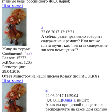
главные беды российского ЖКХ &quot;
Шла_мимо1
#
22.06.2017 12:13:21
А сейчас разве правильно говорить
содержание и ремонт? Или все же
плата звучит как "плата за содержание
Живу на форуме
жилого помещения"?
Сообщений:
4337
Баллов:
15273
ЖКХоинов: 1205
Регистрация:
29.04.2016
Ответ Минстроя на наши письма Козаку (по ГИС ЖКХ)
Шла_мимо1
#
22.06.2017 11:59:04
[QUOTE]
Юлия Т.
пишет:
А как вы при разной процентовке
распределяете на какой дом сколько