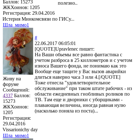
Баллов:
15273
полезно..
ЖКХоинов: 1205
Регистрация:
29.04.2016
Истерия Минкомсвязи по ГИСу...
Шла_мимо1
#
22.06.2017 06:05:01
[QUOTE]
Upravlenec
пишет:
На Ваши обьемы все равно фантастика с
учетом разброса в 25 киллометров и с учетом
износа Вашего фонда, не понимаю как это
Вообще еще тащите у Вас вызов аварийки
длиться наверно часа 3 или 4.[/QUOTE]
Живу на
Тоже отнесла "удовлетворительное
форуме
обслуживание" при таком штате рабочих - из
Сообщений:
области ежедневных гнобливых роликов по
4337
Баллов:
ТВ. Там еще и дворники с уборщиками -
15273
плавающая величина, иногда равная нулю
ЖКХоинов:
(насколько поняла из поста)...
1205
Регистрация:
29.04.2016
Vissarionichy day
Шла_мимо1