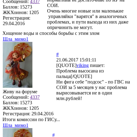
Сообщений:
4337
СОИ.
Баллов:
15273
Очень многие новые или маленькие
ЖКХоинов: 1205
управляйки "варятся" в аналогичных
Регистрация:
проблемах, и пути выхода из них даже
29.04.2016
опричинить не могут.
Хищение воды и способы борьбы с этим злом
Шла_мимо1
#
21.06.2017 15:01:11
[QUOTE]
viking
пишет:
Проблема высосана из
пальца[/QUOTE]
Ни фига себе "подсос" - по ГВС на
СОИ за 5 месяцев у нас проблема
Живу на форуме
вырисовывается не в один
Сообщений:
4337
млн.рублей!
Баллов:
15273
ЖКХоинов: 1205
Регистрация:
29.04.2016
Итоги комиссии по ГИСу...
Шла_мимо1
#