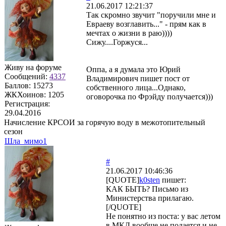
21.06.2017 12:21:37
Так скромно звучит "поручили мне и
Евраеву возглавить..." - прям как в
мечтах о жизни в раю))))
Сижу....Горжуся...
Живу на форуме
Оппа, а я думала это Юрий
Сообщений:
4337
Владимирович пишет пост от
Баллов:
15273
собственного лица...Однако,
ЖКХоинов: 1205
оговорочка по Фрэйду получается)))
Регистрация:
29.04.2016
Начисление КРСОИ за горячую воду в межотопительный
сезон
Шла_мимо1
#
21.06.2017 10:46:36
[QUOTE]
k0sten
пишет:
КАК БЫТЬ? Письмо из
Министерства прилагаю.
[/QUOTE]
Не понятно из поста: у вас летом
в МКД вообще не подается и не