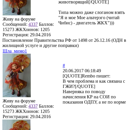
животворящий[/QUOTE]
Типа можно даже слоганом взять
"Я и мое Мое альтерэго (читай
Живу на форуме
Чибис) - двигатель ЖКХ")))
Сообщений:
4337
Баллов:
15273
ЖКХоинов: 1205
Регистрация:
29.04.2016
Постановление Правительства РФ от 1498 от 26.12.16 (ОДН в
жилищной услуге и другие поправки)
Шла_мимо1
#
20.06.2017 06:18:49
[QUOTE]
Rembo
пишет:
В чем проблема и как связана с
ГЖИ?[/QUOTE]
Наверняка по поводу
начисления КР на СОИ по
Живу на форуме
показания ОДПУ, а не по норме
Сообщений:
4337
Баллов:
15273
ЖКХоинов: 1205
Регистрация:
29.04.2016