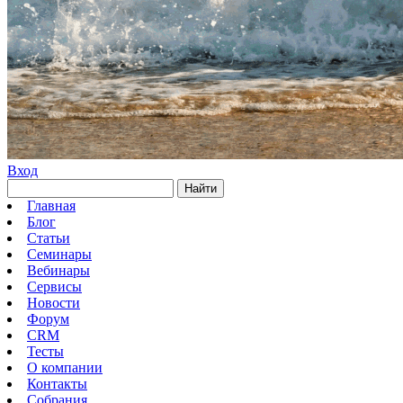
Вход
Найти
Главная
Блог
Статьи
Семинары
Вебинары
Сервисы
Новости
Форум
CRM
Тесты
О компании
Контакты
Собрания