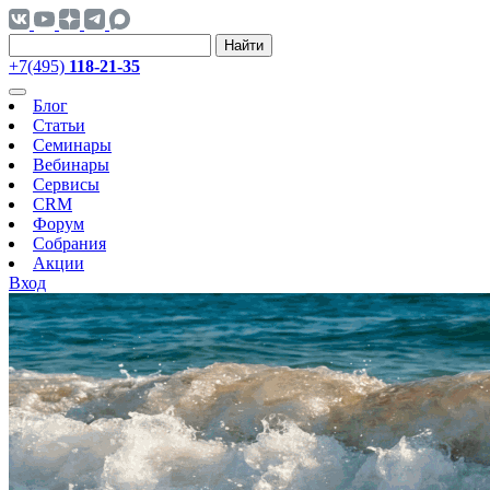
Найти
+7(495)
118-21-35
Блог
Статьи
Семинары
Вебинары
Сервисы
CRM
Форум
Собрания
Акции
Вход