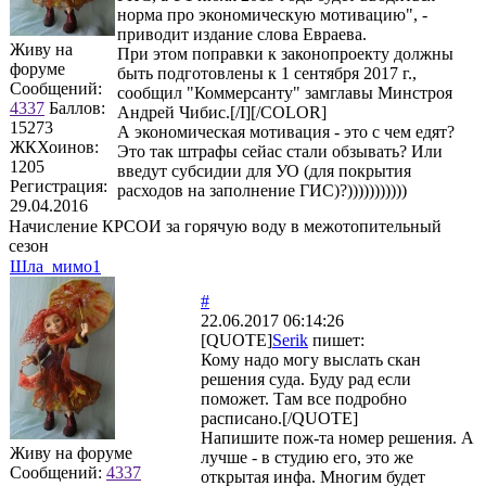
норма про экономическую мотивацию", -
приводит издание слова Евраева.
Живу на
При этом поправки к законопроекту должны
форуме
быть подготовлены к 1 сентября 2017 г.,
Сообщений:
сообщил "Коммерсанту" замглавы Минстроя
4337
Баллов:
Андрей Чибис.[/I][/COLOR]
15273
А экономическая мотивация - это с чем едят?
ЖКХоинов:
Это так штрафы сейас стали обзывать? Или
1205
введут субсидии для УО (для покрытия
Регистрация:
расходов на заполнение ГИС)?)))))))))))
29.04.2016
Начисление КРСОИ за горячую воду в межотопительный
сезон
Шла_мимо1
#
22.06.2017 06:14:26
[QUOTE]
Serik
пишет:
Кому надо могу выслать скан
решения суда. Буду рад если
поможет. Там все подробно
расписано.[/QUOTE]
Напишите пож-та номер решения. А
Живу на форуме
лучше - в студию его, это же
Сообщений:
4337
открытая инфа. Многим будет