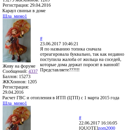
Регистрация:
29.04.2016
Караул свиньи в доме
Шла_мимо1
#
23.06.2017 10:46:21
Я по названию топика сначала
отреагировала буквально, так как недавно
поступила жалоба от жильца на соседей,
которые дома держат поросят в ванной!
Живу на форуме
Представляете???!!!
Сообщений:
4337
Баллов:
15273
ЖКХоинов: 1205
Регистрация:
29.04.2016
Расчет ГВС и отопления в ИТП (ЦТП) с 1 марта 2015 года
Шла_мимо1
#
22.06.2017 16:16:05
[QUOTE]
zom2000