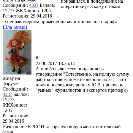
понравился, в понедельник на
Сообщений:
4337
Баллов:
оперативке расскажу о таком
15273
ЖКХоинов: 1205
Регистрация:
29.04.2016
О неправомерном применении муниципального тарифа
Шла_мимо1
#
23.06.2017 13:35:14
А мне больше всего понравилось
утверждение "Естественно, на полную сумму,
Живу на
работы в новом доме не выполняются" - это
форуме
прям к последнему ролику Ю.В. про очень
Сообщений:
"умных" журналистов и экспертов пример)))
4337
Баллов:
15273
ЖКХоинов:
1205
Регистрация:
29.04.2016
Начисление КРСОИ за горячую воду в межотопительный
сезон