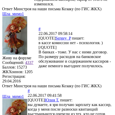
изменился.
Ответ Минстроя на наши письма Козаку (по ГИС ЖКХ)
Шла_мимо1
#
22.06.2017 09:58:14
[QUOTE]
Sergey_P
пишет:
в кассе комиссии нет - психология. )
[/QUOTE]
В банках - тоже. У нас с ними договор.
По размеру расходов на банковское
Живу на форуме
обслуживание и содержанием кассиров -
Сообщений:
4337
даже немного выгоднее получилось.
Баллов:
15273
ЖКХоинов: 1205
Регистрация:
29.04.2016
Ответ Минстроя на наши письма Козаку (по ГИС ЖКХ)
#
22.06.2017 09:41:58
Шла_мимо1
[QUOTE]
Юлия Т.
пишет:
вы думаете, я зря получаю зарплату как кассир,
когда у меня после разноски квитанций
выстраиваются очереди из тех, кто не готов