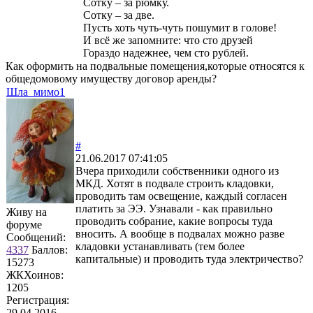
Сотку – за рюмку.
Сотку – за две.
Пусть хоть чуть-чуть пошумит в голове!
И всё же запомните: что сто друзей
Гораздо надежнее, чем сто рублей.
Как оформить на подвальные помещения,которые относятся к
общедомовому имуществу договор аренды?
Шла_мимо1
#
21.06.2017 07:41:05
Вчера приходили собственники одного из
МКД. Хотят в подвале строить кладовки,
проводить там освещение, каждый согласен
платить за ЭЭ. Узнавали - как правильно
Живу на
проводить собрание, какие вопросы туда
форуме
вносить. А вообще в подвалах можно разве
Сообщений:
кладовки устанавливать (тем более
4337
Баллов:
капитальные) и проводить туда электричество?
15273
ЖКХоинов:
1205
Регистрация:
29.04.2016