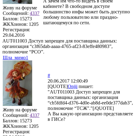
А зачем им что-то видеть в своем
кабинете? В свободном доступе
Живу на форуме
большинство инфы может быть доступно
Сообщений:
4337
любому пользователю или праздно-
Баллов:
15273
шатающемуся по сети.
ЖКХоинов: 1205
Регистрация:
29.04.2016
AUT011003 Доступ запрещен для поставщика данных:
организация “c3f65dab-aaaa-4765-af23-83effe480983”,
полномочие “РСО”.
Шла_мимо1
#
20.06.2017 12:00:49
[QUOTE]
Onjii
пишет:
"AUT011003 Доступ запрещен для
поставщика данных: организация
“cb5fdfd4-d376-4d0e-ab8d-ee0de377dab3”,
полномочие “ТСЖ”."[/QUOTE]
Живу на форуме
А Вы какую организацию представляете
Сообщений:
4337
в ГИСе?
Баллов:
15273
ЖКХоинов: 1205
Регистрация: