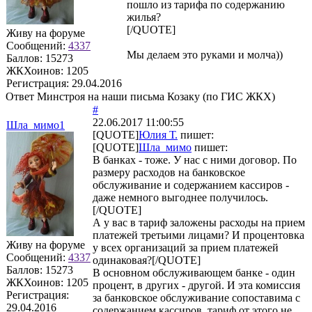
пошло из тарифа по содержанию
жилья?
[/QUOTE]
Живу на форуме
Сообщений:
4337
Мы делаем это руками и молча))
Баллов:
15273
ЖКХоинов: 1205
Регистрация:
29.04.2016
Ответ Минстроя на наши письма Козаку (по ГИС ЖКХ)
#
22.06.2017 11:00:55
Шла_мимо1
[QUOTE]
Юлия Т.
пишет:
[QUOTE]
Шла_мимо
пишет:
В банках - тоже. У нас с ними договор. По
размеру расходов на банковское
обслуживание и содержанием кассиров -
даже немного выгоднее получилось.
[/QUOTE]
А у вас в тариф заложены расходы на прием
платежей третьими лицами? И процентовка
Живу на форуме
у всех организаций за прием платежей
Сообщений:
4337
одинаковая?[/QUOTE]
Баллов:
15273
В основном обслуживающем банке - один
ЖКХоинов: 1205
процент, в других - другой. И эта комиссия
Регистрация:
за банковское обслуживание сопоставима с
29.04.2016
содержанием кассиров, тариф от этого не