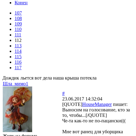
Конец
107
108
109
110
111
112
113
114
115
116
117
Дождик льется вот дела наша крыша потекла
Шла_мимо1
#
23.06.2017 14:32:04
[QUOTE]
HouseManager
пишет:
Выносим на голосование, кто за
то, чтобы...[/QUOTE]
Че-та как-то не по-пацански(((
Мне вот ранец для уборщика
Живу на форуме