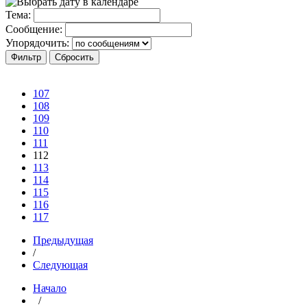
Тема:
Сообщение:
Упорядочить:
107
108
109
110
111
112
113
114
115
116
117
Предыдущая
/
Следующая
Начало
/